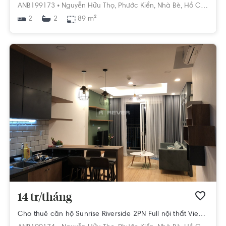
ANB199173 •
Nguyễn Hữu Thọ,
Phước Kiển,
Nhà Bè,
Hồ Chí Minh
2
89 m²
2
14 tr/tháng
Cho thuê căn hộ Sunrise Riverside 2PN Full nội thất View siêu đẹp