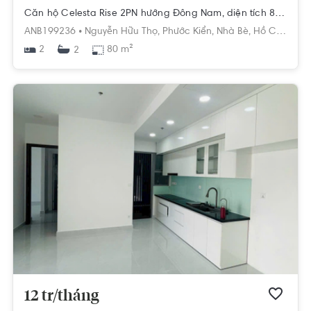
Căn hộ Celesta Rise 2PN hướng Đông Nam, diện tích 80 m²
ANB199236 •
Nguyễn Hữu Thọ,
Phước Kiển,
Nhà Bè,
Hồ Chí Minh
2
80 m²
2
12 tr/tháng