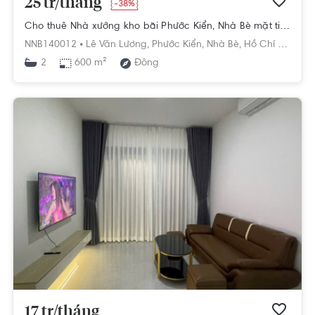
25 tr/tháng
-38%
Cho thuê Nhà xưởng kho bãi Phước Kiển, Nhà Bè mặt tiền đường Lê Văn Lương
NNB140012 •
Lê Văn Lương,
Phước Kiển,
Nhà Bè,
Hồ Chí Minh
600 m²
Đông
2
17 tr/tháng