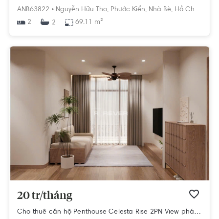
ANB63822 •
Nguyễn Hữu Thọ,
Phước Kiển,
Nhà Bè,
Hồ Chí Minh
2
69.11 m²
2
20 tr/tháng
Cho thuê căn hộ Penthouse Celesta Rise 2PN View pháo hoa