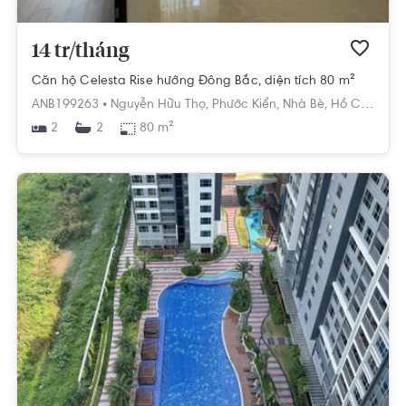
14 tr/tháng
Căn hộ Celesta Rise hướng Đông Bắc, diện tích 80 m²
ANB199263 •
Nguyễn Hữu Thọ,
Phước Kiển,
Nhà Bè,
Hồ Chí Minh
2
80 m²
2