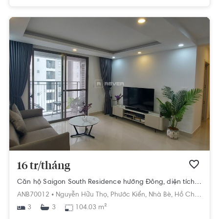
16 tr/tháng
Căn hộ Saigon South Residence hướng Đông, diện tích 104.03m²
ANB70012 •
Nguyễn Hữu Thọ,
Phước Kiển,
Nhà Bè,
Hồ Chí Minh
3
104.03 m²
3