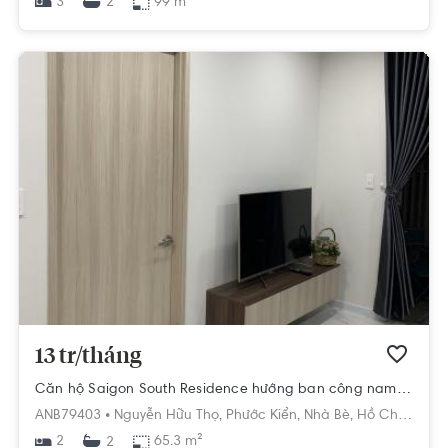
3
99 m²
2
13 tr/tháng
Căn hộ Saigon South Residence hướng ban công nam nội thất cơ bản diện tích 65.3m²
ANB79403 •
Nguyễn Hữu Thọ,
Phước Kiển,
Nhà Bè,
Hồ Chí Minh
2
65.3 m²
2