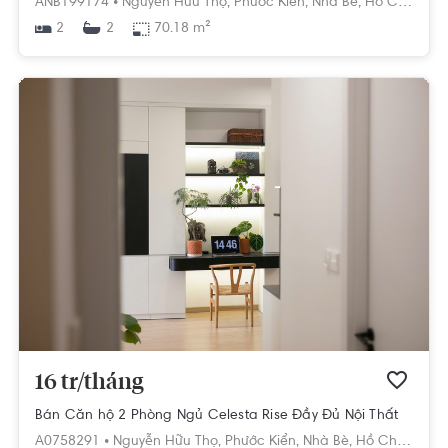
ANB199174 •
Nguyễn Hữu Thọ,
Phước Kiển,
Nhà Bè,
Hồ Chí Minh
2
70.18 m²
2
16 tr/tháng
Bán Căn hộ 2 Phòng Ngủ Celesta Rise Đầy Đủ Nội Thất
A0758291 •
Nguyễn Hữu Thọ,
Phước Kiển,
Nhà Bè,
Hồ Chí Minh