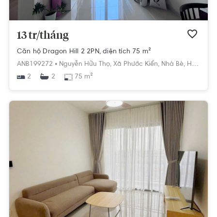
13 tr/tháng
Căn hộ Dragon Hill 2 2PN, diện tích 75 m²
ANB199272 •
Nguyễn Hữu Thọ,
Xã Phước Kiển,
Nhà Bè,
Hồ Chí Minh
2
75 m²
2