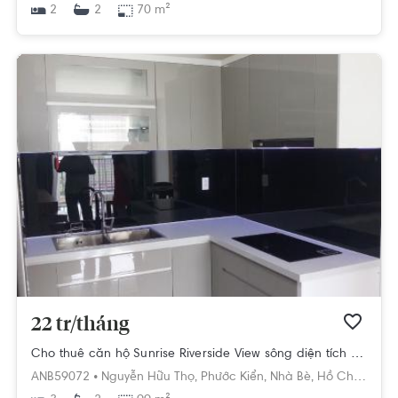
2
70 m²
2
22 tr/tháng
Cho thuê căn hộ Sunrise Riverside View sông diện tích 99m2 - 3 phòng ngủ, đầy đủ nội thất.
ANB59072 •
Nguyễn Hữu Thọ,
Phước Kiển,
Nhà Bè,
Hồ Chí Minh