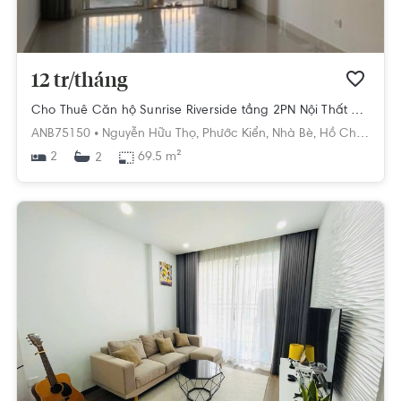
12 tr/tháng
Cho Thuê Căn hộ Sunrise Riverside tầng 2PN Nội Thất Cơ Bản
ANB75150 •
Nguyễn Hữu Thọ,
Phước Kiển,
Nhà Bè,
Hồ Chí Minh
2
69.5 m²
2