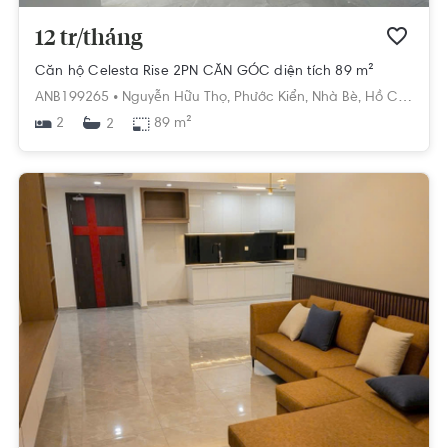
12 tr/tháng
Căn hộ Celesta Rise 2PN CĂN GÓC diện tích 89 m²
ANB199265 •
Nguyễn Hữu Thọ,
Phước Kiển,
Nhà Bè,
Hồ Chí Minh
2
89 m²
2