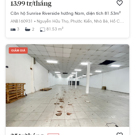
13.99 tr/tháng
Căn hộ Sunrise Riverside hướng Nam, diện tích 81.53m²
ANB160931 •
Nguyễn Hữu Thọ,
Phước Kiển,
Nhà Bè,
Hồ Chí Minh
3
81.53 m²
2
GIẢM GIÁ