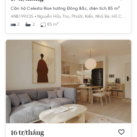
Căn hộ Celesta Rise hướng Đông Bắc, diện tích 85 m²
ANB199235 •
Nguyễn Hữu Thọ,
Phước Kiển,
Nhà Bè,
Hồ Chí Minh
2
85 m²
2
16 tr/tháng