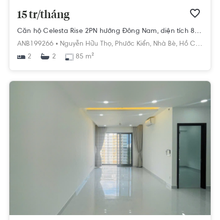
15 tr/tháng
Căn hộ Celesta Rise 2PN hướng Đông Nam, diện tích 85 m²
ANB199266 •
Nguyễn Hữu Thọ,
Phước Kiển,
Nhà Bè,
Hồ Chí Minh
2
85 m²
2