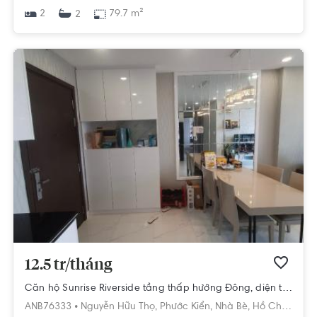
2
79.7 m²
2
12.5 tr/tháng
Căn hộ Sunrise Riverside tầng thấp hướng Đông, diện tích 70m²
ANB76333 •
Nguyễn Hữu Thọ,
Phước Kiển,
Nhà Bè,
Hồ Chí Minh