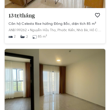
13 tr/tháng
Căn hộ Celesta Rise hướng Đông Bắc, diện tích 85 m²
ANB199262 •
Nguyễn Hữu Thọ,
Phước Kiển,
Nhà Bè,
Hồ Chí Minh
2
85 m²
2