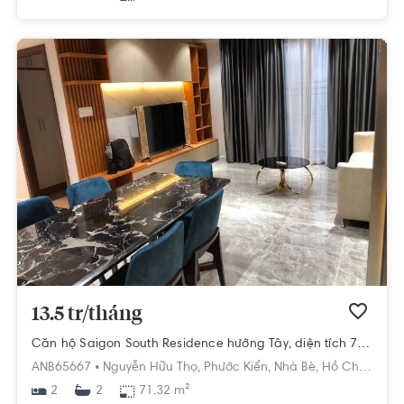
13.5 tr/tháng
Căn hộ Saigon South Residence hướng Tây, diện tích 71.32m²
ANB65667 •
Nguyễn Hữu Thọ,
Phước Kiển,
Nhà Bè,
Hồ Chí Minh
2
71.32 m²
2