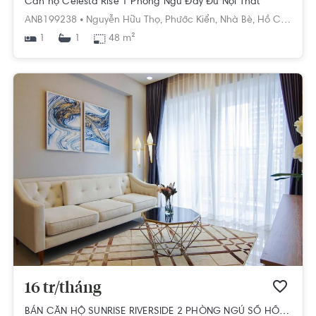
Căn hộ Celesta Rise 1 Phòng Ngủ Đầy Đủ Nội Thất
ANB199238 •
Nguyễn Hữu Thọ,
Phước Kiển,
Nhà Bè,
Hồ Chí Minh
1
48 m²
1
16 tr/tháng
BÁN CĂN HỘ SUNRISE RIVERSIDE 2 PHÒNG NGỦ SỔ HỒNG SẴN