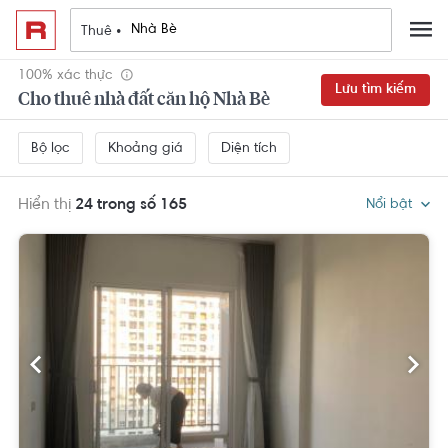
Thuê •
100% xác thực
Lưu tìm kiếm
Cho thuê nhà đất căn hộ Nhà Bè
Khoảng giá
Diện tích
Bộ lọc
Hiển thị
24 trong số 165
Nổi bật