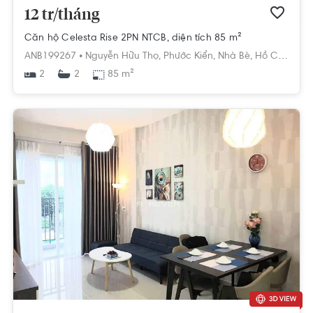
12 tr/tháng
Căn hộ Celesta Rise 2PN NTCB, diện tích 85 m²
ANB199267 •
Nguyễn Hữu Thọ,
Phước Kiển,
Nhà Bè,
Hồ Chí Minh
2
85 m²
2