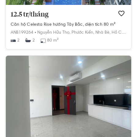
12.5 tr/tháng
Căn hộ Celesta Rise hướng Tây Bắc, diện tích 80 m²
ANB199264 •
Nguyễn Hữu Thọ,
Phước Kiển,
Nhà Bè,
Hồ Chí Minh
2
80 m²
2