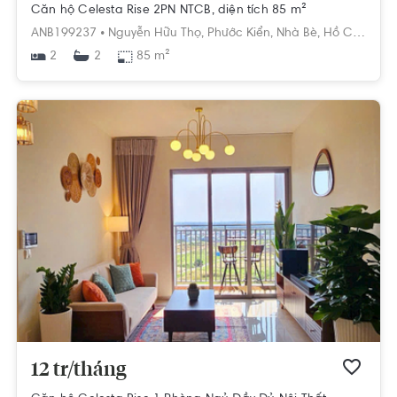
Căn hộ Celesta Rise 2PN NTCB, diện tích 85 m²
ANB199237 •
Nguyễn Hữu Thọ,
Phước Kiển,
Nhà Bè,
Hồ Chí Minh
2
85 m²
2
12 tr/tháng