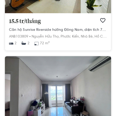
15.5 tr/tháng
Căn hộ Sunrise Riverside hướng Đông Nam, diện tích 72 m²
ANB103809 •
Nguyễn Hữu Thọ,
Phước Kiển,
Nhà Bè,
Hồ Chí Minh
2
72 m²
2