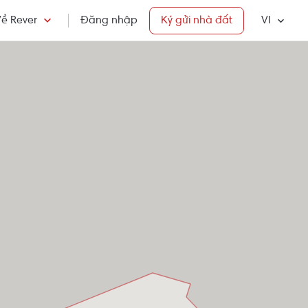
ề Rever
Đăng nhập
Ký gửi nhà đất
VI