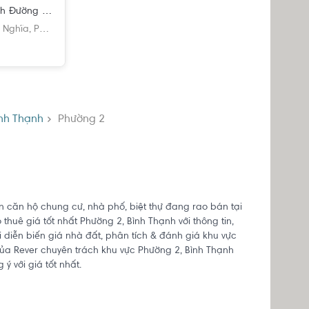
Mặt bằng kinh doanh Đường Bùi Hữu Nghĩa diện tích 64m².
h
 Nghĩa,
Phường 2,
Bình Thạnh,
Hồ Chí Minh
nh Thạnh
Phường 2
án căn hộ chung cư, nhà phố, biệt thự đang rao bán tại
huê giá tốt nhất Phường 2, Bình Thạnh với thông tin,
i diễn biến giá nhà đất, phân tích & đánh giá khu vực
 của Rever chuyên trách khu vực Phường 2, Bình Thạnh
ý với giá tốt nhất.