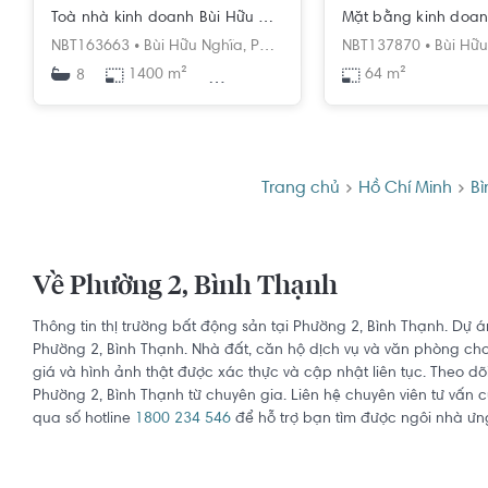
Toà nhà kinh doanh Bùi Hữu Nghĩa Bình Thạnh, diện tích 1.400 m², 68tỷ-220 triệu/tháng
NBT163663 •
Bùi Hữu Nghĩa,
Phường 2,
Bình Thạnh,
NBT137870 •
Hồ Chí Min
Bùi Hữu
1400 m²
Tây Bắc
64 m²
8
Trang chủ
Hồ Chí Minh
Bì
Về Phường 2, Bình Thạnh
Thông tin thị trường bất động sản tại Phường 2, Bình Thạnh. Dự 
Phường 2, Bình Thạnh. Nhà đất, căn hộ dịch vụ và văn phòng cho t
giá và hình ảnh thật được xác thực và cập nhật liên tục. Theo dõ
Phường 2, Bình Thạnh từ chuyên gia. Liên hệ chuyên viên tư vấn
qua số hotline
1800 234 546
để hỗ trợ bạn tìm được ngôi nhà ưng 