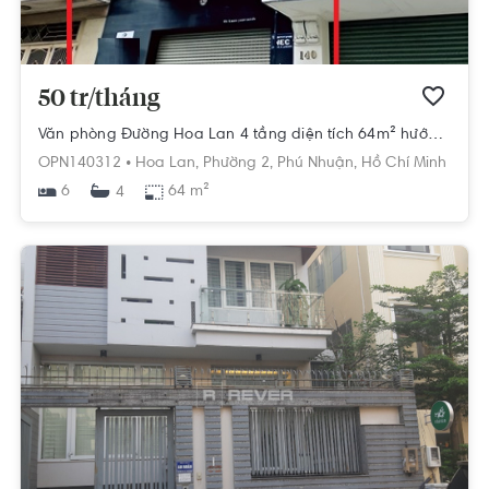
50 tr/tháng
Văn phòng Đường Hoa Lan 4 tầng diện tích 64m² hướng tây nam.
OPN140312 •
Hoa Lan,
Phường 2,
Phú Nhuận,
Hồ Chí Minh
6
64 m²
4