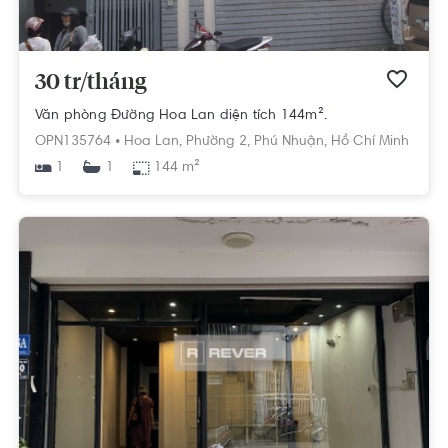
30 tr/tháng
Văn phòng Đường Hoa Lan diện tích 144m².
OPN135764 •
Hoa Lan,
Phường 2,
Phú Nhuận,
Hồ Chí Minh
1
144 m²
1