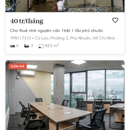
40 tr/tháng
Cho thuê nhà nguyên căn 1trệt 1 lầu phú nhuân
TPN117310 •
Cù Lao,
Phường 2,
Phú Nhuận,
Hồ Chí Minh
6
94.5 m²
3
GIẢM GIÁ