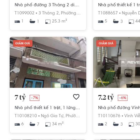
Nhà phố đường 3 Tháng 2 diện tích 25.3m2, khu dân cư hiện hữu.
T1099002 •
3 Tháng 2,
Phường 4,
Quận 10,
T1088657 •
Hồ Chí Minh
Nguyễn D
1
25.3 m²
5
44
1
3
GIẢM GIÁ
GIẢM GIÁ
7 tỷ
7.2 tỷ
-7%
-6%
Nhà phố thiết kế 1 trệt, 1 lửng và 3 lầu diện tích 34m2, khu dân cư hiện hữu.
T10108210 •
Ngô Gia Tự,
Phường 4,
Quận 10,
T10110676 •
Hồ Chí Minh
Vĩnh Viễ
6
34 m²
2
30
7
3