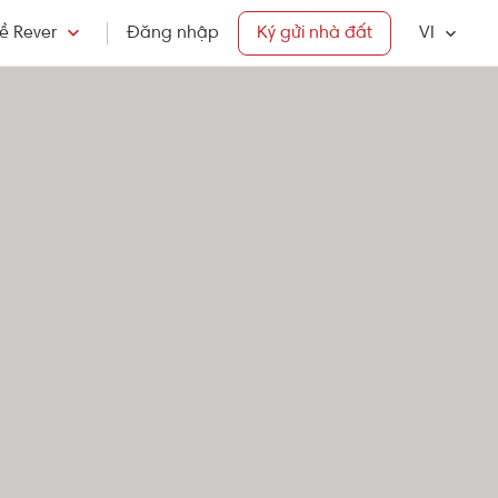
ề Rever
Đăng nhập
Ký gửi nhà đất
VI