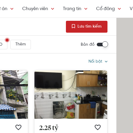
 án
Chuyên viên
Trang tin
Cổ đông
V
Lưu tìm kiếm
Thêm
Bản đồ
D
Nổi bật
2.25 tỷ