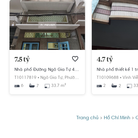
7.5 tỷ
4.7 tỷ
Nhà phố Đường Ngô Gia Tự 4 tầng diện tích 33.7m² pháp lý sổ hồng.
T10117819 •
Ngô Gia Tự,
Phường 4,
Quận 10,
T10109688 •
Hồ Chí Minh
Vĩnh Viễ
6
33.7 m²
2
33
7
2
Trang chủ
Hồ Chí Minh