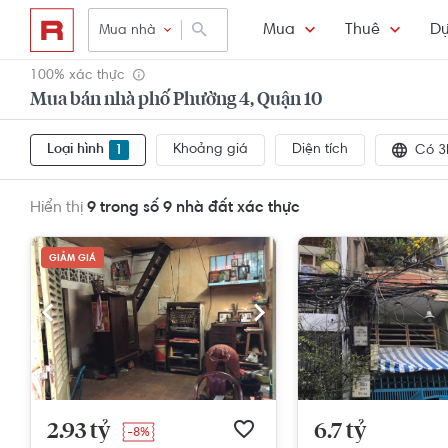
Mua
Thuê
Dự
Mua nhà
100% xác thực
Mua bán nhà phố Phường 4, Quận 10
Loại hình
Khoảng giá
Diện tích
1
Có 3
Hiển thị
9 trong số 9
nhà đất xác thực
GIẢM GIÁ
2.93 tỷ
6.7 tỷ
-8%