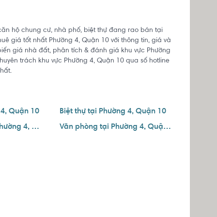
căn hộ chung cư, nhà phố, biệt thự đang rao bán tại
ê giá tốt nhất Phường 4, Quận 10 với thông tin, giá và
 biến giá nhà đất, phân tích & đánh giá khu vực Phường
chuyên trách khu vực Phường 4, Quận 10 qua số hotline
hất.
 4, Quận 10
Biệt thự tại Phường 4, Quận 10
Căn hộ dịch vụ tại Phường 4, Quận 10
Văn phòng tại Phường 4, Quận 10