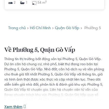
2
54 m²
1
Trang chủ
Hồ Chí Minh
Quận Gò Vấp
Phường 5
Về Phường 5, Quận Gò Vấp
Thông tin thị trường bất động sản tại Phường 5, Quận Gò Vấp.
Dự án căn hộ chung cư, nhà phố, biệt thự đang rao bán tại
Phường 5, Quận Gò Vấp. Nhà đất, căn hộ dịch vụ và văn phòng
cho thuê giá tốt nhất Phường 5, Quận Gò Vấp với thông tin, giá
và hình ảnh thật được xác thực và cập nhật liên tục. Theo dõi
diễn biến giá nhà đất, phân tích & đánh giá khu vực Phường 5,
Quận Gò Vấp từ chuyên gia. Liên hệ chuyên viên tư vấn của
Rever chuyên trách khu vực Phường 5, Quận Gò Vấp qua số
hotline
1800 234 546
để hỗ trợ bạn tìm được ngôi nhà ưng ý với
giá tốt nhất.
Xem thêm