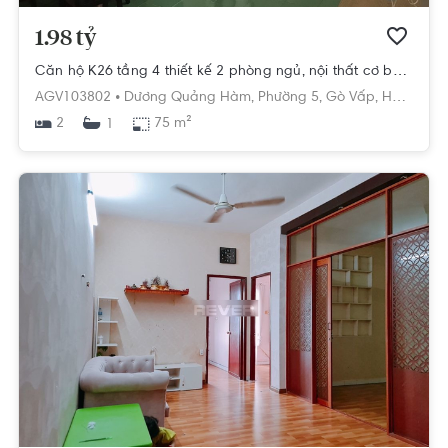
1.98 tỷ
Căn hộ K26 tầng 4 thiết kế 2 phòng ngủ, nội thất cơ bản.
AGV103802 •
Dương Quảng Hàm,
Phường 5,
Gò Vấp,
Hồ Chí Minh
2
75 m²
1