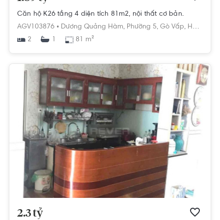
Căn hộ K26 tầng 4 diện tích 81m2, nội thất cơ bản.
AGV103876 •
Dương Quảng Hàm,
Phường 5,
Gò Vấp,
Hồ Chí Minh
2
81 m²
1
2.3 tỷ