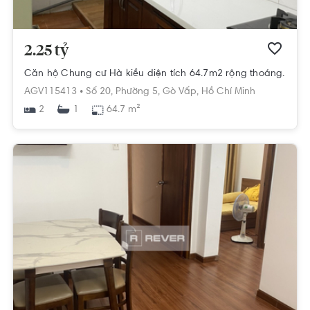
2.25 tỷ
Căn hộ Chung cư Hà kiều diện tích 64.7m2 rộng thoáng.
AGV115413 •
Số 20,
Phường 5,
Gò Vấp,
Hồ Chí Minh
2
64.7 m²
1