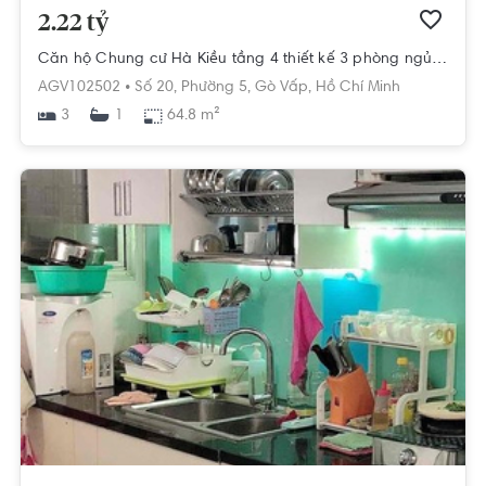
2.22 tỷ
Căn hộ Chung cư Hà Kiều tầng 4 thiết kế 3 phòng ngủ, đầy đủ nội thất.
AGV102502 •
Số 20,
Phường 5,
Gò Vấp,
Hồ Chí Minh
3
64.8 m²
1