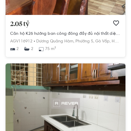
2.05 tỷ
Căn hộ K26 hướng ban công đông đầy đủ nội thất diện tích 75m².
AGV116912 •
Dương Quảng Hàm,
Phường 5,
Gò Vấp,
Hồ Chí Minh
2
75 m²
2