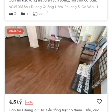
Căn hộ K26 tầng trệt diện tích 80m2, nội thất cơ bản.
AGV103186 •
Dương Quảng Hàm,
Phường 5,
Gò Vấp,
Hồ Chí Minh
2
80 m²
2
GIẢM GIÁ
4.5 tỷ
-7%
Căn hộ Chung cư Hà Kiều tầng trệt có thêm 1 lầu, cửa hướng Tây Bắc.