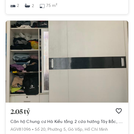
2
75 m²
2
2.05 tỷ
Căn hộ Chung cư Hà Kiều tầng 2 cửa hướng Tây Bắc, đầy đủ nội thất.
AGV81096 •
Số 20,
Phường 5,
Gò Vấp,
Hồ Chí Minh