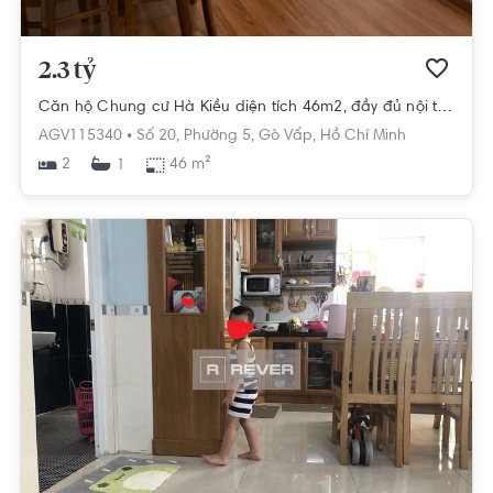
2.3 tỷ
Căn hộ Chung cư Hà Kiều diện tích 46m2, đầy đủ nội thất.
AGV115340 •
Số 20,
Phường 5,
Gò Vấp,
Hồ Chí Minh
2
46 m²
1