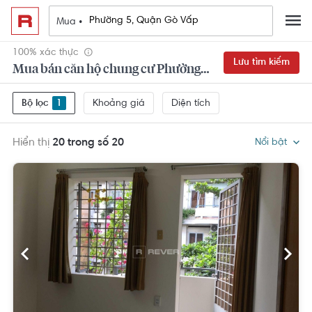
Mua •
100% xác thực
Lưu tìm kiếm
Mua bán căn hộ chung cư Phường 5, Quận Gò Vấp
Khoảng giá
Diện tích
Bộ lọc
1
Hiển thị
20 trong số 20
Nổi bật