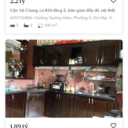
2.2 tỷ
Căn hộ Chung cư K26 tầng 5, bàn giao đầy đủ nội thất.
AGV102404 •
Dương Quảng Hàm,
Phường 5,
Gò Vấp,
Hồ Chí Minh
3
100 m²
2
1.89 tỷ