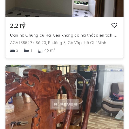
2.2 tỷ
Căn hộ Chung cư Hà Kiều không có nội thất diện tích 46m².
AGV138529 •
Số 20,
Phường 5,
Gò Vấp,
Hồ Chí Minh
2
46 m²
1