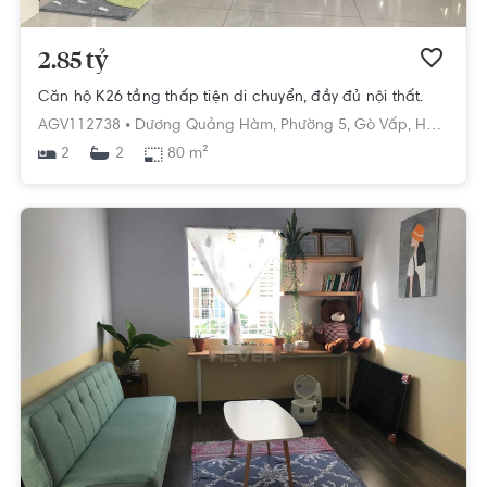
2.85 tỷ
Căn hộ K26 tầng thấp tiện di chuyển, đầy đủ nội thất.
AGV112738 •
Dương Quảng Hàm,
Phường 5,
Gò Vấp,
Hồ Chí Minh
2
80 m²
2