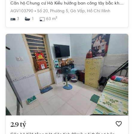
Căn hộ Chung cư Hà Kiều hướng ban công tây bắc không có nội thất diện tích 63m²
AGV103790 •
Số 20,
Phường 5,
Gò Vấp,
Hồ Chí Minh
3
63 m²
1
2.9 tỷ