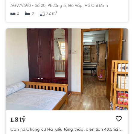
AGV79590 •
Số 20,
Phường 5,
Gò Vấp,
Hồ Chí Minh
2
72 m²
2
1.8 tỷ
Căn hộ Chung cư Hà Kiều tầng thấp, diện tích 48.5m2 rộng thoáng.