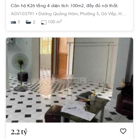
Căn hộ K26 tầng 4 diện tích 100m2, đầy đủ nội thất.
AGV103791 •
Dương Quảng Hàm,
Phường 5,
Gò Vấp,
Hồ Chí Minh
3
100 m²
2
2.2 tỷ