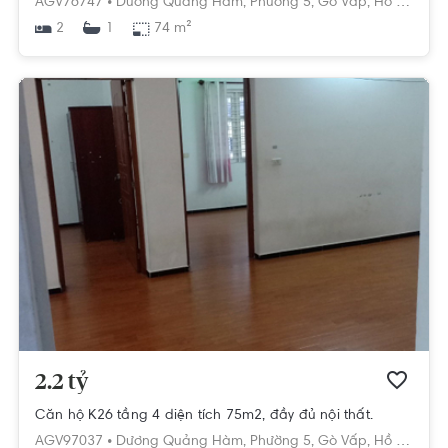
AGV76747 •
Dương Quảng Hàm,
Phường 5,
Gò Vấp,
Hồ Chí Minh
2
74 m²
1
2.2 tỷ
Căn hộ K26 tầng 4 diện tích 75m2, đầy đủ nội thất.
AGV97037 •
Dương Quảng Hàm,
Phường 5,
Gò Vấp,
Hồ Chí Minh