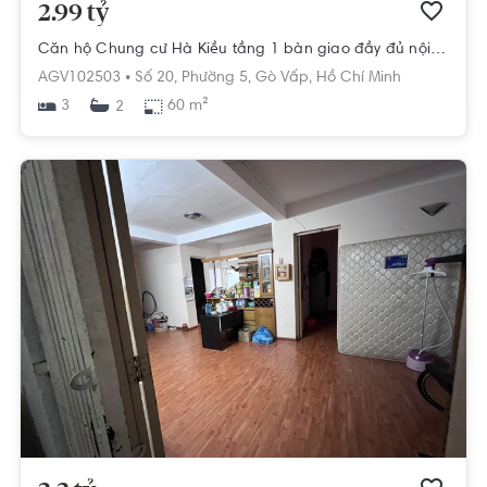
2.99 tỷ
Căn hộ Chung cư Hà Kiều tầng 1 bàn giao đầy đủ nội thất cao cấp.
AGV102503 •
Số 20,
Phường 5,
Gò Vấp,
Hồ Chí Minh
3
60 m²
2