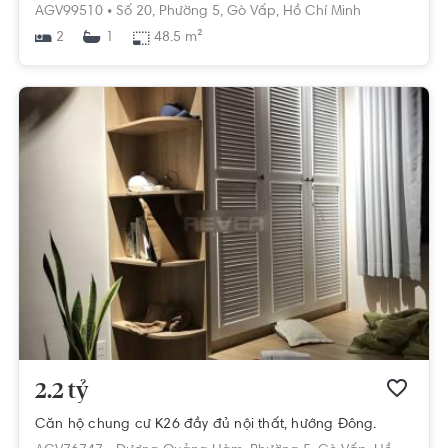
AGV99510 •
Số 20,
Phường 5,
Gò Vấp,
Hồ Chí Minh
2
48.5 m²
1
2.2 tỷ
Căn hộ chung cư K26 đầy đủ nội thất, hướng Đông.