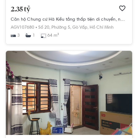
2.35 tỷ
Căn hộ Chung cư Hà Kiều tầng thấp tiện di chuyển, nội thất cơ bản.
AGV107680 •
Số 20,
Phường 5,
Gò Vấp,
Hồ Chí Minh
3
64 m²
1