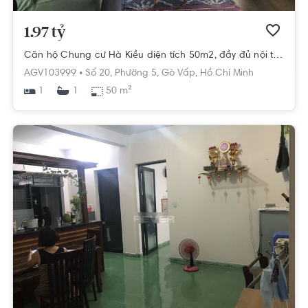
1.97 tỷ
Căn hộ Chung cư Hà Kiều diện tích 50m2, đầy đủ nội thất.
AGV103999 •
Số 20,
Phường 5,
Gò Vấp,
Hồ Chí Minh
1
50 m²
1