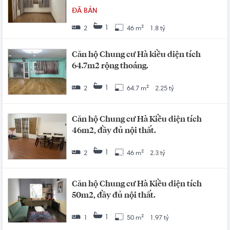
ĐÃ BÁN
1
2
46 m²
1.8 tỷ
Căn hộ Chung cư Hà kiều diện tích
64.7m2 rộng thoáng.
1
2
64.7 m²
2.25 tỷ
Căn hộ Chung cư Hà Kiều diện tích
46m2, đầy đủ nội thất.
1
2
46 m²
2.3 tỷ
Căn hộ Chung cư Hà Kiều diện tích
50m2, đầy đủ nội thất.
1
1
50 m²
1.97 tỷ