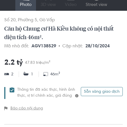
Photo
3D view
Video
Street view
Số 20
Phường 5
Gò Vấp
Căn hộ Chung cư Hà Kiều không có nội thất
diện tích 46m².
Mã nhà đất:
AGV138529
Cập nhật:
28/10/2024
2.2 tỷ
47.83 triệu/m²
2
1
46m²
Thông tin đã xác thực, hình ảnh
Sẵn sàng giao dịch
thực, vị trí chính xác, giá đúng
Báo cáo nội dung