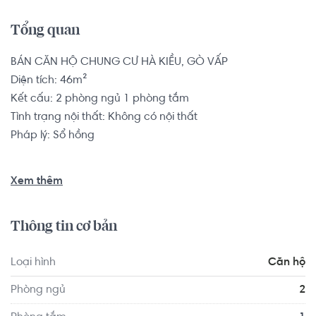
Tổng quan
BÁN CĂN HỘ CHUNG CƯ HÀ KIỀU, GÒ VẤP

Diện tích: 46m²

Kết cấu: 2 phòng ngủ 1 phòng tắm

Tình trạng nội thất: Không có nội thất

Pháp lý: Sổ hồng

Căn hộ có vị trí cách Trường Mầm non Úc Châu khoảng 
Xem thêm
9.7km, cách Trường Mầm non Sakura Montessori Quận 2 
- TP HCM khoảng 8.2km. Di chuyển tới VShape Fitness & 
Thông tin cơ bản
Yoga Center Quận 2 khoảng 9.9km, F5 Gym And Fitness 
Center khoảng 9.2km. Tọa lạc tại vị trí thuận tiện di 
Loại hình
Căn hộ
chuyển với đầy đủ các tiện ích về y tế, giáo dục và giải trí.
Phòng ngủ
2