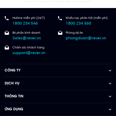
Hotline miễn phí (24/7)
Khiếu nại, phản hồi (miễn phí)
1800 234 546
1800 234 560
Bộ phận kinh doanh
Phòng dự án
Sales@rever.vn
phongduan@rever.vn
Chăm sóc khách hàng
support@rever.vn
CÔNG TY
DỊCH VỤ
THÔNG TIN
ỨNG DỤNG