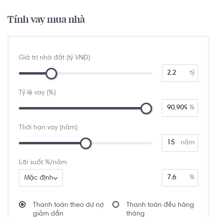
Tính vay mua nhà
Giá trị nhà đất (tỷ VNĐ)
tỷ
Tỷ lệ vay (%)
%
Thời hạn vay (năm)
năm
Lãi suất %/năm
%
Mặc định
Thanh toán theo dư nợ
Thanh toán đều hàng
giảm dần
tháng