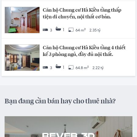
Căn hộ Chung cư Hà Kiều tầng thấp
tiện di chuyển, nội thất cơ bản.
1
3
64 m²
2.35 tỷ
Căn hộ Chung cư Hà Kiều tầng 4 thiết
kế 3 phòng ngủ, đầy đủ nội thất.
1
3
64.8 m²
2.22 tỷ
Bạn đang cần bán hay cho thuê nhà?