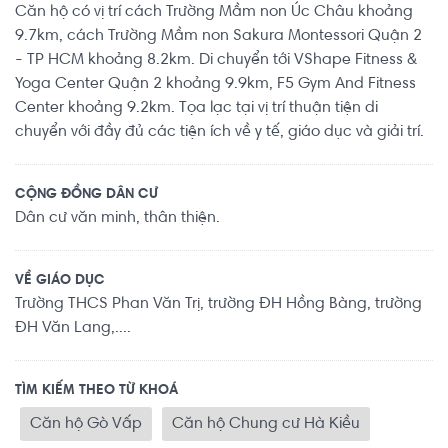
Căn hộ có vị trí cách Trường Mầm non Úc Châu khoảng
9.7km, cách Trường Mầm non Sakura Montessori Quận 2
- TP HCM khoảng 8.2km. Di chuyển tới VShape Fitness &
Yoga Center Quận 2 khoảng 9.9km, F5 Gym And Fitness
Center khoảng 9.2km. Tọa lạc tại vị trí thuận tiện di
chuyển với đầy đủ các tiện ích về y tế, giáo dục và giải trí.
CỘNG ĐỒNG DÂN CƯ
Dân cư văn minh, thân thiện.
VỀ GIÁO DỤC
Trường THCS Phan Văn Trị, trường ĐH Hồng Bàng, trường
ĐH Văn Lang,....
TÌM KIẾM THEO TỪ KHOÁ
Căn hộ Gò Vấp
Căn hộ Chung cư Hà Kiều