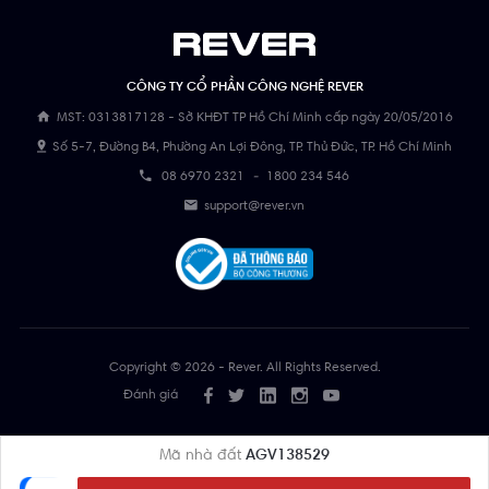
CÔNG TY CỔ PHẦN CÔNG NGHỆ REVER
MST: 0313817128 - Sở KHĐT TP Hồ Chí Minh cấp ngày 20/05/2016
Số 5-7, Đường B4, Phường An Lợi Đông, TP. Thủ Đức, TP. Hồ Chí Minh
08 6970 2321
-
1800 234 546
support@rever.vn
Copyright © 2026 - Rever. All Rights Reserved.
Đánh giá
Mã nhà đất
AGV138529