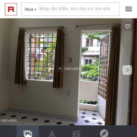
Mua •