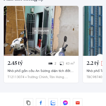
2.45 tỷ
2.2 tỷ
2
43 m²
-1
Nhà phố gần cầu An Sương diện tích đất
Nhà phố Tân 
43m2, khu dân cư hiện hữu.
chuyển, khôn
T12113074
•
Trường Chinh,
Tân Hưng
TBC98740
•
Thuận,
Quận 12
Chánh