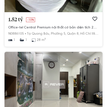
1.52 tỷ
-10%
Office-tel Central Premium nội thất cơ bản diện tích 28m².
N0886105 •
Tạ Quang Bửu,
Phường 5,
Quận 8,
Hồ Chí Minh
1
28 m²
1