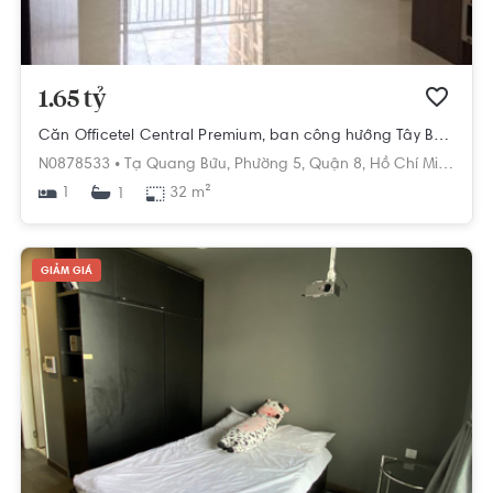
1.65 tỷ
Căn Officetel Central Premium, ban công hướng Tây Bắc.
N0878533 •
Tạ Quang Bửu,
Phường 5,
Quận 8,
Hồ Chí Minh
1
32 m²
1
GIẢM GIÁ