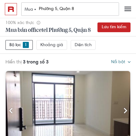
Mua •
100% xác thực
Lưu tìm kiếm
Mua bán officetel Phường 5, Quận 8
Khoảng giá
Diện tích
Bộ lọc
1
Hiển thị
3 trong số 3
Nổi bật