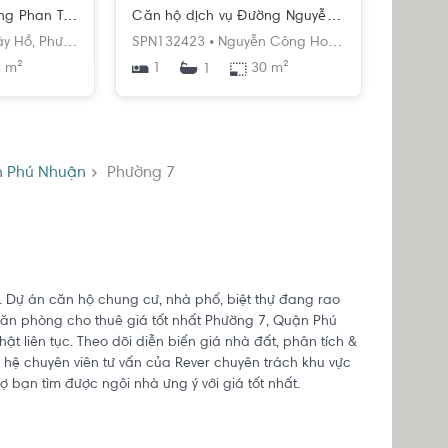
Căn hộ dịch vụ Đường Phan Tây Hồ 1 tầng diện tích 25m² pháp lý sổ hồng
Căn hộ dịch vụ Đường Nguyễn Công Hoan diện tích 30m²
Minh
ây Hồ,
Phường 7,
Phú Nhuận,
SPN132423 •
Hồ Chí Minh
Nguyễn Công Hoan,
Phường 7,
Phú
 m²
1
30 m²
1
 Phú Nhuận
Phường 7
. Dự án căn hộ chung cư, nhà phố, biệt thự đang rao
văn phòng cho thuê giá tốt nhất Phường 7, Quận Phú
ật liên tục. Theo dõi diễn biến giá nhà đất, phân tích &
 hệ chuyên viên tư vấn của Rever chuyên trách khu vực
ợ bạn tìm được ngôi nhà ưng ý với giá tốt nhất.