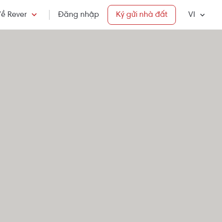
ề Rever
Đăng nhập
Ký gửi nhà đất
VI