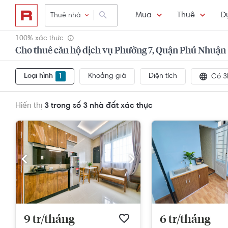
Mua
Thuê
D
Thuê nhà
100% xác thực
Cho thuê căn hộ dịch vụ Phường 7, Quận Phú Nhuận
Loại hình
Khoảng giá
Diện tích
1
Có 3
Hiển thị
3 trong số 3
nhà đất xác thực
9 tr/tháng
6 tr/tháng