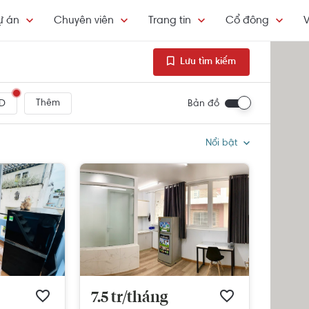
ự án
Chuyên viên
Trang tin
Cổ đông
V
Lưu tìm kiếm
Thêm
Bản đồ
D
Nổi bật
7.5 tr/tháng