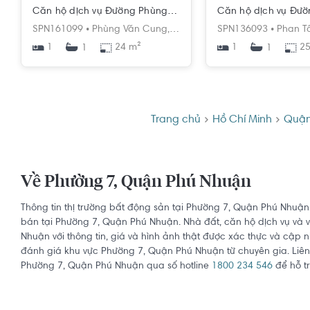
Căn hộ dịch vụ Đường Phùng Văn Cung diện tích 24m²
SPN161099 •
Phùng Văn Cung,
Phường 7,
SPN136093 •
Phú Nhuận,
Hồ Chí 
Phan T
1
24 m²
1
25
1
1
Trang chủ
Hồ Chí Minh
Quận
Về Phường 7, Quận Phú Nhuận
Thông tin thị trường bất động sản tại Phường 7, Quận Phú Nhuận
bán tại Phường 7, Quận Phú Nhuận. Nhà đất, căn hộ dịch vụ và 
Nhuận với thông tin, giá và hình ảnh thật được xác thực và cập nh
đánh giá khu vực Phường 7, Quận Phú Nhuận từ chuyên gia. Liên
Phường 7, Quận Phú Nhuận qua số hotline
1800 234 546
để hỗ tr