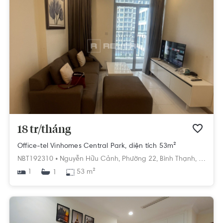
18 tr/tháng
Office-tel Vinhomes Central Park, diện tích 53m²
NBT192310 •
Nguyễn Hữu Cảnh,
Phường 22,
Bình Thạnh,
Hồ Chí
1
53 m²
1