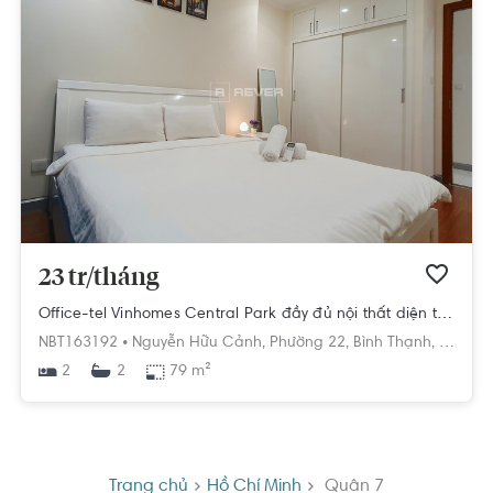
23 tr/tháng
Office-tel Vinhomes Central Park đầy đủ nội thất diện tích 79m²
NBT163192 •
Nguyễn Hữu Cảnh,
Phường 22,
Bình Thạnh,
Hồ Chí
2
79 m²
2
Trang chủ
Hồ Chí Minh
Quận 7