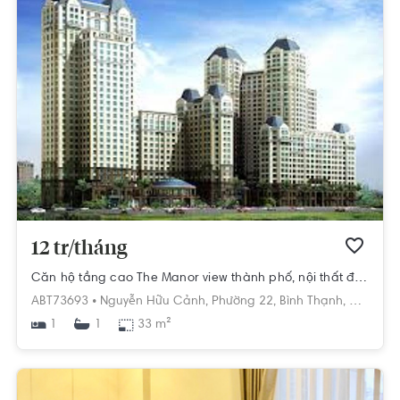
12 tr/tháng
Căn hộ tầng cao The Manor view thành phố, nội thất đầy đủ.
ABT73693 •
Nguyễn Hữu Cảnh,
Phường 22,
Bình Thạnh,
Hồ Chí M
1
33 m²
1