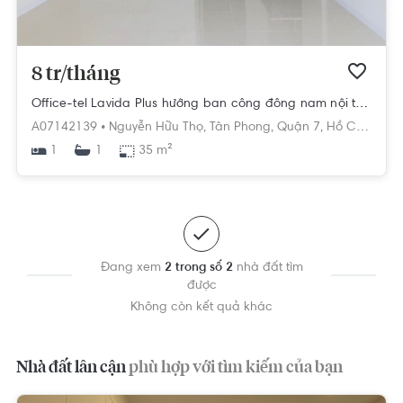
8 tr/tháng
Office-tel Lavida Plus hướng ban công đông nam nội thất cơ bản diện tích 35m².
A07142139 •
Nguyễn Hữu Thọ,
Tân Phong,
Quận 7,
Hồ Chí Minh
1
35 m²
1
Đang xem
2 trong số 2
nhà đất tìm
được
Không còn kết quả khác
Nhà đất lân cận
phù hợp với tìm kiếm của bạn