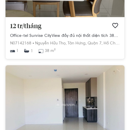
12 tr/tháng
Office-tel Sunrise CityView đầy đủ nội thất diện tích 38m².
N07142168 •
Nguyễn Hữu Thọ,
Tân Hưng,
Quận 7,
Hồ Chí Minh
1
38 m²
1