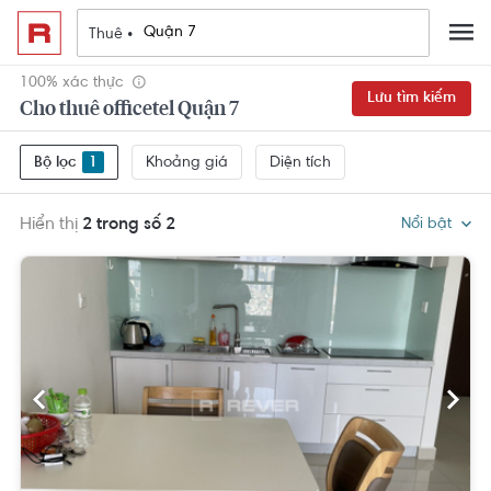
Thuê •
100% xác thực
Lưu tìm kiếm
Cho thuê officetel Quận 7
Khoảng giá
Diện tích
Bộ lọc
1
Hiển thị
2 trong số 2
Nổi bật