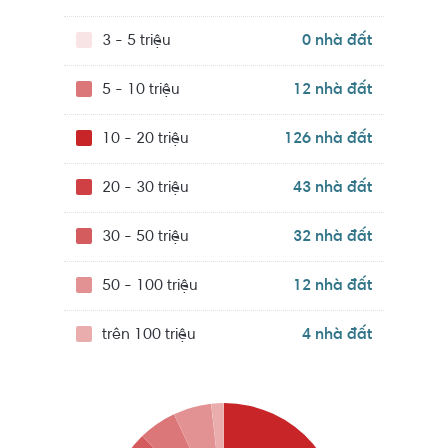
công ở Quận 7 từ thứ Hai đến thứ Sáu hàng tuần:
Sáng
: từ 8 giờ đến 12 giờ.
3 - 5 triệu
0 nhà đất
Chiều
: từ 13 giờ 30 đến 17 giờ 30.
5 - 10 triệu
12 nhà đất
Các cơ quan, đơn vị khác nhau có thể chênh lệch nhau từ 30 
phút hoặc 01 giờ. Ngày nghỉ: Thứ Bảy, Chủ Nhật và ngày Lễ 
10 - 20 triệu
126 nhà đất
Tết.
20 - 30 triệu
43 nhà đất
Cộng đồng dân cư, đời sống xã hội ở Quận 7
Theo thống kê năm 2019, Quận 7 có tổng số hộ là 106.069 hộ 
30 - 50 triệu
32 nhà đất
với tổng nhân khẩu 360.155 người (gồm 171.938 nam và 
188.217 nữ), chiếm 4% số dân TP. Hồ Chí Minh, tăng 47,4% so 
50 - 100 triệu
12 nhà đất
với năm 2009. Mật độ dân cư Quận 7 năm 2019 là 10.091 
người/km
.
2
trên 100 triệu
4 nhà đất
Quận 7 đang có hơn 20.000 người nước ngoài thường trú, tập 
trung chủ yếu tại khu đô thị Phú Mỹ Hưng
. Các khu dân cư, khu 
đô thị ở Quận 7 có chất lượng sống tốt như An Phú Hưng, Him 
Lam Tân Hưng
, Tân Quy Đông, Ven sông Tân Phong, ...