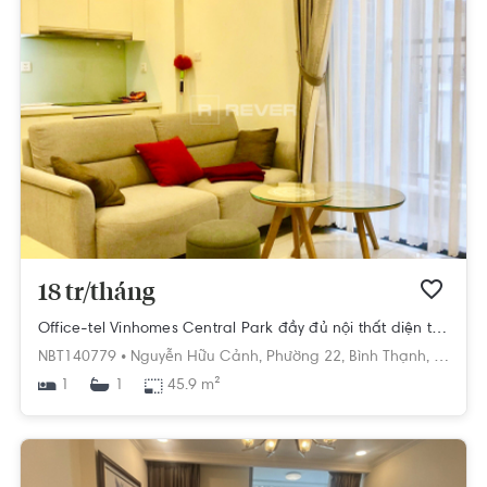
18 tr/tháng
Office-tel Vinhomes Central Park đầy đủ nội thất diện tích 45.9m².
NBT140779 •
Nguyễn Hữu Cảnh,
Phường 22,
Bình Thạnh,
Hồ Chí
1
45.9 m²
1