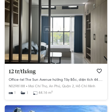
12 tr/tháng
Office-tel The Sun Avenue hướng Tây Bắc, diện tích 44.16m²
N0298188 •
Mai Chí Thọ,
An Phú,
Quận 2,
Hồ Chí Minh
1
44.16 m²
1