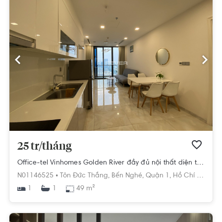
25 tr/tháng
Office-tel Vinhomes Golden River đầy đủ nội thất diện tích 49m²
N01146525 •
Tôn Đức Thắng,
Bến Nghé,
Quận 1,
Hồ Chí Minh
1
49 m²
1