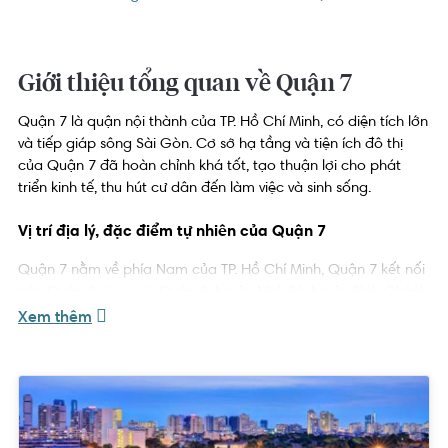
Giới thiệu tổng quan về Quận 7
Quận 7 là quận nội thành của TP. Hồ Chí Minh, có diện tích lớn 
và tiếp giáp sông Sài Gòn. Cơ sở hạ tầng và tiện ích đô thị 
của Quận 7 đã hoàn chỉnh khá tốt, tạo thuận lợi cho phát 
triển kinh tế, thu hút cư dân đến làm việc và sinh sống.
Vị trí địa lý, đặc điểm tự nhiên của Quận 7
Quận 7 nằm về phía Nam của TP. Hồ Chí Minh, Quận 7 kết nối 
các Quận 2
, 
Quận 4
, Quận 8
, huyện Nhà Bè
, huyện Bình Chánh
và giáp huyện Nhơn Trạch của tỉnh Đồng Nai.
Xem thêm
Quận 7 có diện tích 35,76 km
, địa hình bằng phẳng được bao 
2
quanh bởi các sông và kênh rạch vừa có vai trò về giao thông 
vừa giúp Quận 7 có cảnh quan xanh mát thu hút sự phát triển 
các 
dự án
, 
căn hộ
, nhà phố
, biệt thự ven sông.