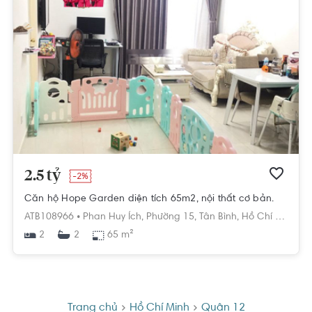
2.5 tỷ
-2%
Căn hộ Hope Garden diện tích 65m2, nội thất cơ bản.
ATB108966 •
Phan Huy Ích,
Phường 15,
Tân Bình,
Hồ Chí Minh
2
65 m²
2
Trang chủ
Hồ Chí Minh
Quận 12