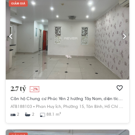
GIẢM GIÁ
2.7 tỷ
-2%
Căn hộ Chung cư Phúc Yên 2 hướng Tây Nam, diện tích 88.1m²
ATB188103 •
Phan Huy Ích,
Phường 15,
Tân Bình,
Hồ Chí Minh
2
88.1 m²
2