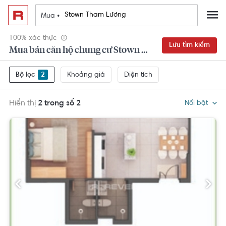
Mua •
100% xác thực
Lưu tìm kiếm
Mua bán căn hộ chung cư Stown Tham Lương Quận 12 2 phòng ngủ đẹp,
Khoảng giá
Diện tích
Bộ lọc
2
Hiển thị
2 trong số 2
Nổi bật