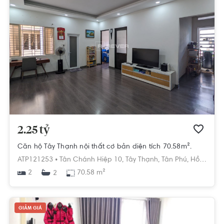
2.25 tỷ
Căn hộ Tây Thạnh nội thất cơ bản diện tích 70.58m².
ATP121253 •
Tân Chánh Hiệp 10,
Tây Thạnh,
Tân Phú,
Hồ Chí Minh
2
70.58 m²
2
GIẢM GIÁ