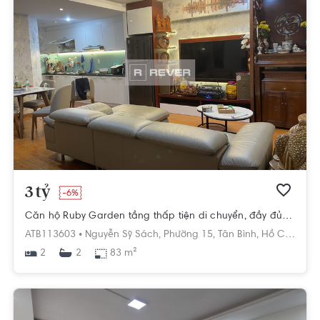
3 tỷ
-6%
Căn hộ Ruby Garden tầng thấp tiện di chuyển, đầy đủ nội thất.
ATB113603 •
Nguyễn Sỹ Sách,
Phường 15,
Tân Bình,
Hồ Chí Minh
2
83 m²
2