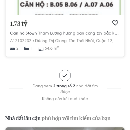
1.73 tỷ
Căn hộ Stown Tham Lương hướng ban công tây bắc không có nội thất diện tích 64.6m²
A12132232 •
Dương Thị Giang,
Tân Thới Nhất,
Quận 12,
Hồ Chí 
2
64.6 m²
1
Đang xem
2 trong số 2
nhà đất tìm
được
Không còn kết quả khác
Nhà đất lân cận
phù hợp với tìm kiếm của bạn