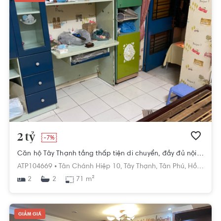
2 tỷ
-7%
Căn hộ Tây Thạnh tầng thấp tiện di chuyển, đầy đủ nội thất.
ATP104669 •
Tân Chánh Hiệp 10,
Tây Thạnh,
Tân Phú,
Hồ Chí Minh
2
71 m²
2
GIẢM GIÁ