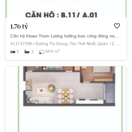
1.76 tỷ
Căn hộ Stown Tham Lương hướng ban công đông nam không có nội thất diện tích 69.9m².
A12137298 •
Dương Thị Giang,
Tân Thới Nhất,
Quận 12,
Hồ Chí 
2
69.9 m²
2