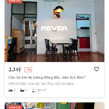
GIẢM GIÁ
2.3 tỷ
-1%
Căn hộ Sơn Kỳ hướng Đông Bắc, diện tích 80m²
ATP102786 •
Sơn Kỳ,
Tân Phú,
Hồ Chí Minh
2
80 m²
1
GIẢM GIÁ