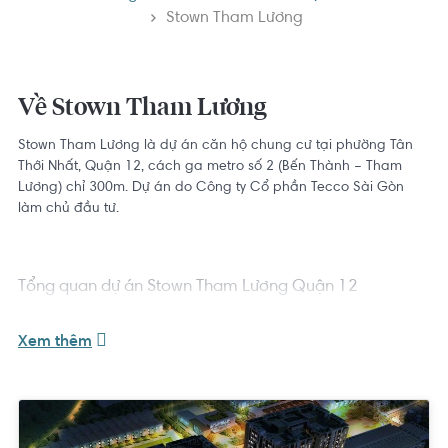
Stown Tham Lương
Về Stown Tham Lương
Stown Tham Lương là dự án căn hộ chung cư tại phường Tân
Thới Nhất, Quận 12, cách ga metro số 2 (Bến Thành – Tham
Lương) chỉ 300m. Dự án do Công ty Cổ phần Tecco Sài Gòn
làm chủ đầu tư.
Tổng quan dự án Stown Tham Lương Quận 12
Xem thêm
+ Tên thương mại: Stown Tham Lương
+ Chủ đầu tư: Công ty Cổ phần Tecco Sài Gòn
+ Đơn vị xây dựng: Công ty TNHH Xây Lắp Phương Nam