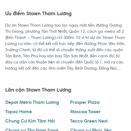
đến đường Phan Văn Hớn, Trường Chinh, từ đó có thể di chuyển
thông suốt đến các quận Tân Bình, Tân Phú hay sân bay Tân
Ưu điểm Stown Tham Lương
Sơn Nhất.
Dự án Stown Tham Lương tọa lạc ngay mặt tiền đường Dương
Thị Giang, phường Tân Thới Nhất, Quận 12, cách ga metro số 2
Bên cạnh đó, từ đây cư dân còn thuận tiện di chuyển đến Quốc
(Bến Thành – Tham Lương) chỉ 300m. Từ vị trí dự án Stown Tham
lộ 1, mở ra các hướng kết nối đến các tỉnh miền Tây, Bình
Lương cư dân có thể kết nối trực tiếp đến đường Phan Văn Hớn,
Dương, Đồng Nai,…
Trường Chinh, từ đó có thể di chuyển thông suốt đến các quận
Tân Bình, Tân Phú hay sân bay Tân Sơn Nhất. Bên cạnh đó, từ
đây cư dân còn thuận tiện di chuyển đến Quốc lộ 1, mở ra các
Vị trí dự án Stown Tham Lương còn tạo điều kiện cho cư dân dễ
hướng kết nối đến các tỉnh miền Tây, Bình Dương, Đồng Nai,…
dàng di chuyển đến các tiện ích ngoại khu nổi bật như
Co.opmart Phan Văn Hớn, Aeon mall Tân Phú, Big C Pandora,
Bến xe An Sương, Công viên phần mềm Quang Trung,…
Lân cận Stown Tham Lương
Depot Metro Tham Lương
Prosper Plaza
Tiện ích ngoại khu dự án Stown Tham Lương Quận 12
Topaz Home
Moscow Tower
Chung Cư Kim Tâm Hải
Tecco Green Nest
Vị trí dự án Stown Tham Lương tạo điều kiện cho cư dân dễ
Chung cư Thọ Nam Sang
Chung cư Phúc Yên