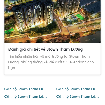
+ Vị trí: đường Dương Thị Giang, phường Tân Thới Nhất, Quận
12, TP.HCM
+ Quy mô: Khu đất rộng 3,206m2 gồm 2 block cao 18 tầng
+ Mật độ xây dựng: 40%
+ Tổng số lượng căn hộ: 352 căn
+ Diện tích căn hộ: 60 – 88m2 (1 – 3 phòng ngủ)
+ Pháp lý: Đã có Giấy phép xây dựng
Đánh giá chi tiết về Stown Tham Lương
Tìm hiểu nhiều hơn về môi trường tại Stown Tham
Vị trí dự án Stown Tham Lương Quận 12
Lương. Những thống kê, đề xuất từ Rever dành cho
bạn.
Dự án Stown Tham Lương tọa lạc ngay mặt tiền đường Dương
Thị Giang, phường Tân Thới Nhất, Quận 12, cách ga metro số 2
(Bến Thành – Tham Lương) chỉ 300m.
Căn hộ Stown Tham Lương
Căn hộ Stown Tham Lương 1 phòng ngủ
Căn hộ Stown Tham Lương 2 phòng ngủ
Căn hộ Stown Tham Lương 3 phòng ngủ
Từ vị trí dự án Stown Tham Lương cư dân có thể kết nối trực tiếp