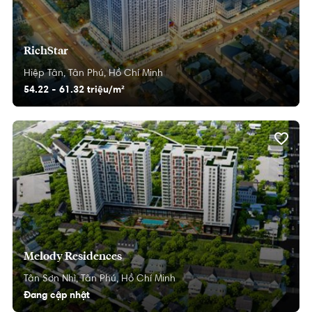
RichStar
Hiệp Tân,
Tân Phú,
Hồ Chí Minh
54.22 - 61.32 triệu/m²
Melody Residences
Tân Sơn Nhì,
Tân Phú,
Hồ Chí Minh
Đang cập nhật