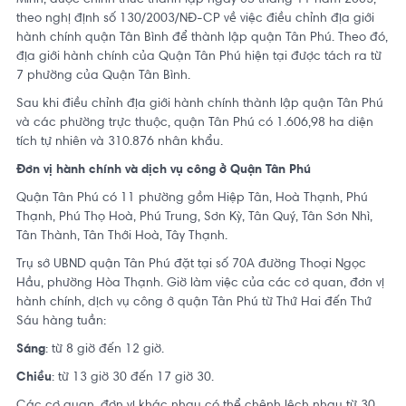
theo nghị định số 130/2003/NĐ-CP về việc điều chỉnh địa giới
hành chính quận Tân Bình để thành lập quận Tân Phú. Theo đó,
địa giới hành chính của Quận Tân Phú hiện tại được tách ra từ
7 phường của Quận Tân Bình.
Sau khi điều chỉnh địa giới hành chính thành lập quận Tân Phú
và các phường trực thuộc, quận Tân Phú có 1.606,98 ha diện
tích tự nhiên và 310.876 nhân khẩu.
Đơn vị hành chính và dịch vụ công ở Quận Tân Phú
Quận Tân Phú có 11 phường gồm Hiệp Tân, Hoà Thạnh, Phú
Thạnh, Phú Thọ Hoà, Phú Trung, Sơn Kỳ, Tân Quý, Tân Sơn Nhì,
Tân Thành, Tân Thới Hoà, Tây Thạnh.
Trụ sở UBND quận Tân Phú đặt tại số 70A đường Thoại Ngọc
Hầu, phường Hòa Thạnh. Giờ làm việc của các cơ quan, đơn vị
hành chính, dịch vụ công ở quận Tân Phú từ Thứ Hai đến Thứ
Sáu hàng tuần:
Sáng
: từ 8 giờ đến 12 giờ.
Chiều
: từ 13 giờ 30 đến 17 giờ 30.
Các cơ quan, đơn vị khác nhau có thể chênh lệch nhau từ 30