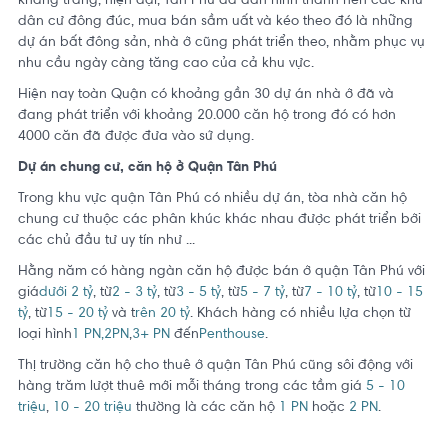
khang trang, hiện đại, Tân Phú đã dần hình thành nên các khu
dân cư đông đúc, mua bán sầm uất và kéo theo đó là những
dự án bất đông sản, nhà ở cũng phát triển theo, nhằm phục vụ
nhu cầu ngày càng tăng cao của cả khu vực.
Hiện nay toàn Quận có khoảng gần 30 dự án nhà ở đã và
đang phát triển với khoảng 20.000 căn hộ trong đó có hơn
4000 căn đã được đưa vào sử dụng.
Dự án chung cư, căn hộ ở Quận Tân Phú
Trong khu vực quận Tân Phú có nhiều dự án, tòa nhà căn hộ
chung cư thuộc các phân khúc khác nhau được phát triển bởi
các chủ đầu tư uy tín như ...
Hằng năm có hàng ngàn căn hộ được bán ở quận Tân Phú với
giá
dưới 2 tỷ
, từ
2 - 3 tỷ
, từ
3 - 5 tỷ
, từ
5 - 7 tỷ
, từ
7 - 10 tỷ
, từ
10 - 15
tỷ
, từ
15 - 20 tỷ
và t
rên 20 tỷ
. Khách hàng có nhiều lựa chọn từ
loại hình
1 PN,
2PN
,
3+ PN
đến
Penthouse
.
Thị trường căn hộ cho thuê ở quận Tân Phú cũng sôi động với
hàng trăm lượt thuê mới mỗi tháng trong các tầm giá
5 - 10
triệu
,
10 - 20 triệu
thường là các căn hộ
1 PN
hoặc
2 PN
.