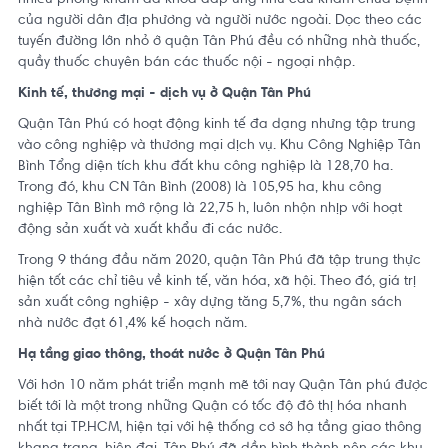
của người dân địa phương và người nước ngoài. Dọc theo các
tuyến đường lớn nhỏ ở quận Tân Phú đều có những nhà thuốc,
quầy thuốc chuyên bán các thuốc nội - ngoại nhập.
Kinh tế, thương mại - dịch vụ ở Quận Tân Phú
Quận Tân Phú có hoạt động kinh tế đa dạng nhưng tập trung
vào công nghiệp và thương mại dịch vụ. Khu Công Nghiệp Tân
Bình Tổng diện tích khu đất khu công nghiệp là 128,70 ha.
Trong đó, khu CN Tân Bình (2008) là 105,95 ha, khu công
nghiệp Tân Bình mở rộng là 22,75 h, luôn nhộn nhịp với hoạt
động sản xuất và xuất khẩu đi các nước.
Trong 9 tháng đầu năm 2020, quận Tân Phú đã tập trung thực
hiện tốt các chỉ tiêu về kinh tế, văn hóa, xã hội. Theo đó, giá trị
sản xuất công nghiệp - xây dựng tăng 5,7%, thu ngân sách
nhà nước đạt 61,4% kế hoạch năm.
Hạ tầng giao thông, thoát nước ở Quận Tân Phú
Với hơn 10 năm phát triển mạnh mẽ tới nay Quận Tân phú được
biết tới là một trong những Quận có tốc độ đô thị hóa nhanh
nhất tại TP.HCM, hiện tại với hệ thống cơ sở hạ tầng giao thông