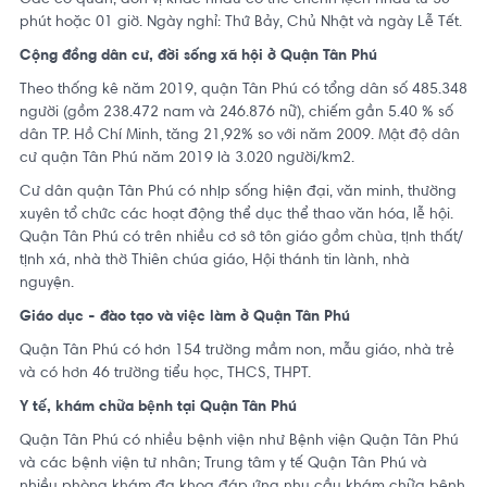
phút hoặc 01 giờ. Ngày nghỉ: Thứ Bảy, Chủ Nhật và ngày Lễ Tết.
Cộng đồng dân cư, đời sống xã hội ở Quận Tân Phú
Theo thống kê năm 2019, quận Tân Phú có tổng dân số 485.348
người (gồm 238.472 nam và 246.876 nữ), chiếm gần 5.40 % số
dân TP. Hồ Chí Minh, tăng 21,92% so với năm 2009. Mật độ dân
cư quận Tân Phú năm 2019 là 3.020 người/km
2
.
Cư dân quận Tân Phú có nhịp sống hiện đại, văn minh, thường
xuyên tổ chức các hoạt động thể dục thể thao văn hóa, lễ hội.
Quận Tân Phú có trên nhiều cơ sở tôn giáo gồm chùa, tịnh thất/
tịnh xá, nhà thờ Thiên chúa giáo, Hội thánh tin lành, nhà
nguyện.
Giáo dục - đào tạo và việc làm ở Quận Tân Phú
Quận Tân Phú có hơn 154 trường mầm non, mẫu giáo, nhà trẻ
và có hơn 46 trường tiểu học, THCS, THPT.
Y tế, khám chữa bệnh tại Quận Tân Phú
Quận Tân Phú có nhiều bệnh viện như Bệnh viện Quận Tân Phú
và các bệnh viện tư nhân; Trung tâm y tế Quận Tân Phú và
nhiều phòng khám đa khoa đáp ứng nhu cầu khám chữa bệnh