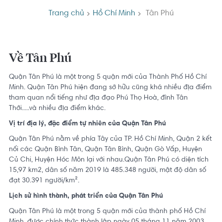
Trang chủ
Hồ Chí Minh
Tân Phú
Về Tân Phú
Quận Tân Phú là một trong 5 quận mới của Thành Phố Hồ Chí
Minh.
Quận Tân Phú hiện đang sở hữu cũng khá nhiều địa điểm
tham quan nổi tiếng như địa đạo Phú Thọ Hoà, đình Tân
Thới.....và nhiều địa điểm khác.
Vị trí địa lý, đặc điểm tự nhiên của Quận Tân Phú
Quận Tân Phú nằm về phía Tây của TP. Hồ Chí Minh, Quận 2 kết
nối các Quận Bình Tân, Quận Tân Bình, Quận Gò Vấp, Huyện
Củ Chi, Huyện Hóc Môn lại với nhau.
Quận Tân Phú có diện tích
15,97 km2, dân số năm 2019 là 485.348 người, mật độ dân số
đạt 30.391 người/km².
Lịch sử hình thành, phát triển của Quận Tân Phú
Quận Tân Phú là một trong 5 quận mới của thành phố Hồ Chí
Minh, được chính thức thành lập ngày 05 tháng 11 năm 2003,