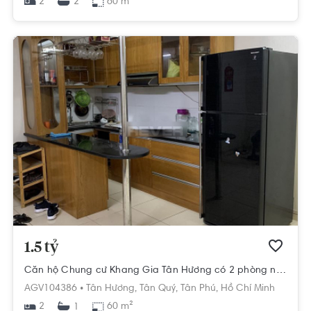
2
60 m²
2
1.5 tỷ
Căn hộ Chung cư Khang Gia Tân Hương có 2 phòng ngủ, nội thất cơ bản.
AGV104386 •
Tân Hương,
Tân Quý,
Tân Phú,
Hồ Chí Minh
2
60 m²
1