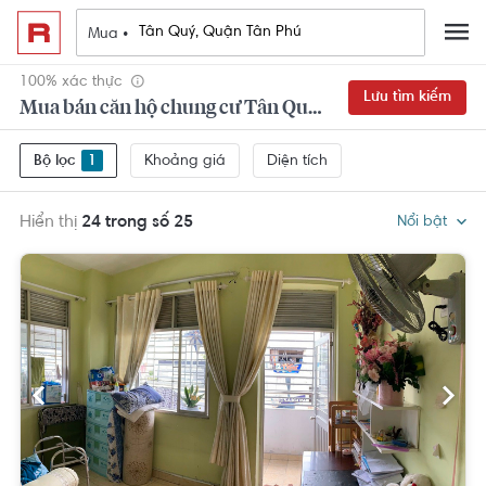
Mua •
100% xác thực
Lưu tìm kiếm
Mua bán căn hộ chung cư Tân Quý, Quận Tân Phú
Khoảng giá
Diện tích
Bộ lọc
1
Hiển thị
24 trong số 25
Nổi bật