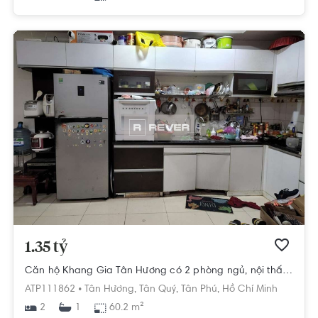
1.35 tỷ
Căn hộ Khang Gia Tân Hương có 2 phòng ngủ, nội thất cơ bản.
ATP111862 •
Tân Hương,
Tân Quý,
Tân Phú,
Hồ Chí Minh
2
60.2 m²
1