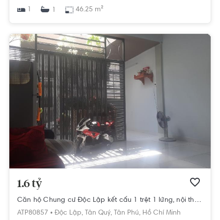
1
46.25 m²
1
1.6 tỷ
Căn hộ Chung cư Độc Lập kết cấu 1 trệt 1 lửng, nội thất cơ bản.
ATP80857 •
Độc Lập,
Tân Quý,
Tân Phú,
Hồ Chí Minh