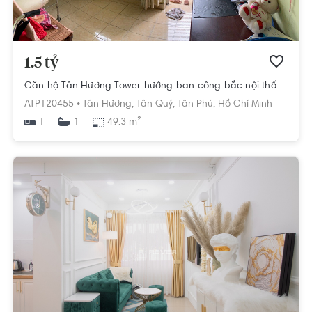
1.5 tỷ
Căn hộ Tân Hương Tower hướng ban công bắc nội thất cơ bản diện tích 49.3m²
ATP120455 •
Tân Hương,
Tân Quý,
Tân Phú,
Hồ Chí Minh
1
49.3 m²
1