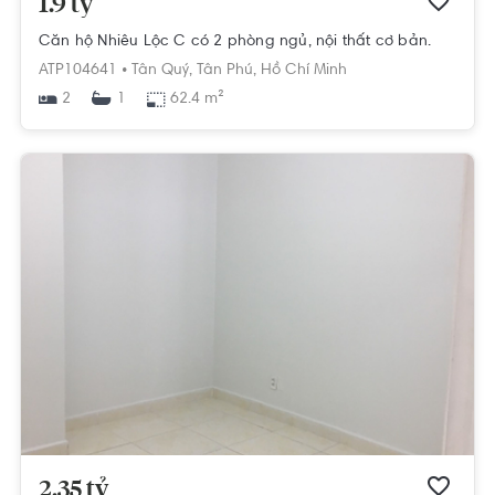
1.9 tỷ
Căn hộ Nhiêu Lộc C có 2 phòng ngủ, nội thất cơ bản.
ATP104641 •
Tân Quý,
Tân Phú,
Hồ Chí Minh
2
62.4 m²
1
2.35 tỷ