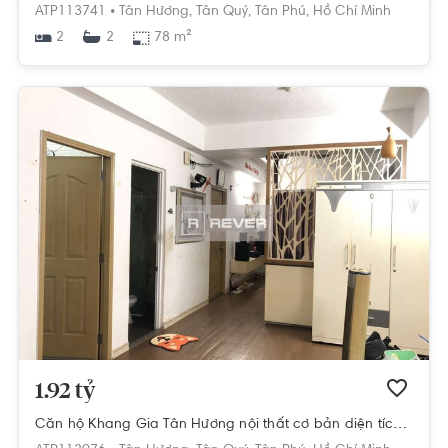
ATP113741 •
Tân Hương,
Tân Quý,
Tân Phú,
Hồ Chí Minh
2
78 m²
2
1.92 tỷ
Căn hộ Khang Gia Tân Hương nội thất cơ bản diện tích 88.6m²