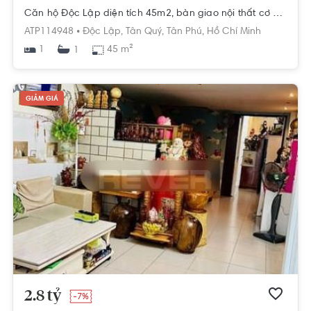
Căn hộ Độc Lập diện tích 45m2, bàn giao nội thất cơ bản.
ATP114948 •
Độc Lập,
Tân Quý,
Tân Phú,
Hồ Chí Minh
1
45 m²
1
GIẢM GIÁ
2.8 tỷ
-7%