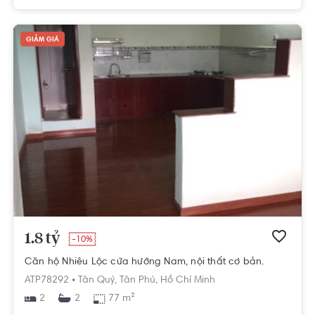
GIẢM GIÁ
1.8 tỷ
-10%
Căn hộ Nhiêu Lộc cửa hướng Nam, nội thất cơ bản.
ATP78292 •
Tân Quý,
Tân Phú,
Hồ Chí Minh
2
77 m²
2