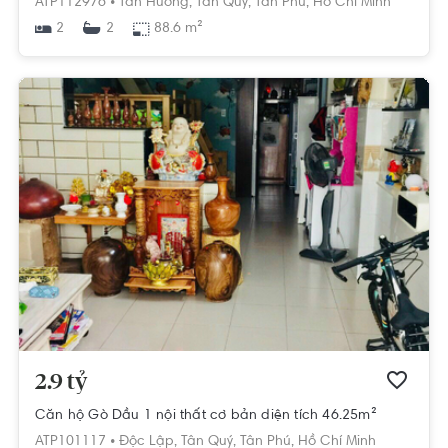
ATP112976 •
Tân Hương,
Tân Quý,
Tân Phú,
Hồ Chí Minh
2
88.6 m²
2
2.9 tỷ
Căn hộ Gò Dầu 1 nội thất cơ bản diện tích 46.25m²
ATP101117 •
Độc Lập,
Tân Quý,
Tân Phú,
Hồ Chí Minh