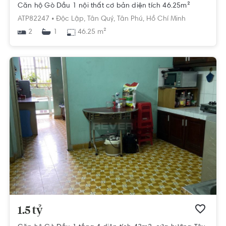
Căn hộ Gò Dầu 1 nội thất cơ bản diện tích 46.25m²
ATP82247 •
Độc Lập,
Tân Quý,
Tân Phú,
Hồ Chí Minh
2
46.25 m²
1
1.5 tỷ