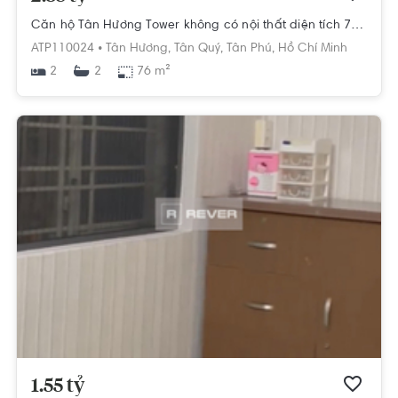
Căn hộ Tân Hương Tower không có nội thất diện tích 76m²
ATP110024 •
Tân Hương,
Tân Quý,
Tân Phú,
Hồ Chí Minh
2
76 m²
2
1.55 tỷ