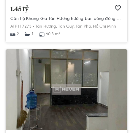
1.45 tỷ
Căn hộ Khang Gia Tân Hương hướng ban công đông bắc nội thất cơ bản diện tích 60.3m²
ATP117273 •
Tân Hương,
Tân Quý,
Tân Phú,
Hồ Chí Minh
2
60.3 m²
1