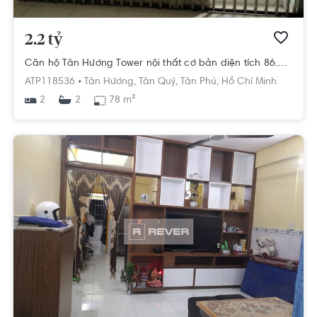
2.2 tỷ
Căn hộ Tân Hương Tower nội thất cơ bản diện tích 86.5m².
ATP118536 •
Tân Hương,
Tân Quý,
Tân Phú,
Hồ Chí Minh
2
78 m²
2