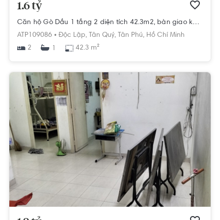
1.6 tỷ
Căn hộ Gò Dầu 1 tầng 2 diện tích 42.3m2, bàn giao không có nội thất.
ATP109086 •
Độc Lập,
Tân Quý,
Tân Phú,
Hồ Chí Minh
2
42.3 m²
1