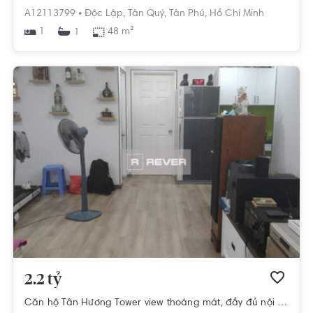
A12113799 •
Độc Lập,
Tân Quý,
Tân Phú,
Hồ Chí Minh
1
48 m²
1
2.2 tỷ
Căn hộ Tân Hương Tower view thoáng mát, đầy đủ nội thất.