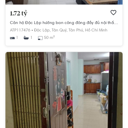
1.72 tỷ
Căn hộ Độc Lập hướng ban công đông đầy đủ nội thất diện tích 50m².
ATP117476 •
Độc Lập,
Tân Quý,
Tân Phú,
Hồ Chí Minh
1
50 m²
1