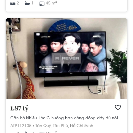
2
45 m²
1
1.87 tỷ
Căn hộ Nhiêu Lộc C hướng ban công đông đầy đủ nội thất diện tích 60m²
ATP112105 •
Tân Quý,
Tân Phú,
Hồ Chí Minh