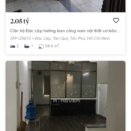
2.05 tỷ
Căn hộ Độc Lập hướng ban công nam nội thất cơ bản diện tích 58.4m²
ATP120672 •
Độc Lập,
Tân Quý,
Tân Phú,
Hồ Chí Minh
2
58.4 m²
1