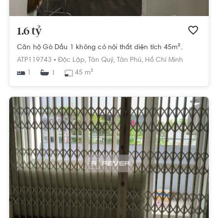
1.6 tỷ
Căn hộ Gò Dầu 1 không có nội thất diện tích 45m².
ATP119743 •
Độc Lập,
Tân Quý,
Tân Phú,
Hồ Chí Minh
1
45 m²
1