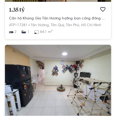
1.35 tỷ
Căn hộ Khang Gia Tân Hương hướng ban công đông nam nội thất cơ bản diện tích 64.1m²
ATP117281 •
Tân Hương,
Tân Quý,
Tân Phú,
Hồ Chí Minh
2
64.1 m²
1