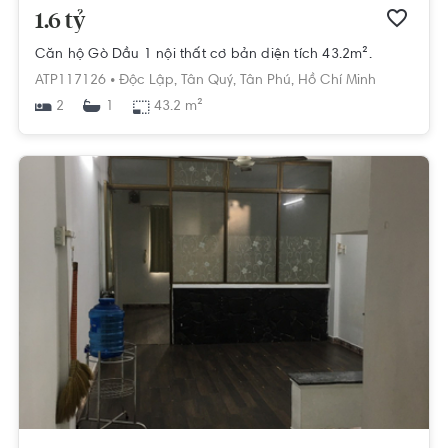
1.6 tỷ
Căn hộ Gò Dầu 1 nội thất cơ bản diện tích 43.2m².
ATP117126 •
Độc Lập,
Tân Quý,
Tân Phú,
Hồ Chí Minh
2
43.2 m²
1