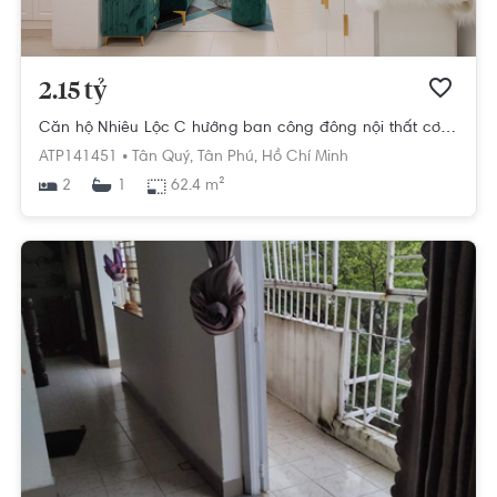
2.15 tỷ
Căn hộ Nhiêu Lộc C hướng ban công đông nội thất cơ bản diện tích 62.4m².
ATP141451 •
Tân Quý,
Tân Phú,
Hồ Chí Minh
2
62.4 m²
1