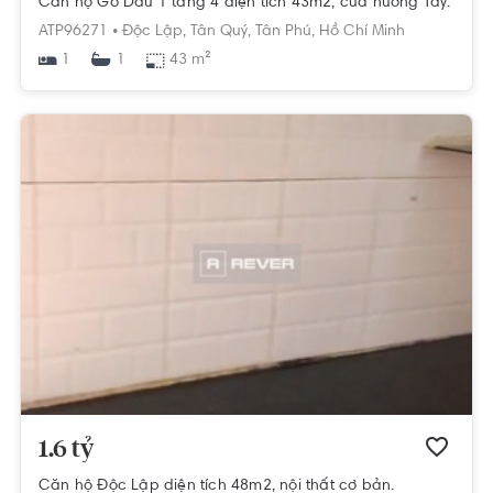
Căn hộ Gò Dầu 1 tầng 4 diện tích 43m2, cửa hướng Tây.
ATP96271 •
Độc Lập,
Tân Quý,
Tân Phú,
Hồ Chí Minh
1
43 m²
1
1.6 tỷ
Căn hộ Độc Lập diện tích 48m2, nội thất cơ bản.