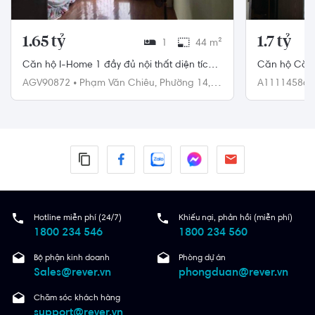
1.65 tỷ
1.7 tỷ
1
44 m²
Căn hộ I-Home 1 đầy đủ nội thất diện tích
Căn hộ Căn 
44m²
bản, ban cô
AGV90872
•
Phạm Văn Chiêu,
Phường 14,
A11114586
Gò Vấp
Quận 11
Hotline miễn phí (24/7)
Khiếu nại, phản hồi (miễn phí)
1800 234 546
1800 234 560
Bộ phận kinh doanh
Phòng dự án
Sales@rever.vn
phongduan@rever.vn
Chăm sóc khách hàng
support@rever.vn