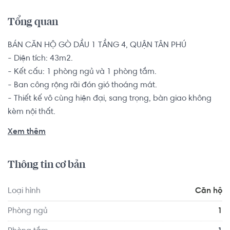
Tổng quan
BÁN CĂN HỘ GÒ DẦU 1 TẦNG 4, QUẬN TÂN PHÚ

- Diện tích: 43m2.

- Kết cấu: 1 phòng ngủ và 1 phòng tắm.

- Ban công rộng rãi đón gió thoáng mát.

- Thiết kế vô cùng hiện đại, sang trọng, bàn giao không 
kèm nội thất.

Căn hộ 1 phòng ngủ là sự lựa chọn hàng đầu dành cho 
Xem thêm
các đôi vợ chồng trẻ muốn tìm kiếm một chốn an cư để 
yên tâm lập nghiệp nơi thành phố đông đúc này.

Thông tin cơ bản
Vi trí thuận tiện di chuyển qua các tuyến đường chính như: 
Loại hình
Căn hộ
Đường Bình Long, đường Tân Quý, đường Gò Dầu... Dễ 
dàng di chuyển qua các quận như Quận 11, Quận Bình 
Phòng ngủ
1
Tân, Quận Tân Bình...Xung quanh có các tiện ích như: 