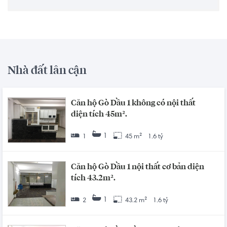
Nhà đất lân cận
Căn hộ Gò Dầu 1 không có nội thất
diện tích 45m².
1
1
45 m²
1.6 tỷ
Căn hộ Gò Dầu 1 nội thất cơ bản diện
tích 43.2m².
1
2
43.2 m²
1.6 tỷ