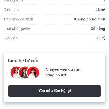
Phòng tắm
1
Trường tiểu học Tân Hương, Trường Tiểu học Lê Văn Tám, 
Trường Cao đẳng GTVT Trung ương III, chợ Tân Phú, siêu 
Diện tích
43 m²
thị Bách Hóa Xanh,...
Tình hình nội thất
Không có nội thất
Loại chủ quyền
Sổ hồng
Giá bán
1.5 tỷ
Liên hệ tư vấn
Chuyên viên đã sẵn
sàng hỗ trợ!
Yêu cầu liên hệ lại