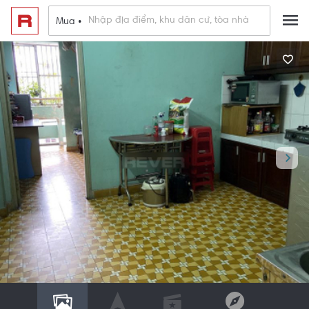
Mua •