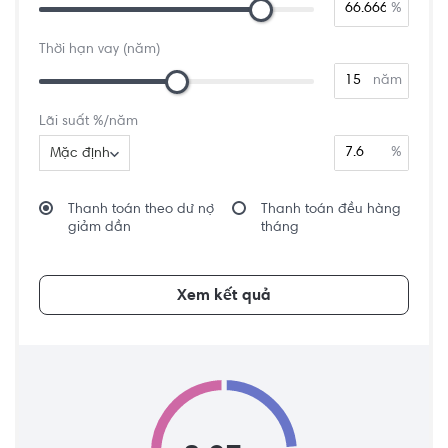
%
Thời hạn vay (năm)
năm
Lãi suất %/năm
%
Mặc định
Thanh toán theo dư nợ
Thanh toán đều hàng
giảm dần
tháng
Xem kết quả