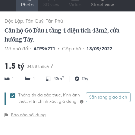
Photo
3D view
Video
Street view
Độc Lập
Tân Quý
Tân Phú
Căn hộ Gò Dầu 1 tầng 4 diện tích 43m2, cửa
hướng Tây.
Mã nhà đất:
ATP96271
Cập nhật:
13/09/2022
1.5 tỷ
34.88 triệu/m²
1
1
43m²
Tây
Thông tin đã xác thực, hình ảnh
Sẵn sàng giao dịch
thực, vị trí chính xác, giá đúng
Báo cáo nội dung