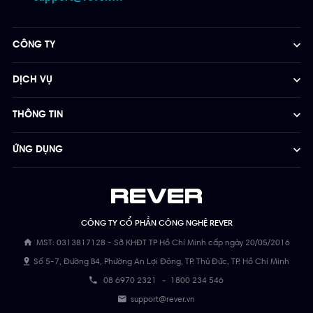
CÔNG TY
DỊCH VỤ
THÔNG TIN
ỨNG DỤNG
CÔNG TY CỔ PHẦN CÔNG NGHỆ REVER
MST: 0313817128 - Sở KHĐT TP Hồ Chí Minh cấp ngày 20/05/2016
Số 5-7, Đường B4, Phường An Lợi Đông, TP. Thủ Đức, TP. Hồ Chí Minh
08 6970 2321
-
1800 234 546
support@rever.vn