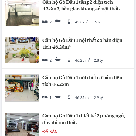
Căn hộ Gò Dầu 1 tầng 2 diện tích
42.3m2, bàn giao không có nội thất.
1
2
42.3 m²
1.6 tỷ
Căn hộ Gò Dầu 1 nội thất cơ bản diện
tích 46.25m²
1
2
46.25 m²
2.8 tỷ
Căn hộ Gò Dầu 1 nội thất cơ bản diện
tích 46.25m²
1
1
46.25 m²
2.9 tỷ
Căn hộ Gò Dầu 1 thiết kế 2 phòng ngủ,
đầy đủ nội thất.
ĐÃ BÁN