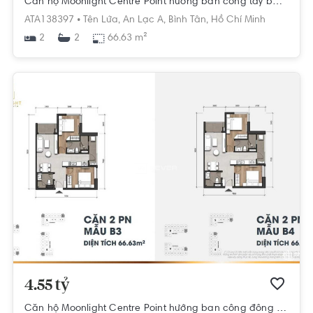
Căn hộ Moonlight Centre Point hướng ban công tây bắc nội thất cơ bản diện tích 66.63m²
ATA138397 •
Tên Lửa,
An Lạc A,
Bình Tân,
Hồ Chí Minh
2
66.63 m²
2
4.55 tỷ
Căn hộ Moonlight Centre Point hướng ban công đông bắc nội thất cơ bản diện tích 65.7m²