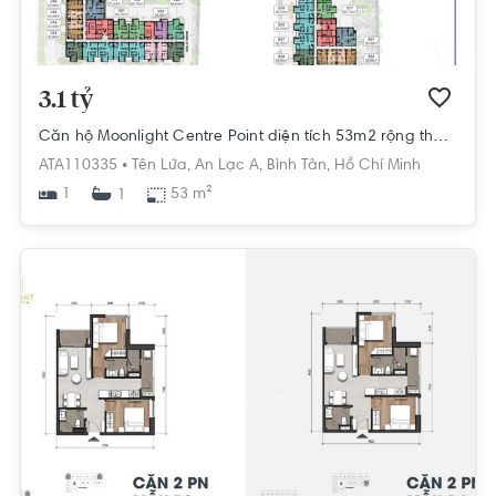
3.1 tỷ
Căn hộ Moonlight Centre Point diện tích 53m2 rộng thoáng.
ATA110335 •
Tên Lửa,
An Lạc A,
Bình Tân,
Hồ Chí Minh
1
53 m²
1