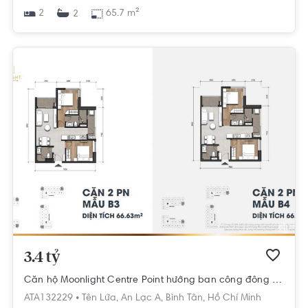
2
65.7 m²
2
3.4 tỷ
Căn hộ Moonlight Centre Point hướng ban công đông bắc nội thất cơ bản diện tích 65.7m²
ATA132229 •
Tên Lửa,
An Lạc A,
Bình Tân,
Hồ Chí Minh