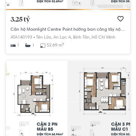
3.25 tỷ
Căn hộ Moonlight Centre Point hướng ban công tây nội thất cơ bản diện tích 52.69m².
ATA140193 •
Tên Lửa,
An Lạc A,
Bình Tân,
Hồ Chí Minh
1
52.69 m²
1