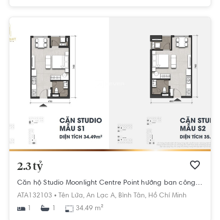
2.3 tỷ
Căn hộ Studio Moonlight Centre Point hướng ban công tây nội thất cơ bản diện tích 34.49m².
ATA132103 •
Tên Lửa,
An Lạc A,
Bình Tân,
Hồ Chí Minh
1
34.49 m²
1