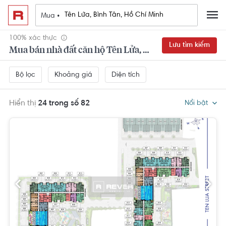
Mua •
100% xác thực
Lưu tìm kiếm
Mua bán nhà đất căn hộ Tên Lửa, Bình Tân, Hồ Chí Minh
Khoảng giá
Diện tích
Bộ lọc
Hiển thị
24 trong số 82
Nổi bật