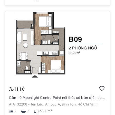
3.41 tỷ
Căn hộ Moonlight Centre Point nội thất cơ bản diện tích 65.7m²
ATA132208 •
Tên Lửa,
An Lạc A,
Bình Tân,
Hồ Chí Minh
2
65.7 m²
2