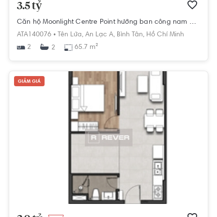
3.5 tỷ
Căn hộ Moonlight Centre Point hướng ban công nam nội thất cơ bản diện tích 65.7m².
ATA140076 •
Tên Lửa,
An Lạc A,
Bình Tân,
Hồ Chí Minh
2
65.7 m²
2
GIẢM GIÁ