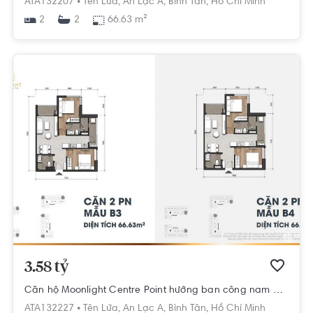
ATA132207 •
Tên Lửa,
An Lạc A,
Bình Tân,
Hồ Chí Minh
2
66.63 m²
2
3.58 tỷ
Căn hộ Moonlight Centre Point hướng ban công nam nội thất cơ bản diện tích 65.7m².
ATA132227 •
Tên Lửa,
An Lạc A,
Bình Tân,
Hồ Chí Minh