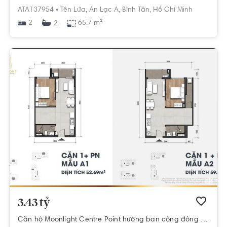
ATA137954 •
Tên Lửa,
An Lạc A,
Bình Tân,
Hồ Chí Minh
2
65.7 m²
2
3.43 tỷ
Căn hộ Moonlight Centre Point hướng ban công đông bắc nội thất cơ bản diện tích 59.39m².