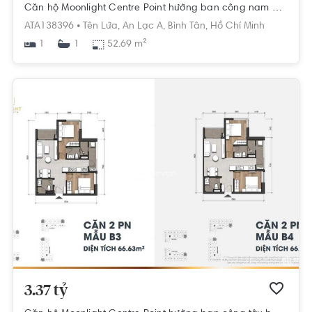
Căn hộ Moonlight Centre Point hướng ban công nam nội thất cơ bản diện tích 52.69m²
ATA138396 •
Tên Lửa,
An Lạc A,
Bình Tân,
Hồ Chí Minh
1
52.69 m²
1
3.37 tỷ