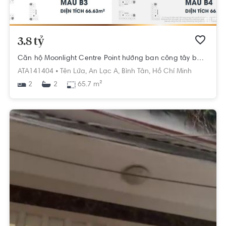
3.8 tỷ
Căn hộ Moonlight Centre Point hướng ban công tây bắc nội thất cơ bản diện tích 65.7m².
ATA141404 •
Tên Lửa,
An Lạc A,
Bình Tân,
Hồ Chí Minh
2
65.7 m²
2