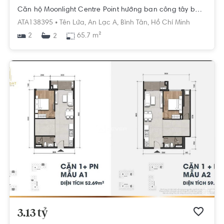
Căn hộ Moonlight Centre Point hướng ban công tây bắc nội thất cơ bản diện tích 65.7m²
ATA138395 •
Tên Lửa,
An Lạc A,
Bình Tân,
Hồ Chí Minh
2
65.7 m²
2
3.13 tỷ