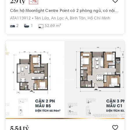
2.9 tỷ
-7%
Căn hộ Moonlight Centre Point có 2 phòng ngủ, có nội thất cơ bản.
ATA113912 •
Tên Lửa,
An Lạc A,
Bình Tân,
Hồ Chí Minh
2
52.69 m²
1
5.54 tỷ