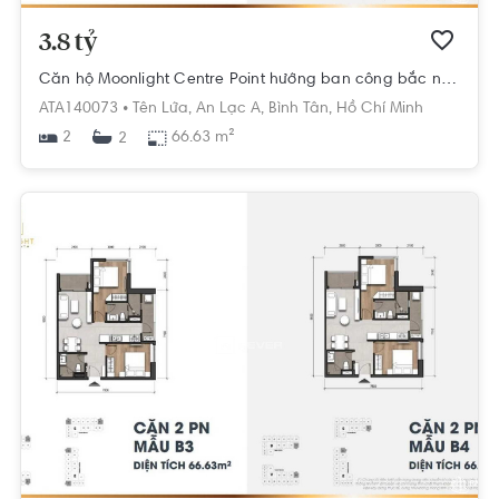
3.8 tỷ
Căn hộ Moonlight Centre Point hướng ban công bắc nội thất cơ bản diện tích 66.63m².
ATA140073 •
Tên Lửa,
An Lạc A,
Bình Tân,
Hồ Chí Minh
2
66.63 m²
2