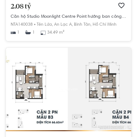
2.08 tỷ
Căn hộ Studio Moonlight Centre Point hướng ban công tây nội thất cơ bản diện tích 34.49m².
NTA140038 •
Tên Lửa,
An Lạc A,
Bình Tân,
Hồ Chí Minh
1
34.49 m²
1