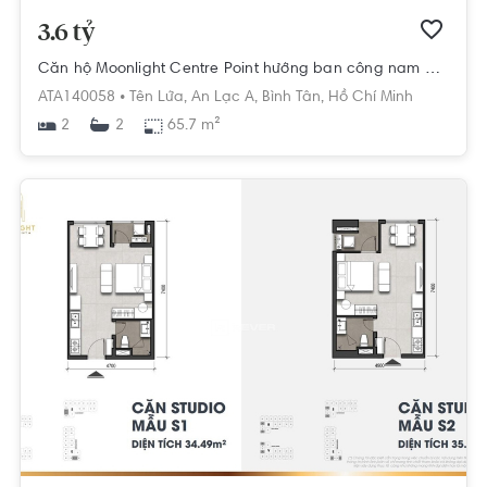
3.6 tỷ
Căn hộ Moonlight Centre Point hướng ban công nam nội thất cơ bản diện tích 65.7m².
ATA140058 •
Tên Lửa,
An Lạc A,
Bình Tân,
Hồ Chí Minh
2
65.7 m²
2