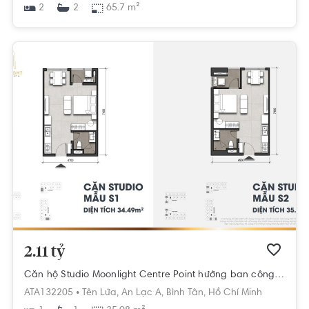
2
65.7 m²
2
2.11 tỷ
Căn hộ Studio Moonlight Centre Point hướng ban công tây nội thất cơ bản diện tích 35.98m²
ATA132205 •
Tên Lửa,
An Lạc A,
Bình Tân,
Hồ Chí Minh