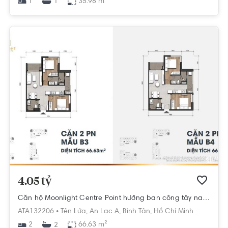
1
35.98 m²
1
4.05 tỷ
Căn hộ Moonlight Centre Point hướng ban công tây nam nội thất cơ bản diện tích 66.63m²
ATA132206 •
Tên Lửa,
An Lạc A,
Bình Tân,
Hồ Chí Minh
2
66.63 m²
2