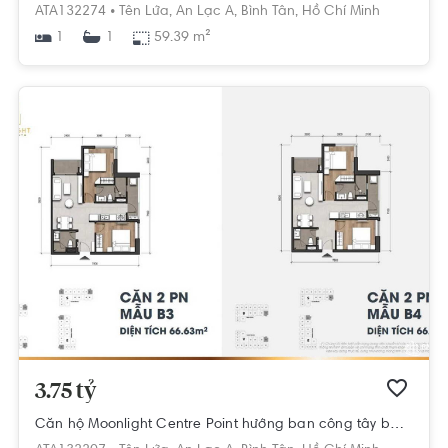
ATA132274 •
Tên Lửa,
An Lạc A,
Bình Tân,
Hồ Chí Minh
1
59.39 m²
1
3.75 tỷ
Căn hộ Moonlight Centre Point hướng ban công tây bắc nội thất cơ bản diện tích 66.63m².