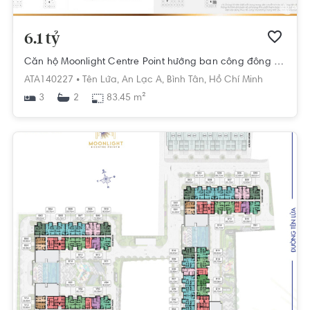
6.1 tỷ
Căn hộ Moonlight Centre Point hướng ban công đông nội thất cơ bản diện tích 83.45m².
ATA140227 •
Tên Lửa,
An Lạc A,
Bình Tân,
Hồ Chí Minh
3
83.45 m²
2