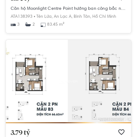
Căn hộ Moonlight Centre Point hướng ban công bắc nội thất cơ bản diện tích 83.45m²
ATA138393 •
Tên Lửa,
An Lạc A,
Bình Tân,
Hồ Chí Minh
3
83.45 m²
2
3.79 tỷ