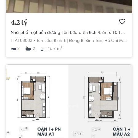
4.2 tỷ
Nhà phố mặt tiền đường Tên Lửa diện tích 4.2m x 10.11m rộng thoáng.
TTA108033 •
Tên Lửa,
Bình Trị Đông B,
Bình Tân,
Hồ Chí Minh
2
46.7 m²
2