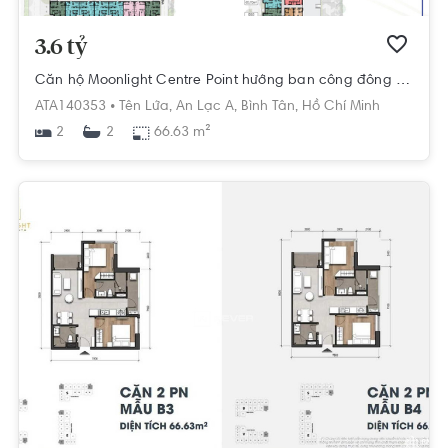
3.6 tỷ
Căn hộ Moonlight Centre Point hướng ban công đông bắc nội thất cơ bản diện tích 66.63m².
ATA140353 •
Tên Lửa,
An Lạc A,
Bình Tân,
Hồ Chí Minh
2
66.63 m²
2