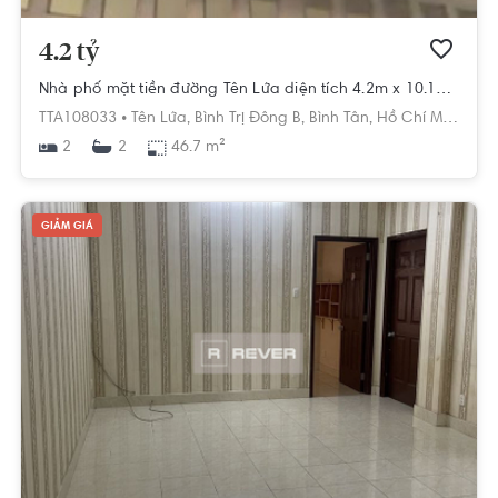
4.2 tỷ
Nhà phố mặt tiền đường Tên Lửa diện tích 4.2m x 10.11m rộng thoáng.
TTA108033 •
Tên Lửa,
Bình Trị Đông B,
Bình Tân,
Hồ Chí Minh
2
46.7 m²
2
GIẢM GIÁ