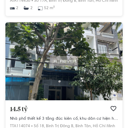
ATA114436 •
Số 17A,
Bình Trị Đông B,
Bình Tân,
Hồ Chí Minh
2
52 m²
2
14.5 tỷ
Nhà phố thiết kế 3 tầng đúc kiên cố, khu dân cư hiện hữu.
TTA114074 •
Số 18,
Bình Trị Đông B,
Bình Tân,
Hồ Chí Minh