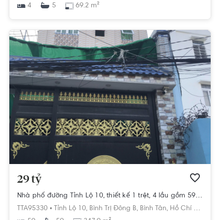
4
69.2 m²
5
29 tỷ
Nhà phố đường Tỉnh Lộ 10, thiết kế 1 trệt, 4 lầu gồm 59 phòng trọ.
TTA95330 •
Tỉnh Lộ 10,
Bình Trị Đông B,
Bình Tân,
Hồ Chí Minh