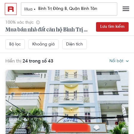
Mua •
100% xác thực
Lưu tìm kiếm
Mua bán nhà đất căn hộ Bình Trị Đông B, Quận Bình Tân
Khoảng giá
Diện tích
Bộ lọc
Hiển thị
24 trong số 43
Nổi bật