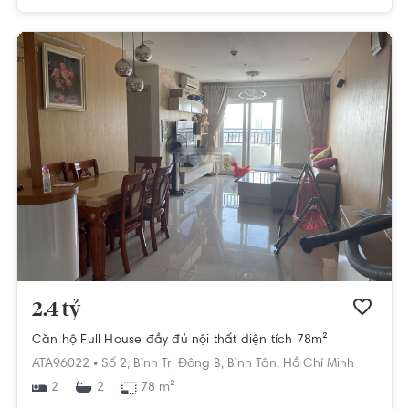
2.4 tỷ
Căn hộ Full House đầy đủ nội thất diện tích 78m²
ATA96022 •
Số 2,
Bình Trị Đông B,
Bình Tân,
Hồ Chí Minh
2
78 m²
2