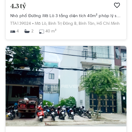
4.3 tỷ
Nhà phố Đường Mã Lò 3 tầng diện tích 40m² pháp lý sổ hồng.
TTA139024 •
Mã Lò,
Bình Trị Đông B,
Bình Tân,
Hồ Chí Minh
4
40 m²
2