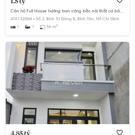
1.5 tỷ
Căn hộ Full House hướng ban công bắc nội thất cơ bản diện tích 56m².
ATA132064 •
Số 2,
Bình Trị Đông B,
Bình Tân,
Hồ Chí Minh
1
56 m²
1
4.85 tỷ