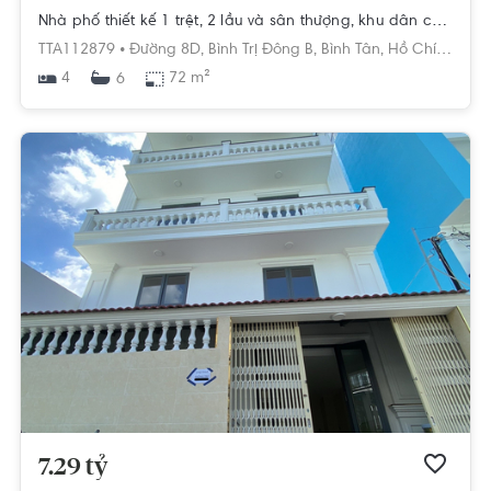
Nhà phố thiết kế 1 trệt, 2 lầu và sân thượng, khu dân cư hiện hữu.
TTA112879 •
Đường 8D,
Bình Trị Đông B,
Bình Tân,
Hồ Chí Minh
4
72 m²
6
7.29 tỷ