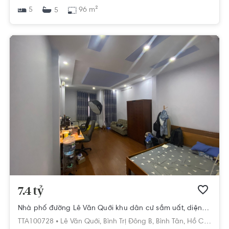
5
96 m²
5
7.4 tỷ
Nhà phố đường Lê Văn Quới khu dân cư sầm uất, diện tích 69.2m2.
TTA100728 •
Lê Văn Quới,
Bình Trị Đông B,
Bình Tân,
Hồ Chí Minh