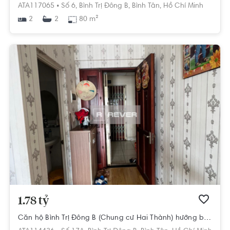
ATA117065 •
Số 6,
Bình Trị Đông B,
Bình Tân,
Hồ Chí Minh
2
80 m²
2
1.78 tỷ
Căn hộ Bình Trị Đông B (Chung cư Hai Thành) hướng ban công đông bắc nội thất cơ bản diện tích 52m²