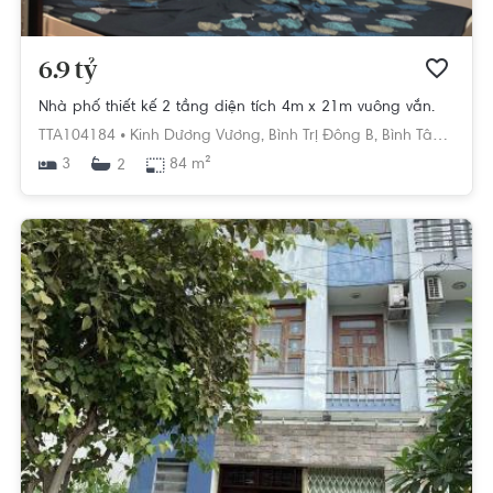
6.9 tỷ
Nhà phố thiết kế 2 tầng diện tích 4m x 21m vuông vắn.
TTA104184 •
Kinh Dương Vương,
Bình Trị Đông B,
Bình Tân,
Hồ Ch
3
84 m²
2