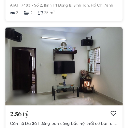
ATA117483 •
Số 2,
Bình Trị Đông B,
Bình Tân,
Hồ Chí Minh
2
75 m²
2
2.56 tỷ
Căn hộ Da Sà hướng ban công bắc nội thất cơ bản diện tích 80m²