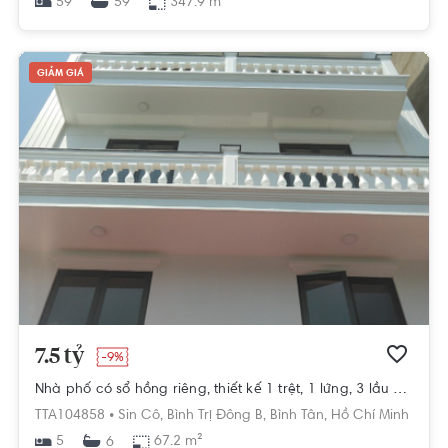
59
347.9 m²
59
GIẢM GIÁ
7.5 tỷ
-9%
Nhà phố có sổ hồng riêng, thiết kế 1 trệt, 1 lửng, 3 lầu và sân thượng đúc kiên cố.
TTA104858 •
Sin Cô,
Bình Trị Đông B,
Bình Tân,
Hồ Chí Minh
5
67.2 m²
6