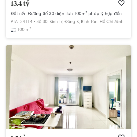
13.4 tỷ
Đất nền Đường Số 30 diện tích 100m² pháp lý hợp đồng mua bán.
PTA134114 •
Số 30,
Bình Trị Đông B,
Bình Tân,
Hồ Chí Minh
100 m²