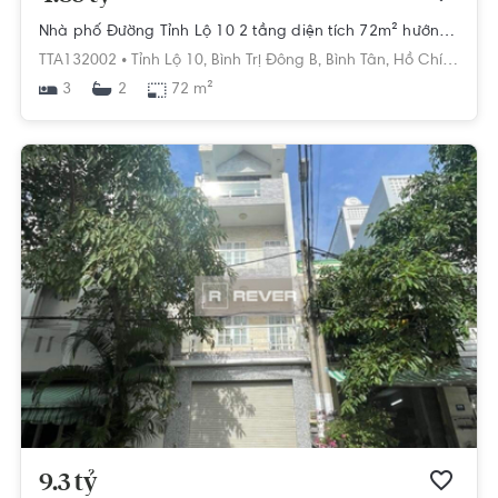
Nhà phố Đường Tỉnh Lộ 10 2 tầng diện tích 72m² hướng bắc pháp lý sổ hồng.
TTA132002 •
Tỉnh Lộ 10,
Bình Trị Đông B,
Bình Tân,
Hồ Chí Minh
3
72 m²
2
9.3 tỷ