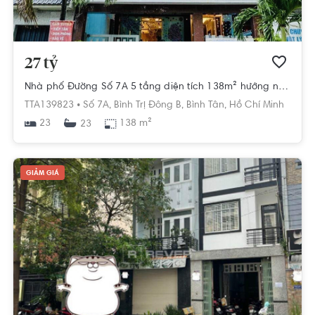
27 tỷ
Nhà phố Đường Số 7A 5 tầng diện tích 138m² hướng nam pháp lý sổ hồng.
TTA139823 •
Số 7A,
Bình Trị Đông B,
Bình Tân,
Hồ Chí Minh
23
138 m²
23
GIẢM GIÁ