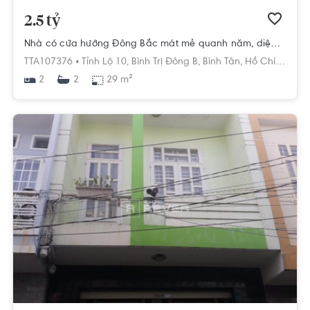
2.5 tỷ
Nhà có cửa hướng Đông Bắc mát mẻ quanh năm, diện tích 3m x 10m vuông đẹp.
TTA107376 •
Tỉnh Lộ 10,
Bình Trị Đông B,
Bình Tân,
Hồ Chí Minh
2
29 m²
2