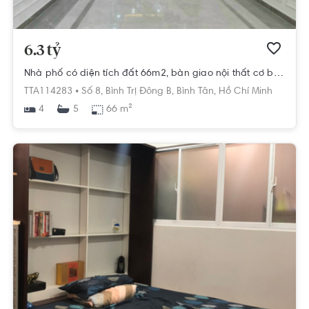
6.3 tỷ
Nhà phố có diện tích đất 66m2, bàn giao nội thất cơ bản.
TTA114283 •
Số 8,
Bình Trị Đông B,
Bình Tân,
Hồ Chí Minh
4
66 m²
5