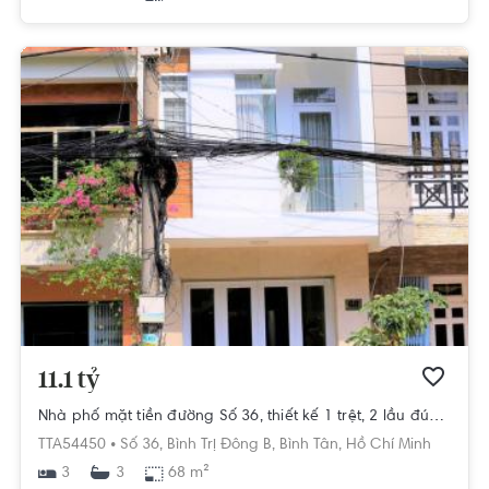
11.1 tỷ
Nhà phố mặt tiền đường Số 36, thiết kế 1 trệt, 2 lầu đúc kiên cố.
TTA54450 •
Số 36,
Bình Trị Đông B,
Bình Tân,
Hồ Chí Minh
3
68 m²
3