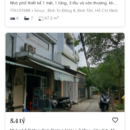
Nhà phố thiết kế 1 trệt, 1 lửng, 3 lầu và sân thượng, khu dân cư sầm uất.
TTA107688 •
Sinco ,
Bình Trị Đông B,
Bình Tân,
Hồ Chí Minh
6
67.2 m²
7
5.4 tỷ