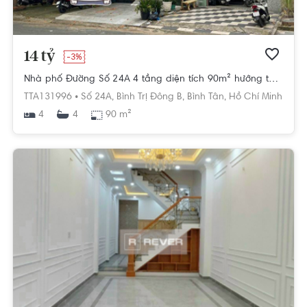
14 tỷ
-3%
Nhà phố Đường Số 24A 4 tầng diện tích 90m² hướng tây pháp lý sổ hồng.
TTA131996 •
Số 24A,
Bình Trị Đông B,
Bình Tân,
Hồ Chí Minh
4
90 m²
4