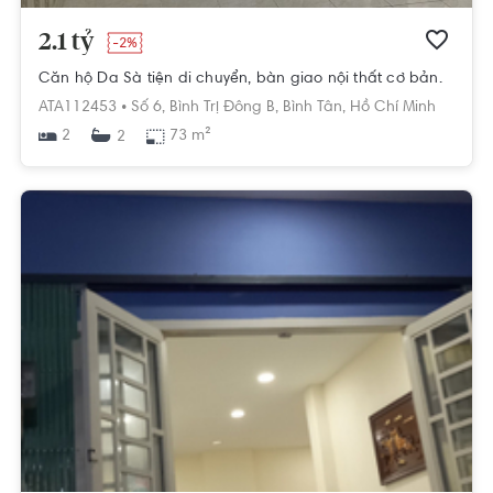
2.1 tỷ
-2%
Căn hộ Da Sà tiện di chuyển, bàn giao nội thất cơ bản.
ATA112453 •
Số 6,
Bình Trị Đông B,
Bình Tân,
Hồ Chí Minh
2
73 m²
2