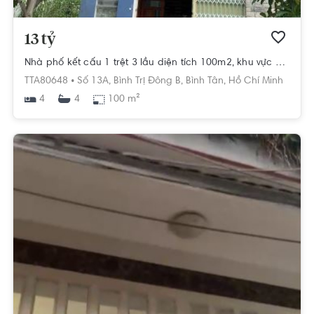
13 tỷ
Nhà phố kết cấu 1 trệt 3 lầu diện tích 100m2, khu vực đầy đủ tiện ích.
TTA80648 •
Số 13A,
Bình Trị Đông B,
Bình Tân,
Hồ Chí Minh
4
100 m²
4