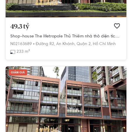
49.3 tỷ
Shop-house The Metropole Thủ Thiêm nhà thô diện tích 233m²
N02163689 •
Đường R2,
An Khánh,
Quận 2,
Hồ Chí Minh
233 m²
GIẢM GIÁ