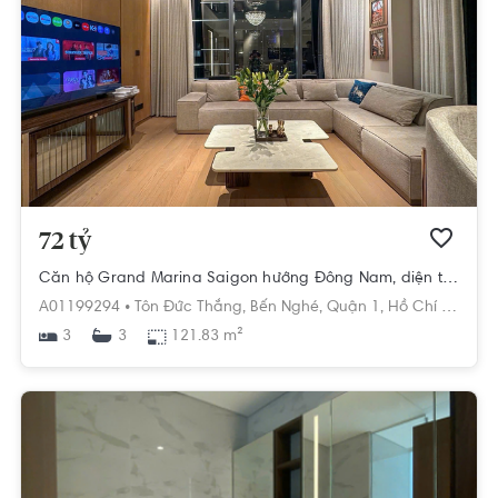
72 tỷ
Căn hộ Grand Marina Saigon hướng Đông Nam, diện tích 121.83m²
A01199294 •
Tôn Đức Thắng,
Bến Nghé,
Quận 1,
Hồ Chí Minh
3
121.83 m²
3