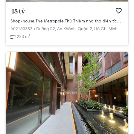
45 tỷ
Shop-house The Metropole Thủ Thiêm nhà thô diện tích 233m²
A02163352 •
Đường R2,
An Khánh,
Quận 2,
Hồ Chí Minh
233 m²