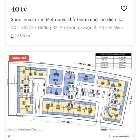
40 tỷ
Shop-house The Metropole Thủ Thiêm nhà thô diện tích 193m²
A02163274 •
Đường R2,
An Khánh,
Quận 2,
Hồ Chí Minh
193 m²
GIẢM GIÁ