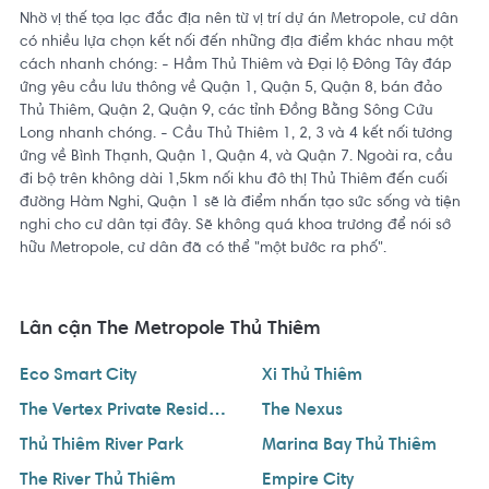
Các căn hộ tại Metropole có thiết kế từ 2 đến 4 phòng ngủ,
Nhờ vị thế tọa lạc đắc địa nên từ vị trí dự án Metropole, cư dân
diện tích từ 64m2 - 132m2; Duplex có diện tích từ 220m2 -
có nhiều lựa chọn kết nối đến những địa điểm khác nhau một
280m2; Penthouse có diện tích từ 360m2 - 560m2. Với tổng số
cách nhanh chóng: - Hầm Thủ Thiêm và Đại lộ Đông Tây đáp
vốn đầu tư 7.000 tỷ, Metropole tập trung vào phân khúc khách
ứng yêu cầu lưu thông về Quận 1, Quận 5, Quận 8, bán đảo
hàng cao cấp với thiết kế sang trọng và tiết kiệm năng lượng.
Thủ Thiêm, Quận 2, Quận 9, các tỉnh Đồng Bằng Sông Cửu
Long nhanh chóng. - Cầu Thủ Thiêm 1, 2, 3 và 4 kết nối tương
ứng về Bình Thạnh, Quận 1, Quận 4, và Quận 7. Ngoài ra, cầu
đi bộ trên không dài 1,5km nối khu đô thị Thủ Thiêm đến cuối
Kết nối vùng
đường Hàm Nghi, Quận 1 sẽ là điểm nhấn tạo sức sống và tiện
nghi cho cư dân tại đây. Sẽ không quá khoa trương để nói sở
hữu Metropole, cư dân đã có thể "một bước ra phố".
Nhờ vị thế tọa lạc đắc địa nên từ vị trí dự án Metropole, cư dân
có nhiều lựa chọn kết nối đến những địa điểm khác nhau một
cách nhanh chóng:
Lân cận The Metropole Thủ Thiêm
Eco Smart City
Xi Thủ Thiêm
- Hầm Thủ Thiêm và Đại lộ Đông Tây đáp ứng yêu cầu lưu
The Vertex Private Residences
The Nexus
thông về Quận 1, Quận 5, Quận 8, bán đảo Thủ Thiêm, Quận 2,
Quận 9, các tỉnh Đồng Bằng Sông Cửu Long nhanh chóng.
Thủ Thiêm River Park
Marina Bay Thủ Thiêm
The River Thủ Thiêm
Empire City