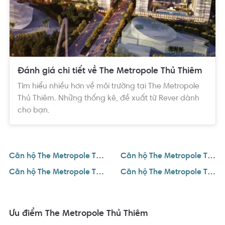
Thủ Thiêm, quy mô dự kiến 8 toà tháp với chiều cao từ 12 - 24
tầng. Trong đó, phân khu 1.13 và 1.14 sẽ là khu phức hợp
thương mại. Phân khu 1.16, 1.17 là khu phức hợp dân cư đa
chức năng với tổng số lượng
căn hộ giới hạn khoảng 1.300 căn
hộ
được chia làm 4 giai đoạn phát triển.
Đánh giá chi tiết về The Metropole Thủ Thiêm
Lộ trình phát triển dự án The Metropole Thủ Thiêm:
Tìm hiểu nhiều hơn về môi trường tại The Metropole
Thủ Thiêm. Những thống kê, đề xuất từ Rever dành
- Giai đoạn 1: The Galleria Residence gồm 456 căn hộ
cho bạn.
- Giai đoạn 2: The Crest Residence gồm 250 căn hộ
Căn hộ The Metropole Thủ Thiêm
Căn hộ The Metropole Thủ Thiêm 1 phòng ngủ
- Giai đoạn 3: The Opera Residence gồm 646 căn hộ
Căn hộ The Metropole Thủ Thiêm 2 phòng ngủ
Căn hộ The Metropole Thủ Thiêm 3 phòng ngủ
- Giai đoạn 4: Đang cập nhật
Ưu điểm The Metropole Thủ Thiêm