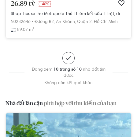
26.89 tỷ
-40%
Shop-house the Metropole Thủ Thiêm kết cấu 1 trệt, diện tích 89.07m2.
N0282646 •
Đường R2,
An Khánh,
Quận 2,
Hồ Chí Minh
89.07 m²
Đang xem
10 trong số 10
nhà đất tìm
được
Không còn kết quả khác
Nhà đất lân cận
phù hợp với tìm kiếm của bạn