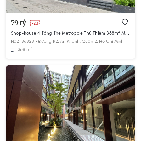
79 tỷ
-2%
Shop-house 4 Tầng The Metropole Thủ Thiêm 368m² Mặt Văn Phòng Cực Đẹp
N02186828 •
Đường R2,
An Khánh,
Quận 2,
Hồ Chí Minh
368 m²