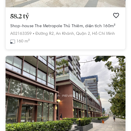
58.2 tỷ
Shop-house The Metropole Thủ Thiêm, diện tích 160m²
A02163359 •
Đường R2,
An Khánh,
Quận 2,
Hồ Chí Minh
160 m²