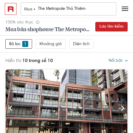
Mua •
100% xác thực
Lưu tìm kiếm
Mua bán shophouse The Metropole Thủ Thiêm Quận 2 đẹp,
Khoảng giá
Diện tích
Bộ lọc
1
Hiển thị
10 trong số 10
Nổi bật