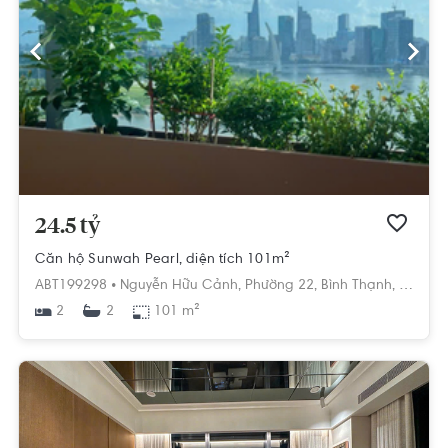
24.5 tỷ
Căn hộ Sunwah Pearl, diện tích 101m²
ABT199298 •
Nguyễn Hữu Cảnh,
Phường 22,
Bình Thạnh,
Hồ Chí
2
101 m²
2