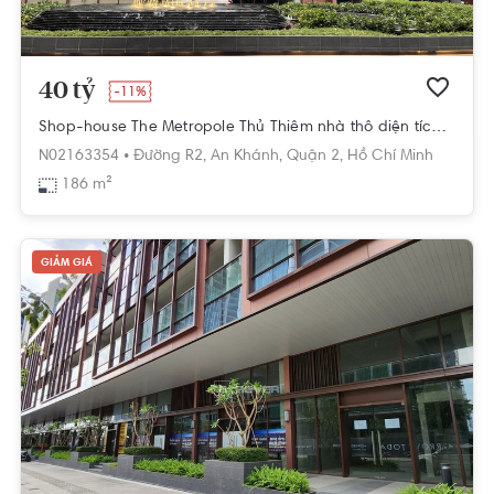
40 tỷ
-11%
Shop-house The Metropole Thủ Thiêm nhà thô diện tích 186m²
N02163354 •
Đường R2,
An Khánh,
Quận 2,
Hồ Chí Minh
186 m²
GIẢM GIÁ