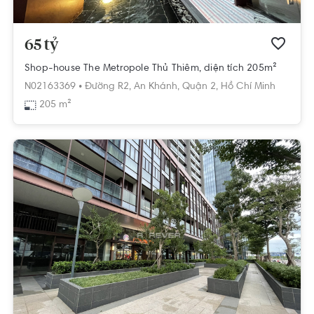
65 tỷ
Shop-house The Metropole Thủ Thiêm, diện tích 205m²
N02163369 •
Đường R2,
An Khánh,
Quận 2,
Hồ Chí Minh
205 m²