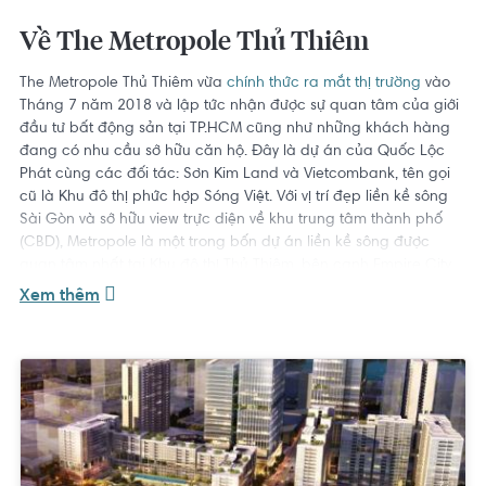
Về The Metropole Thủ Thiêm
The Metropole Thủ Thiêm vừa
chính thức ra mắt thị trường
vào
Tháng 7 năm 2018 và lập tức nhận được sự quan tâm của giới
đầu tư bất động sản tại TP.HCM cũng như những khách hàng
đang có nhu cầu sở hữu căn hộ. Đây là dự án của Quốc Lộc
Phát cùng các đối tác: Sơn Kim Land và Vietcombank, tên gọi
cũ là Khu đô thị phức hợp Sóng Việt. Với vị trí đẹp liền kề sông
Sài Gòn và sở hữu view trực diện về khu trung tâm thành phố
(CBD), Metropole là một trong bốn dự án liền kề sông được
quan tâm nhất tại Khu đô thị Thủ Thiêm, bên cạnh Empire City,
Eco Smart City (của Lotte), Vinhomes Thủ Thiêm.
Xem thêm
Quy mô & Vị trí dự án
Dự án The Metropole Thủ Thiêm có tổng diện tích khoảng 7.6ha
trải dài trên 4 phân khu 1.13, 1.14, 1.16 và 1.17 của bán đảo