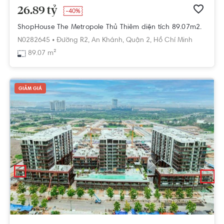
26.89 tỷ
-40%
ShopHouse The Metropole Thủ Thiêm diện tích 89.07m2.
N0282645 •
Đường R2,
An Khánh,
Quận 2,
Hồ Chí Minh
89.07 m²
GIẢM GIÁ