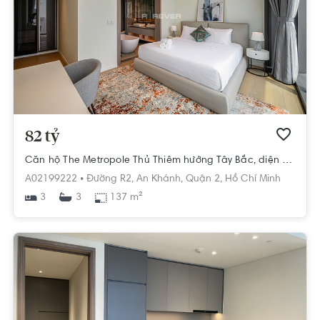
82 tỷ
Căn hộ The Metropole Thủ Thiêm hướng Tây Bắc, diện tích 137m²
A02199222 •
Đường R2,
An Khánh,
Quận 2,
Hồ Chí Minh
3
137 m²
3