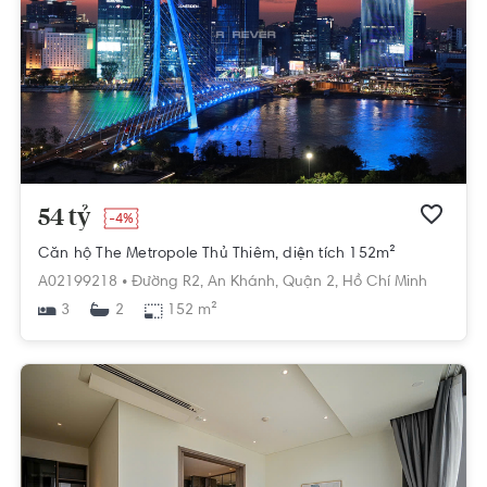
54 tỷ
-4%
Căn hộ The Metropole Thủ Thiêm, diện tích 152m²
A02199218 •
Đường R2,
An Khánh,
Quận 2,
Hồ Chí Minh
3
152 m²
2