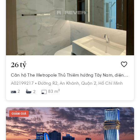
26 tỷ
Căn hộ The Metropole Thủ Thiêm hướng Tây Nam, diện tích 83m²
A02199217 •
Đường R2,
An Khánh,
Quận 2,
Hồ Chí Minh
2
83 m²
2
GIẢM GIÁ