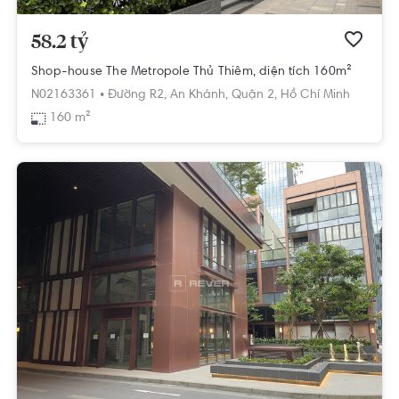
58.2 tỷ
Shop-house The Metropole Thủ Thiêm, diện tích 160m²
N02163361 •
Đường R2,
An Khánh,
Quận 2,
Hồ Chí Minh
160 m²