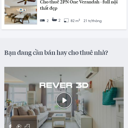
Cho thuê 2PN One Verandah - full nội
thất đẹp
2
2
82 m²
21 tr/tháng
Bạn đang cần bán hay cho thuê nhà?