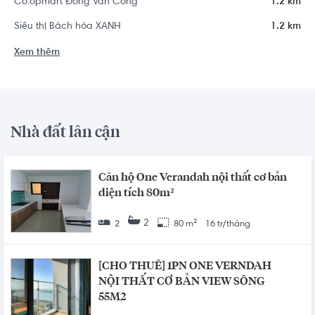
Co.opmart Đồng Văn Cống
1.2 km
Siêu thị Bách hóa XANH
1.2 km
Xem thêm
Nhà đất lân cận
Căn hộ One Verandah nội thất cơ bản
diện tích 80m²
2
2
80 m²
16 tr/tháng
[CHO THUÊ] 1PN ONE VERNDAH
NỘI THẤT CƠ BẢN VIEW SÔNG
55M2