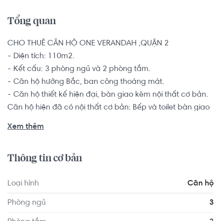
Tổng quan
CHO THUÊ CĂN HỘ ONE VERANDAH ,QUẬN 2

- Diện tích: 110m2.

- Kết cấu: 3 phòng ngủ và 2 phòng tắm. 

- Căn hộ hướng Bắc, ban công thoáng mát.

- Căn hộ thiết kế hiện đại, bàn giao kèm nội thất cơ bản.

Căn hộ hiện đã có nội thất cơ bản: Bếp và toilet bàn giao 
đầy đủ, máy lạnh, bình nóng lạnh, khóa điện tử, sàn gỗ 
Xem thêm
phòng ngủ, tủ quần áo,... Phù hợp cho các gia đình trẻ 
hoặc các bạn trẻ độc thân đang có nhu cầu tìm nơi an cư 
Thông tin cơ bản
tại khu vực quận 2.

Loại hình
Căn hộ
Chủ đầu tư dành hẳn 8,000m2 cho hệ sinh thái 70 tiện ích 
bao gồm các khu như hồ bơi, phòng tập gym, nhà hàng, 
Phòng ngủ
3
khu phố đi bộ, siêu thị và cửa hàng tiện ích 24/24, khu vui 