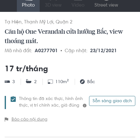
Photo
3D view
Video
Street view
Tạ Hiện
Thạnh Mỹ Lợi
Quận 2
Căn hộ One Verandah cửa hướng Bắc, view
thoáng mát.
Mã nhà đất:
A0277701
Cập nhật:
23/12/2021
17 tr/tháng
3
2
110m²
Bắc
Thông tin đã xác thực, hình ảnh
Sẵn sàng giao dịch
thực, vị trí chính xác, giá đúng
Báo cáo nội dung