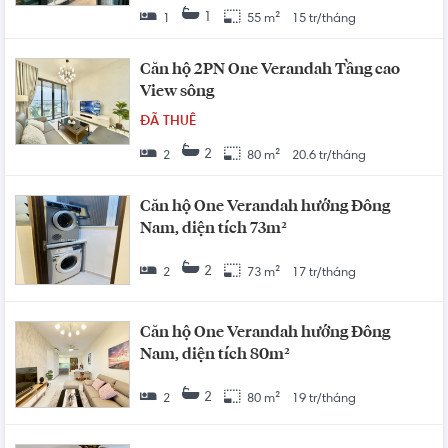
1
1
55 m²
15 tr/tháng
Căn hộ 2PN One Verandah Tầng cao
View sông
ĐÃ THUÊ
2
2
80 m²
20.6 tr/tháng
Căn hộ One Verandah hướng Đông
Nam, diện tích 73m²
2
2
73 m²
17 tr/tháng
Căn hộ One Verandah hướng Đông
Nam, diện tích 80m²
2
2
80 m²
19 tr/tháng