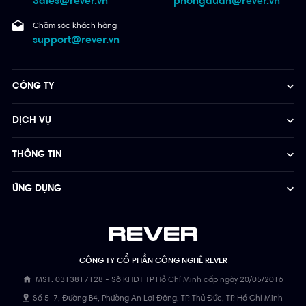
Sales@rever.vn
phongduan@rever.vn
Chăm sóc khách hàng
support@rever.vn
CÔNG TY
DỊCH VỤ
THÔNG TIN
ỨNG DỤNG
CÔNG TY CỔ PHẦN CÔNG NGHỆ REVER
MST: 0313817128 - Sở KHĐT TP Hồ Chí Minh cấp ngày 20/05/2016
Số 5-7, Đường B4, Phường An Lợi Đông, TP. Thủ Đức, TP. Hồ Chí Minh