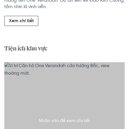
mang tên One Verandah. Dự án liền kề Đảo Kim Cương, 
tầm nhìn là vĩnh viễn.
Xem chi tiết
Tiện ích khu vực
Nhấn vào để xem chi tiết