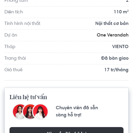
Phòng tắm
2
chơi trẻ em, khu BBQ ngoài trời, câu lạc bộ dưỡng sinh,... 
Chỉ cần bước vài bước chân, mọi thành viên trong gia 
Diện tích
110 m²
đình đều có thể tìm thấy những hoạt động, dịch vụ phù 
Tình hình nội thất
Nội thất cơ bản
hợp để vui chơi, thư giãn, tận hưởng cuộc sống.
Dự án
One Verandah
Tháp
VIENTO
Trạng thái
Đã bàn giao
Giá thuê
17 tr/tháng
Liên hệ tư vấn
Chuyên viên đã sẵn
sàng hỗ trợ!