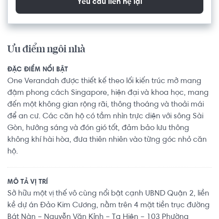
Yêu cầu liên hệ lại
Ưu điểm ngôi nhà
ĐẶC ĐIỂM NỔI BẬT
One Verandah được thiết kế theo lối kiến trúc mở mang
đậm phong cách Singapore, hiện đại và khoa học, mang
đến một không gian rộng rãi, thông thoáng và thoải mái
để an cư. Các căn hộ có tầm nhìn trực diện với sông Sài
Gòn, hướng sáng và đón gió tốt, đảm bảo lưu thông
không khí hài hòa, đưa thiên nhiên vào từng góc nhỏ căn
hộ.
MÔ TẢ VỊ TRÍ
Sở hữu một vị thế vô cùng nổi bật cạnh UBND Quận 2, liền
kề dự án Đảo Kim Cương, nằm trên 4 mặt tiền trục đường
Bát Nàn – Nguyễn Văn Kỉnh – Tạ Hiện – 103 Phường