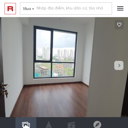
Mua •