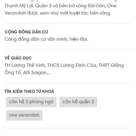
Thạnh Mỹ Lợi, Quận 2 và bên bờ sông Sài Gòn, One
Verandah được xem như một tuyệt tác bên sông.
CỘNG ĐỒNG DÂN CƯ
Cộng đồng dân cư văn minh, hiện đại.
VỀ GIÁO DỤC
TH Lương Thế Vinh, THCS Lương Định Của, THPT Giồng
Ông Tố, AIS Saigon,...
TÌM KIẾM THEO TỪ KHOÁ
căn hộ 3 phòng ngủ
căn hộ quận 2
one verandah