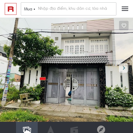
Mua •