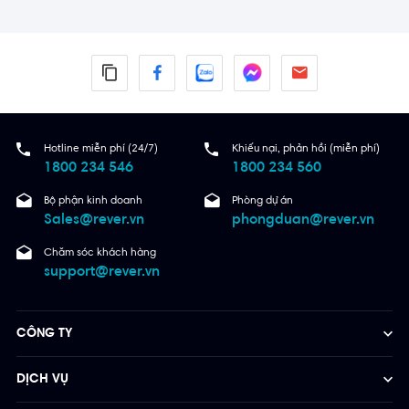
Hotline miễn phí (24/7)
Khiếu nại, phản hồi (miễn phí)
1800 234 546
1800 234 560
Bộ phận kinh doanh
Phòng dự án
Sales@rever.vn
phongduan@rever.vn
Chăm sóc khách hàng
support@rever.vn
CÔNG TY
DỊCH VỤ