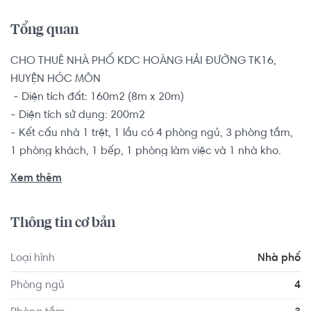
Tổng quan
CHO THUÊ NHÀ PHỐ KDC HOÀNG HẢI ĐƯỜNG TK16, 
HUYỆN HÓC MÔN

 - Diện tích đất: 160m2 (8m x 20m) 

- Diện tích sử dụng: 200m2 

- Kết cấu nhà 1 trệt, 1 lầu có 4 phòng ngủ, 3 phòng tắm, 
1 phòng khách, 1 bếp, 1 phòng làm việc và 1 nhà kho.

- Nhà phố hướng Đông Nam mát mẻ, đường rộng rãi xe 
Xem thêm
Container ra vô thoải mái.

Hợp đồng lâu dài, thích hợp đại gia đình hoặc công ty.

Thông tin cơ bản
Vị trí nhà phố toạ lạc tại đường TK16, liên kết các trục 
Loại hình
Nhà phố
đường huyết mạch như quốc lộ 1A (700m) quốc lộ 22 
(đường Xuyên Á) 1.5km. Gồm 100ha đất được quy hoạch 
Phòng ngủ
4
cơ sở hạ tầng tiêu chuẩn đô thị mới. Gồm các dịch vụ tiện 