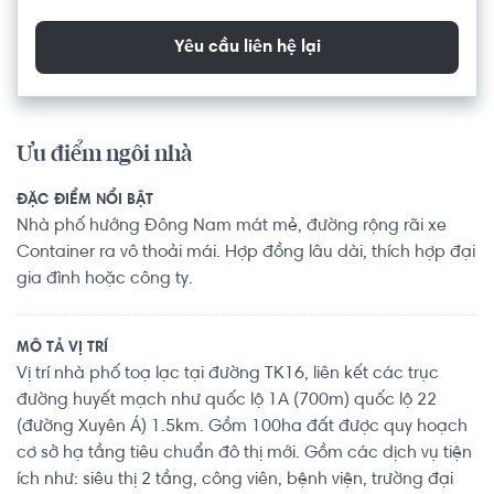
Yêu cầu liên hệ lại
Ưu điểm ngôi nhà
ĐẶC ĐIỂM NỔI BẬT
Nhà phố hướng Đông Nam mát mẻ, đường rộng rãi xe
Container ra vô thoải mái. Hợp đồng lâu dài, thích hợp đại
gia đình hoặc công ty.
MÔ TẢ VỊ TRÍ
Vị trí nhà phố toạ lạc tại đường TK16, liên kết các trục
đường huyết mạch như quốc lộ 1A (700m) quốc lộ 22
(đường Xuyên Á) 1.5km. Gồm 100ha đất được quy hoạch
cơ sở hạ tầng tiêu chuẩn đô thị mới. Gồm các dịch vụ tiện
ích như: siêu thị 2 tầng, công viên, bệnh viện, trường đại