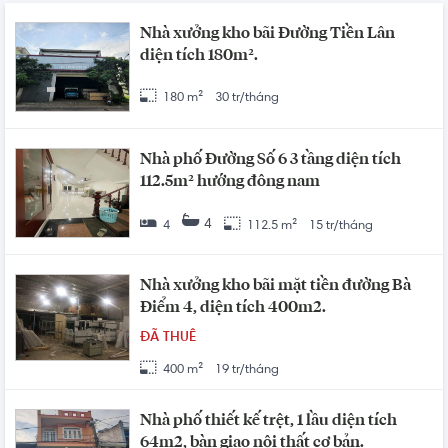
Nhà xưởng kho bãi Đường Tiền Lân
diện tích 180m².
180 m²
30 tr/tháng
Nhà phố Đường Số 6 3 tầng diện tích
112.5m² hướng đông nam
4
4
112.5 m²
15 tr/tháng
Nhà xưởng kho bãi mặt tiền đường Bà
Điểm 4, diện tích 400m2.
ĐÃ THUÊ
400 m²
19 tr/tháng
Nhà phố thiết kế trệt, 1 lầu diện tích
64m2, bàn giao nội thất cơ bản.