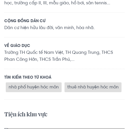
học, trường cấp II, III, mẫu giáo, hồ bơi, sân tennis...
CỘNG ĐỒNG DÂN CƯ
Dân cư hiện hữu lâu đời, văn minh, hòa nhã.
VỀ GIÁO DỤC
Trường TH Quốc tế Nam Việt, TH Quang Trung, THCS
Phan Công Hớn, THCS Trần Phú,...
TÌM KIẾM THEO TỪ KHOÁ
nhà phố huyện hóc môn
thuê nhà huyện hóc môn
Tiện ích khu vực