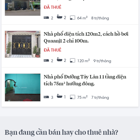
ĐÃ THUÊ
2
2
64 m²
8 tr/tháng
Nhà phố diện tích 120m2, cách hồ bơi
Quaanj1 2 chỉ 100m.
ĐÃ THUÊ
2
2
120 m²
9 tr/tháng
Nhà phố Đường Tây Lân 1 1 tầng diện
tích 75m² hướng đông.
1
3
75 m²
7 tr/tháng
Bạn đang cần bán hay cho thuê nhà?