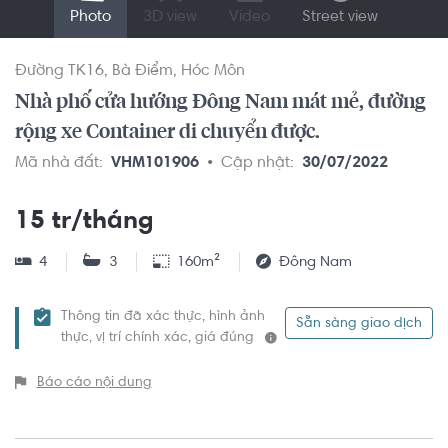
Photo
3D view
Video
Street view
Đường TK16
Bà Điểm
Hóc Môn
Nhà phố cửa hướng Đông Nam mát mẻ, đường
rộng xe Container di chuyển được.
Mã nhà đất:
VHM101906
Cập nhật:
30/07/2022
15 tr/tháng
4
3
160m²
Đông Nam
Thông tin đã xác thực, hình ảnh
Sẵn sàng giao dịch
thực, vị trí chính xác, giá đúng
Báo cáo nội dung