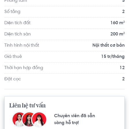
Phòng tắm
3
ích như: siêu thị 2 tầng, công viên, bệnh viện, trường đại 
học, trường cấp II, III, mẫu giáo, hồ bơi, sân tennis...
Số tầng
2
Diện tích đất
160 m²
Diện tích sàn
200 m²
Tình hình nội thất
Nội thất cơ bản
Giá thuê
15 tr/tháng
Thời hạn hợp đồng
12
Đặt cọc
2
Liên hệ tư vấn
Chuyên viên đã sẵn
sàng hỗ trợ!