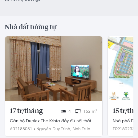
Nhà đất tương tự
17 tr/tháng
15 tr/th
4
152 m²
Căn hộ Duplex The Krista đầy đủ nội thất
Nhà phố Đườ
diện tích 152m²
diện tích 1
A02188081
•
Nguyễn Duy Trinh,
Bình Trưng
T09160233
Đông,
Quận 2
hợp đồng m
Quận 9