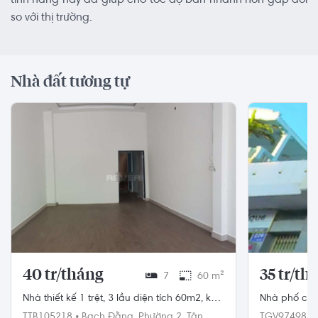
tính năng này đã giúp cho tốc độ bán nhanh hơn gấp đôi
so với thị trường.
Nhà đất tương tự
40 tr/tháng
35 tr/th
7
60 m²
Nhà thiết kế 1 trệt, 3 lầu diện tích 60m2, khu
Nhà phố có 
vực dân cư hiện hữu.
nhà 60m2.
TTB105218
•
Bạch Đằng,
Phường 2,
Tân
TGV97498
•