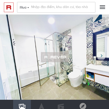
Mua •