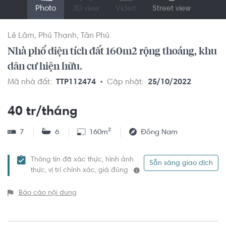
Photo
3D view
Video
Street view
Lê Lâm
Phú Thạnh
Tân Phú
Nhà phố diện tích đất 160m2 rộng thoáng, khu
dân cư hiện hữu.
Mã nhà đất:
TTP112474
Cập nhật:
25/10/2022
40 tr/tháng
7
6
160m²
Đông Nam
Thông tin đã xác thực, hình ảnh
Sẵn sàng giao dịch
thực, vị trí chính xác, giá đúng
Báo cáo nội dung