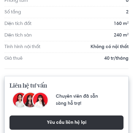
Phòng tắm
6
150m, Ra chợ, siêu thị Big C chỉ 1-2 phút, và gần bệnh 
viện Tân Phú, đi bộ ra công viên quận chưa tới 50m,... 
Số tầng
2
Xung quanh nhà có nhiều tiện ích khác phục vụ nhu cầu 
Diện tích đất
160 m²
cho gia đình.
Diện tích sàn
240 m²
Tình hình nội thất
Không có nội thất
Giá thuê
40 tr/tháng
Liên hệ tư vấn
Chuyên viên đã sẵn
sàng hỗ trợ!
Yêu cầu liên hệ lại