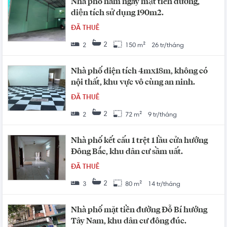
Nhà phố nằm ngay mặt tiền đường,
diện tích sử dụng 190m2.
ĐÃ THUÊ
2
2
150 m²
26 tr/tháng
Nhà phố diện tích 4mx18m, không có
nội thất, khu vực vô cùng an ninh.
ĐÃ THUÊ
2
2
72 m²
9 tr/tháng
Nhà phố kết cấu 1 trệt 1 lầu cửa hướng
Đông Bắc, khu dân cư sầm uất.
ĐÃ THUÊ
2
3
80 m²
14 tr/tháng
Nhà phố mặt tiền đường Đỗ Bí hướng
Tây Nam, khu dân cư đông đúc.