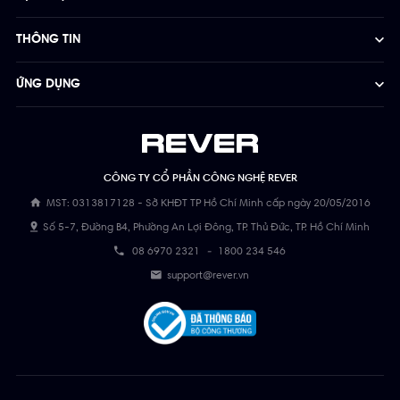
THÔNG TIN
ỨNG DỤNG
CÔNG TY CỔ PHẦN CÔNG NGHỆ REVER
MST: 0313817128 - Sở KHĐT TP Hồ Chí Minh cấp ngày 20/05/2016
Số 5-7, Đường B4, Phường An Lợi Đông, TP. Thủ Đức, TP. Hồ Chí Minh
08 6970 2321
-
1800 234 546
support@rever.vn