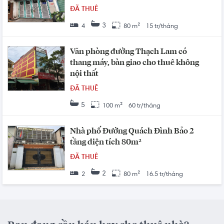
ĐÃ THUÊ
3
4
80 m²
15 tr/tháng
Văn phòng đường Thạch Lam có
thang máy, bàn giao cho thuê không
nội thất
ĐÃ THUÊ
5
100 m²
60 tr/tháng
Nhà phố Đường Quách Đình Bảo 2
tầng diện tích 80m²
ĐÃ THUÊ
2
2
80 m²
16.5 tr/tháng