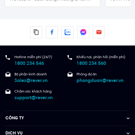
Bình
Vấp
Hotline miễn phí (24/7)
Khiếu nại, phản hồi (miễn phí)
1800 234 546
1800 234 560
Bộ phận kinh doanh
Phòng dự án
Sales@rever.vn
phongduan@rever.vn
Chăm sóc khách hàng
support@rever.vn
CÔNG TY
DỊCH VỤ