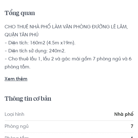
Tổng quan
CHO THUÊ NHÀ PHỐ LÀM VĂN PHÒNG ĐƯỜNG LÊ LÂM, 
QUẬN TÂN PHÚ

- Diện tích: 160m2 (4.5m x19m).

- Diện tích sử dụng: 240m2.

- Cho thuê lầu 1, lầu 2 và gác mái gồm 7 phòng ngủ và 6 
phòng tắm.

- Nhà có cửa chính hướng Đông Nam, đường rộng và 
Xem thêm
thông thoáng.

Khu dân cư đông đúc và sầm uất, đầy đủ các tiện ích 
Thông tin cơ bản
phục vụ cho gia đình.

Loại hình
Nhà phố
Tiện ích trong vòng bán kính 1km có: nhiều trường học, 
chợ, siêu thị bách hoá, cách UBND phường Hòa Thạnh và 
Phòng ngủ
7
UBND quận Tân Phú 200m, cách chung cư Vườn Lài 