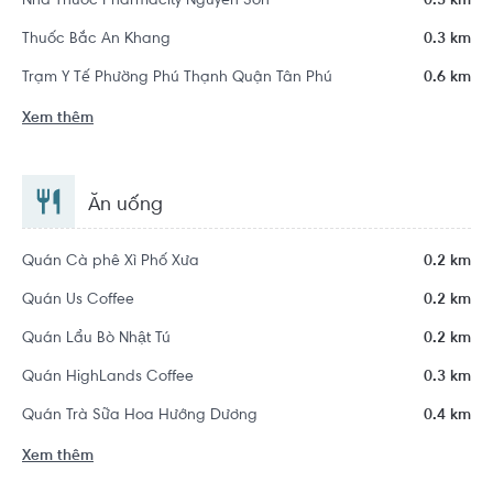
Nhà Thuốc Pharmacity Nguyễn Sơn
0.3 km
Thuốc Bắc An Khang
0.3 km
Trạm Y Tế Phường Phú Thạnh Quận Tân Phú
0.6 km
Xem thêm
Ăn uống
Quán Cà phê Xì Phố Xưa
0.2 km
Quán Us Coffee
0.2 km
Quán Lẩu Bò Nhật Tú
0.2 km
Quán HighLands Coffee
0.3 km
Quán Trà Sữa Hoa Hướng Dương
0.4 km
Xem thêm