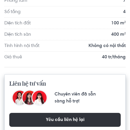
Phòng tắm
7
phố mất 10 phút. Khu vực xung quanh có nhiều tiện ích 
như: chợ Phú Nhuận, bệnh viện, bưu điện, cây xăng, 
Số tầng
4
phòng gym, các hàng quán lớn nhỏ,...mang lại cuộc sống 
Diện tích đất
100 m²
tiện nghi cho cá nhân và cả gia đình.
Diện tích sàn
400 m²
Tình hình nội thất
Không có nội thất
Giá thuê
40 tr/tháng
Liên hệ tư vấn
Chuyên viên đã sẵn
sàng hỗ trợ!
Yêu cầu liên hệ lại