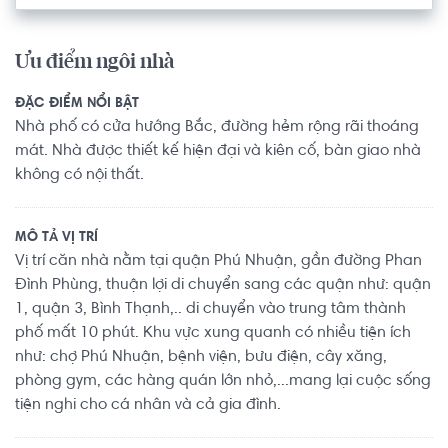
Ưu điểm ngôi nhà
ĐẶC ĐIỂM NỔI BẬT
Nhà phố có cửa hướng Bắc, đường hẻm rộng rãi thoáng
mát. Nhà được thiết kế hiện đại và kiên cố, bàn giao nhà
không có nội thất.
MÔ TẢ VỊ TRÍ
Vị trí căn nhà nằm tại quận Phú Nhuận, gần đường Phan
Đình Phùng, thuận lợi di chuyển sang các quận như: quận
1, quận 3, Bình Thạnh,.. di chuyển vào trung tâm thành
phố mất 10 phút. Khu vực xung quanh có nhiều tiện ích
như: chợ Phú Nhuận, bệnh viện, bưu điện, cây xăng,
phòng gym, các hàng quán lớn nhỏ,...mang lại cuộc sống
tiện nghi cho cá nhân và cả gia đình.