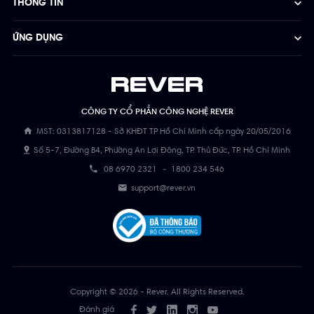
THÔNG TIN
ỨNG DỤNG
CÔNG TY CỔ PHẦN CÔNG NGHỆ REVER
MST: 0313817128 - Sở KHĐT TP Hồ Chí Minh cấp ngày 20/05/2016
Số 5-7, Đường B4, Phường An Lợi Đông, TP. Thủ Đức, TP. Hồ Chí Minh
08 6970 2321
-
1800 234 546
support@rever.vn
Copyright © 2026 - Rever. All Rights Reserved.
Đánh giá