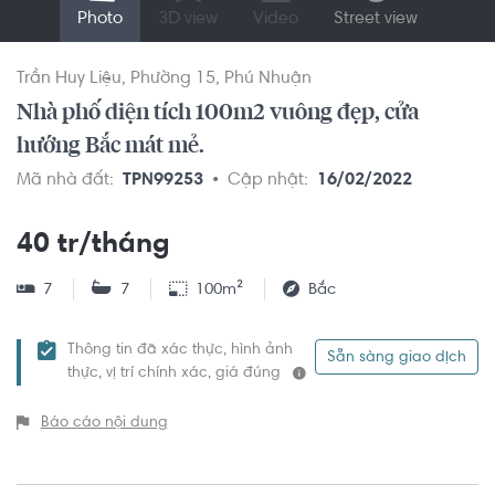
Photo
3D view
Video
Street view
Trần Huy Liệu
Phường 15
Phú Nhuận
Nhà phố diện tích 100m2 vuông đẹp, cửa
hướng Bắc mát mẻ.
Mã nhà đất:
TPN99253
Cập nhật:
16/02/2022
40 tr/tháng
7
7
100m²
Bắc
Thông tin đã xác thực, hình ảnh
Sẵn sàng giao dịch
thực, vị trí chính xác, giá đúng
Báo cáo nội dung