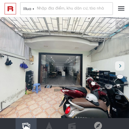
Mua •