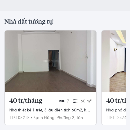
Nhà đất tương tự
40 tr/tháng
40 tr/t
7
60 m²
Nhà thiết kế 1 trệt, 3 lầu diện tích 60m2, khu
Nhà phố diệ
vực dân cư hiện hữu.
khu dân cư h
TTB105218
•
Bạch Đằng,
Phường 2,
Tân
TTP112474
Bình