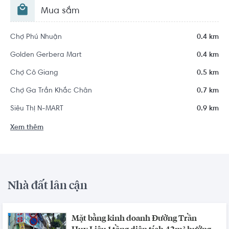
Mua sắm
Chợ Phú Nhuận
0.4 km
Golden Gerbera Mart
0.4 km
Chợ Cô Giang
0.5 km
Chợ Ga Trần Khắc Chân
0.7 km
Siêu Thị N-MART
0.9 km
Xem thêm
Nhà đất lân cận
Mặt bằng kinh doanh Đường Trần