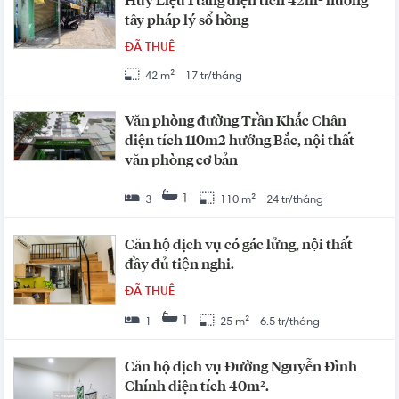
Huy Liệu 1 tầng diện tích 42m² hướng
tây pháp lý sổ hồng
ĐÃ THUÊ
42 m²
17 tr/tháng
Văn phòng đường Trần Khắc Chân
diện tích 110m2 hướng Bắc, nội thất
văn phòng cơ bản
1
3
110 m²
24 tr/tháng
Căn hộ dịch vụ có gác lửng, nội thất
đầy đủ tiện nghi.
ĐÃ THUÊ
1
1
25 m²
6.5 tr/tháng
Căn hộ dịch vụ Đường Nguyễn Đình
Chính diện tích 40m².