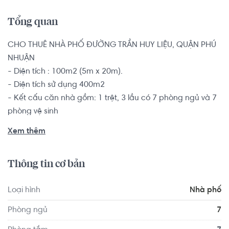
Tổng quan
CHO THUÊ NHÀ PHỐ ĐƯỜNG TRẦN HUY LIỆU, QUẬN PHÚ 
NHUẬN

- Diện tích : 100m2 (5m x 20m).

- Diện tích sử dụng 400m2

- Kết cấu căn nhà gồm: 1 trệt, 3 lầu có 7 phòng ngủ và 7 
phòng vệ sinh

- Nhà phố có cửa hướng Bắc, đường hẻm rộng rãi thoáng 
Xem thêm
mát.

Nhà được thiết kế hiện đại và kiên cố, bàn giao nhà không 
Thông tin cơ bản
có nội thất.

Loại hình
Nhà phố
Vị trí căn nhà nằm tại quận Phú Nhuận, gần đường Phan 
Đình Phùng, thuận lợi di chuyển sang các quận như: quận 
Phòng ngủ
7
1, quận 3, Bình Thạnh,.. di chuyển vào trung tâm thành 