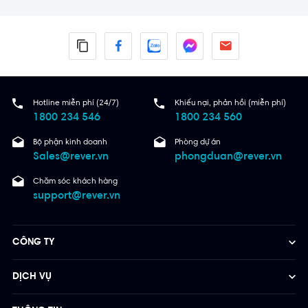
Hotline miễn phí (24/7)
Khiếu nại, phản hồi (miễn phí)
1800 234 546
1800 234 560
Bộ phận kinh doanh
Phòng dự án
Sales@rever.vn
phongduan@rever.vn
Chăm sóc khách hàng
support@rever.vn
CÔNG TY
DỊCH VỤ