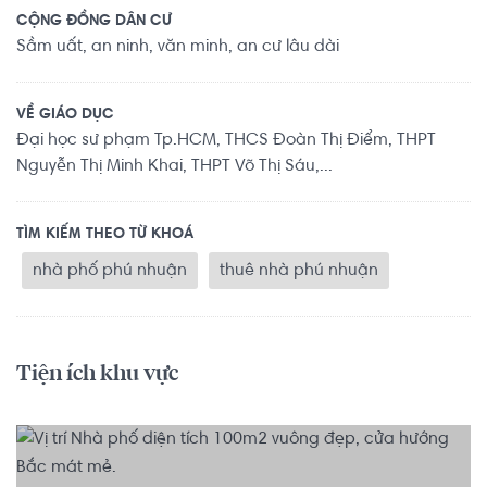
CỘNG ĐỒNG DÂN CƯ
Sầm uất, an ninh, văn minh, an cư lâu dài
VỀ GIÁO DỤC
Đại học sư phạm Tp.HCM, THCS Đoàn Thị Điểm, THPT
Nguyễn Thị Minh Khai, THPT Võ Thị Sáu,...
TÌM KIẾM THEO TỪ KHOÁ
nhà phố phú nhuận
thuê nhà phú nhuận
Tiện ích khu vực