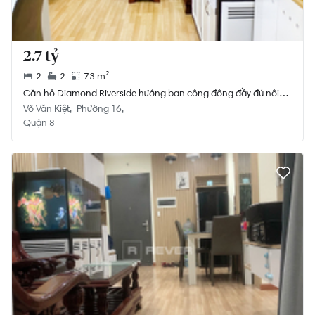
2.7 tỷ
2
2
73 m²
Căn hộ Diamond Riverside hướng ban công đông đầy đủ nội
thất diện tích 73m².
Võ Văn Kiệt
Phường 16
Quận 8