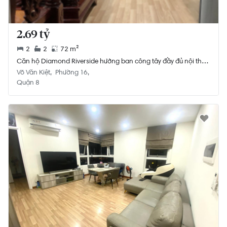
2.69 tỷ
2
2
72 m²
Căn hộ Diamond Riverside hướng ban công tây đầy đủ nội thất
diện tích 72m².
Võ Văn Kiệt
Phường 16
Quận 8