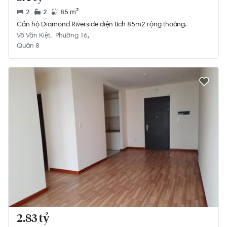
2
2
85 m²
Căn hộ Diamond Riverside diện tích 85m2 rộng thoáng.
Võ Văn Kiệt
Phường 16
Quận 8
2.83 tỷ