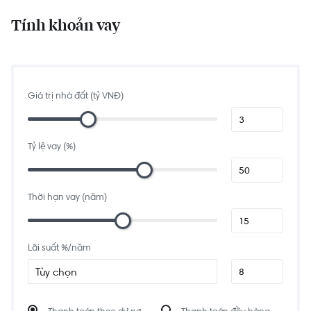
0.7 km
Chợ Kiến Đức 2
PJH9+GX9, An Lạc, Bình Tân, Thành phố Hồ Chí Minh, Việt Nam
Tính khoản vay
1.9 km
Quán Nướng G5
G5, Đ. Số 6, An Lạc A, Bình Tân, Thành phố Hồ Chí Minh, Việt Nam
1.4 km
Bệnh Viện Triều An
Giá trị nhà đất (tỷ VNĐ)
425 Kinh Dương Vương, An Lạc, Bình Tân, Thành phố Hồ Chí Minh 71906, Việt
Nam
1.9 km
Chợ Hẻm Sinco
Tỷ lệ vay (%)
PJM5+7HF, An Lạc A, Bình Tân, Thành phố Hồ Chí Minh, Việt Nam
1.7 km
Karaoke Vân Anh
235 Chợ Lớn, Phường 11, Quận 6, Thành phố Hồ Chí Minh, Việt Nam
Thời hạn vay (năm)
0.7 km
Coffee Phương Vy
152 Vành Đai, Phường 10, Quận 6, Thành phố Hồ Chí Minh, Việt Nam
Lãi suất %/năm
Tùy chọn
Thanh toán theo dư nợ
Thanh toán đều hàng