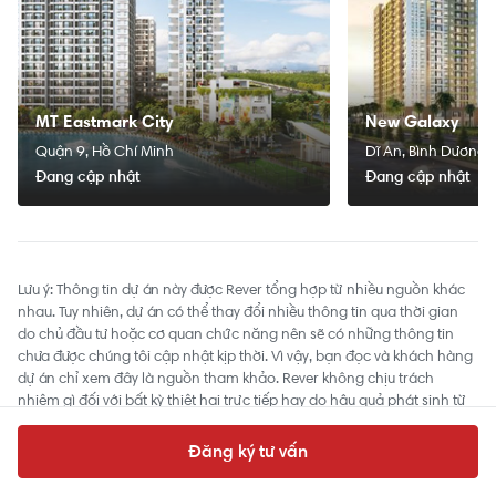
MT Eastmark City
New Galaxy
Quận 9, Hồ Chí Minh
Dĩ An, Bình Dương
Đang cập nhật
Đang cập nhật
Lưu ý: Thông tin dự án này được Rever tổng hợp từ nhiều nguồn khác
nhau. Tuy nhiên, dự án có thể thay đổi nhiều thông tin qua thời gian
do chủ đầu tư hoặc cơ quan chức năng nên sẽ có những thông tin
chưa được chúng tôi cập nhật kịp thời. Vì vậy, bạn đọc và khách hàng
dự án chỉ xem đây là nguồn tham khảo. Rever không chịu trách
nhiệm gì đối với bất kỳ thiệt hại trực tiếp hay do hậu quả phát sinh từ
việc sử dụng thông tin này.
Đăng ký tư vấn