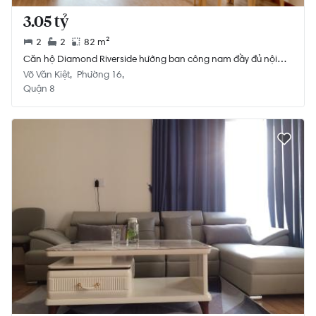
3.05 tỷ
2
2
82 m²
Căn hộ Diamond Riverside hướng ban công nam đầy đủ nội
thất diện tích 82m²
Võ Văn Kiệt
Phường 16
Quận 8