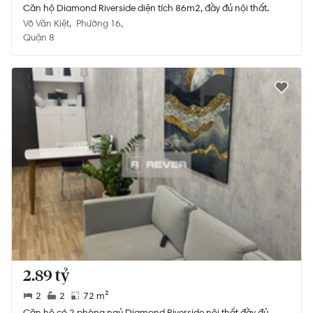
Căn hộ Diamond Riverside diện tích 86m2, đầy đủ nội thất.
Võ Văn Kiệt
Phường 16
Quận 8
2.89 tỷ
2
2
72 m²
Căn hộ có 2 phòng ngủ Diamond Riverside nội thất đầy đủ.