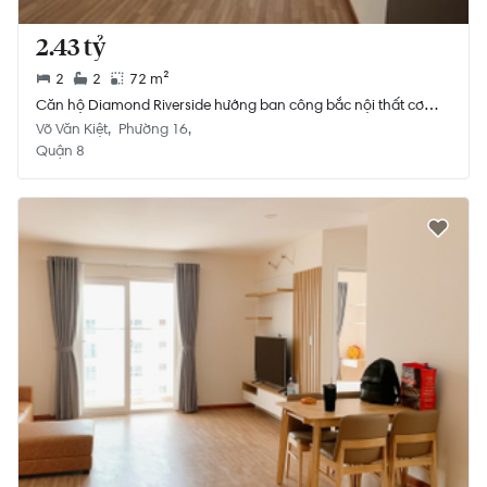
2.43 tỷ
2
2
72 m²
Căn hộ Diamond Riverside hướng ban công bắc nội thất cơ
bản diện tích 72m²
Võ Văn Kiệt
Phường 16
Quận 8