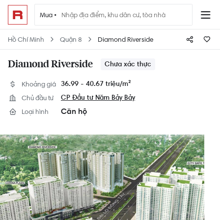
Mua •
Hồ Chí Minh
Quận 8
Diamond Riverside
Diamond Riverside
Chưa xác thực
Khoảng giá
36.99 - 40.67 triệu/
m²
Chủ đầu tư
CP Đầu tư Năm Bảy Bảy
Căn hộ
Loại hình