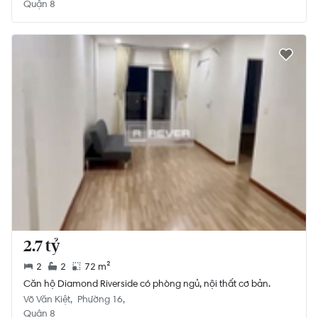
Quận 8
2.7 tỷ
2
2
72 m²
Căn hộ Diamond Riverside có phòng ngủ, nội thất cơ bản.
Võ Văn Kiệt
Phường 16
Quận 8