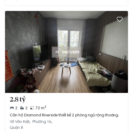
2.8 tỷ
2
2
72 m²
Căn hộ Diamond Riverside thiết kế 2 phòng ngủ rộng thoáng.
Võ Văn Kiệt
Phường 16
Quận 8