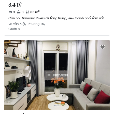
3.4 tỷ
3
3
83 m²
Căn hộ Diamond Riverside tầng trung, view thành phố sầm uất.
Võ Văn Kiệt
Phường 16
Quận 8