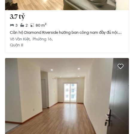
3.7 tỷ
3
2
80 m²
Căn hộ Diamond Riverside hướng ban công nam đầy đủ nội
thất diện tích 80m²
Võ Văn Kiệt
Phường 16
Quận 8