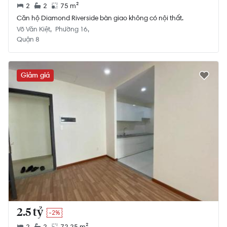
2
2
75 m²
Căn hộ Diamond Riverside bàn giao không có nội thất.
Võ Văn Kiệt
Phường 16
Quận 8
Giảm giá
2.5 tỷ
-2%
2
2
72.25 m²