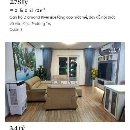
2.78 tỷ
2
2
72 m²
Căn hộ Diamond Riverside tầng cao mát mẻ, đầy đủ nội thất.
Võ Văn Kiệt
Phường 16
Quận 8
3.4 tỷ