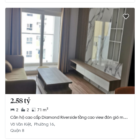
2.58 tỷ
2
2
71 m²
Căn hộ cao cấp Diamond Riverside tầng cao view đón gió mát
mẻ.
Võ Văn Kiệt
Phường 16
Quận 8