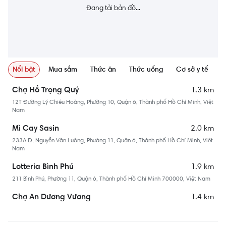
Đang tải bản đồ...
Nổi bật
Mua sắm
Thức ăn
Thức uống
Cơ sở y tế
N
1.3 km
Chợ Hồ Trọng Quý
12T Đường Lý Chiêu Hoàng, Phường 10, Quận 6, Thành phố Hồ Chí Minh, Việt
Nam
2.0 km
Mì Cay Sasin
233A Đ, Nguyễn Văn Luông, Phường 11, Quận 6, Thành phố Hồ Chí Minh, Việt
Nam
1.9 km
Lotteria Bình Phú
211 Bình Phú, Phường 11, Quận 6, Thành phố Hồ Chí Minh 700000, Việt Nam
1.4 km
Chợ An Dương Vương
Phường 10, Quận 6, Thành phố Hồ Chí Minh, Việt Nam