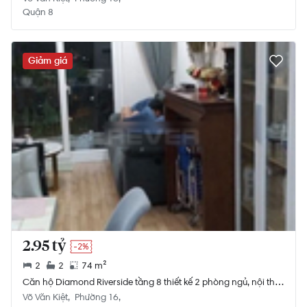
Quận 8
Giảm giá
2.95 tỷ
-2%
2
2
74 m²
Căn hộ Diamond Riverside tầng 8 thiết kế 2 phòng ngủ, nội thất
cơ bản.
Võ Văn Kiệt
Phường 16