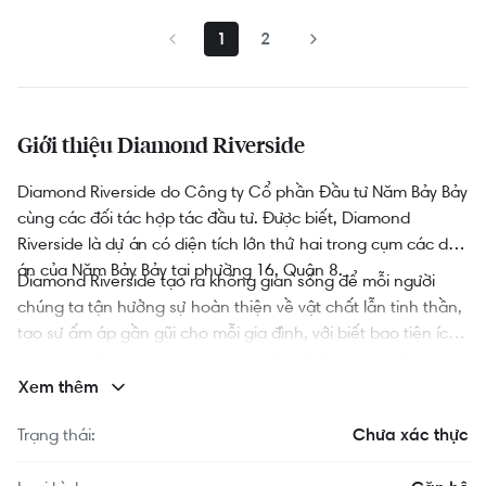
1
2
Giới thiệu Diamond Riverside
Diamond Riverside do Công ty Cổ phần Đầu tư Năm Bảy Bảy
cùng các đối tác hợp tác đầu tư. Được biết, Diamond
Riverside là dự án có diện tích lớn thứ hai trong cụm các dự
án của Năm Bảy Bảy tại phường 16, Quận 8.
Diamond Riverside tạo ra không gian sống để mỗi người
chúng ta tận hưởng sự hoàn thiện về vật chất lẫn tinh thần,
tạo sự ấm áp gần gũi cho mỗi gia đình, với biết bao tiện ích
mà dự án diamond riverside mang lại, thật sự dự án hoà
nhập vào nhịp đập con tim từng gia đình, từng con người,
Xem thêm
nơi bạn đặt điểm tựa để an cư lạc nghiệp tại dự án Diamond
Trạng thái:
Chưa xác thực
Riverside.