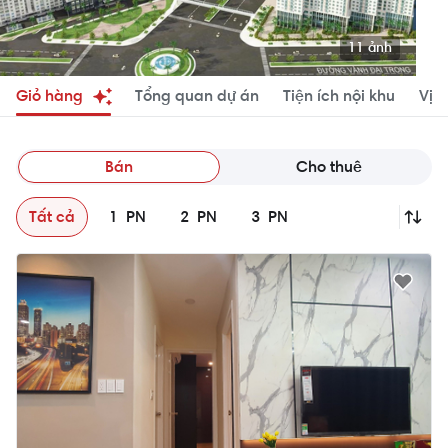
11 ảnh
Giỏ hàng
Tổng quan dự án
Tiện ích nội khu
Vị tr
Bán
Cho thuê
Tất cả
1
PN
2
PN
3
PN