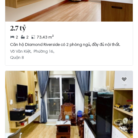
2.7 tỷ
2
2
73.43 m²
Căn hộ Diamond Riverside có 2 phòng ngủ, đầy đủ nội thất.
Võ Văn Kiệt
Phường 16
Quận 8