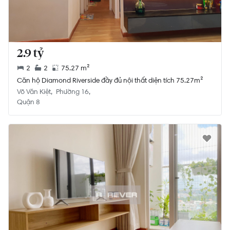
2.9 tỷ
2
2
75.27 m²
Căn hộ Diamond Riverside đầy đủ nội thất diện tích 75.27m²
Võ Văn Kiệt
Phường 16
Quận 8