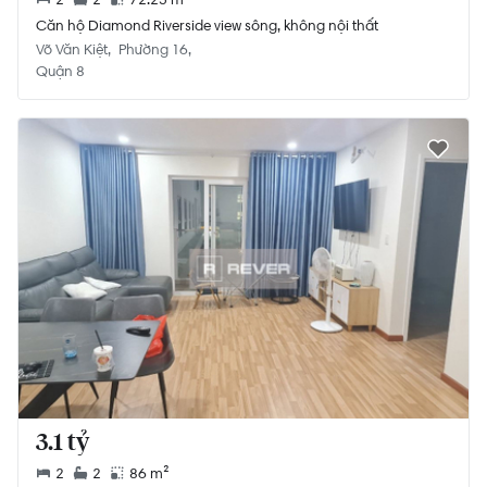
Căn hộ Diamond Riverside view sông, không nội thất
Võ Văn Kiệt
Phường 16
Quận 8
3.1 tỷ
2
2
86 m²