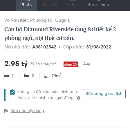
Photo
3D view
Video
Street view
Võ Văn Kiệt
Phường 16
Quận 8
Căn hộ Diamond Riverside tầng 8 thiết kế 2
phòng ngủ, nội thất cơ bản.
Mã nhà đất:
A08102542
Cập nhật:
31/08/2022
2.95 tỷ
39.86 triệu/m²
3 tỷ
giảm 2%
2
2
74m²
Thông tin đã xác thực, hình ảnh
Sẵn sàng giao dịch
thực, vị trí chính xác, giá đúng
Báo cáo nội dung