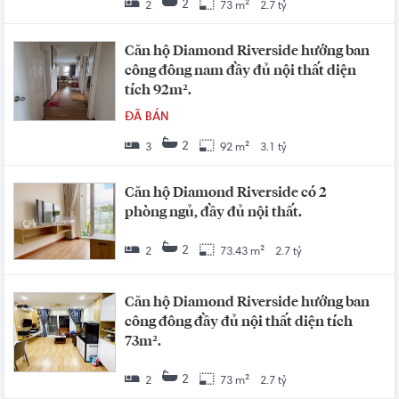
2
2
73 m²
2.7 tỷ
Căn hộ Diamond Riverside hướng ban
công đông nam đầy đủ nội thất diện
tích 92m².
ĐÃ BÁN
2
3
92 m²
3.1 tỷ
Căn hộ Diamond Riverside có 2
phòng ngủ, đầy đủ nội thất.
2
2
73.43 m²
2.7 tỷ
Căn hộ Diamond Riverside hướng ban
công đông đầy đủ nội thất diện tích
73m².
2
2
73 m²
2.7 tỷ