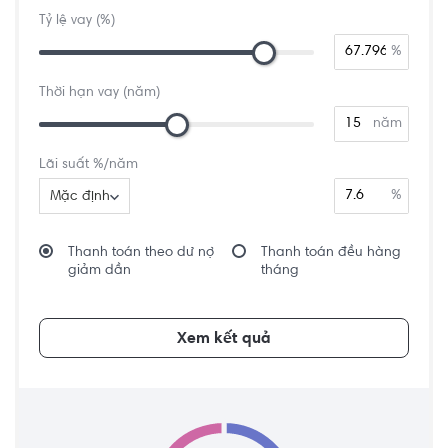
Tỷ lệ vay (%)
%
Thời hạn vay (năm)
năm
Lãi suất %/năm
%
Mặc định
Thanh toán theo dư nợ
Thanh toán đều hàng
giảm dần
tháng
Xem kết quả