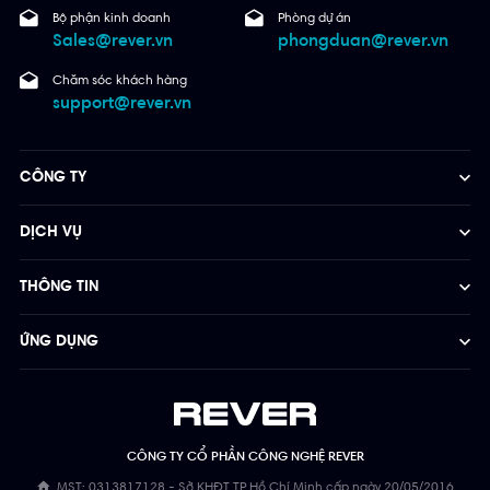
Bộ phận kinh doanh
Phòng dự án
Sales@rever.vn
phongduan@rever.vn
Chăm sóc khách hàng
support@rever.vn
CÔNG TY
DỊCH VỤ
THÔNG TIN
ỨNG DỤNG
CÔNG TY CỔ PHẦN CÔNG NGHỆ REVER
MST: 0313817128 - Sở KHĐT TP Hồ Chí Minh cấp ngày 20/05/2016