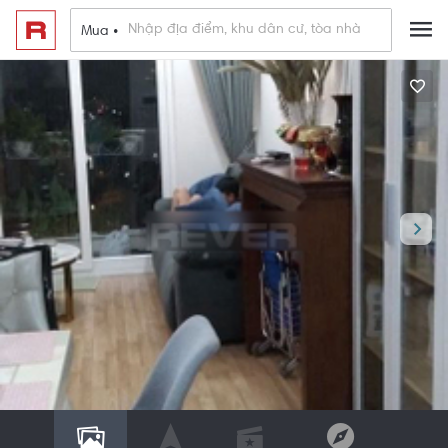
Mua •