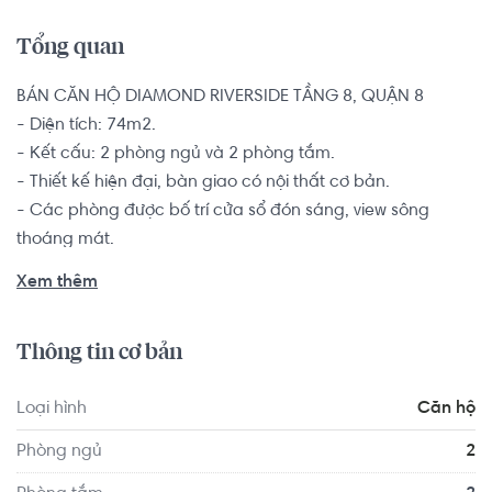
Tổng quan
BÁN CĂN HỘ DIAMOND RIVERSIDE TẦNG 8, QUẬN 8

- Diện tích: 74m2.

- Kết cấu: 2 phòng ngủ và 2 phòng tắm.

- Thiết kế hiện đại, bàn giao có nội thất cơ bản.

- Các phòng được bố trí cửa sổ đón sáng, view sông 
thoáng mát.

Căn hộ 2 phòng ngủ là sự lựa chọn hàng đầu dành cho 
Xem thêm
các đôi vợ chồng trẻ, hộ gia đình từ 2-4 thành viên muốn 
tìm kiếm một chốn an cư để yên tâm lập nghiệp nơi thành 
Thông tin cơ bản
phố đông đúc này.

Loại hình
Căn hộ
Diamond Riverside tạo ra không gian sống để mỗi người 
chúng ta tận hưởng sự hoàn thiện về vật chất lẫn tinh 
Phòng ngủ
2
thần, tạo sự ấm áp gần gũi cho mỗi gia đình, với biết bao 