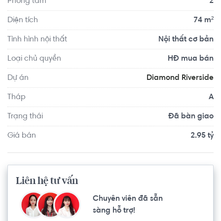
Phòng tắm
2
tiện ích mà dự án diamond riverside mang lại, thật sự dự 
án hoà nhập vào nhịp đập con tim từng gia đình, từng 
Diện tích
74 m²
con người, nơi bạn đặt điểm tựa để an cư lạc nghiệp tại 
Tình hình nội thất
Nội thất cơ bản
dự án Diamond Riverside.
Loại chủ quyền
HĐ mua bán
Dự án
Diamond Riverside
Tháp
A
Trạng thái
Đã bàn giao
Giá bán
2.95 tỷ
Liên hệ tư vấn
Chuyên viên đã sẵn
sàng hỗ trợ!