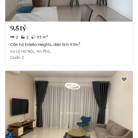
9.5 tỷ
2
2
93 m²
Căn hộ Estella Heights, diện tích 93m²
Xa Lộ Hà Nội
An Phú
Quận 2