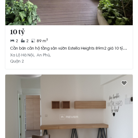
10 tỷ
2
2
89 m²
Cần bán căn hộ tầng sân vườn Estella Heights 89m2 giá 10 tỷ.
Call Ms Hằng 0768892255
Xa Lộ Hà Nội
An Phú
Quận 2