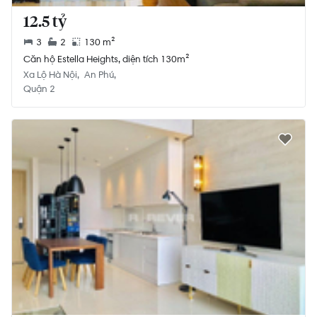
12.5 tỷ
3
2
130 m²
Căn hộ Estella Heights, diện tích 130m²
Xa Lộ Hà Nội
An Phú
Quận 2