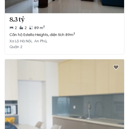
8.3 tỷ
2
2
89 m²
Căn hộ Estella Heights, diện tích 89m²
Xa Lộ Hà Nội
An Phú
Quận 2