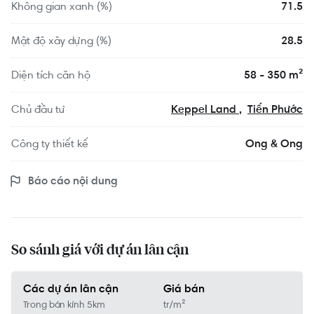
Không gian xanh (%)
71.5
Mật độ xây dựng (%)
28.5
Diện tích căn hộ
58 - 350 m²
Chủ đầu tư
Keppel Land
Tiến Phước
Công ty thiết kế
Ong & Ong
Báo cáo nội dung
So sánh giá với dự án lân cận
Các dự án lân cận
Giá bán
Trong bán kính 5km
tr/m²