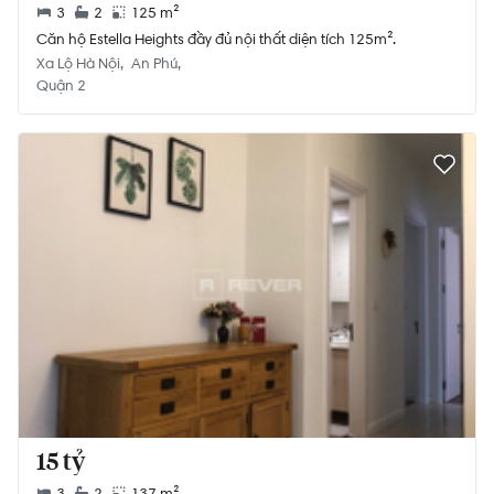
3
2
125 m²
Căn hộ Estella Heights đầy đủ nội thất diện tích 125m².
Xa Lộ Hà Nội
An Phú
Quận 2
15 tỷ
3
2
137 m²