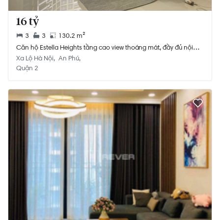
16 tỷ
3
3
130.2 m²
Căn hộ Estella Heights tầng cao view thoáng mát, đầy đủ nội
thất.
Xa Lộ Hà Nội
An Phú
Quận 2