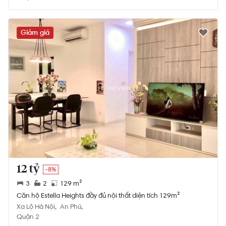
Giảm giá
12 tỷ
-8%
3
2
129 m²
Căn hộ Estella Heights đầy đủ nội thất diện tích 129m²
Xa Lộ Hà Nội
An Phú
Quận 2