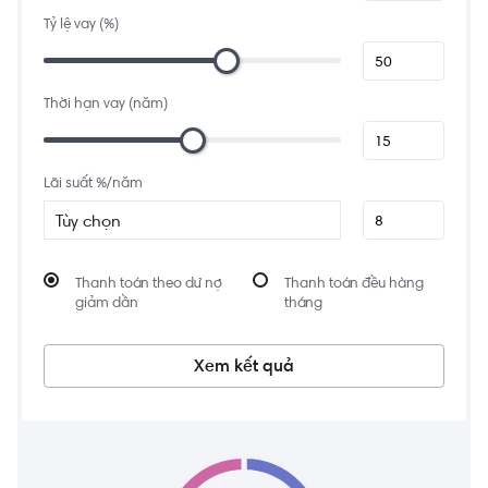
0.9 km
Cafe Ghế Đẩu
Tỷ lệ vay (%)
D. Văn An, Thảo Điền, Quận 2, Thành phố Hồ Chí Minh, Việt Nam
1.8 km
Bonjour cafe the art
Thời hạn vay (năm)
42 Đường Thảo Điền, Thảo Điền, Quận 2, Thành phố Hồ Chí Minh, Việt Nam
Lãi suất %/năm
Tùy chọn
Thanh toán theo dư nợ
Thanh toán đều hàng
giảm dần
tháng
Xem kết quả