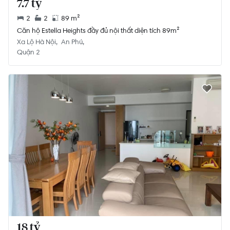
7.7 tỷ
2
2
89 m²
Căn hộ Estella Heights đầy đủ nội thất diện tích 89m²
Xa Lộ Hà Nội
An Phú
Quận 2
18 tỷ