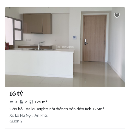
16 tỷ
3
2
125 m²
Căn hộ Estella Heights nội thất cơ bản diện tích 125m²
Xa Lộ Hà Nội
An Phú
Quận 2