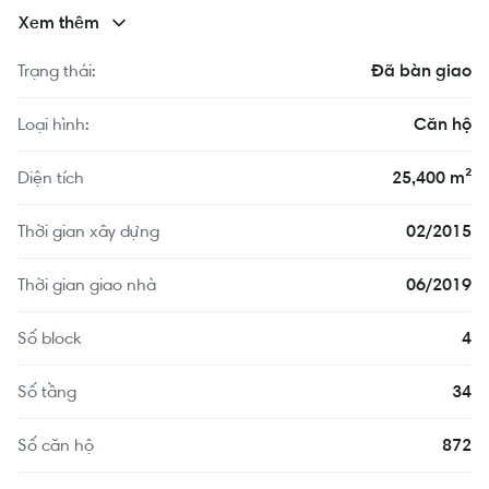
những thông tin chưa được chúng tôi cập nhật kịp thời. Vì
Xem thêm
vậy, bạn đọc và khách hàng chỉ xem đây là nguồn tham
khảo. Rever không chịu trách nhiệm gì đối với bất kỳ thiệt hại
Trạng thái:
Đã bàn giao
trực tiếp hay do hậu quả phát sinh từ việc sử dụng thông tin
này.
Loại hình:
Căn hộ
Diện tích
25,400 m²
Thời gian xây dựng
02/2015
Thời gian giao nhà
06/2019
Số block
4
Số tầng
34
Số căn hộ
872