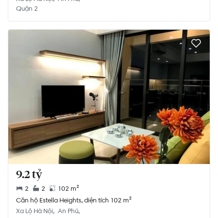
Quận 2
9.2 tỷ
2
2
102 m²
Căn hộ Estella Heights, diện tích 102 m²
Xa Lộ Hà Nội
An Phú