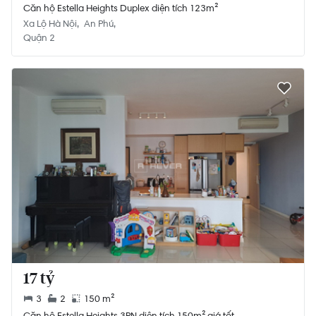
Căn hộ Estella Heights Duplex diện tích 123m²
Xa Lộ Hà Nội
An Phú
Quận 2
17 tỷ
3
2
150 m²
Căn hộ Estella Heights 3PN diện tích 150m² giá tốt