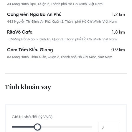
34 Song Hành, kp5, Quận 2, Thành phố Hồ Chí Minh, Việt Nam
1.2 km
Công viên Ngã Ba An Phú
443 Nguyễn Thị Định, An Phú, Quận 2, Thành phố Hồ Chí Minh, Việt Nam
1.8 km
RitaVõ Cafe
1 Đường Trần Não, P. Bình An, Quận 2, Thành phố Hồ Chí Minh, Việt Nam
0.9 km
Cơm Tấm Kiều Giang
63 Song Hành, Thảo Điền, Quận 2, Thành phố Hồ Chí Minh, Việt Nam
1.3 km
Siêu thị An Phú
36 Đường Thảo Điền, Thảo Điền, Quận 2, Thành phố Hồ Chí Minh, Việt Nam
2.0 km
Chợ Bình Khánh
Tính khoản vay
Đ. A, Phường Bình Khánh, Quận 2, Thành phố Hồ Chí Minh, Việt Nam
2.0 km
Lẩu Bò Hai Tín
60 Đường Trần Não, P. Bình An, Quận 2, Thành phố Hồ Chí Minh, Việt Nam
Giá trị nhà đất (tỷ VNĐ)
1.3 km
Quán Sông Hàn
38 Song Hành, Thảo Điền, Quận 2, Thành phố Hồ Chí Minh, Việt Nam