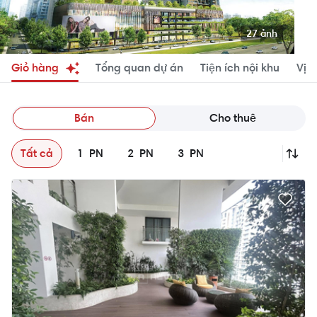
27 ảnh
Giỏ hàng
Tổng quan dự án
Tiện ích nội khu
Vị tr
Bán
Cho thuê
Tất cả
1
PN
2
PN
3
PN