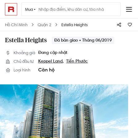
Mua •
Hồ Chí Minh
Quận 2
Estella Heights
Estella Heights
Đã bàn giao • Tháng 06/2019
Khoảng giá
Đang cập nhật
Chủ đầu tư
Keppel Land
Tiến Phước
Căn hộ
Loại hình