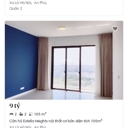
Xa Lộ Hà Nội
An Phú
Quận 2
9 tỷ
2
2
105 m²
Căn hộ Estella Heights nội thất cơ bản diện tích 105m²
Xa Lộ Hà Nội
An Phú