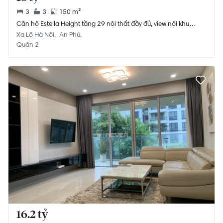
3
3
150 m²
Căn hộ Estella Height tầng 29 nội thất đầy đủ, view nội khu
thoáng gió
Xa Lộ Hà Nội
An Phú
Quận 2
16.2 tỷ