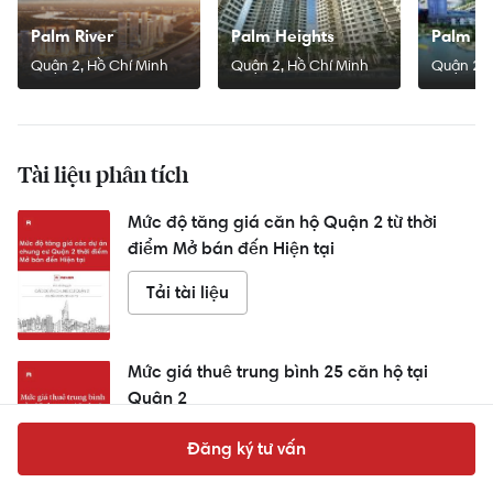
Palm River
Palm Heights
Palm Sp
Quận 2, Hồ Chí Minh
Quận 2, Hồ Chí Minh
Quận 2, 
Tài liệu phân tích
Mức độ tăng giá căn hộ Quận 2 từ thời
điểm Mở bán đến Hiện tại
Tải tài liệu
Mức giá thuê trung bình 25 căn hộ tại
Quận 2
Tải tài liệu
Đăng ký tư vấn