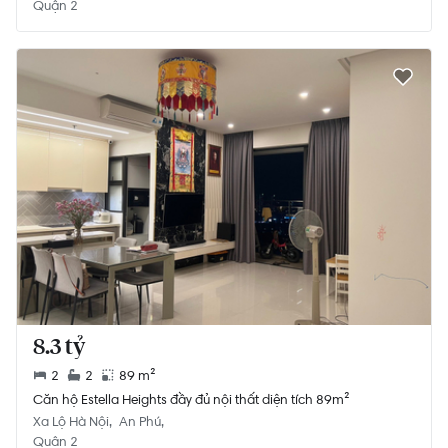
Quận 2
8.3 tỷ
2
2
89 m²
Căn hộ Estella Heights đầy đủ nội thất diện tích 89m²
Xa Lộ Hà Nội
An Phú
Quận 2