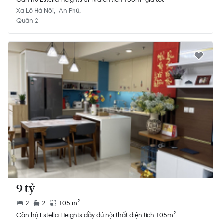
Xa Lộ Hà Nội
An Phú
Quận 2
9 tỷ
2
2
105 m²
Căn hộ Estella Heights đầy đủ nội thất diện tích 105m²