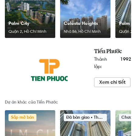
Palm City
Celesta Heights
Palm He
Quận 2, Hồ Chí Minh
Nhà Bè, Hồ Chí Minh
Quận 2, 
Tiến Phước
Thành
1992
lập:
Xem chi tiết
Dự án khác của Tiến Phước
Sắp mở bán
Đã bàn giao • Tháng 04/2019
Chưa x