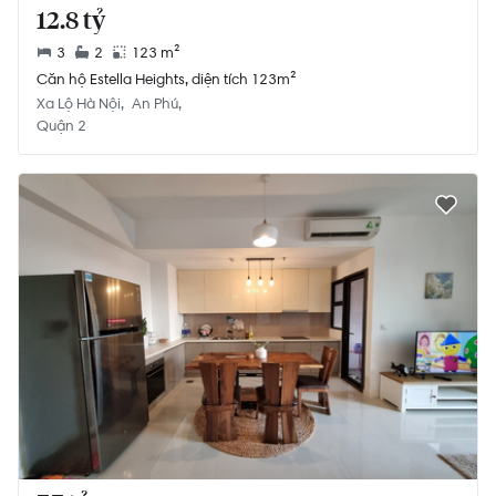
12.8 tỷ
3
2
123 m²
Căn hộ Estella Heights, diện tích 123m²
Xa Lộ Hà Nội
An Phú
Quận 2