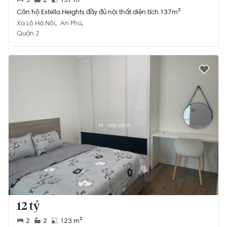
Căn hộ Estella Heights đầy đủ nội thất diện tích 137m²
Xa Lộ Hà Nội
An Phú
Quận 2
12 tỷ
2
2
123 m²