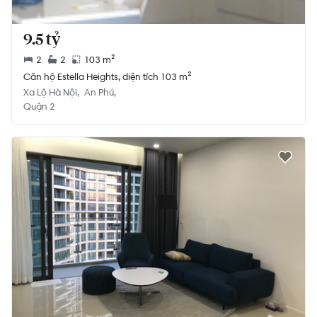
9.5 tỷ
2
2
103 m²
Căn hộ Estella Heights, diện tích 103 m²
Xa Lộ Hà Nội
An Phú
Quận 2