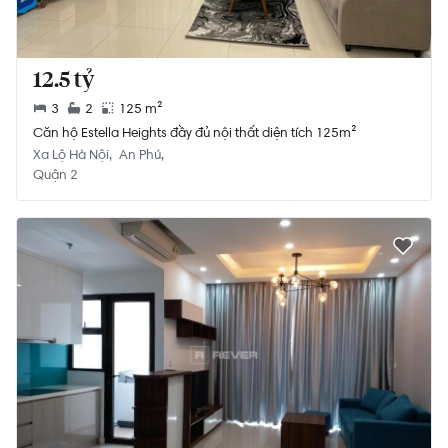
12.5 tỷ
3
2
125 m²
Căn hộ Estella Heights đầy đủ nội thất diện tích 125m²
Xa Lộ Hà Nội
An Phú
Quận 2