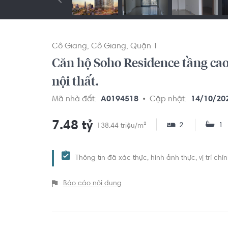
Cô Giang
Cô Giang
Quận 1
Căn hộ Soho Residence tầng cao
nội thất.
Mã nhà đất:
A0194518
Cập nhật:
14/10/20
7.48 tỷ
2
1
138.44 triệu/m²
Thông tin đã xác thực, hình ảnh thực, vị trí ch
Báo cáo nội dung