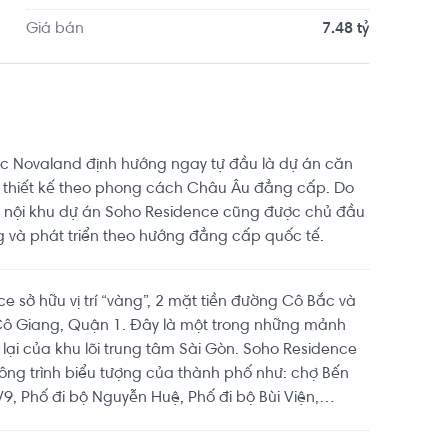
.2km. Tọa lạc tại vị trí thuận tiện di chuyển với 
Giá bán
7.48 tỷ
c Novaland định hướng ngay tự đầu là dự án căn
 thiết kế theo phong cách Châu Âu đẳng cấp. Do
ch nội khu dự án Soho Residence cũng được chủ đầu
ng và phát triển theo hướng đẳng cấp quốc tế.
 sở hữu vị trí “vàng”, 2 mặt tiền đường Cô Bắc và
ô Giang, Quận 1. Đây là một trong những mảnh
 lại của khu lõi trung tâm Sài Gòn. Soho Residence
ng trình biểu tượng của thành phố như: chợ Bến
/9, Phố đi bộ Nguyễn Huệ, Phố đi bộ Bùi Viện,…