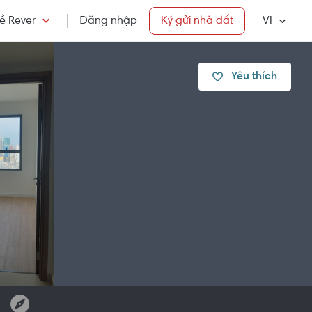
ề Rever
Đăng nhập
Ký gửi nhà đất
VI
Yêu thích