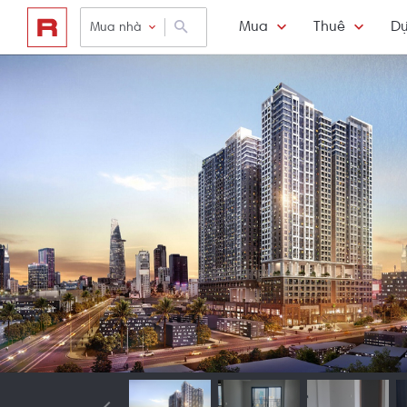
Mua
Thuê
Dự
Mua nhà