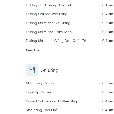
Trường THPT Lương Thế Vinh
0.1 km
Trường Đại học Văn Lang
0.2 km
Trường Mầm non Cô Giang
0.3 km
Trường Mầm Non Baby Bees
0.3 km
Trường Mầm non Công Dân Quốc Tế
0.4 km
Xem thêm
Ăn uống
Nhà hàng Cậu ốc
0.3 km
Light Up Coffee
0.3 km
Quán Cà Phê River Coffee Shop
0.4 km
Nhà hàng Hoa Phố
0.4 km