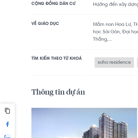
CỘNG ĐỒNG DÂN CƯ
Hướng đến xây dựng 
VỀ GIÁO DỤC
Mầm non Hoa Lư, TH
học Sài Gòn, Đại họ
Thắng,...
TÌM KIẾM THEO TỪ KHOÁ
soho residence
Thông tin dự án