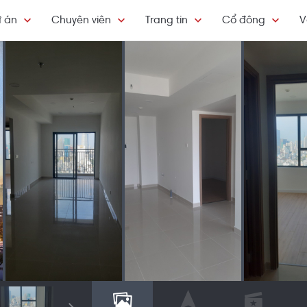
 án
Chuyên viên
Trang tin
Cổ đông
V