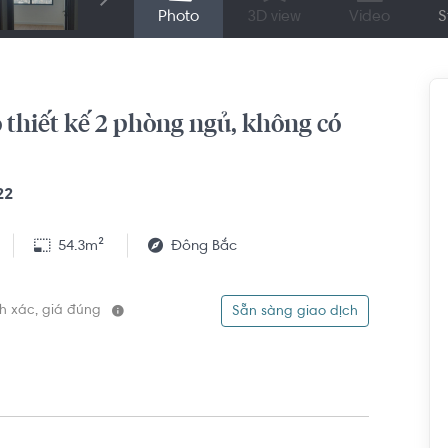
Photo
3D view
Video
S
 thiết kế 2 phòng ngủ, không có
22
54.3m²
Đông Bắc
ính xác, giá đúng
Sẵn sàng giao dịch