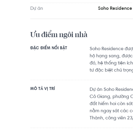
khoảng 8.2km, F5 Gym And Fitness Center khoảng 7
Dự án
Soho Residence
đầy đủ các tiện ích về y tế, giáo dục và giải trí.
Ưu điểm ngôi nhà
ĐẶC ĐIỂM NỔI BẬT
Soho Residence đượ
hộ hạng sang, được
đó, hệ thống tiện í
tư đặc biệt chú trọ
MÔ TẢ VỊ TRÍ
Dự án Soho Residence
Cô Giang, phường C
đất hiếm hoi còn sót
nằm ngay sát các cô
Thành, công viên 23