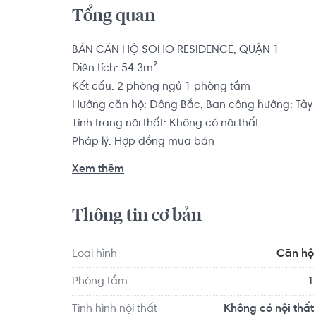
Tổng quan
BÁN CĂN HỘ SOHO RESIDENCE, QUẬN 1

Diện tích: 54.3m²

Kết cấu: 2 phòng ngủ 1 phòng tắm

Hướng căn hộ: Đông Bắc, Ban công hướng: Tây
Tình trạng nội thất: Không có nội thất

Pháp lý: Hợp đồng mua bán

Xem thêm
Dự án Soho Residence sở hữu vị trí “vàng”, 2 m
Giang, Quận 1. Đây là một trong những mảnh đất 
Thông tin cơ bản
Gòn. Soho Residence nằm ngay sát các công trì
công viên 23/9, Phố đi bộ Nguyễn Huệ, Phố đi bộ
Loại hình
Căn hộ
Phòng tắm
1
Căn hộ có vị trí cách Trường Mầm non Cỏ Ba Lá
Trường Mầm non Úc Châu khoảng 8.0km. Di chuy
Tình hình nội thất
Không có nội thất