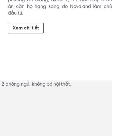
phường Cô Giang, Quận 1, TP.HCM. Đây là dự 
án căn hộ hạng sang do Novaland làm chủ 
đầu tư.
Xem chi tiết