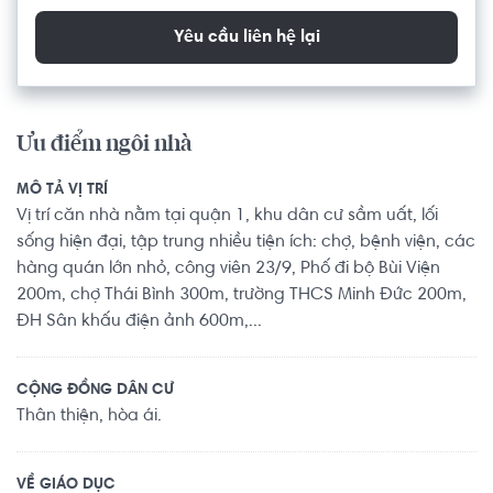
Yêu cầu liên hệ lại
Ưu điểm ngôi nhà
MÔ TẢ VỊ TRÍ
Vị trí căn nhà nằm tại quận 1, khu dân cư sầm uất, lối
sống hiện đại, tập trung nhiều tiện ích: chợ, bệnh viện, các
hàng quán lớn nhỏ, công viên 23/9, Phố đi bộ Bùi Viện
200m, chợ Thái Bình 300m, trường THCS Minh Đức 200m,
ĐH Sân khấu điện ảnh 600m,...
CỘNG ĐỒNG DÂN CƯ
Thân thiện, hòa ái.
VỀ GIÁO DỤC