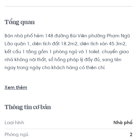
Tổng quan
Bán nhà phố hẻm 148 đường Bùi Viện phường Phạm Ngũ 
Lão quận 1, diện tích đất 18.2m2, diện tích sàn 45.3m2, 
kết cấu 1 tầng gồm 1 phòng ngủ và 1 toilet. chuyển giao 
nhà không nội thất, sổ hồng pháp lý đầy đủ, sang tên 
ngay trong ngày cho khách hàng có thiện chí.

Vị trí căn nhà nằm tại quận 1, khu dân cư sầm uất, lối 
Xem thêm
sống hiện đại, tập trung nhiều tiện ích: chợ, bệnh viện, các 
hàng quán lớn nhỏ, công viên 23/9, Phố đi bộ Bùi Viện 
Thông tin cơ bản
200m, chợ Thái Bình 300m, trường THCS Minh Đức 200m, 
ĐH Sân khấu điện ảnh 600m,...
Loại hình
Nhà phố
Phòng ngủ
2