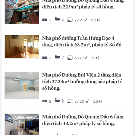
Nhà phố Đường Đỗ Quang Đẩu 4 tầng
diện tích 22.9m² pháp lý sổ hồng.
4
3
22.9 m²
5.2 tỷ
Nhà phố đường Trần Hưng Đạo 4
tầng, diện tích 63.2m², pháp lý Sổ đỏ
2
3
63.2 m²
22 tỷ
Nhà phố Đường Bùi Viện 2 tầng diện
tích 27.23m² hướng đông bắc pháp lý
sổ hồng.
2
2
27.23 m²
5.2 tỷ
Nhà phố Đường Đỗ Quang Đẩu 6 tầng
diện tích 43.2m² pháp lý sổ hồng.