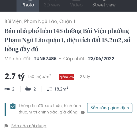
Photo
3D view
Video
Street view
Bùi Viện
Phạm Ngũ Lão
Quận 1
Bán nhà phố hẻm 148 đường Bùi Viện phường
Phạm Ngũ Lão quận 1, diện tích đất 18.2m2, sổ
hồng đầy đủ
Mã nhà đất:
TUN57485
Cập nhật:
23/06/2022
2.7 tỷ
150 triệu/m²
2.9 tỷ
giảm 7%
2
2
18.2m²
Thông tin đã xác thực, hình ảnh
Sẵn sàng giao dịch
thực, vị trí chính xác, giá đúng
Báo cáo nội dung