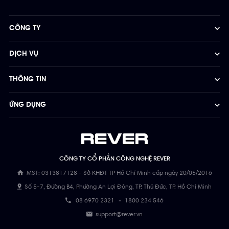
CÔNG TY
DỊCH VỤ
THÔNG TIN
ỨNG DỤNG
CÔNG TY CỔ PHẦN CÔNG NGHỆ REVER
MST: 0313817128 - Sở KHĐT TP Hồ Chí Minh cấp ngày 20/05/2016
Số 5-7, Đường B4, Phường An Lợi Đông, TP. Thủ Đức, TP. Hồ Chí Minh
08 6970 2321
-
1800 234 546
support@rever.vn