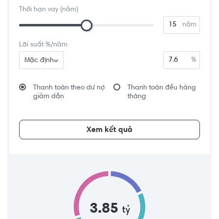
Thời hạn vay (năm)
năm
Lãi suất %/năm
%
Mặc định
Thanh toán theo dư nợ
Thanh toán đều hàng
giảm dần
tháng
Xem kết quả
3.85
tỷ