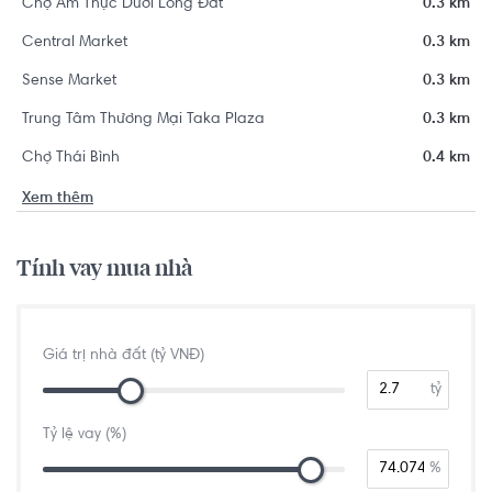
Chợ Ẩm Thực Dưới Lòng Đất
0.3 km
Central Market
0.3 km
Sense Market
0.3 km
Trung Tâm Thương Mại Taka Plaza
0.3 km
Chợ Thái Bình
0.4 km
Xem thêm
Tính vay mua nhà
Giá trị nhà đất (tỷ VNĐ)
tỷ
Tỷ lệ vay (%)
%