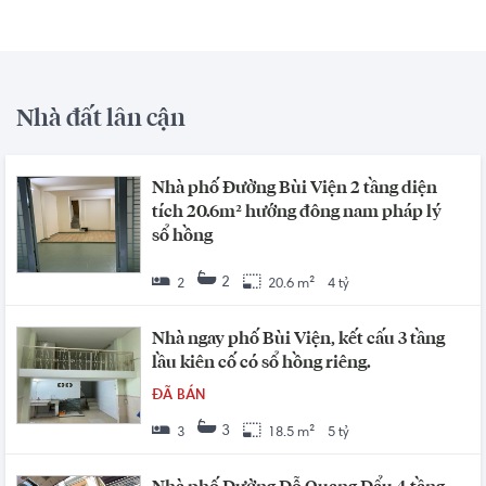
Nhà đất lân cận
Nhà phố Đường Bùi Viện 2 tầng diện
tích 20.6m² hướng đông nam pháp lý
sổ hồng
2
2
20.6 m²
4 tỷ
Nhà ngay phố Bùi Viện, kết cấu 3 tầng
lầu kiên cố có sổ hồng riêng.
ĐÃ BÁN
3
3
18.5 m²
5 tỷ