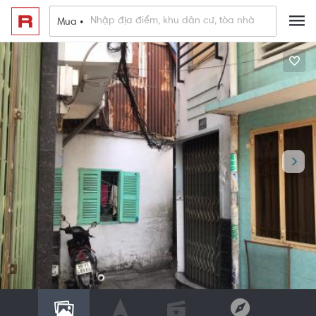
Mua •