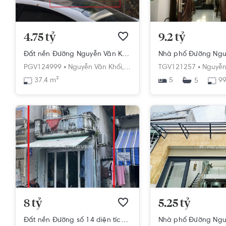
4.75 tỷ
9.2 tỷ
Đất nền Đường Nguyễn Văn Khối diện tích 37.4m² pháp lý sổ hồng.
PGV124999 •
Nguyễn Văn Khối,
Phường 8,
TGV121257 •
Gò Vấp,
Hồ Chí Min
Nguyễn
37.4 m²
5
99
5
8 tỷ
5.25 tỷ
Đất nền Đường số 14 diện tích 46.7m² hướng tây bắc pháp lý sổ hồng.