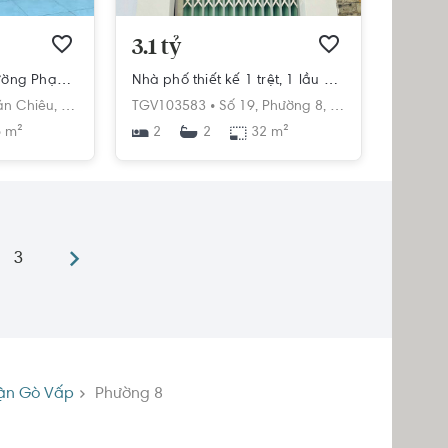
3.1 tỷ
Nhà phố mặt tiền đường Phạm Văn Chiêu, thiết kế hiện đại 1 trệt 2 lầu.
Nhà phố thiết kế 1 trệt, 1 lầu có sân thượng, cửa hướng Đông Nam.
n Chiêu,
Phường 8,
Gò Vấp,
TGV103583 •
Hồ Chí Minh
Số 19,
Phường 8,
Gò Vấp,
Hồ Chí M
 m²
2
32 m²
2
3
ận Gò Vấp
Phường 8