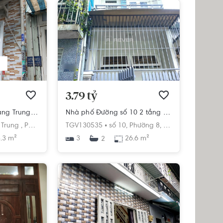
3.79 tỷ
Nhà phố Đường Quang Trung 1 tầng diện tích 33.3m² hướng tây nam pháp lý sổ hồng.
Nhà phố Đường số 10 2 tầng diện tích 26.6m² pháp lý sổ hồng
h
Trung ,
Phường 8,
Gò Vấp,
TGV130535 •
Hồ Chí Minh
số 10,
Phường 8,
Gò Vấp,
Hồ Chí M
.3 m²
3
26.6 m²
2