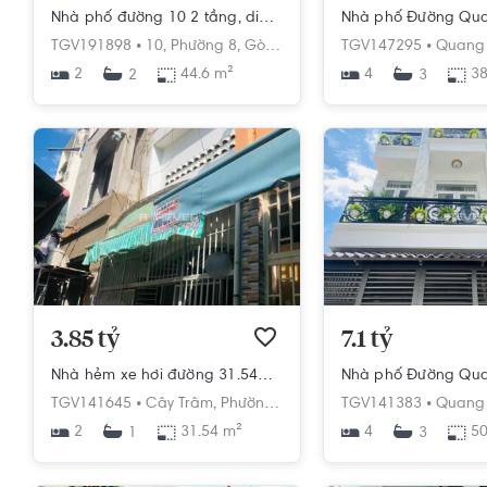
Nhà phố đường 10 2 tầng, diện tích 44.6m², hướng Đông Nam, pháp lý Sổ hồng
TGV191898 •
10,
Phường 8,
Gò Vấp,
Hồ Chí Minh
TGV147295 •
Quang 
2
44.6 m²
4
38
2
3
3.85 tỷ
7.1 tỷ
Nhà hẻm xe hơi đường 31.54m2 rộng thoáng.
TGV141645 •
Cây Trâm,
Phường 8,
Gò Vấp,
TGV141383 •
Hồ Chí Minh
Quang 
2
31.54 m²
4
50
1
3