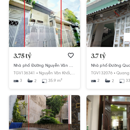
3.75 tỷ
3.7 tỷ
Nhà phố Đường Nguyễn Văn Khối 3 tầng diện tích 35.9m² hướng bắc pháp lý sổ hồng.
TGV136341 •
Nguyễn Văn Khối,
Phường 8,
TGV132076 •
Gò Vấp,
Hồ Chí Min
Quang 
3
35.9 m²
2
33
2
2