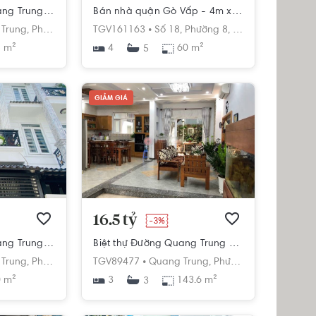
Nhà phố Đường Quang Trung 5 tầng diện tích 38m² hướng tây bắc pháp lý sổ hồng
Bán nhà quận Gò Vấp - 4m x15m - 4 tầng hướng Tây Bắc, sổ hồng
Trung,
Phường 8,
Gò Vấp,
TGV161163 •
Hồ Chí Minh
Số 18,
Phường 8,
Gò Vấp,
Hồ Chí M
 m²
4
60 m²
5
GIẢM GIÁ
16.5 tỷ
-3%
Nhà phố Đường Quang Trung 3 tầng diện tích 50m² hướng tây bắc pháp lý sổ hồng.
Biệt thự Đường Quang Trung 3 tầng diện tích 143.6m² pháp lý sổ hồng.
Trung,
Phường 8,
Gò Vấp,
TGV89477 •
Hồ Chí Minh
Quang Trung,
Phường 8,
Gò Vấp,
Hồ
 m²
3
143.6 m²
3