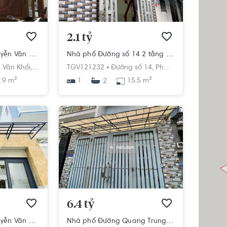
2.1 tỷ
Nhà phố Đường Nguyễn Văn Khối 4 tầng diện tích 99.9m² hướng đông nam pháp lý sổ hồng.
Nhà phố Đường số 14 2 tầng diện tích 15.5m² hướng tây nam pháp lý sổ hồng
h
 Văn Khối,
Phường 8,
TGV121232 •
Gò Vấp,
Hồ Chí Minh
Đường số 14,
Phường 8,
Gò Vấp,
Hồ
.9 m²
1
15.5 m²
2
6.4 tỷ
Nhà phố Đường Nguyễn Văn Khối 1 tầng diện tích 52.2m² hướng tây pháp lý sổ hồng.
Nhà phố Đường Quang Trung 2 tầng diện tích 62.3m² pháp lý sổ hồng.