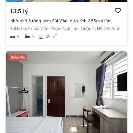
13.5 tỷ
Nhà phố 3 tầng hẻm Bùi Viện, diện tích 2.55m x10m
TUN61468 •
Bùi Viện,
Phạm Ngũ Lão,
Quận 1,
Hồ Chí Minh
5
29 m²
6
GIẢM GIÁ