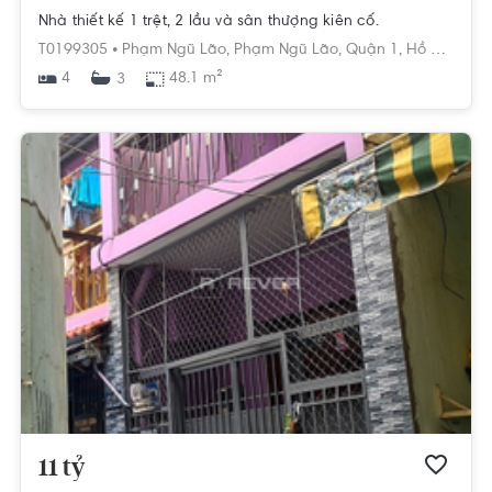
Nhà thiết kế 1 trệt, 2 lầu và sân thượng kiên cố.
T0199305 •
Phạm Ngũ Lão,
Phạm Ngũ Lão,
Quận 1,
Hồ Chí Minh
4
48.1 m²
3
11 tỷ