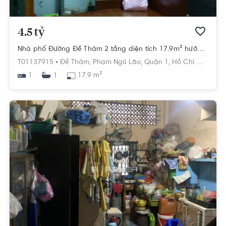
4.5 tỷ
Nhà phố Đường Đề Thám 2 tầng diện tích 17.9m² hướng đông bắc pháp lý sổ đỏ
T01137915 •
Đề Thám,
Phạm Ngũ Lão,
Quận 1,
Hồ Chí Minh
1
17.9 m²
1