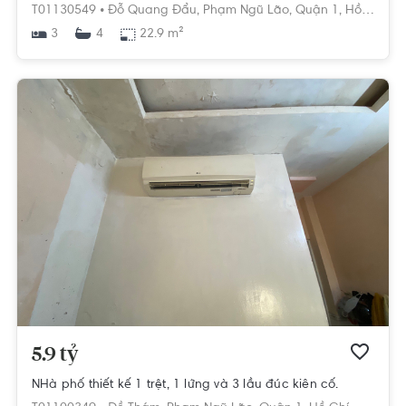
T01130549 •
Đỗ Quang Đẩu,
Phạm Ngũ Lão,
Quận 1,
Hồ Chí Minh
3
22.9 m²
4
5.9 tỷ
NHà phố thiết kế 1 trệt, 1 lửng và 3 lầu đúc kiên cố.