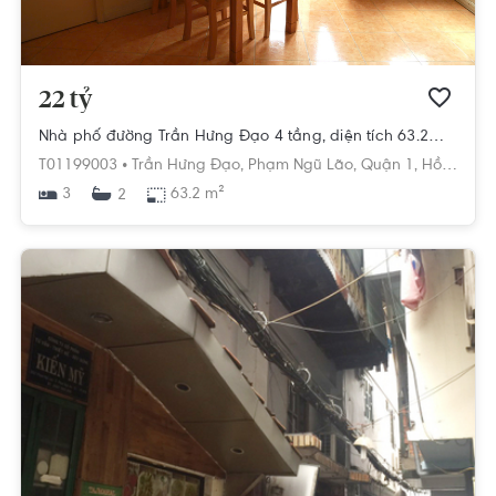
22 tỷ
Nhà phố đường Trần Hưng Đạo 4 tầng, diện tích 63.2m², pháp lý Sổ đỏ
T01199003 •
Trần Hưng Đạo,
Phạm Ngũ Lão,
Quận 1,
Hồ Chí Minh
3
63.2 m²
2