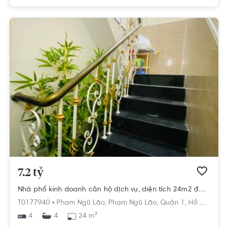
7.2 tỷ
Nhà phố kinh doanh căn hộ dịch vụ, diện tích 24m2 đầy đủ nội thất.
T0177940 •
Phạm Ngũ Lão,
Phạm Ngũ Lão,
Quận 1,
Hồ Chí Minh
4
24 m²
4