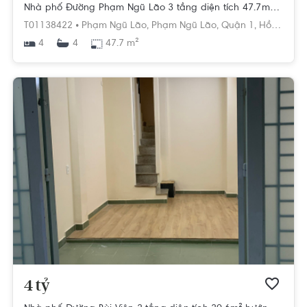
Nhà phố Đường Phạm Ngũ Lão 3 tầng diện tích 47.7m² hướng đông nam pháp lý sổ hồng.
T01138422 •
Phạm Ngũ Lão,
Phạm Ngũ Lão,
Quận 1,
Hồ Chí Minh
4
47.7 m²
4
4 tỷ