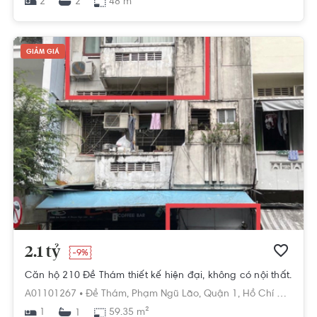
2
48 m²
2
GIẢM GIÁ
2.1 tỷ
-9%
Căn hộ 210 Đề Thám thiết kế hiện đại, không có nội thất.
A01101267 •
Đề Thám,
Phạm Ngũ Lão,
Quận 1,
Hồ Chí Minh
1
59.35 m²
1