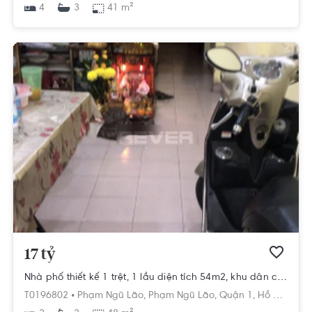
4
41 m²
3
17 tỷ
Nhà phố thiết kế 1 trệt, 1 lầu diện tích 54m2, khu dân cư hiện hữu.
T0196802 •
Phạm Ngũ Lão,
Phạm Ngũ Lão,
Quận 1,
Hồ Chí Minh