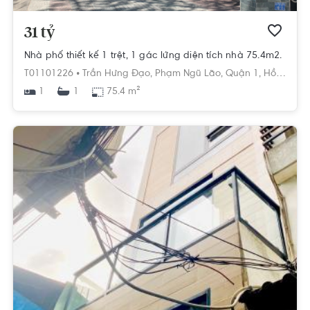
31 tỷ
Nhà phố thiết kế 1 trệt, 1 gác lửng diện tích nhà 75.4m2.
T01101226 •
Trần Hưng Đạo,
Phạm Ngũ Lão,
Quận 1,
Hồ Chí Minh
1
75.4 m²
1