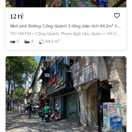
12 tỷ
Nhà phố Đường Cống Quỳnh 3 tầng diện tích 44.2m² hướng đông nam pháp lý sổ hồng
T01186794 •
Cống Quỳnh,
Phạm Ngũ Lão,
Quận 1,
Hồ Chí Minh
5
44.2 m²
2