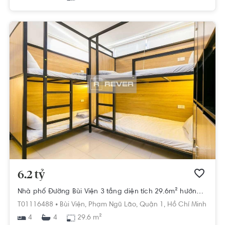
6.2 tỷ
Nhà phố Đường Bùi Viện 3 tầng diện tích 29.6m² hướng đông nam pháp lý sổ hồng.
T01116488 •
Bùi Viện,
Phạm Ngũ Lão,
Quận 1,
Hồ Chí Minh
4
29.6 m²
4