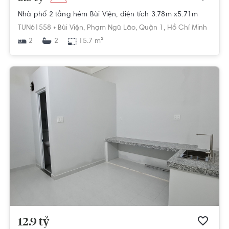
Nhà phố 2 tầng hẻm Bùi Viện, diện tích 3.78m x5.71m
TUN61558 •
Bùi Viện,
Phạm Ngũ Lão,
Quận 1,
Hồ Chí Minh
2
15.7 m²
2
12.9 tỷ