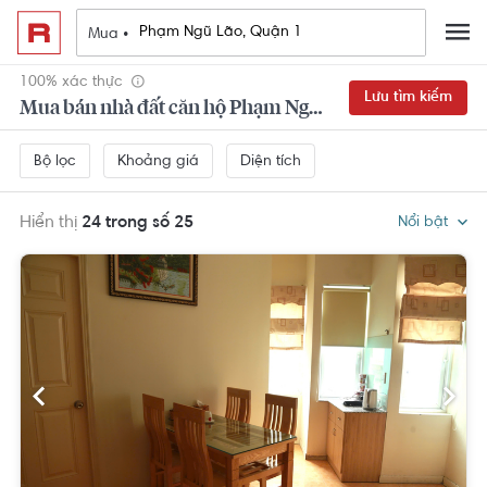
Mua •
100% xác thực
Lưu tìm kiếm
Mua bán nhà đất căn hộ Phạm Ngũ Lão, Quận 1
Khoảng giá
Diện tích
Bộ lọc
Hiển thị
24 trong số 25
Nổi bật