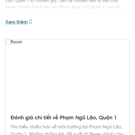
Lão, Quận 1 từ chuyên gia. Liên hệ chuyên viên tư vấn của
Rever chuyên trách khu vực Phạm Ngũ Lão, Quận 1 qua số
hotline
1800 234 546
để hỗ trợ bạn tìm được ngôi nhà ưng ý với
giá tốt nhất.
Xem thêm
Đánh giá chi tiết về Phạm Ngũ Lão, Quận 1
Tìm hiểu nhiều hơn về môi trường tại Phạm Ngũ Lão,
Quận 1. Những thống kê, đề xuất từ Rever dành cho