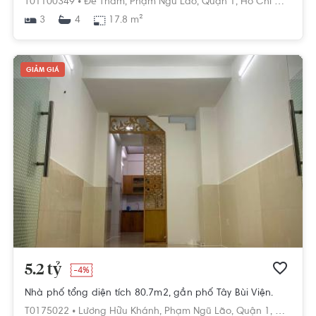
T01100349 •
Đề Thám,
Phạm Ngũ Lão,
Quận 1,
Hồ Chí Minh
3
17.8 m²
4
GIẢM GIÁ
5.2 tỷ
-4%
Nhà phố tổng diện tích 80.7m2, gần phố Tây Bùi Viện.
T0175022 •
Lương Hữu Khánh,
Phạm Ngũ Lão,
Quận 1,
Hồ Chí M