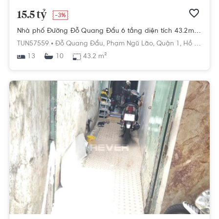
15.5 tỷ
-3%
Nhà phố Đường Đỗ Quang Đẩu 6 tầng diện tích 43.2m² pháp lý sổ hồng.
TUN57559 •
Đỗ Quang Đẩu,
Phạm Ngũ Lão,
Quận 1,
Hồ Chí Minh
13
43.2 m²
10