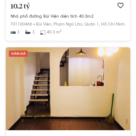
10.2 tỷ
Nhà phố đường Bùi Viện diện tích 40.3m2.
T01100466 •
Bùi Viện,
Phạm Ngũ Lão,
Quận 1,
Hồ Chí Minh
3
40.3 m²
3
GIẢM GIÁ