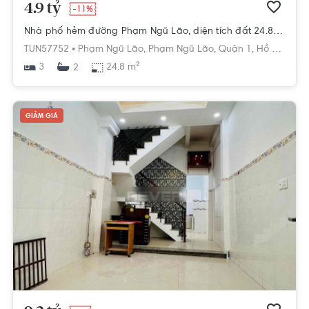
4.9 tỷ
-11%
Nhà phố hẻm đường Phạm Ngũ Lão, diện tích đất 24.8m2, diện tích sàn 62.9m2
TUN57752 •
Phạm Ngũ Lão,
Phạm Ngũ Lão,
Quận 1,
Hồ Chí Minh
3
24.8 m²
2
GIẢM GIÁ