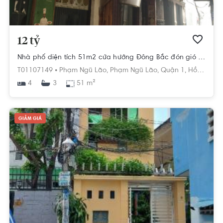
12 tỷ
Nhà phố diện tích 51m2 cửa hướng Đông Bắc đón gió mát mẻ.
T01107149 •
Phạm Ngũ Lão,
Phạm Ngũ Lão,
Quận 1,
Hồ Chí Minh
4
51 m²
3
GIẢM GIÁ