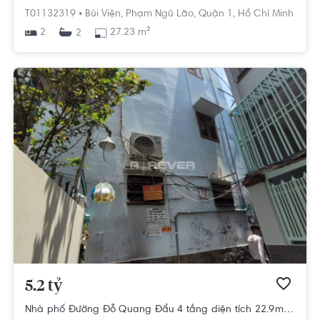
T01132319 •
Bùi Viện,
Phạm Ngũ Lão,
Quận 1,
Hồ Chí Minh
2
27.23 m²
2
5.2 tỷ
Nhà phố Đường Đỗ Quang Đẩu 4 tầng diện tích 22.9m² pháp lý sổ hồng.