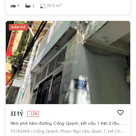
4
26.5 m²
2
GIẢM GIÁ
11 tỷ
-12%
Nhà phố hẻm đường Cống Quỳnh, kết cấu 1 trệt 2 lầu, đầy đủ tiện ích.
T0182469 •
Cống Quỳnh,
Phạm Ngũ Lão,
Quận 1,
Hồ Chí Minh