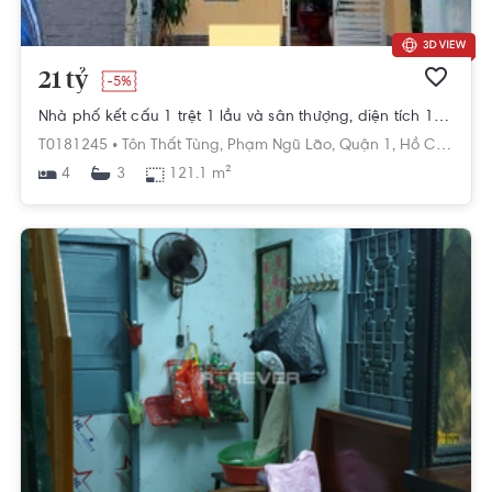
21 tỷ
-5%
Nhà phố kết cấu 1 trệt 1 lầu và sân thượng, diện tích 121.1m2 nở hậu.
T0181245 •
Tôn Thất Tùng,
Phạm Ngũ Lão,
Quận 1,
Hồ Chí Minh
4
121.1 m²
3