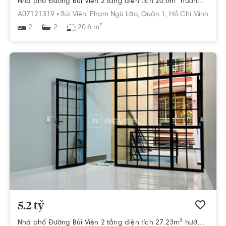
Nhà phố Đường Bùi Viện 2 tầng diện tích 20.6m² hướng đông nam pháp lý sổ hồng
A07121319 •
Bùi Viện,
Phạm Ngũ Lão,
Quận 1,
Hồ Chí Minh
2
20.6 m²
2
5.2 tỷ
Nhà phố Đường Bùi Viện 2 tầng diện tích 27.23m² hướng đông bắc pháp lý sổ hồng.