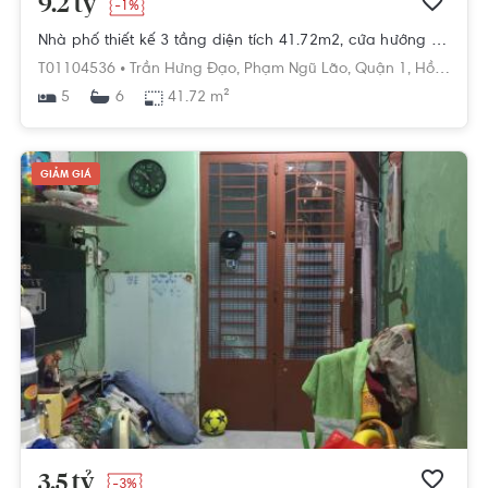
9.2 tỷ
-1%
Nhà phố thiết kế 3 tầng diện tích 41.72m2, cửa hướng Đông Bắc.
T01104536 •
Trần Hưng Đạo,
Phạm Ngũ Lão,
Quận 1,
Hồ Chí Minh
5
41.72 m²
6
GIẢM GIÁ
3.5 tỷ
-3%