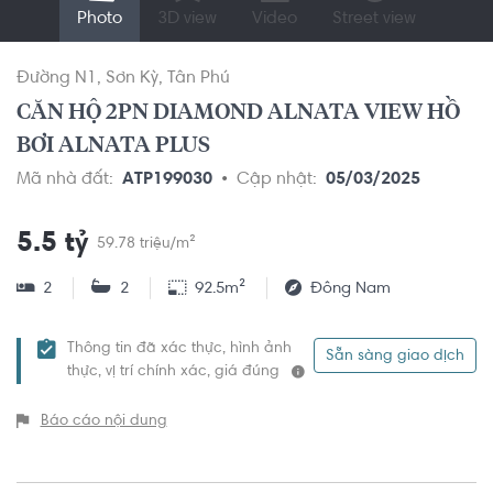
Photo
3D view
Video
Street view
Đường N1
Sơn Kỳ
Tân Phú
CĂN HỘ 2PN DIAMOND ALNATA VIEW HỒ
BƠI ALNATA PLUS
Mã nhà đất:
ATP199030
Cập nhật:
05/03/2025
5.5 tỷ
59.78 triệu/m²
2
2
92.5m²
Đông Nam
Thông tin đã xác thực, hình ảnh
Sẵn sàng giao dịch
thực, vị trí chính xác, giá đúng
Báo cáo nội dung