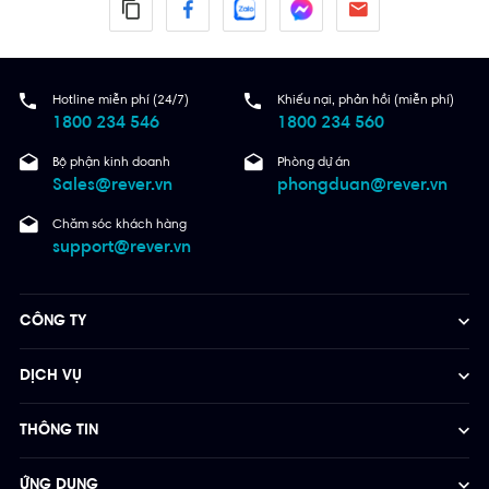
Hotline miễn phí (24/7)
Khiếu nại, phản hồi (miễn phí)
1800 234 546
1800 234 560
Bộ phận kinh doanh
Phòng dự án
Sales@rever.vn
phongduan@rever.vn
Chăm sóc khách hàng
support@rever.vn
CÔNG TY
DỊCH VỤ
THÔNG TIN
ỨNG DỤNG