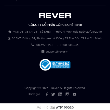
CÔNG TY CỔ PHẦN CÔNG NGHỆ REVER
MST: 0313817128 - Sở KHĐT TP Hồ Chí Minh cấp ngày 20/05/2016
Số 5-7, Đường B4, Phường An Lợi Đông, TP. Thủ Đức, TP. Hồ Chí Minh
08 6970 2321
-
1800 234 546
support@rever.vn
Copyright © 2026 - Rever. All Rights Reserved.
Đánh giá
Mã nhà đất
ATP199030