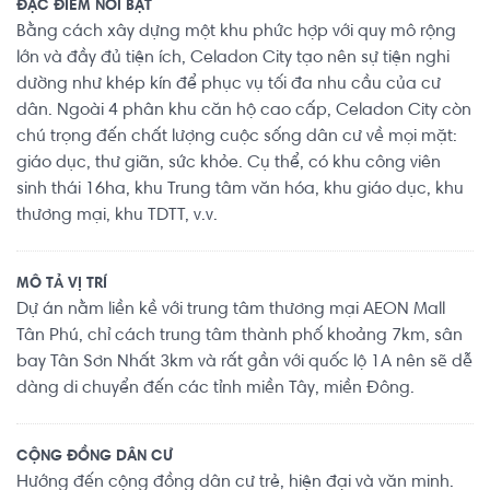
ĐẶC ĐIỂM NỔI BẬT
Bằng cách xây dựng một khu phức hợp với quy mô rộng
lớn và đầy đủ tiện ích, Celadon City tạo nên sự tiện nghi
dường như khép kín để phục vụ tối đa nhu cầu của cư
dân. Ngoài 4 phân khu căn hộ cao cấp, Celadon City còn
chú trọng đến chất lượng cuộc sống dân cư về mọi mặt:
giáo dục, thư giãn, sức khỏe. Cụ thể, có khu công viên
sinh thái 16ha, khu Trung tâm văn hóa, khu giáo dục, khu
thương mại, khu TDTT, v.v.
MÔ TẢ VỊ TRÍ
Dự án nằm liền kề với trung tâm thương mại AEON Mall
Tân Phú, chỉ cách trung tâm thành phố khoảng 7km, sân
bay Tân Sơn Nhất 3km và rất gần với quốc lộ 1A nên sẽ dễ
dàng di chuyển đến các tỉnh miền Tây, miền Đông.
CỘNG ĐỒNG DÂN CƯ
Hướng đến cộng đồng dân cư trẻ, hiện đại và văn minh.