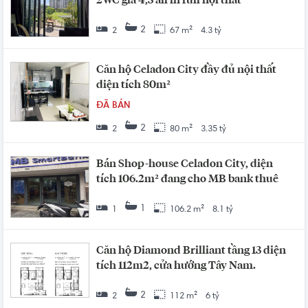
2WC giá 4,3 all in full nội thất
2
2
67 m²
4.3 tỷ
Căn hộ Celadon City đầy đủ nội thất
diện tích 80m²
ĐÃ BÁN
2
2
80 m²
3.35 tỷ
Bán Shop-house Celadon City, diện
tích 106.2m² đang cho MB bank thuê
1
1
106.2 m²
8.1 tỷ
Căn hộ Diamond Brilliant tầng 13 diện
tích 112m2, cửa hướng Tây Nam.
2
2
112 m²
6 tỷ