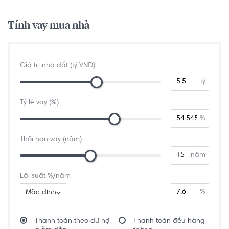
Tính vay mua nhà
Giá trị nhà đất (tỷ VNĐ)
tỷ
Tỷ lệ vay (%)
%
Thời hạn vay (năm)
năm
Lãi suất %/năm
%
Mặc định
Thanh toán theo dư nợ
Thanh toán đều hàng