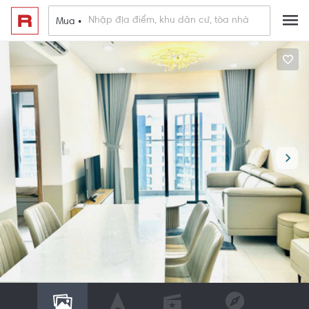
Mua •