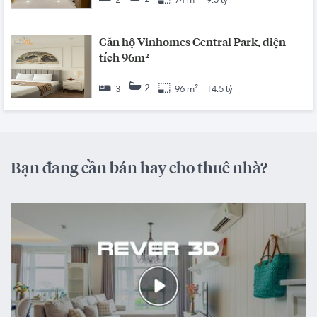
2
2
74 m²
9.5 tỷ
Căn hộ Vinhomes Central Park, diện
tích 96m²
2
3
96 m²
14.5 tỷ
Bạn đang cần bán hay cho thuê nhà?