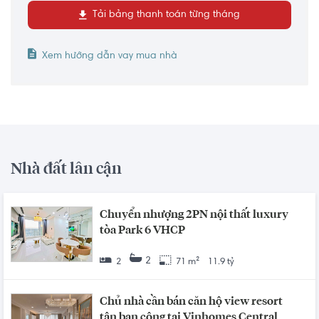
Tải bảng thanh toán từng tháng
Xem hướng dẫn vay mua nhà
Nhà đất lân cận
Chuyển nhượng 2PN nội thất luxury
tòa Park 6 VHCP
2
2
71 m²
11.9 tỷ
Chủ nhà cần bán căn hộ view resort
tận ban công tại Vinhomes Central