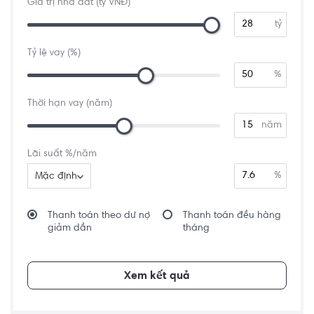
Giá trị nhà đất (tỷ VNĐ)
tỷ
Tỷ lệ vay (%)
%
Thời hạn vay (năm)
năm
Lãi suất %/năm
%
Mặc định
Thanh toán theo dư nợ
Thanh toán đều hàng
giảm dần
tháng
Xem kết quả