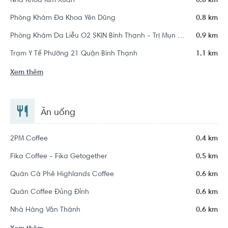
Nha Khoa Kim Xuân
0.8 km
Phòng Khám Đa Khoa Yên Dũng
0.8 km
Phòng Khám Da Liễu O2 SKIN Bình Thạnh - Trị Mụn Chuẩn Y Khoa
0.9 km
Trạm Y Tế Phường 21 Quận Bình Thạnh
1.1 km
Xem thêm
Ăn uống
2PM Coffee
0.4 km
Fika Coffee - Fika Getogether
0.5 km
Quán Cà Phê Highlands Coffee
0.6 km
Quán Coffee Đủng Đỉnh
0.6 km
Nhà Hàng Văn Thánh
0.6 km