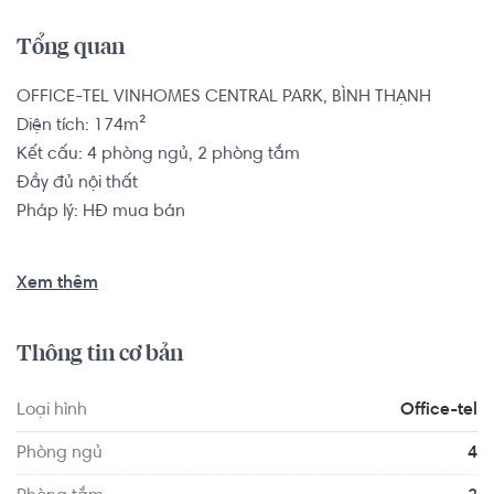
Tổng quan
OFFICE-TEL VINHOMES CENTRAL PARK, BÌNH THẠNH

Diện tích: 174m²

Kết cấu: 4 phòng ngủ, 2 phòng tắm

Đầy đủ nội thất

Pháp lý: HĐ mua bán

Office-tel có vị trí cách Trường Đại học Giao thông Vận tải 
Xem thêm
TP.HCM 1.1 km, cách Trường Quốc tế Thành phố Hồ Chí 
Minh- Secondary Campus 1.1 km... Tọa lạc tại vị trí thuận 
Thông tin cơ bản
tiện di chuyển với đầy đủ các tiện ích về y tế, giáo dục và 
giải trí xung quanh như: Phòng khám Family Medical 
Loại hình
Office-tel
Practice, Nha Khoa An Nhien...
Phòng ngủ
4