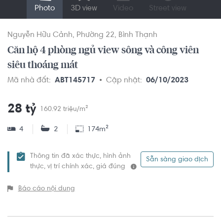
Photo
3D view
Video
Street view
Nguyễn Hữu Cảnh
Phường 22
Bình Thạnh
Căn hộ 4 phòng ngủ view sông và công viên
siêu thoáng mát
Mã nhà đất:
ABT145717
Cập nhật:
06/10/2023
28 tỷ
160.92 triệu/m²
4
2
174m²
Thông tin đã xác thực, hình ảnh
Sẵn sàng giao dịch
thực, vị trí chính xác, giá đúng
Báo cáo nội dung