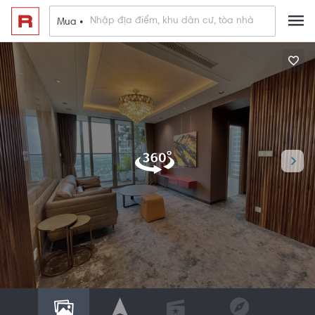
Mua •