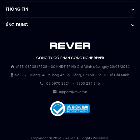
THÔNG TIN
ỨNG DỤNG
CÔNG TY CỔ PHẦN CÔNG NGHỆ REVER
MST: 0313817128 - Sở KHĐT TP Hồ Chí Minh cấp ngày 20/05/2016
Số 5-7, Đường B4, Phường An Lợi Đông, TP. Thủ Đức, TP. Hồ Chí Minh
08 6970 2321
-
1800 234 546
support@rever.vn
Copyright © 2026 - Rever. All Rights Reserved.