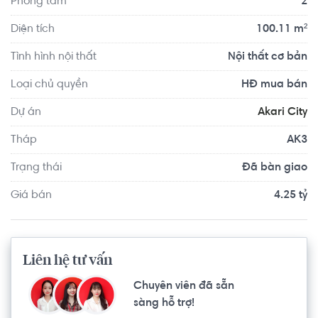
Phòng tắm
2
thuyền, khu BBQ,... Đây đều là những địa điểm lý tưởng 
cho một buổi picnic của gia đình, bạn bè vào mỗi dịp cuối 
Diện tích
100.11 m²
tuần, ngày lễ.
Tình hình nội thất
Nội thất cơ bản
Loại chủ quyền
HĐ mua bán
Dự án
Akari City
Tháp
AK3
Trạng thái
Đã bàn giao
Giá bán
4.25 tỷ
Liên hệ tư vấn
Chuyên viên đã sẵn
sàng hỗ trợ!