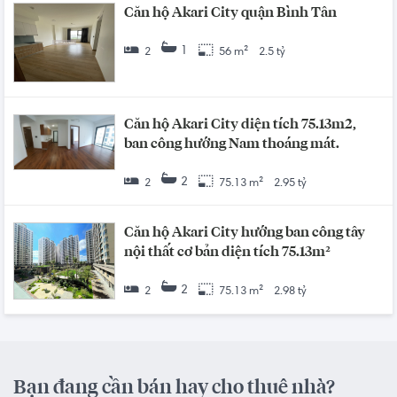
Căn hộ Akari City quận Bình Tân
1
2
56 m²
2.5 tỷ
Căn hộ Akari City diện tích 75.13m2,
ban công hướng Nam thoáng mát.
2
2
75.13 m²
2.95 tỷ
Căn hộ Akari City hướng ban công tây
nội thất cơ bản diện tích 75.13m²
2
2
75.13 m²
2.98 tỷ
Bạn đang cần bán hay cho thuê nhà?