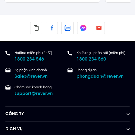
4
Quận 7
Hotline miễn phí (24/7)
Khiếu nại, phản hồi (miễn phí)
1800 234 546
1800 234 560
Bộ phận kinh doanh
Phòng dự án
Sales@rever.vn
phongduan@rever.vn
Chăm sóc khách hàng
support@rever.vn
CÔNG TY
DỊCH VỤ