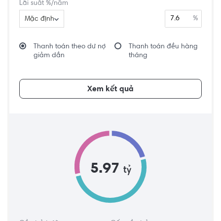
Lãi suất %/năm
%
Mặc định
Thanh toán theo dư nợ
Thanh toán đều hàng
giảm dần
tháng
Xem kết quả
5.97
tỷ