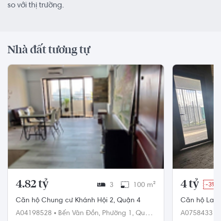
so với thị trường.
Nhà đất tương tự
4.82 tỷ
4 tỷ
3
100 m²
-3%
Căn hộ Chung cư Khánh Hội 2, Quận 4
Căn hộ Lavid
cấu 3 phòng
A04198528
•
Bến Vân Đồn,
Phường 1,
Quận
A0758433
•