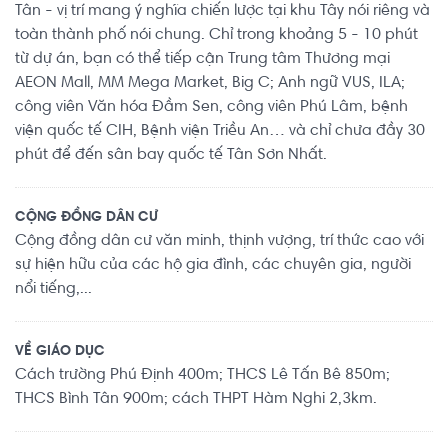
Tân - vị trí mang ý nghĩa chiến lược tại khu Tây nói riêng và
toàn thành phố nói chung. Chỉ trong khoảng 5 - 10 phút
từ dự án, bạn có thể tiếp cận Trung tâm Thương mại
AEON Mall, MM Mega Market, Big C; Anh ngữ VUS, ILA;
công viên Văn hóa Đầm Sen, công viên Phú Lâm, bệnh
viện quốc tế CIH, Bệnh viện Triều An… và chỉ chưa đầy 30
phút để đến sân bay quốc tế Tân Sơn Nhất.
CỘNG ĐỒNG DÂN CƯ
Cộng đồng dân cư văn minh, thịnh vượng, trí thức cao với
sự hiện hữu của các hộ gia đình, các chuyên gia, người
nổi tiếng,...
VỀ GIÁO DỤC
Cách trường Phú Định 400m; THCS Lê Tấn Bê 850m;
THCS Bình Tân 900m; cách THPT Hàm Nghi 2,3km.