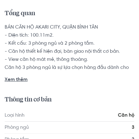
Tổng quan
BÁN CĂN HỘ AKARI CITY, QUẬN BÌNH TÂN

- Diện tích: 100.11m2.

- Kết cấu: 3 phòng ngủ và 2 phòng tắm.

- Căn hộ thiết kế hiện đại, bàn giao nội thất cơ bản.

- View căn hộ mát mẻ, thông thoáng.

Căn hộ 3 phòng ngủ là sự lựa chọn hàng đầu dành cho 
các hộ gia đình từ 2-4 thành viên muốn tìm kiếm một 
Xem thêm
chốn an cư để yên tâm lập nghiệp nơi thành phố đông 
đúc này.

Thông tin cơ bản
Đặc biệt, tiện ích ngoài trời rất đa dạng, được quy hoạch 
Loại hình
Căn hộ
đan xen với hệ thống kênh rạch vô cùng thoáng mát: 
công viên sinh thái, quảng trường trung tâm, công viên 
Phòng ngủ
3
cộng đồng, khu câu cá, khu thả diều, vườn bonsai, bến du 