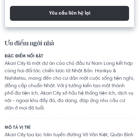
Yêu cầu liên hệ lại
Ưu điểm ngôi nhà
ĐẶC ĐIỂM NỔI BẬT
Akari City là một dự án của chủ đầu tư Nam Long kết hợp
cùng hai đối tác chiến lược từ Nhật Bản: Hankyu &
Nishitetsu, mang đến cho cư dân một cuộc sống tiện nghi,
đẳng cấp chuẩn Nhật. Với ý tưởng kiến tạo một thành
phố đa tiện ích, Akari City sở hữu hệ thống tiện ích, dịch vụ
nội - ngoại khu đầy đủ, đa dạng, đáp ứng nhu cầu cư
dân ở mọi độ tuổi.
MÔ TẢ VỊ TRÍ
Akari City tọa lạc trên tuyến đường Võ Văn Kiệt, Quận Bình