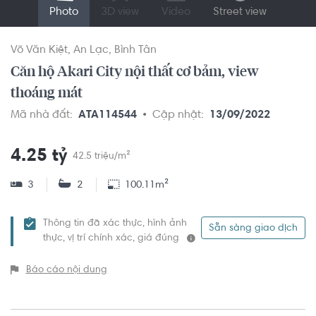
Photo
3D view
Video
Street view
Võ Văn Kiệt
An Lạc
Bình Tân
Căn hộ Akari City nội thất cơ bảm, view
thoáng mát
Mã nhà đất:
ATA114544
Cập nhật:
13/09/2022
4.25 tỷ
42.5 triệu/m²
3
2
100.11m²
Thông tin đã xác thực, hình ảnh
Sẵn sàng giao dịch
thực, vị trí chính xác, giá đúng
Báo cáo nội dung