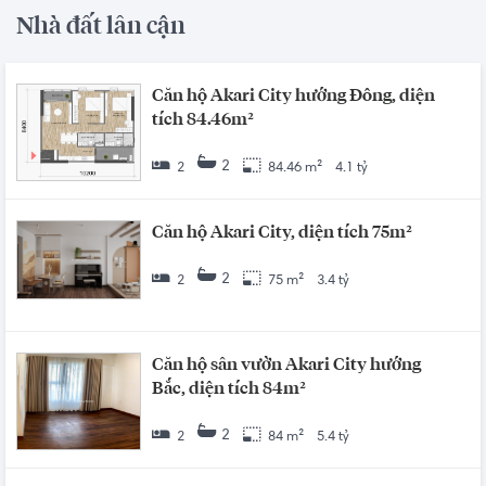
Nhà đất lân cận
Căn hộ Akari City hướng Đông, diện
tích 84.46m²
2
2
84.46 m²
4.1 tỷ
Căn hộ Akari City, diện tích 75m²
2
2
75 m²
3.4 tỷ
Căn hộ sân vườn Akari City hướng
Bắc, diện tích 84m²
2
2
84 m²
5.4 tỷ