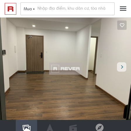
Mua •