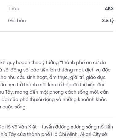
Tháp
AK3
Giá bán
3.5 tỷ
ết kế quy hoạch theo ý tưởng “thành phố an cư đa
và sôi động với các tiện ích thương mại, dịch vụ độc
ho nhu cầu sinh hoạt, ẩm thực, giải trí, giáo dục
ứa hẹn trở thành một khu tổ hợp đô thị hiện đại
hu Tây, mang đến một phong cách sống mới, cân
 đại của phố thị sôi động và những khoảnh khắc
a cuộc sống.
 Đại lộ Võ Văn Kiệt – tuyến đường xương sống nối liền
hía Tây của thành phố Hồ Chí Minh, Akari City sở