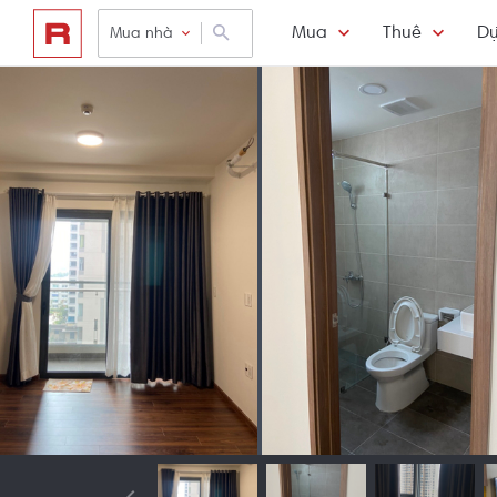
Mua
Thuê
Dự
Mua nhà