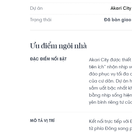
Dự án
Akari City
Trạng thái
Đã bàn giao
Ưu điểm ngôi nhà
ĐẶC ĐIỂM NỔI BẬT
Akari City được thi
tiện ích” nhộn nhịp 
đáo phục vụ tối đa c
của cư dân. Dự án h
sầm uất bậc nhất k
bằng nhịp sống hiện
yên bình riêng tư củ
MÔ TẢ VỊ TRÍ
Kết nối trực tiếp với
từ phía Đông sang p