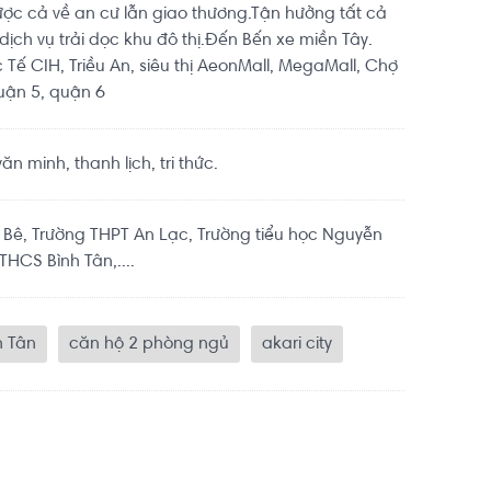
 lược cả về an cư lẫn giao thương.Tận hưởng tất cả
 dịch vụ trải dọc khu đô thị.Đến Bến xe miền Tây.
Tế CIH, Triều An, siêu thị AeonMall, MegaMall, Chợ
uận 5, quận 6
 minh, thanh lịch, tri thức.
Bê, Trường THPT An Lạc, Trường tiểu học Nguyễn
HCS Bình Tân,....
h Tân
căn hộ 2 phòng ngủ
akari city