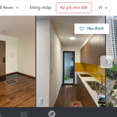
ề Rever
Đăng nhập
Ký gửi nhà đất
VI
Yêu thích