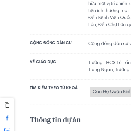
hữu một vị trí chiến
tiện ích thương mại,
Đến Bệnh Viện Quốc 
Lớn, Đến Chợ Lớn q
CỘNG ĐỒNG DÂN CƯ
Cộng đồng dân cư văn
VỀ GIÁO DỤC
Trường THCS Lê Tấn 
Trung Ngạn, Trường T
TÌM KIẾM THEO TỪ KHOÁ
Căn Hộ Quận Bìn
Thông tin dự án