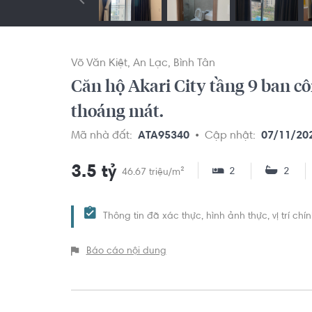
Võ Văn Kiệt
An Lạc
Bình Tân
Căn hộ Akari City tầng 9 ban c
thoáng mát.
Mã nhà đất:
ATA95340
Cập nhật:
07/11/20
3.5 tỷ
2
2
46.67 triệu/m²
Thông tin đã xác thực, hình ảnh thực, vị trí ch
Báo cáo nội dung