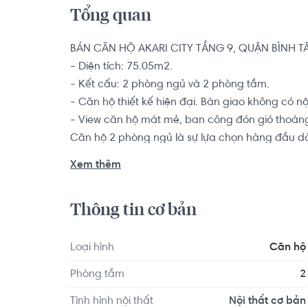
Tổng quan
BÁN CĂN HỘ AKARI CITY TẦNG 9, QUẬN BÌNH TÂ
- Diện tích: 75.05m2.

- Kết cấu: 2 phòng ngủ và 2 phòng tắm.

- Căn hộ thiết kế hiện đại. Bàn giao không có nội 
- View căn hộ mát mẻ, ban công đón gió thoáng
Căn hộ 2 phòng ngủ là sự lựa chọn hàng đầu dàn
thành viên muốn tìm kiếm một chốn an cư để yê
Xem thêm
Đặc biệt, tiện ích ngoài trời rất đa dạng, được 
Thông tin cơ bản
thoáng mát: công viên sinh thái, quảng trường t
thả diều, vườn bonsai, bến du thuyền, khu BBQ,..
picnic của gia đình, bạn bè vào mỗi dịp cuối tuầ
Loại hình
Căn hộ
Phòng tắm
2
Tình hình nội thất
Nội thất cơ bản