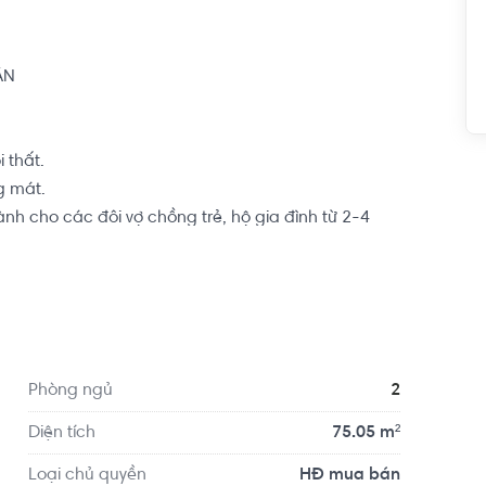
N

thất.

 mát.

h cho các đôi vợ chồng trẻ, hộ gia đình từ 2-4 
n tâm lập nghiệp nơi thành phố đông đúc này.

quy hoạch đan xen với hệ thống kênh rạch vô cùng 
rung tâm, công viên cộng đồng, khu câu cá, khu 
. Đây đều là những địa điểm lý tưởng cho một buổi 
n, ngày lễ.
Phòng ngủ
2
Diện tích
75.05 m²
Loại chủ quyền
HĐ mua bán