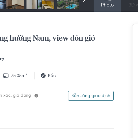
Photo
3D v
ông hướng Nam, view đón gió
22
75.05m²
Bắc
ính xác, giá đúng
Sẵn sàng giao dịch