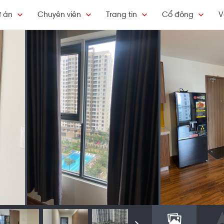
 án
Chuyên viên
Trang tin
Cổ đông
V