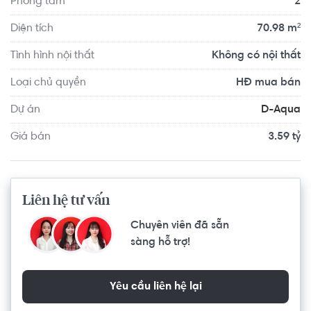
Phòng tắm
2
Đường Võ Văn Kiệt là tuyến giao thông trọng điểm, kết nối 
Đông và Tây Sài Gòn, có ý nghĩa kinh tế và mỹ quan đô thị.
Diện tích
70.98 m²
Tình hình nội thất
Không có nội thất
Loại chủ quyền
HĐ mua bán
Dự án
D-Aqua
Giá bán
3.59 tỷ
Liên hệ tư vấn
Chuyên viên đã sẵn
sàng hỗ trợ!
Yêu cầu liên hệ lại