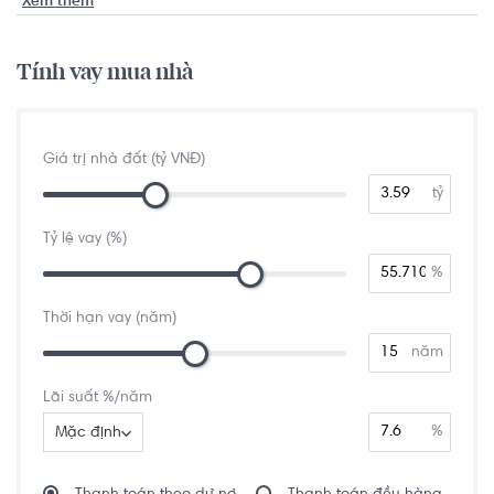
Xem thêm
Tính vay mua nhà
Giá trị nhà đất (tỷ VNĐ)
tỷ
Tỷ lệ vay (%)
%
Thời hạn vay (năm)
năm
Lãi suất %/năm
%
Mặc định