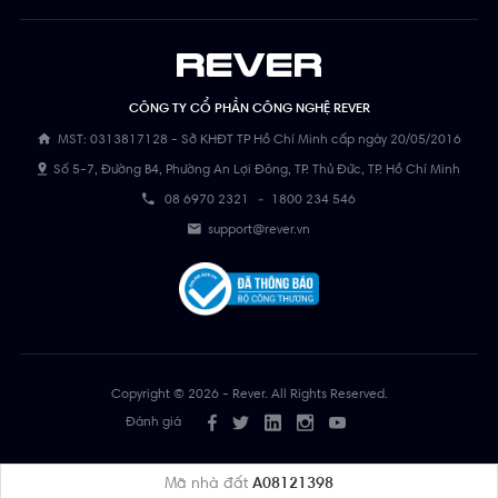
CÔNG TY CỔ PHẦN CÔNG NGHỆ REVER
MST: 0313817128 - Sở KHĐT TP Hồ Chí Minh cấp ngày 20/05/2016
Số 5-7, Đường B4, Phường An Lợi Đông, TP. Thủ Đức, TP. Hồ Chí Minh
08 6970 2321
-
1800 234 546
support@rever.vn
Copyright © 2026 - Rever. All Rights Reserved.
Đánh giá
Mã nhà đất
A08121398