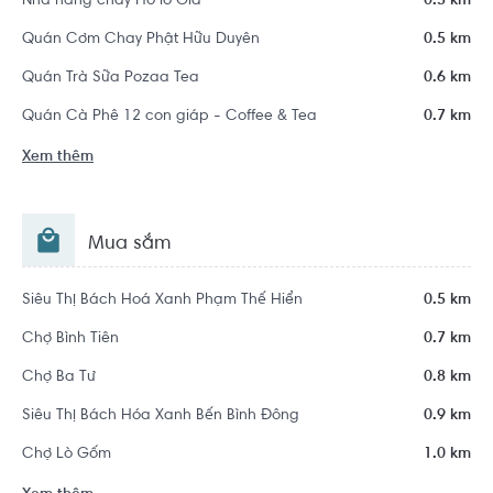
Nhà hàng chay Hồ lô Gia
0.5 km
Quán Cơm Chay Phật Hữu Duyên
0.5 km
Quán Trà Sữa Pozaa Tea
0.6 km
Quán Cà Phê 12 con giáp - Coffee & Tea
0.7 km
Xem thêm
Mua sắm
Siêu Thị Bách Hoá Xanh Phạm Thế Hiển
0.5 km
Chợ Bình Tiên
0.7 km
Chợ Ba Tư
0.8 km
Siêu Thị Bách Hóa Xanh Bến Bình Đông
0.9 km
Chợ Lò Gốm
1.0 km