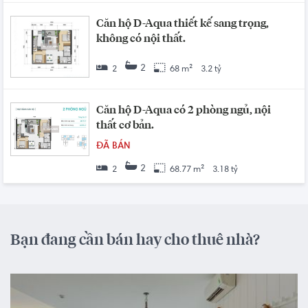
Căn hộ D-Aqua thiết kế sang trọng,
không có nội thất.
2
2
68 m²
3.2 tỷ
Căn hộ D-Aqua có 2 phòng ngủ, nội
thất cơ bản.
ĐÃ BÁN
2
2
68.77 m²
3.18 tỷ
Bạn đang cần bán hay cho thuê nhà?