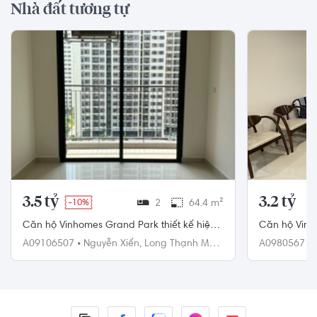
Nhà đất tương tự
3.5 tỷ
3.2 tỷ
-10%
2
64.4 m²
Căn hộ Vinhomes Grand Park thiết kế hiện
Căn hộ Vinh
đại, nội thất cơ bản.
trống, ban 
A09106507
•
Nguyễn Xiển,
Long Thạnh Mỹ,
A0980567
•
Quận 9
Quận 9