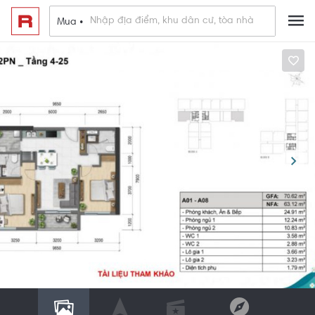
Mua •