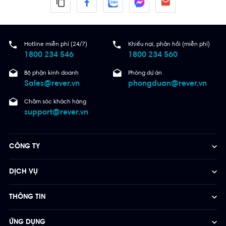
Hotline miễn phí (24/7)
Khiếu nại, phản hồi (miễn phí)
1800 234 546
1800 234 560
Bộ phận kinh doanh
Phòng dự án
Sales@rever.vn
phongduan@rever.vn
Chăm sóc khách hàng
support@rever.vn
CÔNG TY
DỊCH VỤ
THÔNG TIN
ỨNG DỤNG