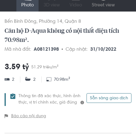
Photo
3D view
Video
Street view
Bến Bình Đông
Phường 14
Quận 8
Căn hộ D-Aqua không có nội thất diện tích
70.98m².
Mã nhà đất:
A08121398
Cập nhật:
31/10/2022
3.59 tỷ
51.29 triệu/m²
2
2
70.98m²
Thông tin đã xác thực, hình ảnh
Sẵn sàng giao dịch
thực, vị trí chính xác, giá đúng
Báo cáo nội dung