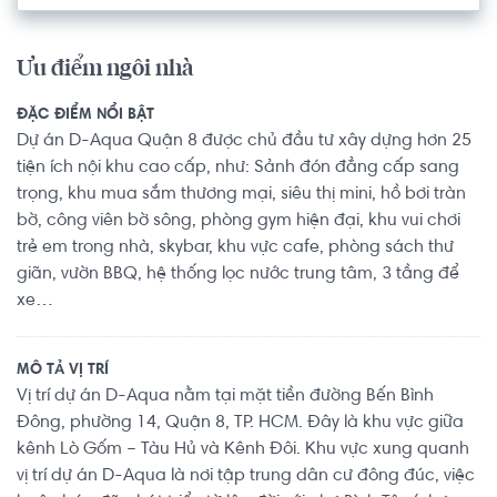
Ưu điểm ngôi nhà
ĐẶC ĐIỂM NỔI BẬT
Dự án D-Aqua Quận 8 được chủ đầu tư xây dựng hơn 25
tiện ích nội khu cao cấp, như: Sảnh đón đẳng cấp sang
trọng, khu mua sắm thương mại, siêu thị mini, hồ bơi tràn
bờ, công viên bờ sông, phòng gym hiện đại, khu vui chơi
trẻ em trong nhà, skybar, khu vực cafe, phòng sách thư
giãn, vườn BBQ, hệ thống lọc nước trung tâm, 3 tầng để
xe…
MÔ TẢ VỊ TRÍ
Vị trí dự án D-Aqua nằm tại mặt tiền đường Bến Bình
Đông, phường 14, Quận 8, TP. HCM. Đây là khu vực giữa
kênh Lò Gốm – Tàu Hủ và Kênh Đôi. Khu vực xung quanh
vị trí dự án D-Aqua là nơi tập trung dân cư đông đúc, việc