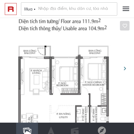
Mua •