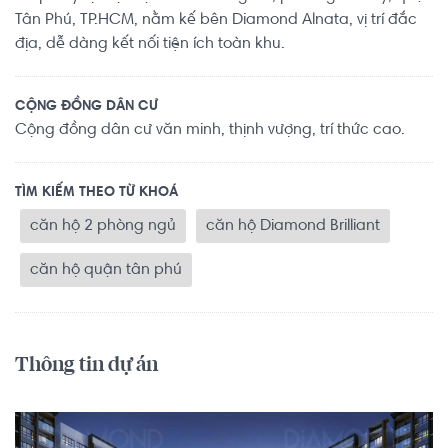
Tân Phú, TP.HCM, nằm kế bên Diamond Alnata, vị trí đắc
địa, dễ dàng kết nối tiện ích toàn khu.
CỘNG ĐỒNG DÂN CƯ
Cộng đồng dân cư văn minh, thịnh vượng, trí thức cao.
TÌM KIẾM THEO TỪ KHOÁ
căn hộ 2 phòng ngủ
căn hộ Diamond Brilliant
căn hộ quận tân phú
Thông tin dự án