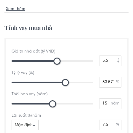
Xem thêm
Tính vay mua nhà
Giá trị nhà đất (tỷ VNĐ)
tỷ
Tỷ lệ vay (%)
%
Thời hạn vay (năm)
năm
Lãi suất %/năm
%
Mặc định