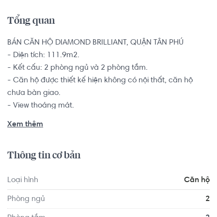
Tổng quan
BÁN CĂN HỘ DIAMOND BRILLIANT, QUẬN TÂN PHÚ

- Diện tích: 111.9m2.

- Kết cấu: 2 phòng ngủ và 2 phòng tắm.

- Căn hộ được thiết kế hiện không có nội thất, căn hộ 
chưa bàn giao.

- View thoáng mát.

Căn hộ là sự lựa chọn hàng đầu dành cho các gia đình 
Xem thêm
đông người, hộ gia đình từ 2-4 thành viên muốn tìm kiếm 
một chốn an cư để yên tâm lập nghiệp nơi thành phố 
Thông tin cơ bản
đông đúc này.

Loại hình
Căn hộ
Dù sở hữu hệ thống tiện ích hoàn chỉnh nhưng không vì thế 
mà Diamond Brilliant thiếu đi mảng xanh quý giá. Khi quỹ 
Phòng ngủ
2
đất đô thị ngày một hạn hẹp, cây xanh dần khan hiếm thì 