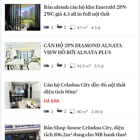
Bán nhanh căn hộ khu Emerald 2PN-
2WC giá 4,3 all in full nội thất
2
2
67 m²
4.3 tỷ
CĂN HỘ 2PN DIAMOND ALNATA
VIEW HỒ BƠI ALNATA PLUS
2
2
92.5 m²
5.5 tỷ
Căn hộ Celadon City đầy đủ nội thất
diện tích 80m²
ĐÃ BÁN
2
2
80 m²
3.35 tỷ
Bán Shop-house Celadon City, diện
tích 106.2m² đang cho MB bank thuê