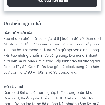
Yêu cầu liên hệ lại
Ưu điểm ngôi nhà
ĐẶC ĐIỂM NỔI BẬT
Sau những phản hồi tích cực từ thị trường đối với Diamond
Alnata, chủ đầu tư Gamuda Land tiếp tục công bố phân
khu thứ hai Diamond Brilliant. Vẫn giữ nguyên định hướng
kiến tạo những chuẩn mực sống sang, Diamond Brilliant
hứa hẹn sẽ là “viên kim cương” lấp lánh trên thị trường địa
ốc khu Tây Sài Gòn. Phân khu gồm 3 block cung ứng hơn
537 căn hộ từ 90 – 160m2 và 98 condo villa.
MÔ TẢ VỊ TRÍ
Diamond Brilliant là mảnh ghép thứ 2 trong phân khu
Diamond, thuộc quần thể khu đô thị Celadon City. Tòa
tháp này tọa lạc tại số 88 đường N1, phường Sơn Kỳ, quận