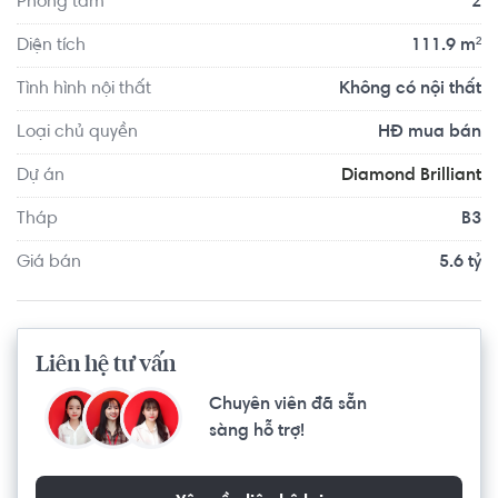
Phòng tắm
2
tại Diamond Brilliant lại là một trải nghiệm hoàn toàn khác. 
Bên cạnh đó, an cư tại Diamond Brilliant, bạn còn được 
Diện tích
111.9 m²
thụ hưởng toàn bộ tiện ích của khu đô thị Celadon City: 
Tình hình nội thất
Không có nội thất
khu phức hợp thể thao, trường mầm non quốc tế Canada 
Maple Bear, trường quốc tế liên cấp Á Châu, phòng khám 
Loại chủ quyền
HĐ mua bán
bác sĩ gia đình Hoàn Mỹ,...
Dự án
Diamond Brilliant
Tháp
B3
Giá bán
5.6 tỷ
Liên hệ tư vấn
Chuyên viên đã sẵn
sàng hỗ trợ!