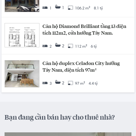
1
1
106.2 m²
8.1 tỷ
Căn hộ Diamond Brilliant tầng 13 diện
tích 112m2, cửa hướng Tây Nam.
2
2
112 m²
6 tỷ
Căn hộ duplex Celadon City hướng
Tây Nam, diện tích 97m²
2
3
97 m²
4.4 tỷ
Bạn đang cần bán hay cho thuê nhà?