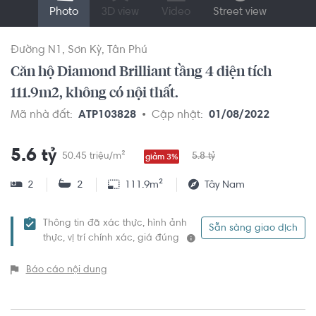
Photo
3D view
Video
Street view
Đường N1
Sơn Kỳ
Tân Phú
Căn hộ Diamond Brilliant tầng 4 diện tích
111.9m2, không có nội thất.
Mã nhà đất:
ATP103828
Cập nhật:
01/08/2022
5.6 tỷ
50.45 triệu/m²
5.8 tỷ
giảm 3%
2
2
111.9m²
Tây Nam
Thông tin đã xác thực, hình ảnh
Sẵn sàng giao dịch
thực, vị trí chính xác, giá đúng
Báo cáo nội dung