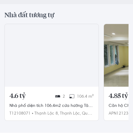
Nhà đất tương tự
4.6 tỷ
4.85 tỷ
2
106.4 m²
Nhà phố diện tích 106.4m2 cửa hướng Tây
Căn hộ Chun
Nam.
ban công nam
T12108071
•
Thạnh Lộc 8,
Thạnh Lộc,
Quận
APN121234
12
121m²
Nhuận