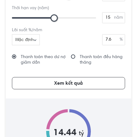
Thời hạn vay (năm)
năm
Lãi suất %/năm
%
Mặc định
Thanh toán theo dư nợ
Thanh toán đều hàng
giảm dần
tháng
Xem kết quả
14.44
tỷ