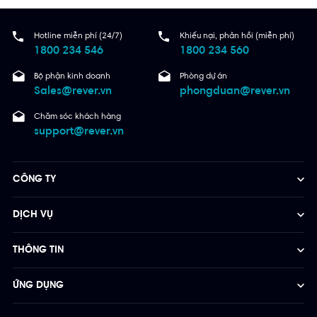
Hotline miễn phí (24/7)
Khiếu nại, phản hồi (miễn phí)
1800 234 546
1800 234 560
Bộ phận kinh doanh
Phòng dự án
Sales@rever.vn
phongduan@rever.vn
Chăm sóc khách hàng
support@rever.vn
CÔNG TY
DỊCH VỤ
THÔNG TIN
ỨNG DỤNG