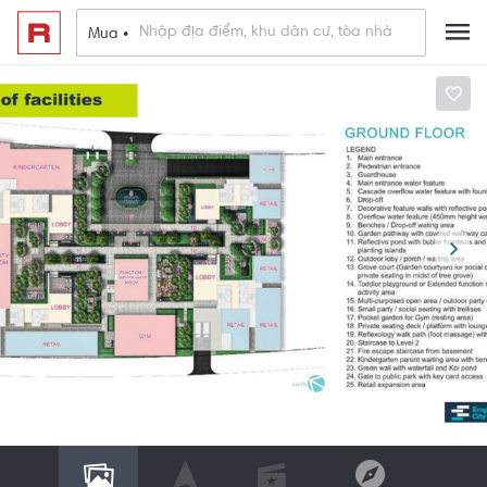
Mua •