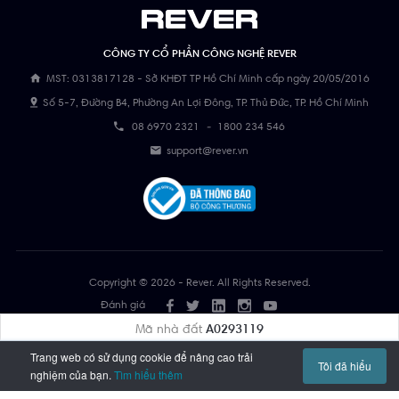
CÔNG TY CỔ PHẦN CÔNG NGHỆ REVER
MST: 0313817128 - Sở KHĐT TP Hồ Chí Minh cấp ngày 20/05/2016
Số 5-7, Đường B4, Phường An Lợi Đông, TP. Thủ Đức, TP. Hồ Chí Minh
08 6970 2321
-
1800 234 546
support@rever.vn
Copyright © 2026 - Rever. All Rights Reserved.
Đánh giá
Mã nhà đất
A0293119
Trang web có sử dụng cookie để nâng cao trải
1800 234 546
Tôi đã hiểu
nghiệm của bạn.
Tìm hiểu thêm