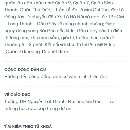
quận lân cận khác như: Quận 9, Quận 7, Quận Bình
Thạnh, Quận Thủ Đức,... Liền kề đại lộ Mai Chí Thọ, đại Lộ
Đông Tây. Di chuyển đến Xa Lộ Hà Nội và cao tốc TP.HCM
- Long Thành - Dầu Giây vô cùng nhanh chóng; Giáp
ngay dòng sông Sài Gòn uốn lượn; Gần ngay các tụ điểm
thương mại, khu mua sắm, giải trí, trường học quận 2
khoảng 6 – 8 phút; Kết nối với khu đô thị Phú Mỹ Hưng
(Quận 7) khoảng 15 phút đi xe
CỘNG ĐỒNG DÂN CƯ
Hướng đến cộng đồng dân cư văn minh, hiện đại
VỀ GIÁO DỤC
Trường ĐH Nguyễn Tất Thành; Đại học Sài Gòn; .... và
trường học các cấp trong dự án
TÌM KIẾM THEO TỪ KHOÁ