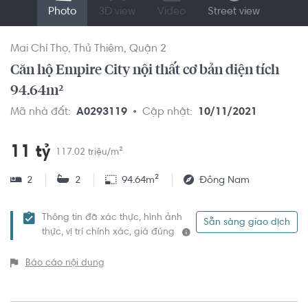
Photo
3D view
Video
Street view
Mai Chí Thọ
Thủ Thiêm
Quận 2
Căn hộ Empire City nội thất cơ bản diện tích
94.64m²
Mã nhà đất:
A0293119
Cập nhật:
10/11/2021
11 tỷ
117.02 triệu/m²
2
2
94.64m²
Đông Nam
Thông tin đã xác thực, hình ảnh
Sẵn sàng giao dịch
thực, vị trí chính xác, giá đúng
Báo cáo nội dung