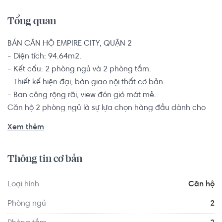
Tổng quan
BÁN CĂN HỘ EMPIRE CITY, QUẬN 2

- Diện tích: 94.64m2.

- Kết cấu: 2 phòng ngủ và 2 phòng tắm.

- Thiết kế hiện đại, bàn giao nội thất cơ bản.

- Ban công rộng rãi, view đón gió mát mẻ.

Căn hộ 2 phòng ngủ là sự lựa chọn hàng đầu dành cho 
các đôi vợ chồng trẻ, hộ gia đình từ 2-4 thành viên muốn 
Xem thêm
tìm kiếm một chốn an cư để yên tâm lập nghiệp nơi thành 
phố đông đúc này.

Thông tin cơ bản
Không chỉ sở hữu một vị trí vô cùng đắc địa ngay lõi trung 
Loại hình
Căn hộ
tâm khu đô thị mới Thủ Thiêm, Quận 2 mà dự án căn hộ 
Empire City còn sở hữu nguyên một hệ thống hạ tầng tiện 
Phòng ngủ
2
ích – dịch vụ hoàn hảo, vượt trội tiêu chuẩn quốc tế 5 sao 