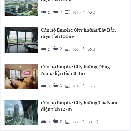
2
2
101 m²
40 tỷ
Căn hộ Empire City hướng Tây Bắc,
diện tích 100m²
2
2
100 m²
36 tỷ
Căn hộ Empire City hướng Đông
Nam, diện tích 164m²
3
3
164 m²
55 tỷ
Căn hộ Empire City hướng Tây Nam,
diện tích 127m²
2
3
127 m²
30.5 tỷ