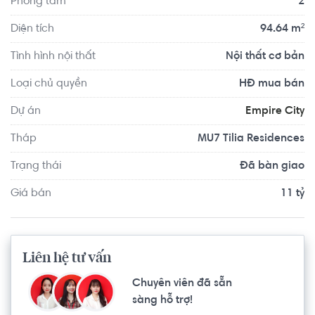
Phòng tắm
2
với mong muốn mang đến cho quý cư dân an sinh tại căn 
hộ Empire City một phong cách sống hoàn mỹ, đẳng cấp 
Diện tích
94.64 m²
nhất, một nơi an cư lý tưởng, một "hòn ngọc xanh mát" 
Tình hình nội thất
Nội thất cơ bản
ngay giữa lòng Sài Gòn.
Loại chủ quyền
HĐ mua bán
Dự án
Empire City
Tháp
MU7 Tilia Residences
Trạng thái
Đã bàn giao
Giá bán
11 tỷ
Liên hệ tư vấn
Chuyên viên đã sẵn
sàng hỗ trợ!