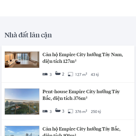
Nhà đất lân cận
Căn hộ Empire City hướng Tây Nam,
diện tích 127m²
2
3
127 m²
43 tỷ
Pent-house Empire City hướng Tây
Bắc, diện tích 376m²
3
3
376 m²
250 tỷ
Căn hộ Empire City hướng Tây Bắc,
diện tích 101m²