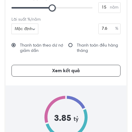
năm
Lãi suất %/năm
%
Mặc định
Thanh toán theo dư nợ
Thanh toán đều hàng
giảm dần
tháng
Xem kết quả
3.85
tỷ