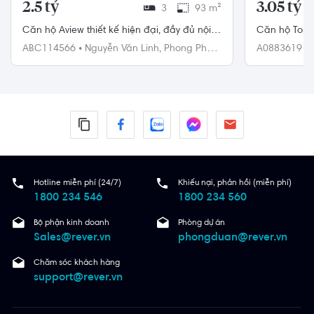
2.5 tỷ
3.05 tỷ
3
93 m²
Căn hộ Aview thiết kế hiện đại, đầy đủ nội
Căn hộ Topaz 
thất.
mọi tiện ích.
ABC114566
•
Nguyễn Văn Linh,
Phong Phú,
A0883619
•
Bình Chánh
Hotline miễn phí (24/7)
Khiếu nại, phản hồi (miễn phí)
1800 234 546
1800 234 560
Bộ phận kinh doanh
Phòng dự án
Sales@rever.vn
phongduan@rever.vn
Chăm sóc khách hàng
support@rever.vn