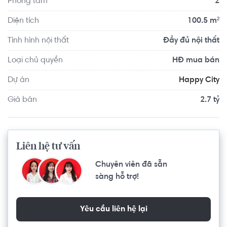
Phòng tắm
2
hướng.
Diện tích
100.5 m²
Tình hình nội thất
Đầy đủ nội thất
Loại chủ quyền
HĐ mua bán
Dự án
Happy City
Giá bán
2.7 tỷ
Liên hệ tư vấn
Chuyên viên đã sẵn
sàng hỗ trợ!
Yêu cầu liên hệ lại