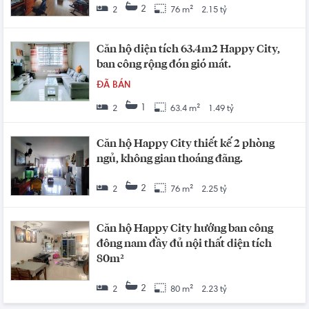
2
2
76 m²
2.15 tỷ
Căn hộ diện tích 63.4m2 Happy City,
ban công rộng đón gió mát.
ĐÃ BÁN
1
2
63.4 m²
1.49 tỷ
Căn hộ Happy City thiết kế 2 phòng
ngủ, không gian thoáng đãng.
2
2
76 m²
2.25 tỷ
Căn hộ Happy City hướng ban công
đông nam đầy đủ nội thất diện tích
80m²
2
2
80 m²
2.23 tỷ