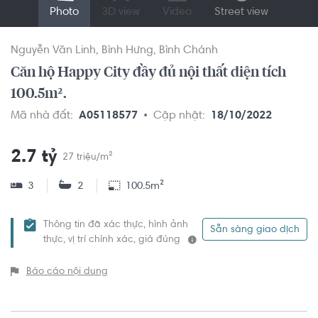
Photo
3D view
Video
Street view
Nguyễn Văn Linh
Bình Hưng
Bình Chánh
Căn hộ Happy City đầy đủ nội thất diện tích
100.5m².
Mã nhà đất:
A05118577
Cập nhật:
18/10/2022
2.7 tỷ
27 triệu/m²
3
2
100.5m²
Thông tin đã xác thực, hình ảnh
Sẵn sàng giao dịch
thực, vị trí chính xác, giá đúng
Báo cáo nội dung