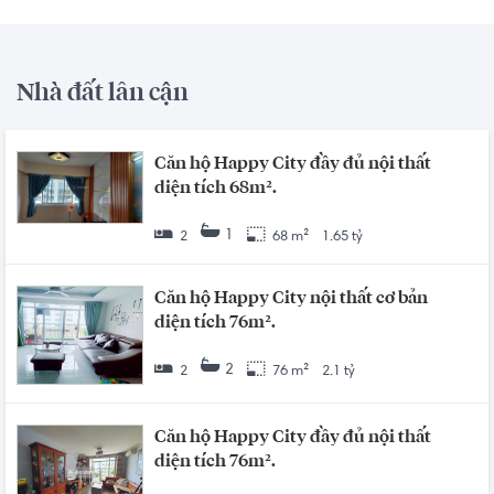
Nhà đất lân cận
Căn hộ Happy City đầy đủ nội thất
diện tích 68m².
1
2
68 m²
1.65 tỷ
Căn hộ Happy City nội thất cơ bản
diện tích 76m².
2
2
76 m²
2.1 tỷ
Căn hộ Happy City đầy đủ nội thất
diện tích 76m².