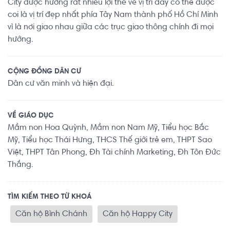
City được hưởng rất nhiều lợi thế về vị trí đây có thể được
coi là vị trí đẹp nhất phía Tây Nam thành phố Hồ Chí Minh
vì là nơi giao nhau giữa các trục giao thông chính đi mọi
hướng.
CỘNG ĐỒNG DÂN CƯ
Dân cư văn minh và hiện đại.
VỀ GIÁO DỤC
Mầm non Hoa Quỳnh, Mầm non Nam Mỹ, Tiểu học Bắc
Mỹ, Tiểu học Thái Hưng, THCS Thế giới trẻ em, THPT Sao
Việt, THPT Tân Phong, Đh Tài chính Marketing, Đh Tôn Đức
Thắng.
TÌM KIẾM THEO TỪ KHOÁ
Căn hộ Bình Chánh
Căn hộ Happy City