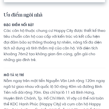
Ưu điểm ngôi nhà
ĐẶC ĐIỂM NỔI BẬT
Các căn hộ thuộc chung cư Happy City được thiết kế theo
tiêu chuẩn căn hộ cao cấp với kiến trúc và kết cấu hiện
đại đảm bảo sự thông thoáng tự nhiên, nâng tối đa diện
tích sử dụng và tính thẩm mỹ của căn hộ. Với diện tích
khoảng 76m2 tạo không gian ấm cúng, gần gũi cho
những gia đình trẻ.
MÔ TẢ VỊ TRÍ
Nằm ngay trên mặt tiền Nguyễn Văn Linh rộng 120m ngay
ngã tư giao nhau với quốc lộ 50 rộng 40m và đường Bình
Tiên nối dài rộng 70m. Địa chỉ tại lô 11 xã Bình Hưng,
Huyện Bình Chánh, Tp. Hồ Chí Minh. Vì vậy có thể nói toàn
thể KDC Hạnh Phúc (Happy City) và cụm căn hộ Happy