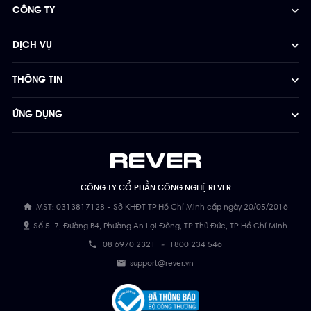
CÔNG TY
DỊCH VỤ
THÔNG TIN
ỨNG DỤNG
CÔNG TY CỔ PHẦN CÔNG NGHỆ REVER
MST: 0313817128 - Sở KHĐT TP Hồ Chí Minh cấp ngày 20/05/2016
Số 5-7, Đường B4, Phường An Lợi Đông, TP. Thủ Đức, TP. Hồ Chí Minh
08 6970 2321
-
1800 234 546
support@rever.vn