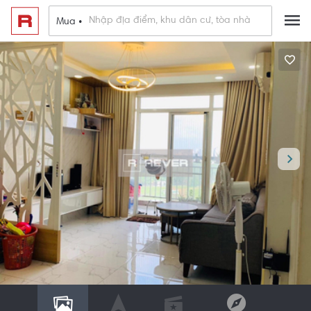
Mua •