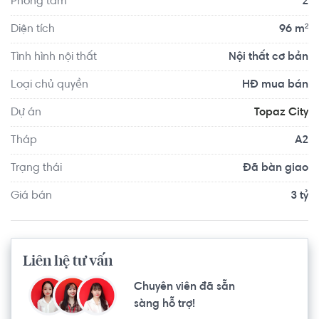
Phòng tắm
2
chưa tới 500m và cách Quận 4 khoảng 800m.
Diện tích
96 m²
Tình hình nội thất
Nội thất cơ bản
Loại chủ quyền
HĐ mua bán
Dự án
Topaz City
Tháp
A2
Trạng thái
Đã bàn giao
Giá bán
3 tỷ
Liên hệ tư vấn
Chuyên viên đã sẵn
sàng hỗ trợ!