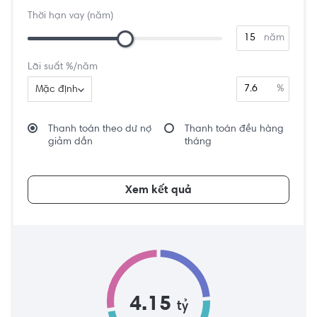
Thời hạn vay (năm)
năm
Lãi suất %/năm
%
Mặc định
Thanh toán theo dư nợ
Thanh toán đều hàng
giảm dần
tháng
Xem kết quả
4.15
tỷ