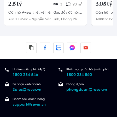
2.5 tỷ
3.05 tỷ
3
93 m²
Căn hộ Aview thiết kế hiện đại, đầy đủ nội
Căn hộ Topaz 
thất.
mọi tiện ích.
ABC114566
•
Nguyễn Văn Linh,
Phong Phú,
A0883619
•
Bình Chánh
Hotline miễn phí (24/7)
Khiếu nại, phản hồi (miễn phí)
1800 234 546
1800 234 560
Bộ phận kinh doanh
Phòng dự án
Sales@rever.vn
phongduan@rever.vn
Chăm sóc khách hàng
support@rever.vn