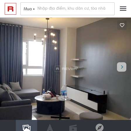
Mua •