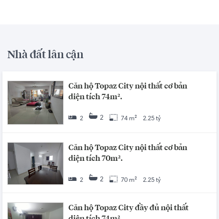
Nhà đất lân cận
Căn hộ Topaz City nội thất cơ bản
diện tích 74m².
2
2
74 m²
2.25 tỷ
Căn hộ Topaz City nội thất cơ bản
diện tích 70m².
2
2
70 m²
2.25 tỷ
Căn hộ Topaz City đầy đủ nội thất
diện tích 74m²