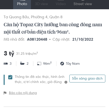
Photo
3D view
Video
Street view
Tạ Quang Bửu
Phường 4
Quận 8
Căn hộ Topaz City hướng ban công đông nam
nội thất cơ bản diện tích 96m².
Mã nhà đất:
A08120448
Cập nhật:
21/10/2022
3 tỷ
31.25 triệu/m²
3
2
96m²
Tây Nam
Thông tin đã xác thực, hình ảnh
Sẵn sàng giao dịch
thực, vị trí chính xác, giá đúng
Báo cáo nội dung