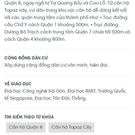
Quận 8, ngay ngã tư Tạ Quang Bửu và Cao Lỗ. Từ căn hộ
Topaz này, cư dân trong khu vực căn hộ dễ dàng kết nối
với các quận trung tâm của thành phố như: • Trục đường
cầu Chữ Y cách Quận 1 khoảng 500m. • Trục đường
Dương Bá Trạch cách trung tâm Quận 7 chưa tới 500m và
cách Quận 4 khoảng 800m.
CỘNG ĐỒNG DÂN CƯ
Xây dựng cộng đồng dân cư văn minh, hiện đại.
VỀ GIÁO DỤC
Đại học Công nghệ Sài Gòn, Đại học RMIT, Trường Quốc
tế Singapore, Đại học Tôn Đức Thắng.
TÌM KIẾM THEO TỪ KHOÁ
Căn hộ Quận 8
Căn hộ Topaz City