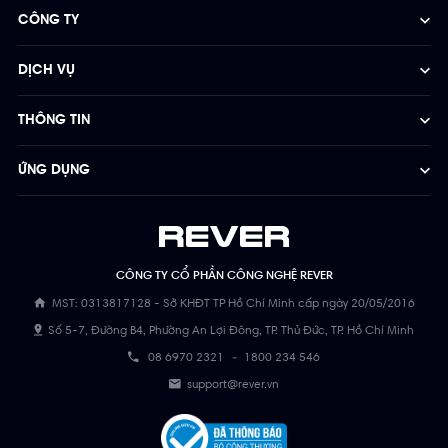
CÔNG TY
DỊCH VỤ
THÔNG TIN
ỨNG DỤNG
CÔNG TY CỔ PHẦN CÔNG NGHỆ REVER
MST: 0313817128 - Sở KHĐT TP Hồ Chí Minh cấp ngày 20/05/2016
Số 5-7, Đường B4, Phường An Lợi Đông, TP. Thủ Đức, TP. Hồ Chí Minh
08 6970 2321
-
1800 234 546
support@rever.vn