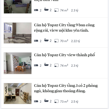
2
2
74 m²
2.3 tỷ
Căn hộ Topaz City tầng 9 ban công
rộng rãi, view nội khu yên tĩnh.
2
2
70 m²
2.22 tỷ
Căn hộ Topaz City view thành phố
2
2
74 m²
2.3 tỷ
Căn hộ Topaz City tầng 3 có 2 phòng
ngủ, không gian thoáng đãng.
2
2
73 m²
2.5 tỷ