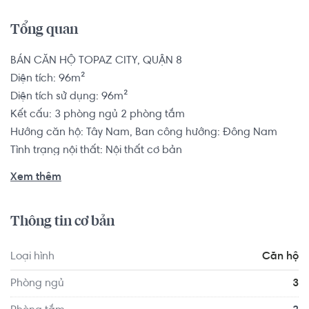
Tổng quan
BÁN CĂN HỘ TOPAZ CITY, QUẬN 8

Diện tích: 96m²

Diện tích sử dụng: 96m²

Kết cấu: 3 phòng ngủ 2 phòng tắm

Hướng căn hộ: Tây Nam, Ban công hướng: Đông Nam

Tình trạng nội thất: Nội thất cơ bản

Pháp lý: Hợp đồng mua bán

Xem thêm
Dự án Topaz City nằm tại vị trí đắt địa nhất của trung tâm 
Thông tin cơ bản
Quận 8, ngay ngã tư Tạ Quang Bửu và Cao Lỗ. Từ căn hộ 
Topaz này, cư dân trong khu vực căn hộ dễ dàng kết nối 
Loại hình
Căn hộ
với các quận trung tâm của thành phố như:

•	Trục đường cầu Chữ Y cách Quận 1 khoảng 500m.

Phòng ngủ
3
•	Trục đường Dương Bá Trạch cách trung tâm Quận 7 