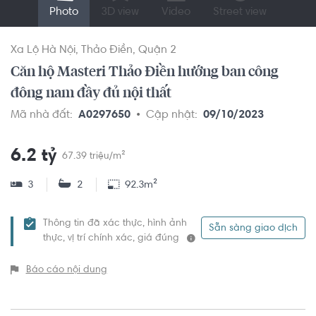
Photo
3D view
Video
Street view
Xa Lộ Hà Nội
Thảo Điền
Quận 2
Căn hộ Masteri Thảo Điền hướng ban công
đông nam đầy đủ nội thất
Mã nhà đất:
A0297650
Cập nhật:
09/10/2023
6.2 tỷ
67.39 triệu/m²
3
2
92.3m²
Thông tin đã xác thực, hình ảnh
Sẵn sàng giao dịch
thực, vị trí chính xác, giá đúng
Báo cáo nội dung