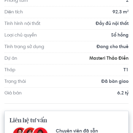
Phòng tắm
2
thích làm những điều yêu thích.

Diện tích
92.3 m²
Masteri Thảo Điền là một trong những dự án nổi bật trong 
Tình hình nội thất
Đầy đủ nội thất
khu vực Thảo Điền Quận 2. Khu căn hộ luôn thu hút một 
lượng lớn khách hàng đặc biệt là những người nước ngoài 
Loại chủ quyền
Sổ hồng
thuê ở nhờ vị trí đẹp, mặt tiền Xa Lộ Hà Nội, cận tuyến 
Tình trạng sử dụng
Đang cho thuê
Metro, thiết kế nhiều mảng xanh và đa dạng tiện ích nội 
khu.
Dự án
Masteri Thảo Điền
Tháp
T1
Trạng thái
Đã bàn giao
Giá bán
6.2 tỷ
Liên hệ tư vấn
Chuyên viên đã sẵn