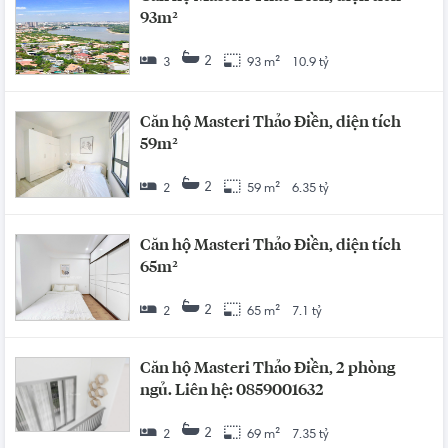
93m²
2
3
93 m²
10.9 tỷ
Căn hộ Masteri Thảo Điền, diện tích
59m²
2
2
59 m²
6.35 tỷ
Căn hộ Masteri Thảo Điền, diện tích
65m²
2
2
65 m²
7.1 tỷ
Căn hộ Masteri Thảo Điền, 2 phòng
ngủ. Liên hệ: 0859001632
2
2
69 m²
7.35 tỷ