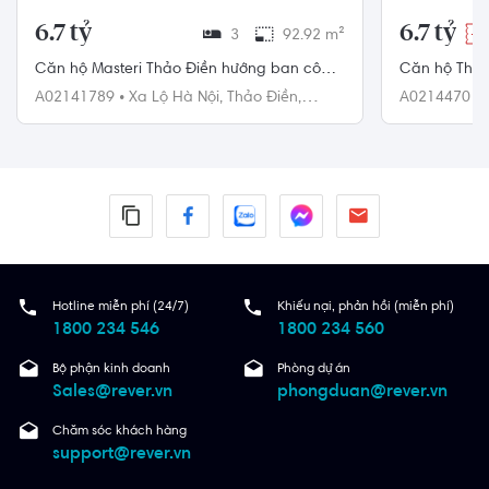
6.7 tỷ
6.7 tỷ
3
92.92 m²
-3
Căn hộ Masteri Thảo Điền hướng ban công
Căn hộ Thủ 
đông bắc đầy đủ nội thất diện tích
công đông bắ
A02141789
•
Xa Lộ Hà Nội,
Thảo Điền,
A02144701
92.92m².
Quận 2
88m²
Quận 2
Hotline miễn phí (24/7)
Khiếu nại, phản hồi (miễn phí)
1800 234 546
1800 234 560
Bộ phận kinh doanh
Phòng dự án
Sales@rever.vn
phongduan@rever.vn
Chăm sóc khách hàng
support@rever.vn