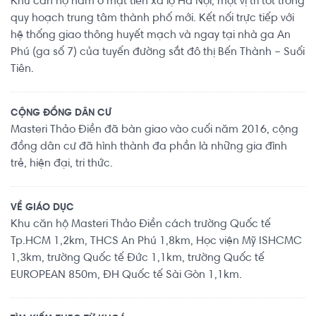
Khu căn hộ nằm ở mặt tiền xa lộ Hà Nội, một vị trí tốt trong
quy hoạch trung tâm thành phố mới. Kết nối trực tiếp với
hệ thống giao thông huyết mạch và ngay tại nhà ga An
Phú (ga số 7) của tuyến đường sắt đô thị Bến Thành – Suối
Tiên.
CỘNG ĐỒNG DÂN CƯ
Masteri Thảo Điền đã bàn giao vào cuối năm 2016, cộng
đồng dân cư đã hình thành đa phần là những gia đình
trẻ, hiện đại, tri thức.
VỀ GIÁO DỤC
Khu căn hộ Masteri Thảo Điền cách trường Quốc tế
Tp.HCM 1,2km, THCS An Phú 1,8km, Học viện Mỹ ISHCMC
1,3km, trường Quốc tế Đức 1,1km, trường Quốc tế
EUROPEAN 850m, ĐH Quốc tế Sài Gòn 1,1km.