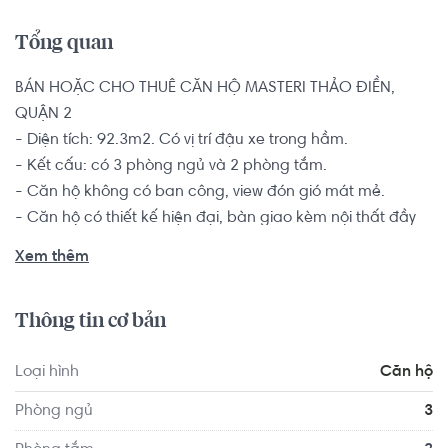
Tổng quan
BÁN HOẶC CHO THUÊ CĂN HỘ MASTERI THẢO ĐIỀN, 
QUẬN 2 

- Diện tích: 92.3m2. Có vị trí đậu xe trong hầm.

- Kết cấu: có 3 phòng ngủ và 2 phòng tắm. 

- Căn hộ không có ban công, view đón gió mát mẻ.

- Căn hộ có thiết kế hiện đại, bàn giao kèm nội thất đầy 
đủ: có thêm hệ thống máy sấy 12kg, máy rửa chén, lò 
Xem thêm
nướng, bếp rộng quầy bar, bàn ăn thông minh mở rộng, 
hệ thống giải trí âm thanh âm trần, tivi màn hình lớn,  tủ 
Thông tin cơ bản
lạnh hệ thống quạt thông gió.

Nhằm mong muốn có 1 không gian rộng rãi cho các hộ 
Loại hình
Căn hộ
gia đình đông thành viên, nhiều thế hệ, căn hộ 3 phòng sẽ 
ngủ giúp các thành viên trong gia đình đều có sự gần gũi 
Phòng ngủ
3
nhưng vẫn đủ riêng tư, có nhiều không gian hơn để thỏa 