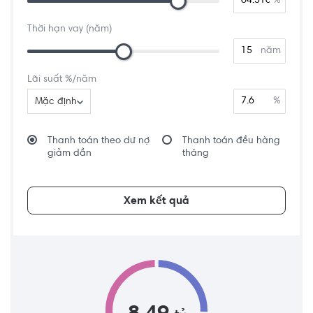
%
Thời hạn vay (năm)
năm
Lãi suất %/năm
%
Mặc định
Thanh toán theo dư nợ
Thanh toán đều hàng
giảm dần
tháng
Xem kết quả