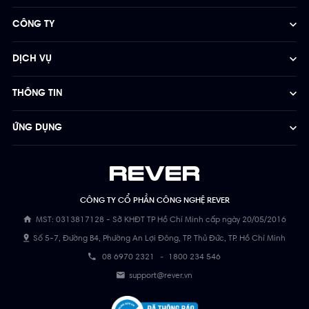
CÔNG TY
DỊCH VỤ
THÔNG TIN
ỨNG DỤNG
CÔNG TY CỔ PHẦN CÔNG NGHỆ REVER
MST: 0313817128 - Sở KHĐT TP Hồ Chí Minh cấp ngày 20/05/2016
Số 5-7, Đường B4, Phường An Lợi Đông, TP. Thủ Đức, TP. Hồ Chí Minh
08 6970 2321
-
1800 234 546
support@rever.vn