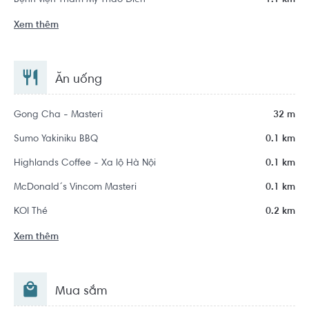
Bệnh viện Thẩm Mỹ Thảo Điền
1.1 km
Xem thêm
Ăn uống
Gong Cha - Masteri
32 m
Sumo Yakiniku BBQ
0.1 km
Highlands Coffee - Xa lộ Hà Nội
0.1 km
McDonald´s Vincom Masteri
0.1 km
KOI Thé
0.2 km
Xem thêm
Mua sắm