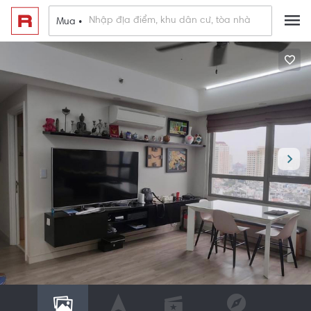
Mua •