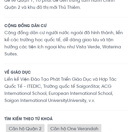
để về Quận 1, 10 phút để đến trung tâm hành chính
Quận 2 và khu đô thị mới Thủ Thiêm.
CỘNG ĐỒNG DÂN CƯ
Cộng đồng dân cư người nước ngoài đã hình thành, liền
kề các trường học quốc tế, dễ dàng giao lưu và tận
hưởng các tiện ích ngoại khu như Vista Verde, Waterina
Suites.
VỀ GIÁO DỤC
Liền kề Viện Đào Tạo Phát Triển Giáo Dục và Hợp Tác
Quốc Tế - ITEDIC, Trường quốc tế SaigonStar, ACG
International School, European International School,
Saigon International UniversityUniversity, v.v.
TÌM KIẾM THEO TỪ KHOÁ
Căn hộ Quận 2
Căn hộ One Verandah