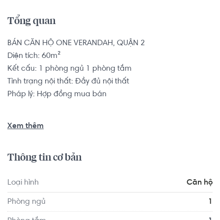
Tổng quan
BÁN CĂN HỘ ONE VERANDAH, QUẬN 2

Diện tích: 60m²

Kết cấu: 1 phòng ngủ 1 phòng tắm

Tình trạng nội thất: Đầy đủ nội thất

Pháp lý: Hợp đồng mua bán

Liền kề Đảo Kim Cương, được quy hoạch bài bản trong 
Xem thêm
khu dân cư đã định hình tại Thạnh Mỹ Lợi, chỉ mất 15 phút 
để về Quận 1, 10 phút để đến trung tâm hành chính 
Thông tin cơ bản
Quận 2 và khu đô thị mới Thủ Thiêm.

Loại hình
Căn hộ
Căn hộ có vị trí cách Trường Mầm non Cỏ Ba Lá - Clover 
Montessori Quận 2 khoảng 3.5km, cách Trường Mầm non 
Phòng ngủ
1
Úc Châu khoảng 1.8km. Di chuyển tới VShape Fitness & 