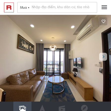
Mua •