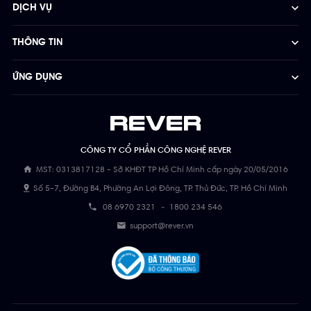
DỊCH VỤ
THÔNG TIN
ỨNG DỤNG
CÔNG TY CỔ PHẦN CÔNG NGHỆ REVER
MST: 0313817128 - Sở KHĐT TP Hồ Chí Minh cấp ngày 20/05/2016
Số 5-7, Đường B4, Phường An Lợi Đông, TP. Thủ Đức, TP. Hồ Chí Minh
08 6970 2321
-
1800 234 546
support@rever.vn