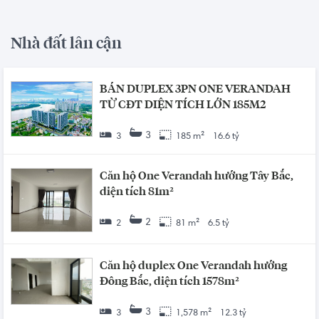
Nhà đất lân cận
BÁN DUPLEX 3PN ONE VERANDAH
TỪ CĐT DIỆN TÍCH LỚN 185M2
3
3
185 m²
16.6 tỷ
Căn hộ One Verandah hướng Tây Bắc,
diện tích 81m²
2
2
81 m²
6.5 tỷ
Căn hộ duplex One Verandah hướng
Đông Bắc, diện tích 1578m²
3
3
1,578 m²
12.3 tỷ