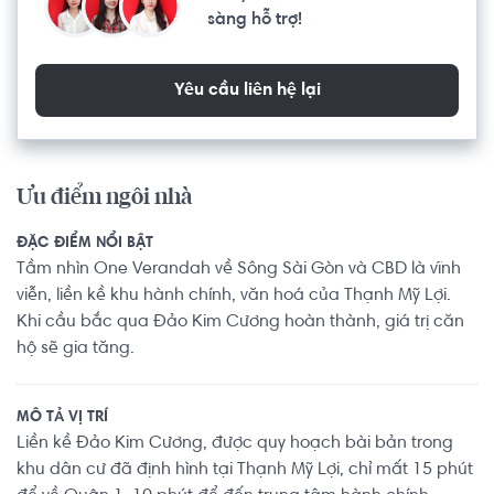
sàng hỗ trợ!
Yêu cầu liên hệ lại
Ưu điểm ngôi nhà
ĐẶC ĐIỂM NỔI BẬT
Tầm nhìn One Verandah về Sông Sài Gòn và CBD là vĩnh
viễn, liền kề khu hành chính, văn hoá của Thạnh Mỹ Lợi.
Khi cầu bắc qua Đảo Kim Cương hoàn thành, giá trị căn
hộ sẽ gia tăng.
MÔ TẢ VỊ TRÍ
Liền kề Đảo Kim Cương, được quy hoạch bài bản trong
khu dân cư đã định hình tại Thạnh Mỹ Lợi, chỉ mất 15 phút