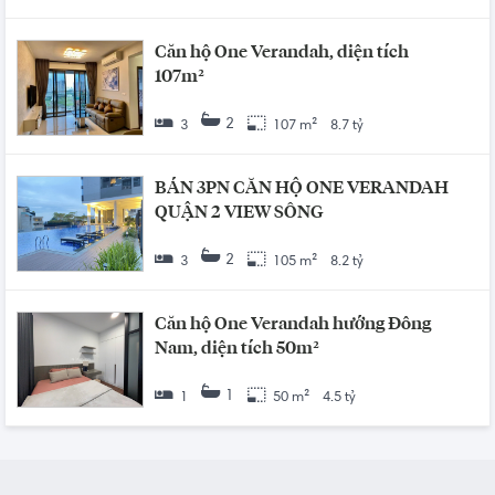
Căn hộ One Verandah, diện tích
107m²
2
3
107 m²
8.7 tỷ
BÁN 3PN CĂN HỘ ONE VERANDAH
QUẬN 2 VIEW SÔNG
2
3
105 m²
8.2 tỷ
Căn hộ One Verandah hướng Đông
Nam, diện tích 50m²
1
1
50 m²
4.5 tỷ