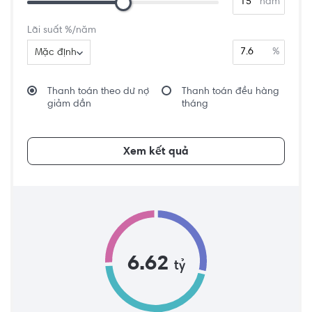
năm
Lãi suất %/năm
%
Mặc định
Thanh toán theo dư nợ
Thanh toán đều hàng
giảm dần
tháng
Xem kết quả
6.62
tỷ