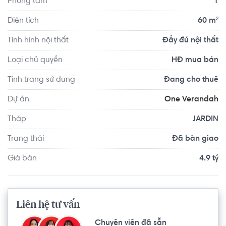
Phòng tắm
1
Yoga Center Quận 2 khoảng 2.0km, F5 Gym And Fitness 
Center khoảng 1.1km. Tọa lạc tại vị trí thuận tiện di 
Diện tích
60 m²
chuyển với đầy đủ các tiện ích về y tế, giáo dục và giải trí.
Tình hình nội thất
Đầy đủ nội thất
Loại chủ quyền
HĐ mua bán
Tình trạng sử dụng
Đang cho thuê
Dự án
One Verandah
Tháp
JARDIN
Trạng thái
Đã bàn giao
Giá bán
4.9 tỷ
Liên hệ tư vấn
Chuyên viên đã sẵn