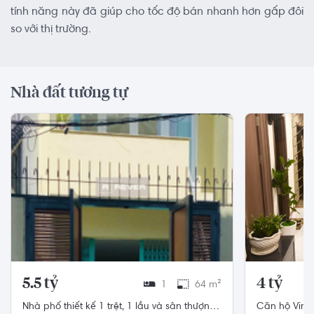
tính năng này đã giúp cho tốc độ bán nhanh hơn gấp đôi
so với thị trường.
Nhà đất tương tự
5.5 tỷ
4 tỷ
1
64 m²
Nhà phố thiết kế 1 trệt, 1 lầu và sân thượng
Căn hộ Vinh