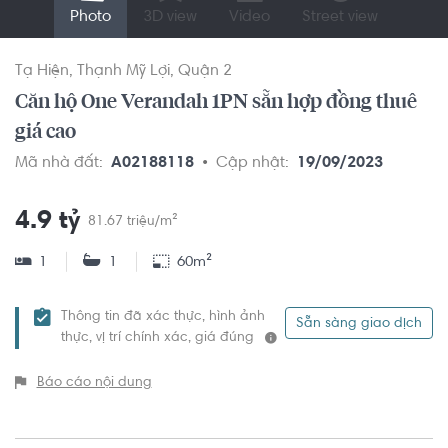
Photo
3D view
Video
Street view
Tạ Hiện
Thạnh Mỹ Lợi
Quận 2
Căn hộ One Verandah 1PN sẵn hợp đồng thuê
giá cao
Mã nhà đất:
A02188118
Cập nhật:
19/09/2023
4.9 tỷ
81.67 triệu/m²
1
1
60m²
Thông tin đã xác thực, hình ảnh
Sẵn sàng giao dịch
thực, vị trí chính xác, giá đúng
Báo cáo nội dung