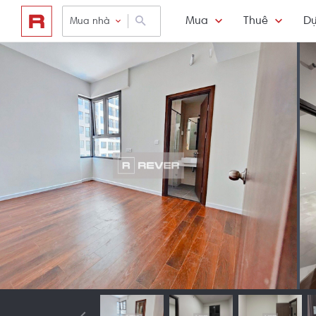
Mua
Thuê
Dự
Mua nhà