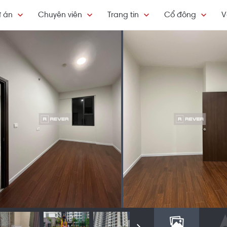
 án
Chuyên viên
Trang tin
Cổ đông
V