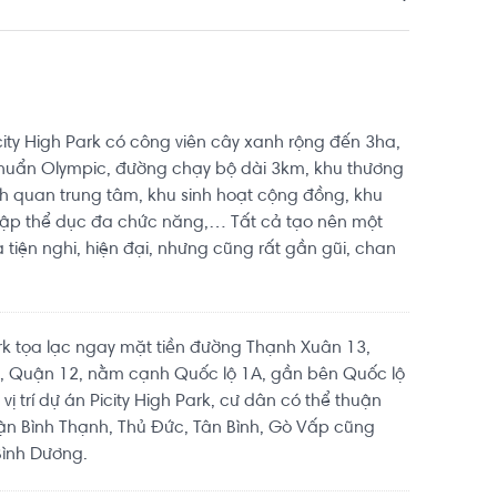
city High Park có công viên cây xanh rộng đến 3ha,
chuẩn Olympic, đường chạy bộ dài 3km, khu thương
 quan trung tâm, khu sinh hoạt cộng đồng, khu
ập thể dục đa chức năng,… Tất cả tạo nên một
tiện nghi, hiện đại, nhưng cũng rất gần gũi, chan
ark tọa lạc ngay mặt tiền đường Thạnh Xuân 13,
 Quận 12, nằm cạnh Quốc lộ 1A, gần bên Quốc lộ
vị trí dự án Picity High Park, cư dân có thể thuận
uận Bình Thạnh, Thủ Đức, Tân Bình, Gò Vấp cũng
Bình Dương.