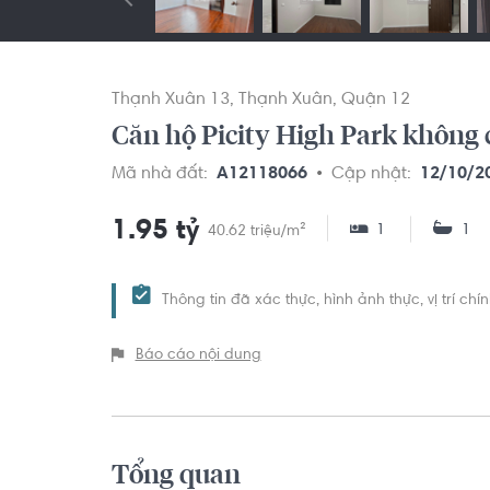
Thạnh Xuân 13
Thạnh Xuân
Quận 12
Căn hộ Picity High Park không c
Mã nhà đất:
A12118066
Cập nhật:
12/10/2
1.95 tỷ
1
1
40.62 triệu/m²
Thông tin đã xác thực, hình ảnh thực, vị trí ch
Báo cáo nội dung
Tổng quan