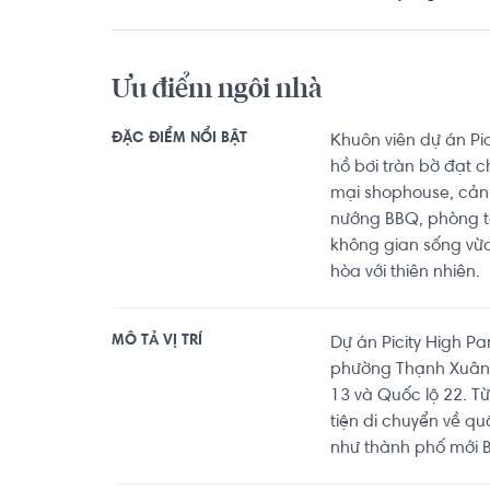
Ưu điểm ngôi nhà
ĐẶC ĐIỂM NỔI BẬT
Khuôn viên dự án Pi
hồ bơi tràn bờ đạt 
mại shophouse, cảnh
nướng BBQ, phòng t
không gian sống vừa 
hòa với thiên nhiên.
MÔ TẢ VỊ TRÍ
Dự án Picity High P
phường Thạnh Xuân,
13 và Quốc lộ 22. Từ 
tiện di chuyển về q
như thành phố mới 