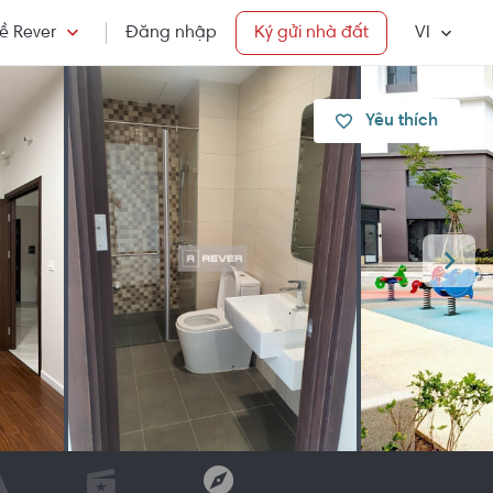
ề Rever
Đăng nhập
Ký gửi nhà đất
VI
Yêu thích