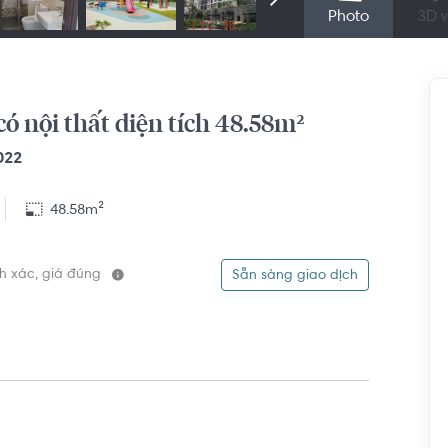
Photo
3D v
ó nội thất diện tích 48.58m²
022
48.58m²
ính xác, giá đúng
Sẵn sàng giao dịch