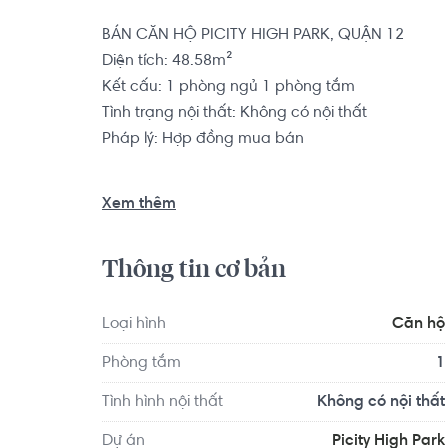
BÁN CĂN HỘ PICITY HIGH PARK, QUẬN 12

Diện tích: 48.58m²

Kết cấu: 1 phòng ngủ 1 phòng tắm

Tình trạng nội thất: Không có nội thất

Pháp lý: Hợp đồng mua bán

Dự án Picity High Park tọa lạc ngay mặt tiền đ
Xem thêm
nằm cạnh Quốc lộ 1A, gần bên Quốc lộ 13 và Quốc 
thể thuận tiện di chuyển về quận Bình Thạnh, T
Thông tin cơ bản
Bình Dương.

Loại hình
Căn hộ
Căn hộ có vị trí cách Trường Quốc tế Thành ph
Phòng tắm
1
cách Saint Ange French International School kh
thao Hoa Lư khoảng 9.6km, Sân Bóng đá Mini khoản
Tình hình nội thất
Không có nội thất
với đầy đủ các tiện ích về y tế, giáo dục và giải tr
Dự án
Picity High Park