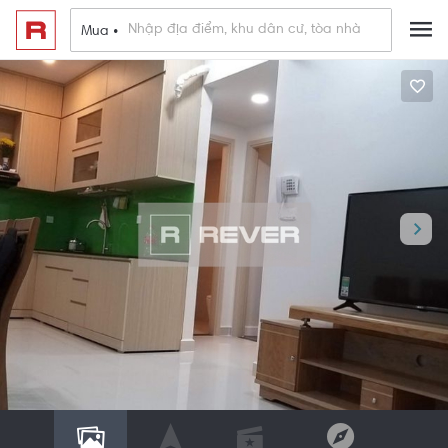
Mua •