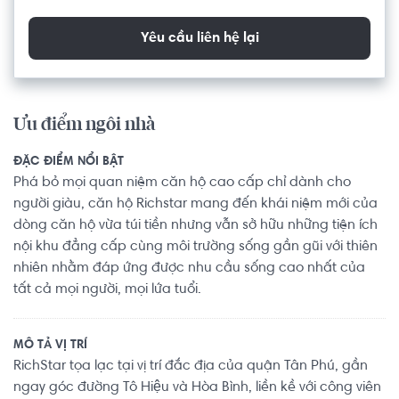
Yêu cầu liên hệ lại
Ưu điểm ngôi nhà
ĐẶC ĐIỂM NỔI BẬT
Phá bỏ mọi quan niệm căn hộ cao cấp chỉ dành cho
người giàu, căn hộ Richstar mang đến khái niệm mới của
dòng căn hộ vừa túi tiền nhưng vẫn sở hữu những tiện ích
nội khu đẳng cấp cùng môi trường sống gần gũi với thiên
nhiên nhằm đáp ứng được nhu cầu sống cao nhất của
tất cả mọi người, mọi lứa tuổi.
MÔ TẢ VỊ TRÍ
RichStar tọa lạc tại vị trí đắc địa của quận Tân Phú, gần
ngay góc đường Tô Hiệu và Hòa Bình, liền kề với công viên