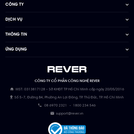
CÔNG TY
DỊCH VỤ
THÔNG TIN
ỨNG DỤNG
CÔNG TY CỔ PHẦN CÔNG NGHỆ REVER
MST: 0313817128 - Sở KHĐT TP Hồ Chí Minh cấp ngày 20/05/2016
Số 5-7, Đường B4, Phường An Lợi Đông, TP. Thủ Đức, TP. Hồ Chí Minh
08 6970 2321
-
1800 234 546
support@rever.vn