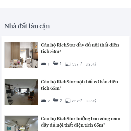
Nhà đất lân cận
Căn hộ RichStar đầy đủ nội thất diện
tích 53m²
1
1
53 m²
3.25 tỷ
Căn hộ RichStar nội thất cơ bản diện
tích 65m²
2
2
65 m²
3.35 tỷ
Căn hộ RichStar hướng ban công nam
đầy đủ nội thất diện tích 65m²