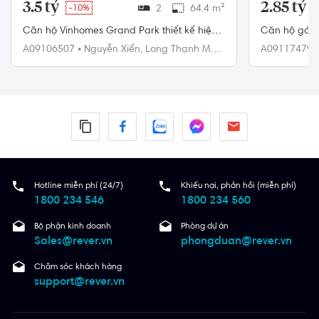
3.5 tỷ
2.85 tỷ
-10%
2
64.4 m²
Căn hộ Vinhomes Grand Park thiết kế hiện
Căn hộ góc 
đại, nội thất cơ bản.
nội thất diện
A09106507
•
Nguyễn Xiển,
Long Thạnh Mỹ,
A09117479
Quận 9
Quận 9
Hotline miễn phí (24/7)
Khiếu nại, phản hồi (miễn phí)
1800 234 546
1800 234 560
Bộ phận kinh doanh
Phòng dự án
Sales@rever.vn
phongduan@rever.vn
Chăm sóc khách hàng
support@rever.vn