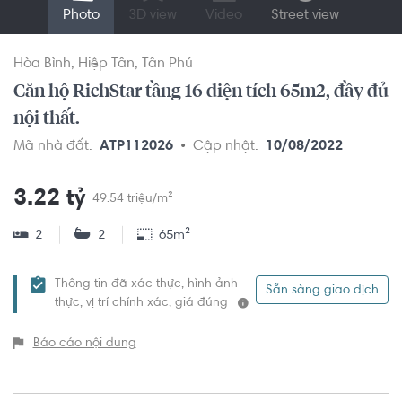
Photo
3D view
Video
Street view
Hòa Bình
Hiệp Tân
Tân Phú
Căn hộ RichStar tầng 16 diện tích 65m2, đầy đủ
nội thất.
Mã nhà đất:
ATP112026
Cập nhật:
10/08/2022
3.22 tỷ
49.54 triệu/m²
2
2
65m²
Thông tin đã xác thực, hình ảnh
Sẵn sàng giao dịch
thực, vị trí chính xác, giá đúng
Báo cáo nội dung