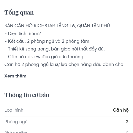
Tổng quan
BÁN CĂN HỘ RICHSTAR TẦNG 16, QUẬN TÂN PHÚ

- Diện tích: 65m2.

- Kết cấu: 2 phòng ngủ và 2 phòng tắm.

- Thiết kế sang trọng, bàn giao nội thất đầy đủ.

- Căn hộ có view đón gió cực thoáng.

Căn hộ 2 phòng ngủ là sự lựa chọn hàng đầu dành cho 
các đôi vợ chồng trẻ, hộ gia đình từ 2-4 thành viên muốn 
Xem thêm
tìm kiếm một chốn an cư để yên tâm lập nghiệp nơi thành 
phố đông đúc này.

Thông tin cơ bản
Tiện ích nội khu căn hộ RichStar đáp ứng đầy đủ nhu cầu 
Loại hình
Căn hộ
của gia đình bạn: hồ bơi rộng, phòng tập gym lầu 2 (nhìn 
xuống hồ bơi + công viên), khu tiệc nướng BBQ, khu tầng 
Phòng ngủ
2
trệt là shophouse phục vụ các nhu cầu của cư dân (nhà 