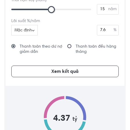
Thời hạn vay (năm)
năm
Lãi suất %/năm
%
Mặc định
Thanh toán theo dư nợ
Thanh toán đều hàng
giảm dần
tháng
Xem kết quả
4.37
tỷ