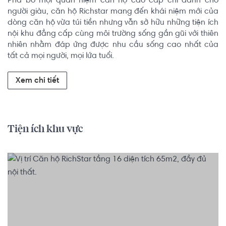
Phá bỏ mọi quan niệm căn hộ cao cấp chỉ dành cho 
người giàu, căn hộ Richstar mang đến khái niệm mới của 
dòng căn hộ vừa túi tiền nhưng vẫn sở hữu những tiện ích 
nội khu đẳng cấp cùng môi trường sống gần gũi với thiên 
nhiên nhằm đáp ứng được nhu cầu sống cao nhất của 
tất cả mọi người, mọi lứa tuổi.
Xem chi tiết
Tiện ích khu vực