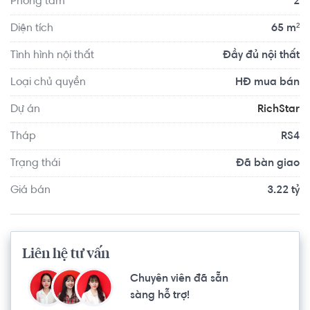
Phòng tắm
2
hàng, siêu thị mini,.... ), hệ thống Audio - intercom liên hệ 
sảnh lễ tân (24/24), Thẻ cư dân lên tầng an ninh tuyệt đối, 
Diện tích
65 m²
khóa từ thông minh lắp đặt cho từng căn hộ. Khu chợ 
Tình hình nội thất
Đầy đủ nội thất
truyền thống Tân Hương, các siêu thị Co.op Mart, trường 
học từ mẫu giáo đến đại học nằm gọn trong bán kính 
Loại chủ quyền
HĐ mua bán
1km giúp cư dân dễ dàng di chuyển.
Dự án
RichStar
Tháp
RS4
Trạng thái
Đã bàn giao
Giá bán
3.22 tỷ
Liên hệ tư vấn
Chuyên viên đã sẵn
sàng hỗ trợ!