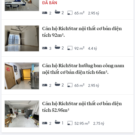
ĐÃ BÁN
2
2
65 m²
2.95 tỷ
Căn hộ RichStar nội thất cơ bản diện
tích 92m².
2
3
92 m²
4.4 tỷ
Căn hộ RichStar hướng ban công nam
nội thất cơ bản diện tích 65m².
2
2
65 m²
2.95 tỷ
Căn hộ RichStar nội thất cơ bản diện
tích 52.95m²
1
2
52.95 m²
2.75 tỷ