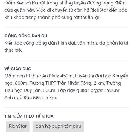
Đầm Sen và là một trong những tuyến đường trọng điểm
của quận này. Việc di chuyển từ căn hộ RichStar đến các
khu khác trong thành phố cũng rất thuận lợi.
CỘNG ĐỒNG DÂN CƯ
Kiến tạo cộng đồng dân hiện đại, văn minh, đa phần là tri
thức trẻ.
VỀ GIÁO DỤC
Mầm non tư thục An Bình: 450m, Luyện thi đại học Khuyến
học: 800m, Trường THPT Trần Nhân Tông: 2 km, Trường
Tiểu học Duy Tân: 500m, Lớp dạy guitar, organ : 900m,
Anh ngữ Bắc Mỹ: 1.5 km.
TÌM KIẾM THEO TỪ KHOÁ
RichStar
căn hộ quận tân phú