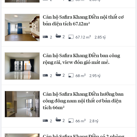
2
65 m²
2.85 tỷ
Căn hộ Safira Khang Điền nội thất cơ
bản diện tích 67.12m²
2
2
67.12 m²
2.85 tỷ
Căn hộ Safira Khang Điền ban công
rộng rãi, view đón gió mát mẻ.
2
2
68 m²
2.95 tỷ
Căn hộ Safira Khang Điền hướng ban
công đông nam nội thất cơ bản diện
tích 66m²
2
2
66 m²
2.8 tỷ
Căn hộ Safira Khang Điền có 2 phòng