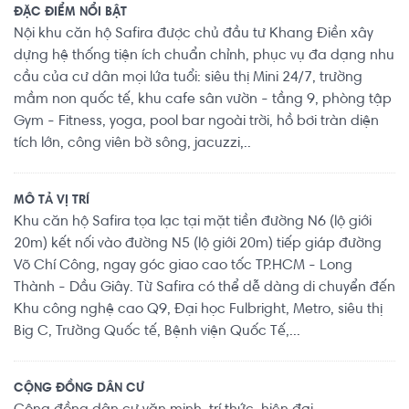
ĐẶC ĐIỂM NỔI BẬT
Nội khu căn hộ Safira được chủ đầu tư Khang Điền xây
dựng hệ thống tiện ích chuẩn chỉnh, phục vụ đa dạng nhu
cầu của cư dân mọi lứa tuổi: siêu thị Mini 24/7, trường
mầm non quốc tế, khu cafe sân vườn - tầng 9, phòng tập
Gym - Fitness, yoga, pool bar ngoài trời, hồ bơi tràn diện
tích lớn, công viên bờ sông, jacuzzi,..
MÔ TẢ VỊ TRÍ
Khu căn hộ Safira tọa lạc tại mặt tiền đường N6 (lộ giới
20m) kết nối vào đường N5 (lộ giới 20m) tiếp giáp đường
Võ Chí Công, ngay góc giao cao tốc TP.HCM - Long
Thành - Dầu Giây. Từ Safira có thể dễ dàng di chuyển đến
Khu công nghệ cao Q9, Đại học Fulbright, Metro, siêu thị
Big C, Trường Quốc tế, Bệnh viện Quốc Tế,...
CỘNG ĐỒNG DÂN CƯ