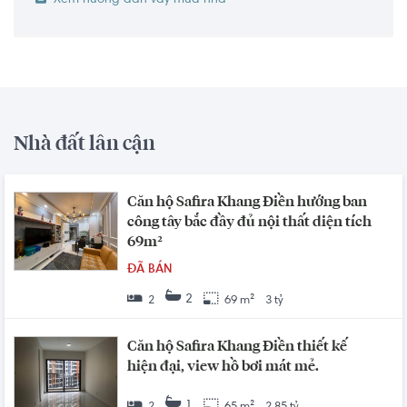
Xem hướng dẫn vay mua nhà
Nhà đất lân cận
Căn hộ Safira Khang Điền hướng ban
công tây bắc đầy đủ nội thất diện tích
69m²
ĐÃ BÁN
2
2
69 m²
3 tỷ
Căn hộ Safira Khang Điền thiết kế
hiện đại, view hồ bơi mát mẻ.
1