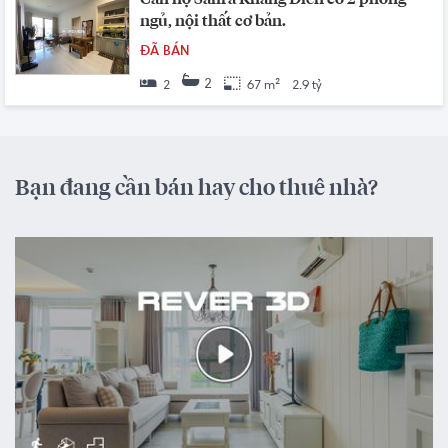
ngủ, nội thất cơ bản.
ĐÃ BÁN
2
2
67 m²
2.9 tỷ
Bạn đang cần bán hay cho thuê nhà?