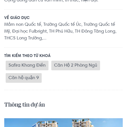
Cộng đồng dân cư văn minh, trí thức, hiện đại.
VỀ GIÁO DỤC
Mầm non Quốc tế, Trường Quốc tế Úc, Trường Quốc tế
Mỹ, Đại học Fulbright, TH Phú Hữu, TH Đông Tăng Long,
THCS Long Trường,...
TÌM KIẾM THEO TỪ KHOÁ
Safira Khang Điền
Căn Hộ 2 Phòng Ngủ
Căn hộ quận 9
Thông tin dự án