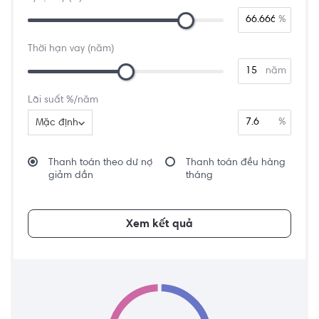
%
Thời hạn vay (năm)
năm
Lãi suất %/năm
%
Mặc định
Thanh toán theo dư nợ
Thanh toán đều hàng
giảm dần
tháng
Xem kết quả