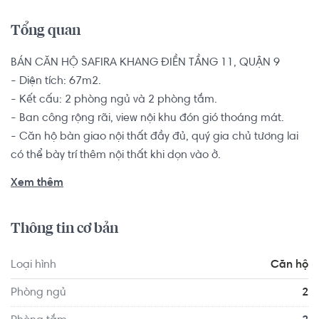
Tổng quan
BÁN CĂN HỘ SAFIRA KHANG ĐIỀN TẦNG 11, QUẬN 9

- Diện tích: 67m2. 

- Kết cấu: 2 phòng ngủ và 2 phòng tắm. 

- Ban công rộng rãi, view nội khu đón gió thoáng mát.

- Căn hộ bàn giao nội thất đầy đủ, quý gia chủ tương lai 
có thể bày trí thêm nội thất khi dọn vào ở. 

Căn hộ phù hợp với các gia đình có đông thành viên 
Xem thêm
muốn có không gian sinh hoạt chung thoải mái nhưng vẫn 
cam kết đảm bảo được đủ không gian riêng tư cho mỗi 
Thông tin cơ bản
người. 

Loại hình
Căn hộ
Nội khu căn hộ Safira được chủ đầu tư Khang Điền xây 
dựng hệ thống tiện ích chuẩn chỉnh, phục vụ đa dạng nhu 
Phòng ngủ
2
cầu của cư dân mọi lứa tuổi: siêu thị Mini 24/7, trường 