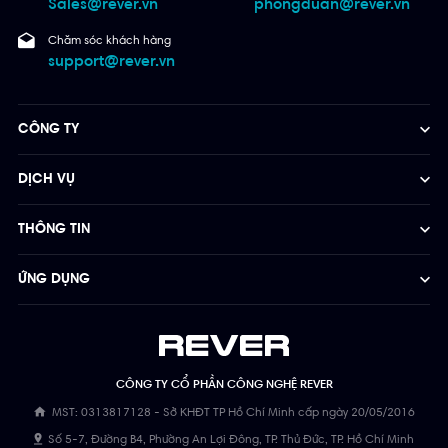
Sales@rever.vn
phongduan@rever.vn
Chăm sóc khách hàng
support@rever.vn
CÔNG TY
DỊCH VỤ
THÔNG TIN
ỨNG DỤNG
CÔNG TY CỔ PHẦN CÔNG NGHỆ REVER
MST: 0313817128 - Sở KHĐT TP Hồ Chí Minh cấp ngày 20/05/2016
Số 5-7, Đường B4, Phường An Lợi Đông, TP. Thủ Đức, TP. Hồ Chí Minh