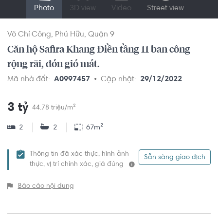
Photo
3D view
Video
Street view
Võ Chí Công
Phú Hữu
Quận 9
Căn hộ Safira Khang Điền tầng 11 ban công
rộng rãi, đón gió mát.
Mã nhà đất:
A0997457
Cập nhật:
29/12/2022
3 tỷ
44.78 triệu/m²
2
2
67m²
Thông tin đã xác thực, hình ảnh
Sẵn sàng giao dịch
thực, vị trí chính xác, giá đúng
Báo cáo nội dung