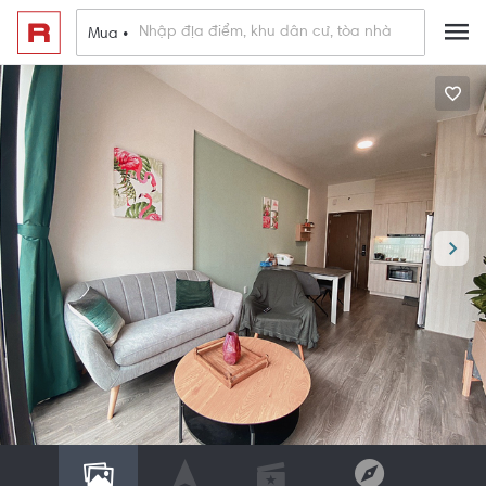
Mua •