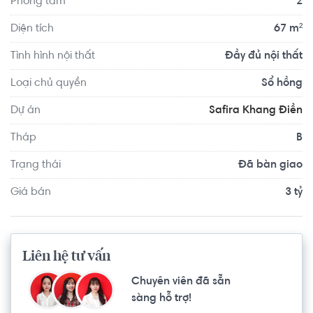
Phòng tắm
2
mầm non quốc tế, khu cafe sân vườn - tầng 9, phòng tập 
Gym - Fitness, yoga, pool bar ngoài trời, hồ bơi tràn diện 
Diện tích
67 m²
tích lớn, công viên bờ sông, jacuzzi,...
Tình hình nội thất
Đầy đủ nội thất
Loại chủ quyền
Sổ hồng
Dự án
Safira Khang Điền
Tháp
B
Trạng thái
Đã bàn giao
Giá bán
3 tỷ
Liên hệ tư vấn
Chuyên viên đã sẵn
sàng hỗ trợ!