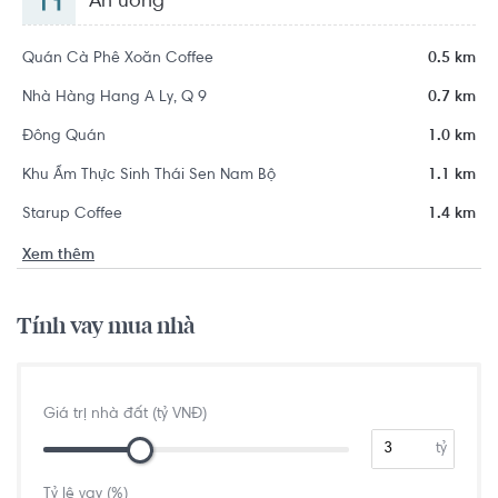
Ăn uống
Quán Cà Phê Xoăn Coffee
0.5 km
Nhà Hàng Hang A Ly, Q 9
0.7 km
Đông Quán
1.0 km
Khu Ẩm Thực Sinh Thái Sen Nam Bộ
1.1 km
Starup Coffee
1.4 km
Xem thêm
Tính vay mua nhà
Giá trị nhà đất (tỷ VNĐ)
tỷ
Tỷ lệ vay (%)