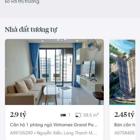
so với thị trường.
Nhà đất tương tự
2.9 tỷ
2.45 tỷ
1
58.5 m²
Căn hộ 1 phòng ngủ Vinhomes Grand Park
Bán căn hộ L
đầy đủ nội thất.
ngủ - Tầng c
A09105290
•
Nguyễn Xiển,
Long Thạnh Mỹ,
A0758405
•
Quận 9
đầy đủ.
Quận 7