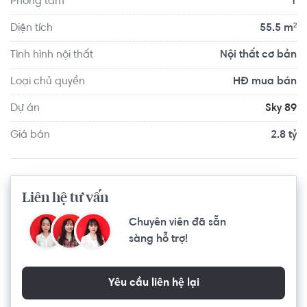
Phòng tắm
1
Căn hộ có vị trí cách Trường Mầm non Cỏ Ba Lá - Clover 
Diện tích
55.5 m²
Montessori Quận 2 khoảng 9.8km, cách Trường Mầm non 
Tình hình nội thất
Nội thất cơ bản
Úc Châu khoảng 8.6km. Di chuyển tới VShape Fitness & 
Yoga Center Quận 2 khoảng 8.6km, F5 Gym And Fitness 
Loại chủ quyền
HĐ mua bán
Center khoảng 8.1km. Tọa lạc tại vị trí thuận tiện di 
Dự án
Sky 89
chuyển với đầy đủ các tiện ích về y tế, giáo dục và giải trí.
Giá bán
2.8 tỷ
Liên hệ tư vấn
Chuyên viên đã sẵn
sàng hỗ trợ!
Yêu cầu liên hệ lại