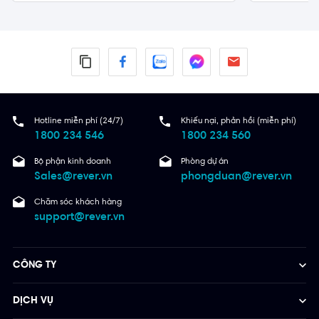
Hotline miễn phí (24/7)
Khiếu nại, phản hồi (miễn phí)
1800 234 546
1800 234 560
Bộ phận kinh doanh
Phòng dự án
Sales@rever.vn
phongduan@rever.vn
Chăm sóc khách hàng
support@rever.vn
CÔNG TY
DỊCH VỤ