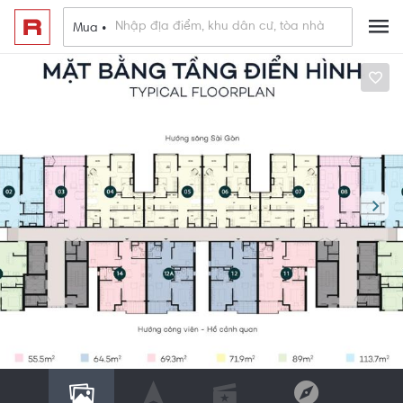
Mua •