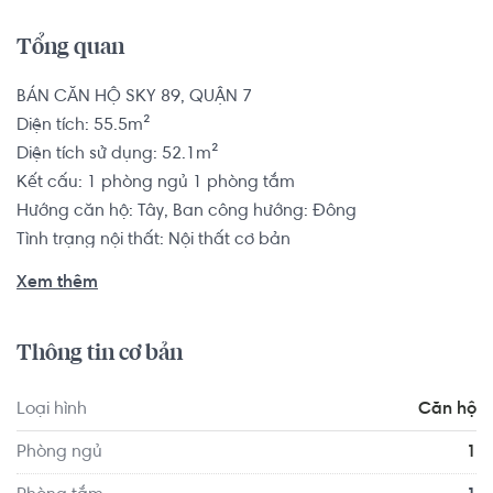
Tổng quan
BÁN CĂN HỘ SKY 89, QUẬN 7

Diện tích: 55.5m²

Diện tích sử dụng: 52.1m²

Kết cấu: 1 phòng ngủ 1 phòng tắm

Hướng căn hộ: Tây, Ban công hướng: Đông

Tình trạng nội thất: Nội thất cơ bản

Pháp lý: Hợp đồng mua bán

Xem thêm
Dự án Sky89 tọa lạc tại số 89 Hoàng Quốc Việt, Phường 
Thông tin cơ bản
Phú Thuận, Quận 7. Vị trí Sky89 view trực diện sông Sài 
Gòn trên cung đường “tỷ đô” Đào Trí. Được ví như trái tim 
Loại hình
Căn hộ
Nam Sài Gòn, Sky89 chỉ cách “nửa bước chân” để kết nối 
đến khu đô thị Phú Mỹ Hưng, trung tâm thành phố và khu 
Phòng ngủ
1
đô thị mới Thủ Thiêm.
