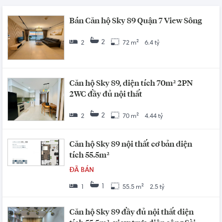
Bán Căn hộ Sky 89 Quận 7 View Sông
2
2
72 m²
6.4 tỷ
Căn hộ Sky 89, diện tích 70m² 2PN
2WC đầy đủ nội thất
2
2
70 m²
4.44 tỷ
Căn hộ Sky 89 nội thất cơ bản diện
tích 55.5m²
ĐÃ BÁN
1
1
55.5 m²
2.5 tỷ
Căn hộ Sky 89 đầy đủ nội thất diện