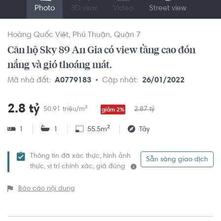
Photo
3D view
Video
Street view
Hoàng Quốc Việt
Phú Thuận
Quận 7
Căn hộ Sky 89 An Gia có view tầng cao đón
nắng và gió thoáng mát.
Mã nhà đất:
A0779183
Cập nhật:
26/01/2022
2.8 tỷ
50.91 triệu/m²
2.87 tỷ
giảm 2%
1
1
55.5m²
Tây
Thông tin đã xác thực, hình ảnh
Sẵn sàng giao dịch
thực, vị trí chính xác, giá đúng
Báo cáo nội dung