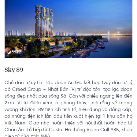
Sky 89
Chủ đầu tư uy tín: Tập đoàn An Gia kết hợp Quỹ đầu tư Tỷ 
đô Creed Group – Nhật Bản. Vị trí độc tôn: tọa lạc đoạn 
sông đẹp nhất của sông Sài Gòn với chiều ngang lên đến 
2km. Ví trí được xem là phong thủy,  nơi rồng về mang 
vượng khí đến. 89 tiện ích tinh tế, hiệu dụng và đẳng cấp, 
có những tiện ích lần đầu tiên xuất hiện tại 1 khu căn hộ 
Việt Nam. Giao nhà hoàn thiện với nội thất hoàn hảo từ 
Châu Âu: Tủ bếp từ Casta, Hệ thống Video Call ABB, khóa 
điện tử của Yale (Mỹ).