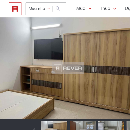
Mua
Thuê
Dự
Mua nhà