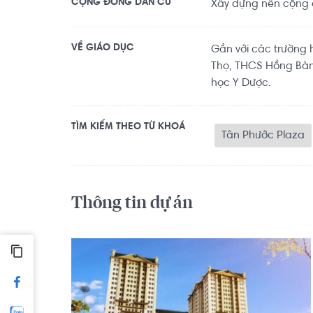
CỘNG ĐỒNG DÂN CƯ
Xây dựng nên cộng đ
VỀ GIÁO DỤC
Gần với các trường
Thọ, THCS Hồng Bàn
học Y Dược.
TÌM KIẾM THEO TỪ KHOÁ
Tân Phước Plaza
Thông tin dự án