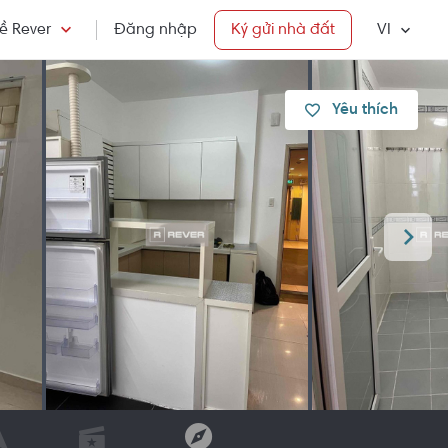
ề Rever
Đăng nhập
Ký gửi nhà đất
VI
Yêu thích