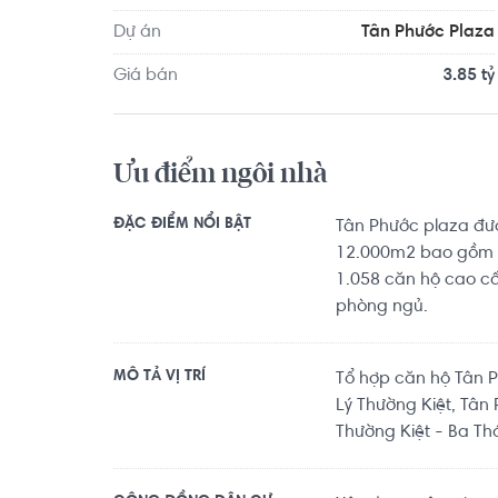
Dự án
Tân Phước Plaza
Giá bán
3.85 tỷ
Ưu điểm ngôi nhà
ĐẶC ĐIỂM NỔI BẬT
Tân Phước plaza đượ
12.000m2 bao gồm 3 
1.058 căn hộ cao cấp
phòng ngủ.
MÔ TẢ VỊ TRÍ
Tổ hợp căn hộ Tân Ph
Lý Thường Kiệt, Tân
Thường Kiệt - Ba Th