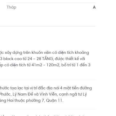
Tháp
A
c xây dựng trên khuôn viên có diện tích khoảng
block cao từ 24 – 28 TẦNG, được thiết kế với
 có diện tích từ 41m2 - 120m2, bố trí từ 1 đến 3
ước tọa lạc tại vị trí đắc địa nơi 4 mặt tiền đường
 Phước, Lý Nam Đế và Vĩnh Viễn, cạnh ngã tư Lý
áng Hai thuộc phường 7, Quận 11.