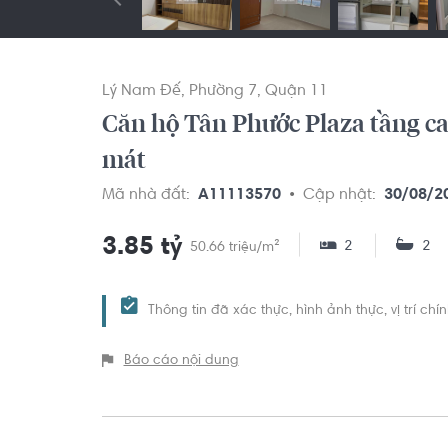
Lý Nam Đế
Phường 7
Quận 11
Căn hộ Tân Phước Plaza tầng ca
mát
Mã nhà đất:
A11113570
Cập nhật:
30/08/2
3.85 tỷ
2
2
50.66 triệu/m²
Thông tin đã xác thực, hình ảnh thực, vị trí ch
Báo cáo nội dung