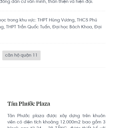
ồng dân cư văn minh, thân thiện và hiện đại.
 học trong khu vực: THPT Hùng Vương, THCS Phú
g, THPT Trần Quốc Tuấn, Đại học Bách Khoa, Đại
căn hộ quận 11
Tân Phước Plaza
Tân Phước plaza được xây dựng trên khuôn 
viên có diện tích khoảng 12.000m2 bao gồm 3 