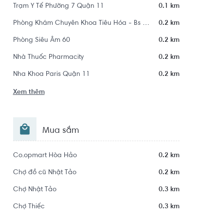
Trạm Y Tế Phường 7 Quận 11
0.1 km
Phòng Khám Chuyên Khoa Tiêu Hóa - Bs Lê Thành Lý
0.2 km
Phòng Siêu Âm 60
0.2 km
Nhà Thuốc Pharmacity
0.2 km
Nha Khoa Paris Quận 11
0.2 km
Xem thêm
Mua sắm
Co.opmart Hòa Hảo
0.2 km
Chợ đồ cũ Nhật Tảo
0.2 km
Chợ Nhật Tảo
0.3 km
Chợ Thiếc
0.3 km