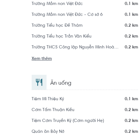
Trường Mầm non Việt Đức
0.1 km
Trường Mầm non Việt Đức - Cơ sở 6
0.1 km
Trường Tiểu học Đề Thám
0.2 km
Trường Tiểu học Trần Văn Kiểu
0.2 km
Trường THCS Công lập Nguyễn Minh Hoàng
0.2 km
Xem thêm
Ăn uống
Tiệm Mì Thiệu Ký
0.1 km
Cơm Tấm Thuận Kiều
0.2 km
Tiệm Cơm Truyền Ký (Cơm người Hẹ)
0.2 km
Quán ăn Bảy Nở
0.2 km