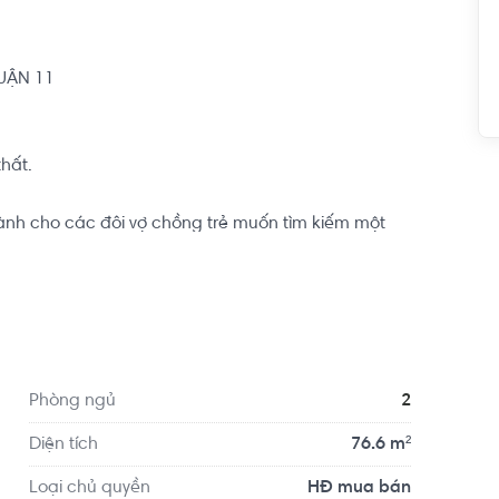
ẬN 11

hất.

nh cho các đôi vợ chồng trẻ muốn tìm kiếm một 
 đông đúc này.

ứ 2 giữa lòng Sài Gòn tọa lạc tại phường 7, Quận 
u tư. Khu chung cư Tân Phước tọa lạc ngay tại vị 
t tiền đường chính của trung tâm Quận 11.
Phòng ngủ
2
Diện tích
76.6 m²
Loại chủ quyền
HĐ mua bán