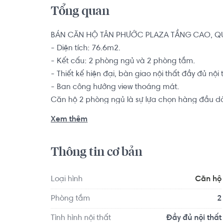
Tổng quan
BÁN CĂN HỘ TÂN PHƯỚC PLAZA TẦNG CAO, QU
- Diện tích: 76.6m2.

- Kết cấu: 2 phòng ngủ và 2 phòng tắm.

- Thiết kế hiện đại, bàn giao nội thất đầy đủ nội t
- Ban công hướng view thoáng mát.

Căn hộ 2 phòng ngủ là sự lựa chọn hàng đầu dà
chốn an cư để yên tâm lập nghiệp nơi thành phố
Xem thêm
Căn hộ Tân Phước Plaza được ví như một Paris th
Thông tin cơ bản
11 do Công ty Cổ phần BĐS Tân Phước làm Chủ đầ
trí độc tôn, vô cùng đắc địa tiếp giáp với 4 mặ
Loại hình
Căn hộ
Phòng tắm
2
Tình hình nội thất
Đầy đủ nội thất