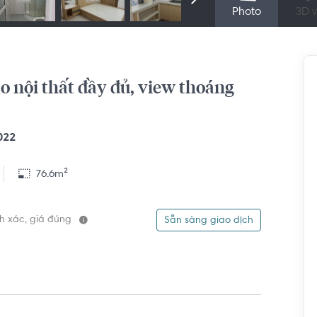
Photo
3D v
o nội thất đầy đủ, view thoáng
022
76.6m²
ính xác, giá đúng
Sẵn sàng giao dịch