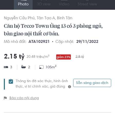
Photo
3D view
Video
Street view
Nguyễn Cửu Phú
Tân Tạo A
Bình Tân
Căn hộ Tecco Town tầng 13 có 3 phòng ngủ,
bàn giao nội thất cơ bản.
Mã nhà đất:
ATA102921
Cập nhật:
29/11/2022
2.15 tỷ
20.48 triệu/m²
2.8 tỷ
giảm 23%
3
2
105m²
Thông tin đã xác thực, hình ảnh
Sẵn sàng giao dịch
thực, vị trí chính xác, giá đúng
Báo cáo nội dung