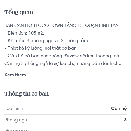
Tổng quan
BÁN CĂN HỘ TECCO TOWN TẦNG 13, QUẬN BÌNH TÂN

- Diện tích: 105m2.

- Kết cấu: 3 phòng ngủ và 2 phòng tắm.

- Thiết kế kỹ lưỡng, nội thất cơ bản.

- Căn hộ có ban công rộng rãi view nội khu thoáng mát.

Căn hộ 3 phòng ngủ là sự lựa chọn hàng đầu dành cho 
các hộ gia đình từ 3-5 thành viên muốn tìm kiếm một 
Xem thêm
chốn an cư để yên tâm lập nghiệp nơi thành phố đông 
đúc này.

Thông tin cơ bản
Phù hợp với xu hướng phát triển nhà ở trên thế giới là tạo 
Loại hình
Căn hộ
môi trường không gian kiến trúc cảnh quan mới ở các căn 
hộ chung cư, căn hộ cao tầng, dự án Tecco Town đã chú 
Phòng ngủ
3
trọng thiết kế một không gian xanh được bao bọc bởi một 