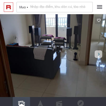
Mua •