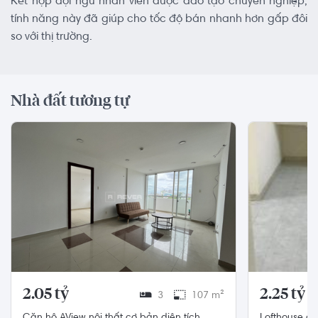
Kết hợp đội ngũ nhân viên được đào tạo chuyên nghiệp,
tính năng này đã giúp cho tốc độ bán nhanh hơn gấp đôi
so với thị trường.
Nhà đất tương tự
2.05 tỷ
2.25 tỷ
3
107 m²
Căn hộ AView nội thất cơ bản diện tích
Lofthouse ch