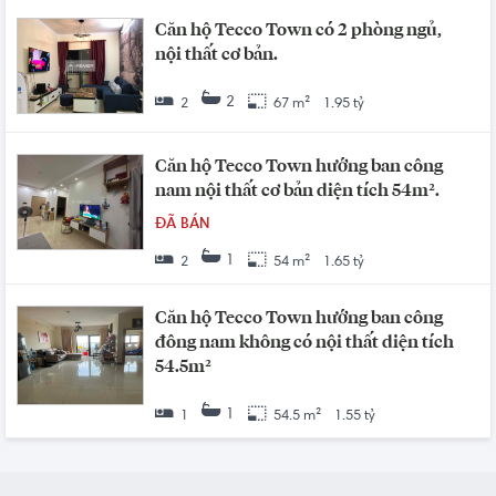
Căn hộ Tecco Town có 2 phòng ngủ,
nội thất cơ bản.
2
2
67 m²
1.95 tỷ
Căn hộ Tecco Town hướng ban công
nam nội thất cơ bản diện tích 54m².
ĐÃ BÁN
1
2
54 m²
1.65 tỷ
Căn hộ Tecco Town hướng ban công
đông nam không có nội thất diện tích
54.5m²
1
1
54.5 m²
1.55 tỷ