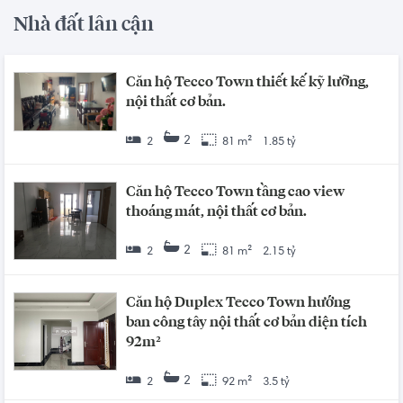
Nhà đất lân cận
Căn hộ Tecco Town thiết kế kỹ lưỡng,
nội thất cơ bản.
2
2
81 m²
1.85 tỷ
Căn hộ Tecco Town tầng cao view
thoáng mát, nội thất cơ bản.
2
2
81 m²
2.15 tỷ
Căn hộ Duplex Tecco Town hướng
ban công tây nội thất cơ bản diện tích
92m²
2
2
92 m²
3.5 tỷ