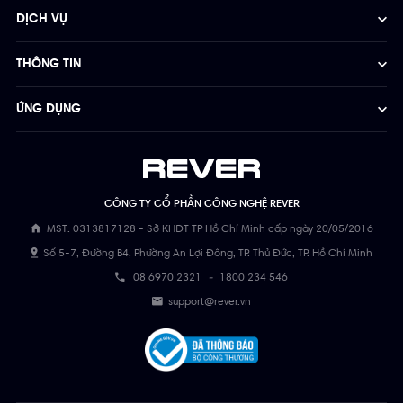
DỊCH VỤ
THÔNG TIN
ỨNG DỤNG
CÔNG TY CỔ PHẦN CÔNG NGHỆ REVER
MST: 0313817128 - Sở KHĐT TP Hồ Chí Minh cấp ngày 20/05/2016
Số 5-7, Đường B4, Phường An Lợi Đông, TP. Thủ Đức, TP. Hồ Chí Minh
08 6970 2321
-
1800 234 546
support@rever.vn