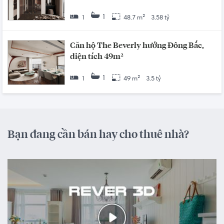
1
1
48.7 m²
3.58 tỷ
Căn hộ The Beverly hướng Đông Bắc,
diện tích 49m²
1
1
49 m²
3.5 tỷ
Bạn đang cần bán hay cho thuê nhà?