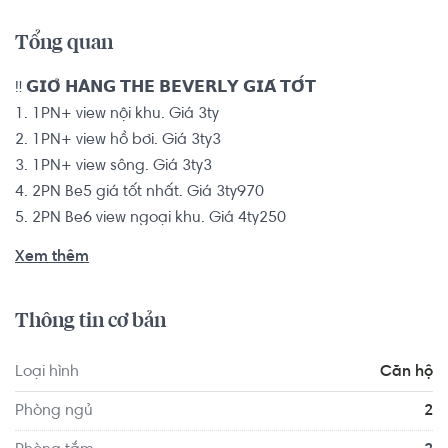
Tổng quan
‼ 𝗚𝗜𝗢̉ 𝗛𝗔̀𝗡𝗚 𝗧𝗛𝗘 𝗕𝗘𝗩𝗘𝗥𝗟𝗬 𝗚𝗜𝗔́ 𝗧𝗢̂́𝗧

1. 1PN+ view nội khu. Giá 3ty

2. 1PN+ view hồ bơi. Giá 3ty3

3. 1PN+ view sông. Giá 3ty3

4. 2PN Be5 giá tốt nhất. Giá 3ty970

5. 2PN Be6 view ngoại khu. Giá 4ty250

6. 2PN Be2 giá 4ty2

Xem thêm
7. 2PN view công viên, sông ĐN. Giá 5ty2

8. 3PN view sông thoáng mát. Giá 6ty7 btp

Thông tin cơ bản
*Giá trên đã bao gồm thuế phí và kpbt.

---------------------

Loại hình
Căn hộ
☎ 𝗟𝗶𝗲̂𝗻 𝗵𝗲̣̂ 0768892255 Hoàng Hằng ( Hotline/Zalo ) 𝗵𝗼̂̃ 
𝘁𝗿𝗼̛̣ 𝘁𝗶̀𝗺 𝗰𝗮̆𝗻 𝘁𝗵𝗲𝗼 𝘆𝗲̂𝘂 𝗰𝗮̂̀𝘂

Phòng ngủ
2