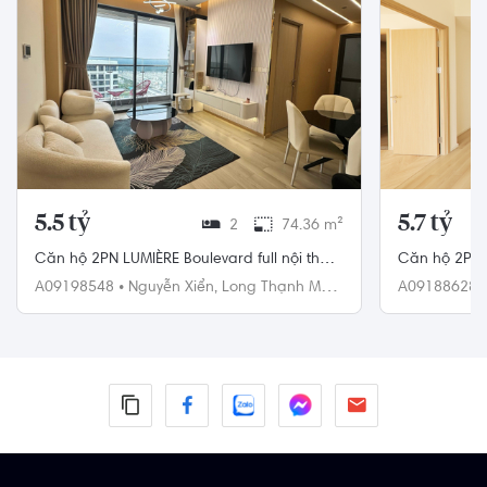
5.5 tỷ
5.7 tỷ
2
74.36 m²
Căn hộ 2PN LUMIÈRE Boulevard full nội thất
Căn hộ 2PN g
đẹp giá 14 triệu. LH 0768892255
hồ bơi hướng
A09198548
•
Nguyễn Xiển,
Long Thạnh Mỹ,
A09188628
Quận 9
Quận 9