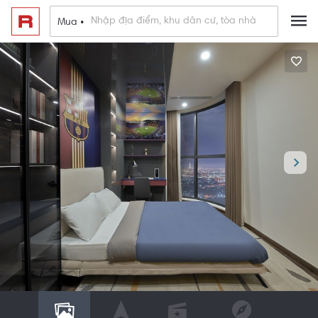
Mua •