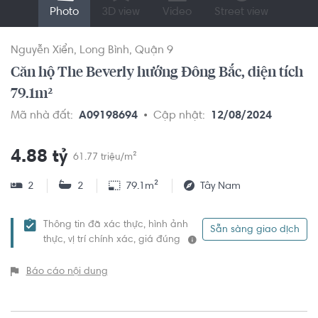
Photo
3D view
Video
Street view
Nguyễn Xiển
Long Bình
Quận 9
Căn hộ The Beverly hướng Đông Bắc, diện tích
79.1m²
Mã nhà đất:
A09198694
Cập nhật:
12/08/2024
4.88 tỷ
61.77 triệu/m²
2
2
79.1m²
Tây Nam
Thông tin đã xác thực, hình ảnh
Sẵn sàng giao dịch
thực, vị trí chính xác, giá đúng
Báo cáo nội dung