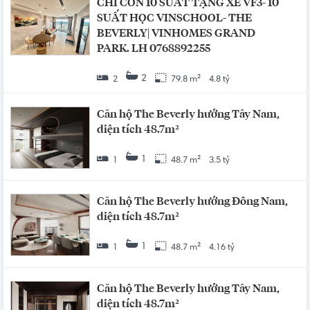
CHỈ CÒN 10 SUẤT TẶNG XE VF3- 10
SUẤT HỌC VINSCHOOL- THE
BEVERLY| VINHOMES GRAND
PARK. LH 0768892255
2
2
79.8 m²
4.8 tỷ
Căn hộ The Beverly hướng Tây Nam,
diện tích 48.7m²
1
1
48.7 m²
3.5 tỷ
Căn hộ The Beverly hướng Đông Nam,
diện tích 48.7m²
1
1
48.7 m²
4.16 tỷ
Căn hộ The Beverly hướng Tây Nam,
diện tích 48.7m²