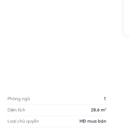
Phòng ngủ
1
Diện tích
28.6 m²
chuyên viên thường trực tại dự án

Loại chủ quyền
HĐ mua bán
 mức giá hợp lý, và chính sách bán hàng đợt này 