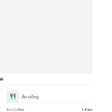
 chuyên viên thường trực tại dự án
nh
Ăn uống
Eco Coffee
1.4 km