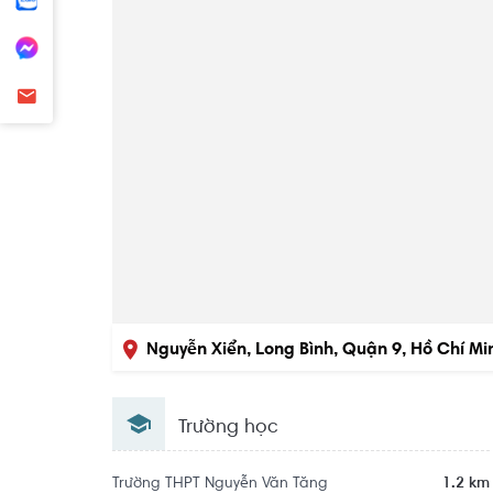
+ 3PN giá 6,3 tỷ view sông 

Liên hệ 0768892255 Hoàng Hằng ( Hotline/Zalo )
Nguyễn Xiển, Long Bình, Quận 9, Hồ Chí Mi
Trường học
Trường THPT Nguyễn Văn Tăng
1.2 km