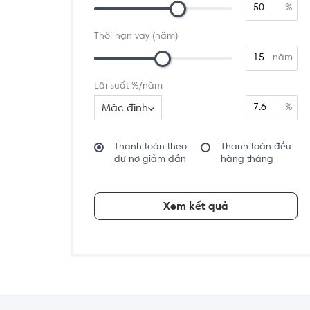
%
Thời hạn vay (năm)
năm
Lãi suất %/năm
Mặc định
%
Thanh toán theo
Thanh toán đều
dư nợ giảm dần
hàng tháng
Xem kết quả