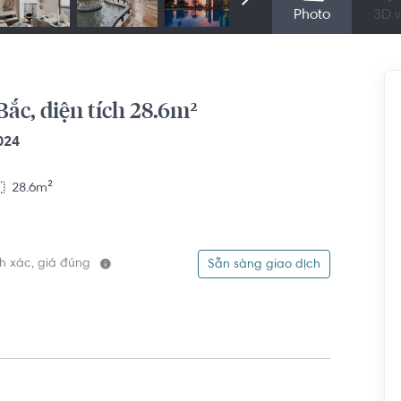
Photo
3D v
ắc, diện tích 28.6m²
024
28.6m²
ính xác, giá đúng
Sẵn sàng giao dịch