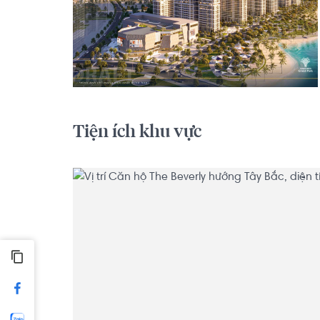
Giỏ hàng chuyển nhượng giá siêu tốt

+) Căn Studio Beverly giá 1850 BTP

+) Căn 1PN+ Beverly giá 3tỷ BTP 52m2

+) Căn 3PN 81m2 Solari giá gốc 6tỷ bán 4.7tỷ 

+) Căn 2PN 80m2 Beverly view công viên 36ha vie
tỷ

+) Căn 3PN Beverly giá từ 6.6tỷ view sông -8.8 tỷ
Tiện ích khu vực
NHẬN KÝ GỬI MUA BÁN - Cho thuê 

1. BE2 View nội khu  giá  4,1 tỷ .

2. BE6 View quảng trường giá 4,150 tỷ.

3. Be6 View hồ bơi giá 4,6 tỷ tầng trung 

4. BE3 View nội sông giá 5,3 tỷ

5. Be7 View sông giá 5,3 tỷ 

6. Be2, Be1 view công viên 36 ha giá 5,7 tỷ 

Ngoài căn 2PN còn những căn 

+ Studio giá 1,950 tỷ Be6, Be2 

+ 1PN+ giá 2,8 tỷ nội khu 
