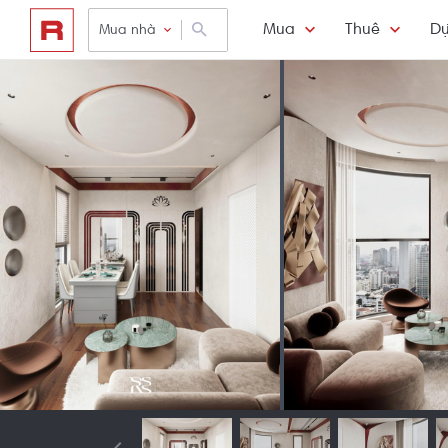
Mua
Thuê
Dự
Mua nhà