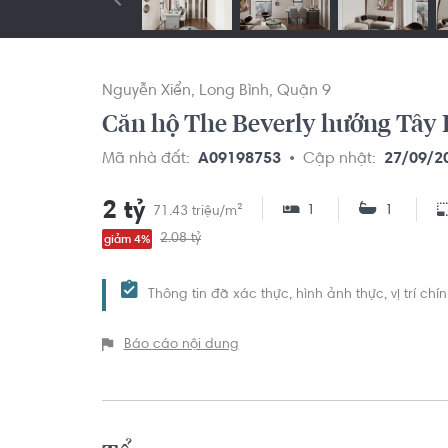
Nguyễn Xiển
Long Bình
Quận 9
Căn hộ The Beverly hướng Tây B
Mã nhà đất:
A09198753
Cập nhật:
27/09/2
2 tỷ
1
1
71.43 triệu/m²
2.08 tỷ
giảm 4%
Thông tin đã xác thực, hình ảnh thực, vị trí ch
Báo cáo nội dung