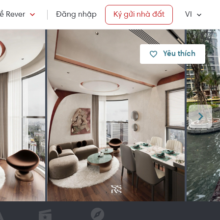
ề Rever
Đăng nhập
Ký gửi nhà đất
VI
Yêu thích