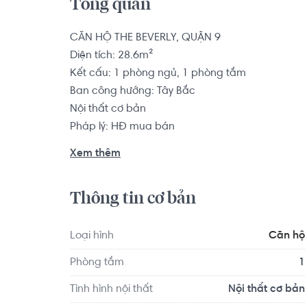
Tổng quan
CĂN HỘ THE BEVERLY, QUẬN 9

Diện tích: 28.6m²

Kết cấu: 1 phòng ngủ, 1 phòng tắm

Ban công hướng: Tây Bắc

Nội thất cơ bản

Pháp lý: HĐ mua bán

Xem thêm
Thời gian bàn giao nhà: Tháng 10/2024.

Thông tin cơ bản
- Căn hộ Studio 35m² = Giá chỉ 1.85 tỷ.

- Căn hộ 1PN + 55m² = Giá chỉ 2.75 tỷ.

- Căn hộ 2PN 80m² = Giá chỉ 3.88 tỷ.

Loại hình
Căn hộ
- Căn hộ 3PN 100m² = Giá chỉ 6.3 tỷ.

Phòng tắm
1
Liên hệ 0768892255 Hoàng Hằng ( Hotline/Zalo ) 
Tình hình nội thất
Nội thất cơ bản
Ngoài ra, CĐT Vinhomes đang mở ra giỏ hàng với