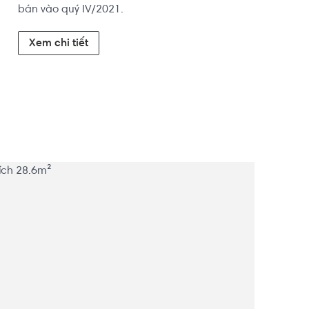
bán vào quý IV/2021.
Xem chi tiết
w sông giá tốt hơn các căn cùng view 1 tỷ bán 5,2 
 view công viên ánh sáng
