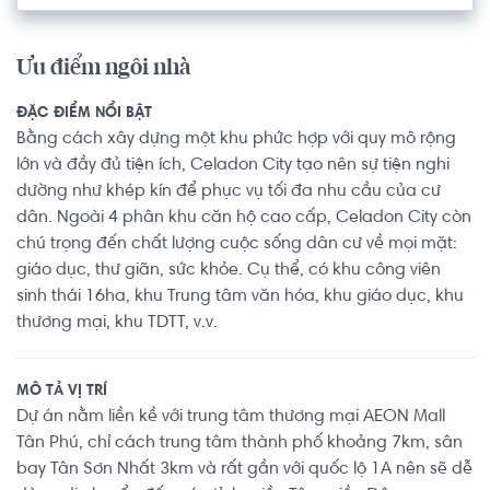
Ưu điểm ngôi nhà
ĐẶC ĐIỂM NỔI BẬT
Bằng cách xây dựng một khu phức hợp với quy mô rộng
lớn và đầy đủ tiện ích, Celadon City tạo nên sự tiện nghi
dường như khép kín để phục vụ tối đa nhu cầu của cư
dân. Ngoài 4 phân khu căn hộ cao cấp, Celadon City còn
chú trọng đến chất lượng cuộc sống dân cư về mọi mặt:
giáo dục, thư giãn, sức khỏe. Cụ thể, có khu công viên
sinh thái 16ha, khu Trung tâm văn hóa, khu giáo dục, khu
thương mại, khu TDTT, v.v.
MÔ TẢ VỊ TRÍ
Dự án nằm liền kề với trung tâm thương mại AEON Mall
Tân Phú, chỉ cách trung tâm thành phố khoảng 7km, sân
bay Tân Sơn Nhất 3km và rất gần với quốc lộ 1A nên sẽ dễ