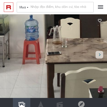
Mua •