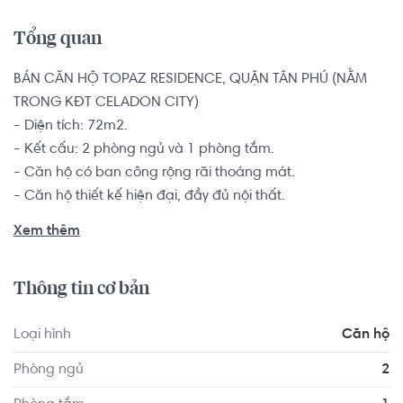
Tổng quan
BÁN CĂN HỘ TOPAZ RESIDENCE, QUẬN TÂN PHÚ (NẰM 
TRONG KĐT CELADON CITY)

- Diện tích: 72m2.

- Kết cấu: 2 phòng ngủ và 1 phòng tắm.

- Căn hộ có ban công rộng rãi thoáng mát.

- Căn hộ thiết kế hiện đại, đầy đủ nội thất.

Căn hộ 2 phòng ngủ là sự lựa chọn hàng đầu dành cho 
Xem thêm
các đôi vợ chồng trẻ, hộ gia đình từ 2-4 thành viên muốn 
tìm kiếm một chốn an cư để yên tâm lập nghiệp nơi thành 
Thông tin cơ bản
phố đông đúc này.

Loại hình
Căn hộ
Căn hộ Topaz Residence nằm trong KĐT Celadon City, 
khu công viên sinh thái tại dự án Celadon City Tân Phú là 1 
Phòng ngủ
2
trong 3 công viên có quy mô lớn nhất TP. HCM bên cạnh 