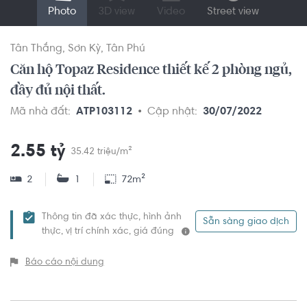
Photo
3D view
Video
Street view
Tân Thắng
Sơn Kỳ
Tân Phú
Căn hộ Topaz Residence thiết kế 2 phòng ngủ,
đầy đủ nội thất.
Mã nhà đất:
ATP103112
Cập nhật:
30/07/2022
2.55 tỷ
35.42 triệu/m²
2
1
72m²
Thông tin đã xác thực, hình ảnh
Sẵn sàng giao dịch
thực, vị trí chính xác, giá đúng
Báo cáo nội dung