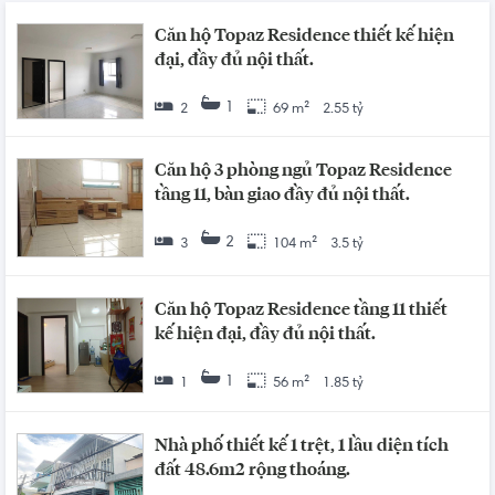
Căn hộ Topaz Residence thiết kế hiện
đại, đầy đủ nội thất.
1
2
69 m²
2.55 tỷ
Căn hộ 3 phòng ngủ Topaz Residence
tầng 11, bàn giao đầy đủ nội thất.
2
3
104 m²
3.5 tỷ
Căn hộ Topaz Residence tầng 11 thiết
kế hiện đại, đầy đủ nội thất.
1
1
56 m²
1.85 tỷ
Nhà phố thiết kế 1 trệt, 1 lầu diện tích
đất 48.6m2 rộng thoáng.