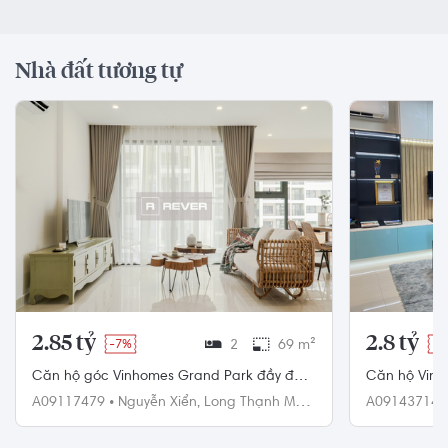
Nhà đất tương tự
2.85 tỷ
2.8 tỷ
-7%
2
69 m²
-3
Căn hộ góc Vinhomes Grand Park đầy đủ
Căn hộ Vinh
nội thất diện tích 72m².
Bắc, diện tí
A09117479
•
Nguyễn Xiển,
Long Thạnh Mỹ,
A09143714
Quận 9
Quận 9