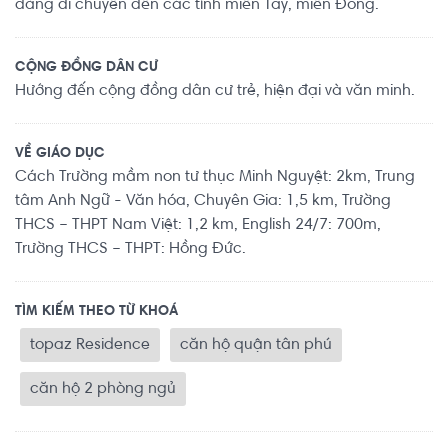
dàng di chuyển đến các tỉnh miền Tây, miền Đông.
CỘNG ĐỒNG DÂN CƯ
Hướng đến cộng đồng dân cư trẻ, hiện đại và văn minh.
VỀ GIÁO DỤC
Cách Trường mầm non tư thục Minh Nguyệt: 2km, Trung
tâm Anh Ngữ - Văn hóa, Chuyên Gia: 1,5 km, Trường
THCS – THPT Nam Việt: 1,2 km, English 24/7: 700m,
Trường THCS – THPT: Hồng Đức.
TÌM KIẾM THEO TỪ KHOÁ
topaz Residence
căn hộ quận tân phú
căn hộ 2 phòng ngủ