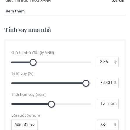
Siêu Thị Bách hóa XANH
0.9 km
Xem thêm
Tính vay mua nhà
Giá trị nhà đất (tỷ VNĐ)
tỷ
Tỷ lệ vay (%)
%
Thời hạn vay (năm)
năm
Lãi suất %/năm
%
Mặc định