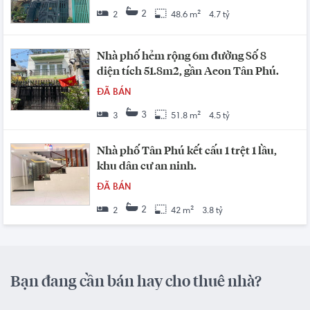
2
2
48.6 m²
4.7 tỷ
Nhà phố hẻm rộng 6m đường Số 8
diện tích 51.8m2, gần Aeon Tân Phú.
ĐÃ BÁN
3
3
51.8 m²
4.5 tỷ
Nhà phố Tân Phú kết cấu 1 trệt 1 lầu,
khu dân cư an ninh.
ĐÃ BÁN
2
2
42 m²
3.8 tỷ
Bạn đang cần bán hay cho thuê nhà?