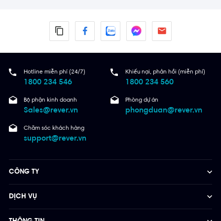
Hotline miễn phí (24/7)
Khiếu nại, phản hồi (miễn phí)
1800 234 546
1800 234 560
Bộ phận kinh doanh
Phòng dự án
Sales@rever.vn
phongduan@rever.vn
Chăm sóc khách hàng
support@rever.vn
CÔNG TY
DỊCH VỤ