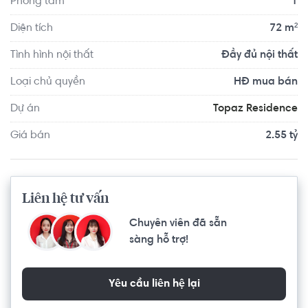
Phòng tắm
1
CV Tao Đàn (hơn 20ha) & CV Văn Hóa Đầm Sen (hơn 
19ha). Điểm đặc biệt của Khu đô thị Celadon Tân Phú là 
Diện tích
72 m²
khu công viên nằm trong khu dân cư đây là một điều đặc 
Tình hình nội thất
Đầy đủ nội thất
biệt mà chưa một căn hộ nào có được tại TP. HCM nói 
chung và Tân Phú nói riêng.
Loại chủ quyền
HĐ mua bán
Dự án
Topaz Residence
Giá bán
2.55 tỷ
Liên hệ tư vấn
Chuyên viên đã sẵn
sàng hỗ trợ!
Yêu cầu liên hệ lại