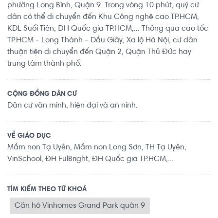
phường Long Bình, Quận 9. Trong vòng 10 phút, quý cư
dân có thể di chuyển đến Khu Công nghệ cao TP.HCM,
KDL Suối Tiên, ĐH Quốc gia TP.HCM,... Thông qua cao tốc
TP.HCM - Long Thành - Dầu Giây, Xa lộ Hà Nội, cư dân
thuận tiện di chuyển đến Quận 2, Quận Thủ Đức hay
trung tâm thành phố.
CỘNG ĐỒNG DÂN CƯ
Dân cư văn minh, hiện đại và an ninh.
VỀ GIÁO DỤC
Mầm non Tạ Uyên, Mầm non Long Sơn, TH Tạ Uyên,
VinSchool, ĐH FulBright, ĐH Quốc gia TP.HCM,...
TÌM KIẾM THEO TỪ KHOÁ
Căn hộ Vinhomes Grand Park quận 9