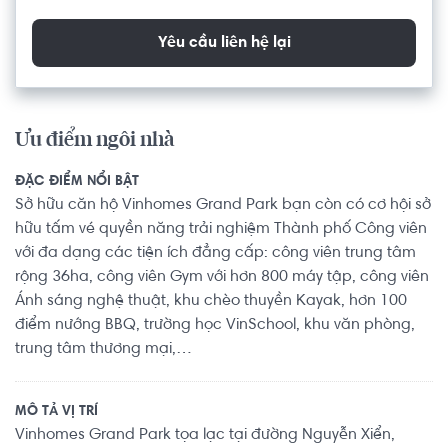
Yêu cầu liên hệ lại
Ưu điểm ngôi nhà
ĐẶC ĐIỂM NỔI BẬT
Sở hữu căn hộ Vinhomes Grand Park bạn còn có cơ hội sở
hữu tấm vé quyền năng trải nghiệm Thành phố Công viên
với đa dạng các tiện ích đẳng cấp: công viên trung tâm
rộng 36ha, công viên Gym với hơn 800 máy tập, công viên
Ánh sáng nghệ thuật, khu chèo thuyền Kayak, hơn 100
điểm nướng BBQ, trường học VinSchool, khu văn phòng,
trung tâm thương mại,…
MÔ TẢ VỊ TRÍ
Vinhomes Grand Park tọa lạc tại đường Nguyễn Xiển,