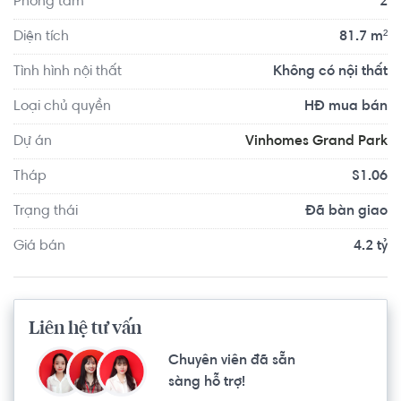
Phòng tắm
2
Sở hữu căn hộ Vinhomes Grand Park bạn còn có cơ hội sở 
hữu tấm vé quyền năng trải nghiệm Thành phố Công viên 
Diện tích
81.7 m²
với đa dạng các tiện ích đẳng cấp: công viên trung tâm 
Tình hình nội thất
Không có nội thất
rộng 36ha, công viên Gym với hơn 800 máy tập, công viên 
Ánh sáng nghệ thuật, khu chèo thuyền Kayak, hơn 100 
Loại chủ quyền
HĐ mua bán
điểm nướng BBQ, trường học VinSchool, khu văn phòng, 
Dự án
Vinhomes Grand Park
trung tâm thương mại,…
Tháp
S1.06
Trạng thái
Đã bàn giao
Giá bán
4.2 tỷ
Liên hệ tư vấn
Chuyên viên đã sẵn
sàng hỗ trợ!