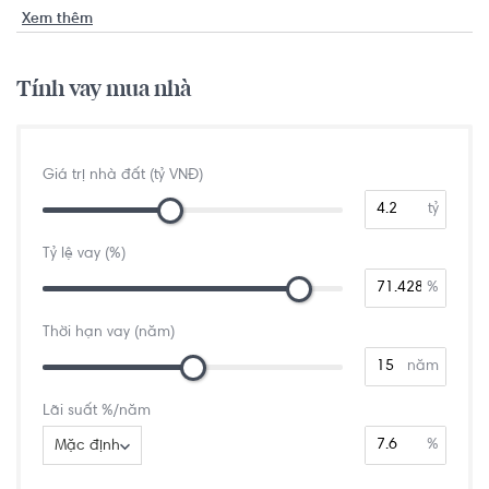
Xem thêm
Tính vay mua nhà
Giá trị nhà đất (tỷ VNĐ)
tỷ
Tỷ lệ vay (%)
%
Thời hạn vay (năm)
năm
Lãi suất %/năm
%
Mặc định