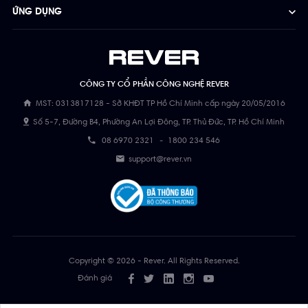
ỨNG DỤNG
CÔNG TY CỔ PHẦN CÔNG NGHỆ REVER
MST: 0313817128 - Sở KHĐT TP Hồ Chí Minh cấp ngày 20/05/2016
Số 5-7, Đường B4, Phường An Lợi Đông, TP. Thủ Đức, TP. Hồ Chí Minh
08 6970 2321
-
1800 234 546
support@rever.vn
Copyright © 2026 - Rever. All Rights Reserved.
Đánh giá