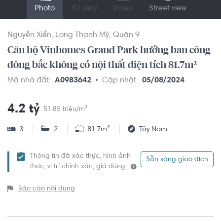
Photo
3D view
Video
Street view
Nguyễn Xiển
Long Thạnh Mỹ
Quận 9
Căn hộ Vinhomes Grand Park hướng ban công
đông bắc không có nội thất diện tích 81.7m²
Mã nhà đất:
A0983642
Cập nhật:
05/08/2024
4.2 tỷ
51.85 triệu/m²
3
2
81.7m²
Tây Nam
Thông tin đã xác thực, hình ảnh
Sẵn sàng giao dịch
thực, vị trí chính xác, giá đúng
Báo cáo nội dung