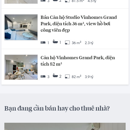
2
3
81.5 m²
4.5 tỷ
Bán Căn hộ Studio Vinhomes Grand
Park, diện tích 36 m², view hồ bơi
công viên đẹp
1
1
36 m²
2.3 tỷ
Căn hộ Vinhomes Grand Park, diện
tích 82 m²
2
3
82 m²
3.9 tỷ
Bạn đang cần bán hay cho thuê nhà?