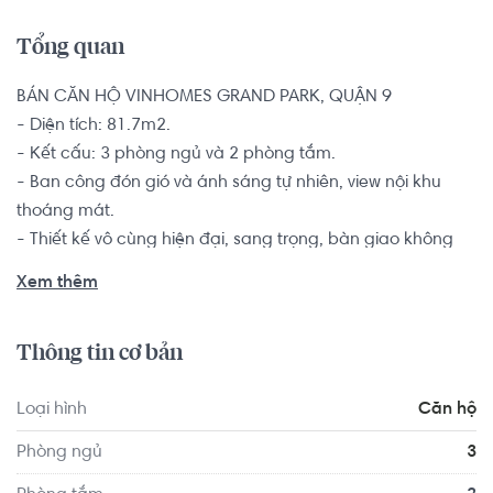
Tổng quan
BÁN CĂN HỘ VINHOMES GRAND PARK, QUẬN 9

- Diện tích: 81.7m2.

- Kết cấu: 3 phòng ngủ và 2 phòng tắm.

- Ban công đón gió và ánh sáng tự nhiên, view nội khu 
thoáng mát.

- Thiết kế vô cùng hiện đại, sang trọng, bàn giao không 
kèm nội thất.

Xem thêm
Đây là một sự lựa chọn vô cùng hoàn hảo dành cho các 
gia đình mới cưới, gia đình từ 2 -5 thành viên có nhu cầu 
Thông tin cơ bản
tìm nơi an cư tại khu vực quận 9 để thuận tiện học tập và 
làm việc. Gia chủ tương lai có thể tự mình bày trí và sắp 
Loại hình
Căn hộ
xếp thêm nội thất và không gian sống tùy thuộc vào sở 
thích và nhu cầu của mình.

Phòng ngủ
3