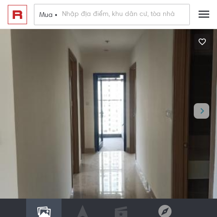
Mua •