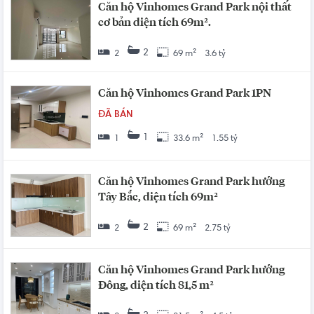
Căn hộ Vinhomes Grand Park nội thất
cơ bản diện tích 69m².
2
2
69 m²
3.6 tỷ
Căn hộ Vinhomes Grand Park 1PN
ĐÃ BÁN
1
1
33.6 m²
1.55 tỷ
Căn hộ Vinhomes Grand Park hướng
Tây Bắc, diện tích 69m²
2
2
69 m²
2.75 tỷ
Căn hộ Vinhomes Grand Park hướng
Đông, diện tích 81,5 m²