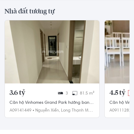
Nhà đất tương tự
3.6 tỷ
4.5 tỷ
3
81.5 m²
-2
Căn hộ Vinhomes Grand Park hướng ban
Căn hộ Vinh
công đông bắc đầy đủ nội thất diện tích
ngủ, đầy đủ n
A09141449
•
Nguyễn Xiển,
Long Thạnh Mỹ,
A09111282
81.5m².
Quận 9
Quận 9