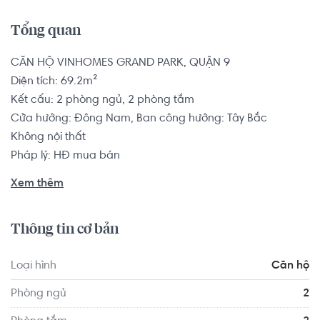
Tổng quan
CĂN HỘ VINHOMES GRAND PARK, QUẬN 9

Diện tích: 69.2m²

Kết cấu: 2 phòng ngủ, 2 phòng tắm

Cửa hướng: Đông Nam, Ban công hướng: Tây Bắc

Không nội thất

Pháp lý: HĐ mua bán

Xem thêm
Căn hộ có vị trí cách Trường Tiểu học Long Bình 1.7 km, 
cách Trường THPT Nguyễn Văn Tăng 1.7 km... Tọa lạc tại vị 
Thông tin cơ bản
trí thuận tiện di chuyển với đầy đủ các tiện ích về y tế, giáo 
dục và giải trí xung quanh như: Trạm y tế Phường Long 
Loại hình
Căn hộ
Thạnh Mỹ, Siêu Thị Bách Hóa Xanh Nguyễn Văn Tăng...
Phòng ngủ
2