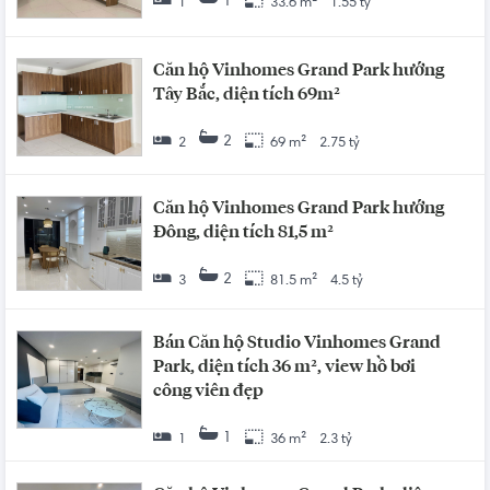
1
1
33.6 m²
1.55 tỷ
Căn hộ Vinhomes Grand Park hướng
Tây Bắc, diện tích 69m²
2
2
69 m²
2.75 tỷ
Căn hộ Vinhomes Grand Park hướng
Đông, diện tích 81,5 m²
2
3
81.5 m²
4.5 tỷ
Bán Căn hộ Studio Vinhomes Grand
Park, diện tích 36 m², view hồ bơi
công viên đẹp
1
1
36 m²
2.3 tỷ