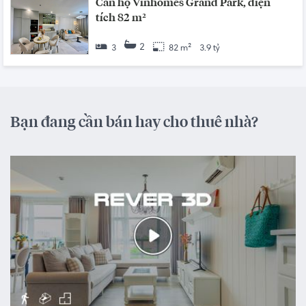
Căn hộ Vinhomes Grand Park, diện
tích 82 m²
2
3
82 m²
3.9 tỷ
Bạn đang cần bán hay cho thuê nhà?