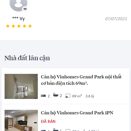
*** Ngữ
28/08/2023
Nhà đất lân cận
Căn hộ Vinhomes Grand Park nội thất
cơ bản diện tích 69m².
2
2
69 m²
3.6 tỷ
Căn hộ Vinhomes Grand Park 1PN
ĐÃ BÁN