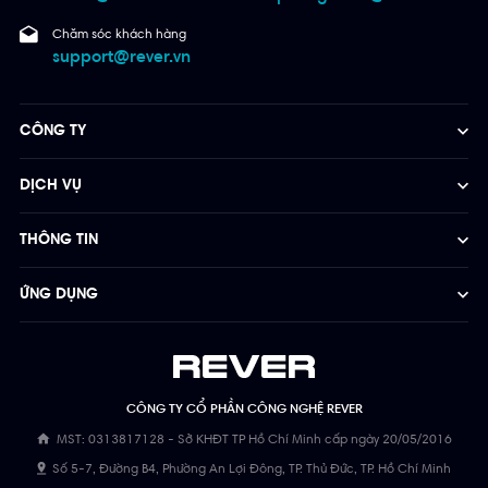
Chăm sóc khách hàng
support@rever.vn
CÔNG TY
DỊCH VỤ
THÔNG TIN
ỨNG DỤNG
CÔNG TY CỔ PHẦN CÔNG NGHỆ REVER
MST: 0313817128 - Sở KHĐT TP Hồ Chí Minh cấp ngày 20/05/2016
Số 5-7, Đường B4, Phường An Lợi Đông, TP. Thủ Đức, TP. Hồ Chí Minh