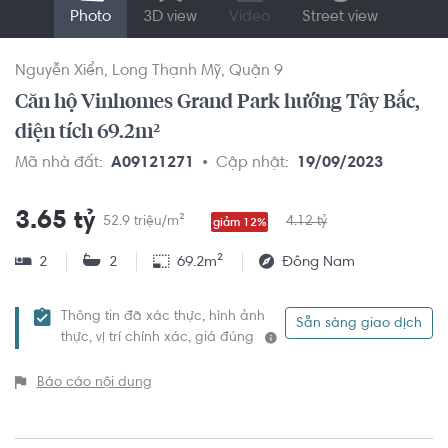
Photo
3D view
Video
Street view
Nguyễn Xiển
Long Thạnh Mỹ
Quận 9
Căn hộ Vinhomes Grand Park hướng Tây Bắc,
diện tích 69.2m²
Mã nhà đất:
A09121271
Cập nhật:
19/09/2023
3.65 tỷ
52.9 triệu/m²
4.12 tỷ
giảm 12%
2
2
69.2m²
Đông Nam
Thông tin đã xác thực, hình ảnh
Sẵn sàng giao dịch
thực, vị trí chính xác, giá đúng
Báo cáo nội dung