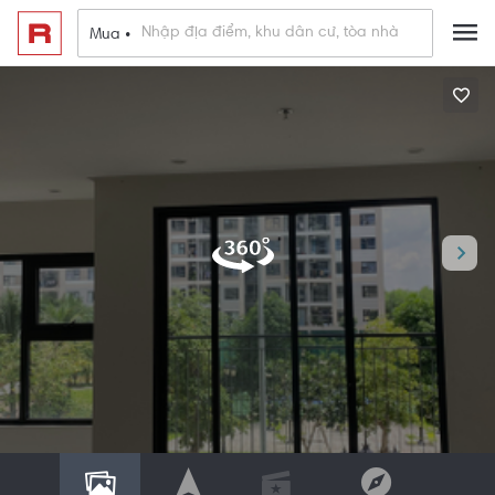
Mua •