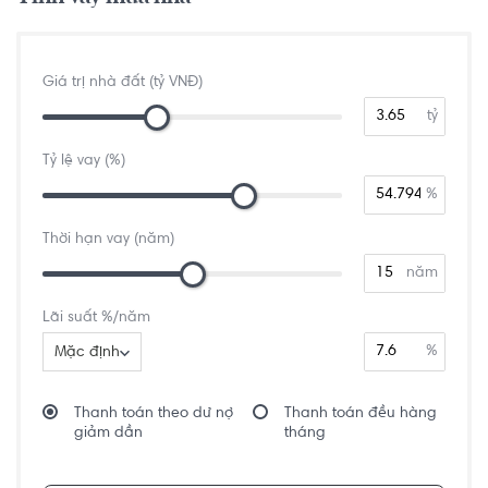
Giá trị nhà đất (tỷ VNĐ)
tỷ
Tỷ lệ vay (%)
%
Thời hạn vay (năm)
năm
Lãi suất %/năm
%
Mặc định
Thanh toán theo dư nợ
Thanh toán đều hàng
giảm dần
tháng