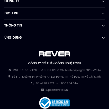
CÔNG TY
DỊCH VỤ
THÔNG TIN
ỨNG DỤNG
CÔNG TY CỔ PHẦN CÔNG NGHỆ REVER
MST: 0313817128 - Sở KHĐT TP Hồ Chí Minh cấp ngày 20/05/2016
Số 5-7, Đường B4, Phường An Lợi Đông, TP. Thủ Đức, TP. Hồ Chí Minh
08 6970 2321
-
1800 234 546
support@rever.vn