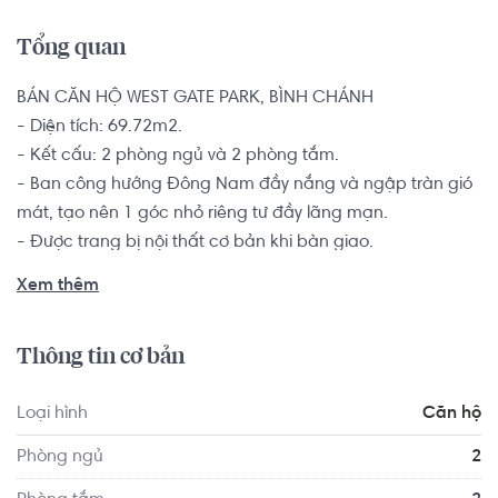
Tổng quan
BÁN CĂN HỘ WEST GATE PARK, BÌNH CHÁNH

- Diện tích: 69.72m2.

- Kết cấu: 2 phòng ngủ và 2 phòng tắm.

- Ban công hướng Đông Nam đầy nắng và ngập tràn gió 
mát, tạo nên 1 góc nhỏ riêng tư đầy lãng mạn. 

- Được trang bị nội thất cơ bản khi bàn giao.

Căn hộ là sự lựa chọn hàng đầu dành cho các đôi vợ 
Xem thêm
chồng trẻ, hộ gia đình từ 2-4 thành viên muốn tìm kiếm 
một chốn an cư để yên tâm lập nghiệp nơi thành phố 
Thông tin cơ bản
đông đúc này.

Loại hình
Căn hộ
Ngoài ra, cư dân sống tại dự án West Gate Park còn 
thuận tiện kết nối đến các tiện ích ngoại khu hấp dẫn như: 
Phòng ngủ
2
chợ truyền thống, trường học các cấp, trường trung cấp 