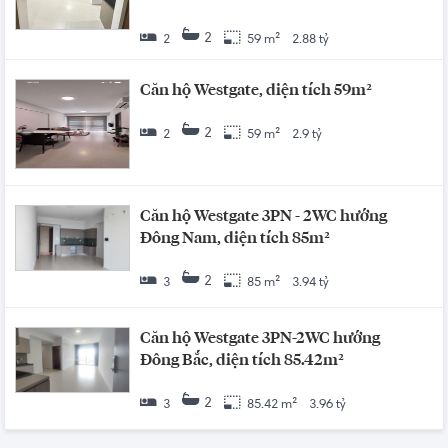
2
2
59 m²
2.88 tỷ
Căn hộ Westgate, diện tích 59m²
2
2
59 m²
2.9 tỷ
Căn hộ Westgate 3PN - 2WC hướng
Đông Nam, diện tích 85m²
2
3
85 m²
3.94 tỷ
Căn hộ Westgate 3PN-2WC hướng
Đông Bắc, diện tích 85.42m²
2
3
85.42 m²
3.96 tỷ