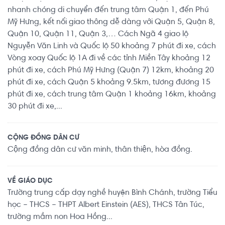
nhanh chóng di chuyển đến trung tâm Quận 1, đến Phú
Mỹ Hưng, kết nối giao thông dễ dàng với Quận 5, Quận 8,
Quận 10, Quận 11, Quận 3,… Cách Ngã 4 giao lộ
Nguyễn Văn Linh và Quốc lộ 50 khoảng 7 phút đi xe, cách
Vòng xoay Quốc lộ 1A đi về các tỉnh Miền Tây khoảng 12
phút đi xe, cách Phú Mỹ Hưng (Quận 7) 12km, khoảng 20
phút đi xe, cách Quận 5 khoảng 9.5km, tương đương 15
phút đi xe, cách trung tâm Quận 1 khoảng 16km, khoảng
30 phút đi xe,...
CỘNG ĐỒNG DÂN CƯ
Cộng đồng dân cư văn minh, thân thiện, hòa đồng.
VỀ GIÁO DỤC
Trường trung cấp dạy nghề huyện Bình Chánh, trường Tiểu
học – THCS – THPT Albert Einstein (AES), THCS Tân Túc,
trường mầm non Hoa Hồng...