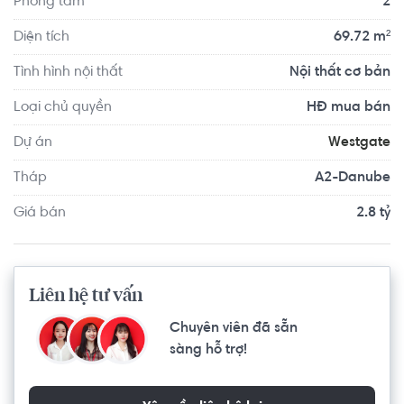
Phòng tắm
2
dạy nghề huyện Bình Chánh, trường Tiểu học – THCS – 
THPT Albert Einstein (AES), trung tâm y tế, bệnh viện đa 
Diện tích
69.72 m²
khoa huyện Bình Chánh, bệnh viện Nhi Đồng TP.HCM, siêu 
Tình hình nội thất
Nội thất cơ bản
thị Co.op Mart, trung tâm thể dục thể thao, cơ quan hành 
chính, công viên, ngân hàng, trung tâm mua sắm, khu vui 
Loại chủ quyền
HĐ mua bán
chơi giải trí,…
Dự án
Westgate
Tháp
A2-Danube
Giá bán
2.8 tỷ
Liên hệ tư vấn
Chuyên viên đã sẵn
sàng hỗ trợ!