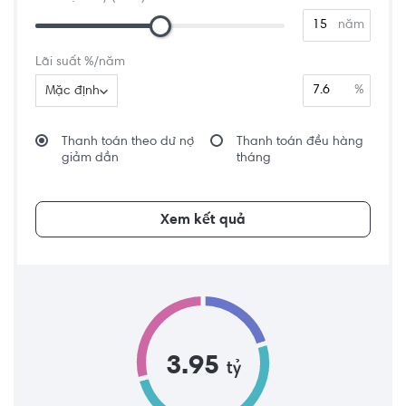
năm
Lãi suất %/năm
%
Mặc định
Thanh toán theo dư nợ
Thanh toán đều hàng
giảm dần
tháng
Xem kết quả
3.95
tỷ