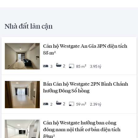
Nhà đất lân cận
Căn hộ Westgate An Gia 3PN diện tích
85 m²
2
3
85 m²
3.95 tỷ
Bán Căn hộ Westgate 2PN Bình Chánh
hướng Đông Sổ hồng
2
2
59 m²
2.39 tỷ
Căn hộ Westgate hướng ban công
đông nam nội thất cơ bản diện tích
59m²