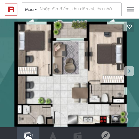
Mua •