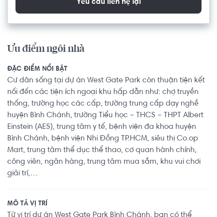
Yêu cầu liên hệ lại
Ưu điểm ngôi nhà
ĐẶC ĐIỂM NỔI BẬT
Cư dân sống tại dự án West Gate Park còn thuận tiện kết
nối đến các tiện ích ngoại khu hấp dẫn như: chợ truyền
thống, trường học các cấp, trường trung cấp dạy nghề
huyện Bình Chánh, trường Tiểu học – THCS – THPT Albert
Einstein (AES), trung tâm y tế, bệnh viện đa khoa huyện
Bình Chánh, bệnh viện Nhi Đồng TP.HCM, siêu thị Co.op
Mart, trung tâm thể dục thể thao, cơ quan hành chính,
công viên, ngân hàng, trung tâm mua sắm, khu vui chơi
giải trí,…
MÔ TẢ VỊ TRÍ
Từ vị trí dự án West Gate Park Bình Chánh, bạn có thể