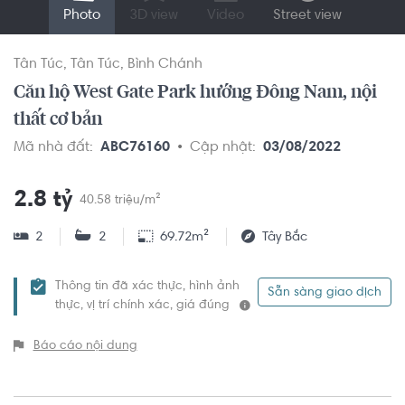
Photo
3D view
Video
Street view
Tân Túc
Tân Túc
Bình Chánh
Căn hộ West Gate Park hướng Đông Nam, nội
thất cơ bản
Mã nhà đất:
ABC76160
Cập nhật:
03/08/2022
2.8 tỷ
40.58 triệu/m²
2
2
69.72m²
Tây Bắc
Thông tin đã xác thực, hình ảnh
Sẵn sàng giao dịch
thực, vị trí chính xác, giá đúng
Báo cáo nội dung